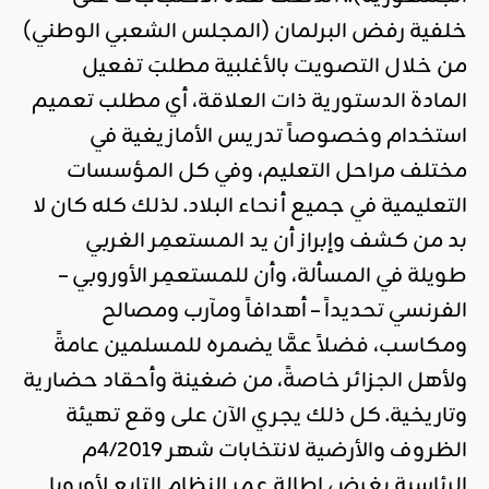
خلفية رفض البرلمان (المجلس الشعبي الوطني)
من خلال التصويت بالأغلبية مطلبَ تفعيل
المادة الدستورية ذات العلاقة، أي مطلب تعميم
استخدام وخصوصاً تدريس الأمازيغية في
مختلف مراحل التعليم، وفي كل المؤسسات
التعليمية في جميع أنحاء البلاد. لذلك كله كان لا
بد من كشف وإبراز أن يد المستعمِر الغربي
طويلة في المسألة، وأن للمستعمِر الأوروبي –
الفرنسي تحديداً – أهدافاً ومآرب ومصالح
ومكاسب، فضلاً عمَّا يضمره للمسلمين عامةً
ولأهل الجزائر خاصةً، من ضغينة وأحقاد حضارية
وتاريخية. كل ذلك يجري الآن على وقع تهيئة
الظروف والأرضية لانتخابات شهر 4/2019م
الرئاسية بغرض إطالة عمر النظام التابع لأوروبا