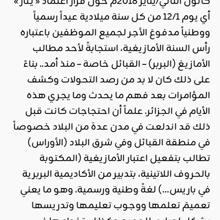
كانون الثاني/يناير 2018م حول قرار اعتماد « يَـنَّار »
أي يوم 12/1 من كل سنة ميلادية عيداً رسمياً
ووطنياً مدفوعَ الأجر لجميع الموظفين باعتباره
رأس السنة الأمازيغية، استجابةً لأحد مطالب
الأمازيغ (البربر) – القبائل خاصة – منذ أمد.. بناءً
على ذلك كان لا بد من رصد التحولات وكشف
المؤامرات بعد فهم ما يحدث وما يجري هذه
الأيام في الجزائر. علماً أن احتجاجات كانت قبل
ذلك قد اندلعت في مدن عدة من البلاد خصوصاً
في منطقة القبائل وفي شرق البلاد (الأوراس)
تطالب بتفعيل اعتبار الأمازيغية (المكتوبة
بالحروف اللاتينية، بتدبير من الأكاديمية البربرية
في باريس…) لغةً وطنية ورسمية. وهو ما يعني
تعميمَ تعلمها ووجوب تعليمها وتدريسها