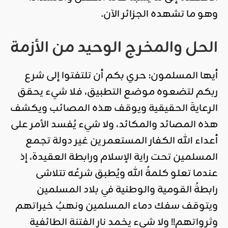
وهو ما تشهده الجزائر الآن.
الحل والمخرج الوحيد من الأزمة
أيها المسلمون: حري بكم أن تلتفتوا إلى شرع
ربكم لتضعوه موضع التطبيق، فلا شيء يحقق
الرعايةَ الحقيقية ويوقف هذه المصائب ويكشف
هذه المصائد والمكائد، ولا شيء يُفسد الأمر على
أعداء الله الكفار المستعمرين غير دولة تجمع
المسلمين تحت راية الإسلام ورابطة العقيدة، إذ
عندما تعلو كلمةُ الله ويُطبق شرعُه تتلاشى
رابطةُ القومية والوطنية في بلاد المسلمين
ويتوقف سفك دماء المسلمين ونهبُ خيراتهم
وثرواتهم!! ولا شيء يخمد نار الفتنة الطائفية