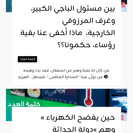
بين مسئول الباجي الكبير،
وغرف المرزوقي
الخارجية، ماذا أخفى عنا بقية
رؤساء، حكمونا؟؟
كلمة العدد
من كان له بقية وهم من استقلال، فقد بدد وهمه
المزيد
من تولّى فينا " الصدارة العظمى "، فلينظر ...
« حين يفضح الكهرباء
وهم »دولة الحداثة