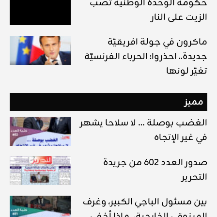
حكومة الوحدة الوطنية تصب
الزيت على النار
ماكرون في جولة افريقيّة
جديدة.. احذروا: الحرباء الفرنسيّة
تغيّر لونها
مميز
الغضب بوصلة … لا سلاحا يشهر
في غير الإتجاه
صدور العدد 602 من جريدة
التحرير
بين مسئول الباجي الكبير، وغرف
المرزوقي الخارجية، ماذا أخفى