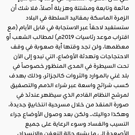
مائعة وتابعة ومشتتة وهزيلة أصلاً، فلا شك أن
الزمرة الماسكة بمقاليد السلطة في البلاد
ستستفيد لاحقاً عبر الاستجابة في قابل الأيام (مع
اقتراب موعد رئاسيات 2019م) لمطالب الشعب أو
معظمها، ولن تجد وقتها أية صعوبة في وقف
الاحتجاجات وتهدئة الأوضاع، التي تبدو إلى الآن
تحت السيطرة في المدى المنظور خصوصاً في
بلد غني بالموارد والثروات كالجزائر، وذلك بهدف
كسب شرائح واسعة عبر شراء الذمم والتصفيق
لمرشح النظام القادم الذي سيظهر عندئذ في
صورة المنقذ من خلال مسرحية انتخابيةٍ جديدة،
وهكذا دواليك.. ولكن بعد وصول الأوضاع جراء
التسيب والفساد وسوء الرعاية على جميع
الأصعدة إلى ما يشبه حالة التعفن والانسداد،