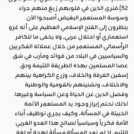
52].فترى الذين في قلوبهم زيغ منهم جراء
وسوسة المستعمِر البغيض أصبحوا الآن
ينظرون إلى الفتح الإسلامي العظيم على أنه غزو
استعماري أو احتلال عربي, ولا يخفى ما للكافر
الرأسمالي المستعمِر من خلال عملائه الفكريين
والسياسيين في البلاد من فوائد ومآرب في شق
عصا المسلمين بهذه الطريقة اللئيمة ودق
إسفين الفرقة والخلاف، وزرع الكراهية بينهم
والاختلاف، وتشتيتهم بالقومية والوطنية
وفصل الدين عن الحياة وعن السياسة وغيرها.
لذلك تحـتم إبراز وجود يد المستعمِر الآثمة
الخبيثة في المسألة، وكيف يجري توظيف أبناء
الأمة فكرياً وسياسياً لصالح هذا العدو الغربي
اللئيم. إذ لم تعد المسألة مسألةَ لهجة أو لغة