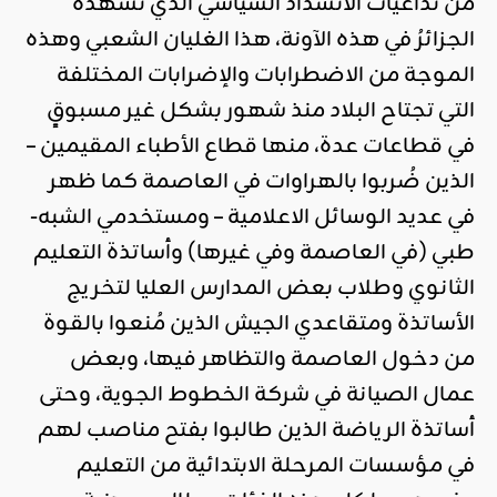
من تداعيات الانسداد السياسي الذي تشهده
الجزائرُ في هذه الآونة، هذا الغليان الشعبي وهذه
الموجة من الاضطرابات والإضرابات المختلفة
التي تجتاح البلاد منذ شهور بشكل غير مسبوقٍ
في قطاعات عدة، منها قطاع الأطباء المقيمين –
الذين ضُربوا بالهراوات في العاصمة كما ظهر
في عديد الوسائل الاعلامية – ومستخدمي الشبه-
طبي (في العاصمة وفي غيرها) وأساتذة التعليم
الثانوي وطلاب بعض المدارس العليا لتخريج
الأساتذة ومتقاعدي الجيش الذين مُنعوا بالقوة
من دخول العاصمة والتظاهر فيها، وبعض
عمال الصيانة في شركة الخطوط الجوية، وحتى
أساتذة الرياضة الذين طالبوا بفتح مناصب لهم
في مؤسسات المرحلة الابتدائية من التعليم