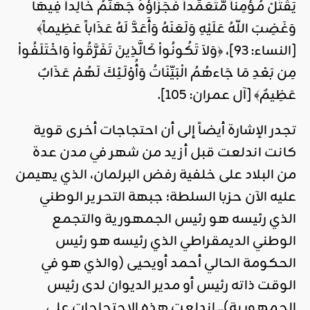
يَقْتُلْ مُؤْمِناً مُّتَعَمِّداً فَجَزَآؤُهُ جَهَنَّمُ خَالِداً فِيهَا
وَغَضِبَ اللّهُ عَلَيْهِ وَلَعَنَهُ وَأَعَدَّ لَهُ عَذَاباً عَظِيماً﴾
[النساء: 93]، ﴿وَلاَ تَكُونُواْ كَالَّذِينَ تَفَرَّقُواْ وَاخْتَلَفُواْ
مِن بَعْدِ مَا جَاءهُمُ الْبَيِّنَاتُ وَأُوْلَـئِكَ لَهُمْ عَذَابٌ
عَظِيمٌ﴾ [آل عمران: 105].
تجدر الإشارة أيضاً إلى أن احتجاجات أخرى قوية
كانت اندلعت قبل أزيد من شهر في مدن عدة
من البلاد على خلفية رفض البرلمان، الذي يهيمن
عليه الآن حزبا السلطة؛ جبهة التحرير الوطني
الذي رئيسه هو رئيس الجمهورية والتجمع
الوطني الديمقراطي الذي رئيسه هو رئيس
الحكومة الحالي أحمد أويحيى (والذي هو في
الوقت ذاته رئيس أو مدير الديوان لدى رئيس
الجمهورية).. اندلعت هذه الاحتجاجات على