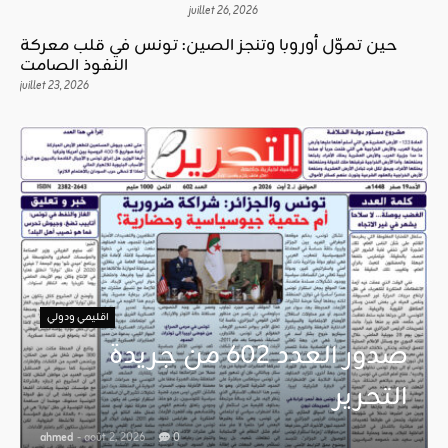
juillet 26, 2026
حين تموّل أوروبا وتنجز الصين: تونس في قلب معركة
النفوذ الصامت
juillet 23, 2026
اقليمي ودولي
صدور العدد 602 من جريدة
التحرير
ahmed
- août 2, 2026
0