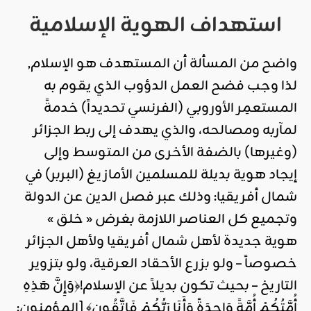
استهداف الهوية الإسلامية
واضح من المسألة أن المستهدف هو الإسلام,
لذا وجب فضح العمل الدؤوب الذي يقوم به
المستعمِر الأوروبي (الفرنسي تحديداً) خدمةً
لمآربه ومصالحه، والذي يهدف إلى ربط الجزائر
(وغيرها) بالضفة الأخرى من المتوسط وإلى
إيجاد هوية بديلة للمسلمين الأمازيغ (البربر) في
شمال أفريقيا: وذلك عبر فصل الدين عن الدولة
وتجميع كل العناصر اللازمة بغرض « خلق »
هوية جديدة لأهل شمال أفريقيا ولأهل الجزائر
خصوصاً – ولو بزرع الأحقاد العرقية، ولو بتزوير
التاريخ – بحيث تكون بديلاً عن الإسلام!﴿وَإِنَّ هَذِهِ
أُمَّتُكُمْ أُمَّةً وَاحِدَةً وَأَنَا رَبُّكُمْ فَاتَّقُونِ﴾ [المؤمنون: