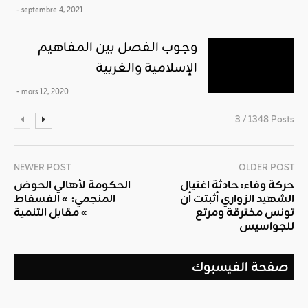
- septembre 4, 2021
وجوب الفصل بين المفاهيم
الإسلامية والغربية
- mars 12, 2020
3 / 1348 Posts
NEWER POST
OLDER POST
حركة وفاء: حادثة اغتيال
الحكومة لأهالي الحوض
الشهيد الزواري أثبتت أن
المنجمي: » الفسفاط
تونس مخترقة ومرتع
مقابل التنمية «
للجواسيس
صفحة الفيسبوك