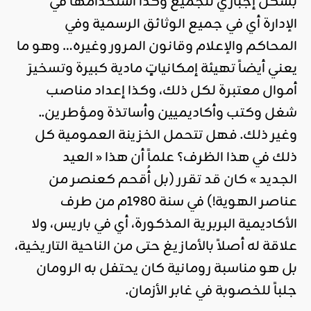
بشكل إجباري للجميع وكذا استخدامها في
الإدارة أي في جميع الوثائق الرسمية وفي
المحاكم والإعلام وقانون المرور وغيره… وهو ما
يعني أيضاً تهيئة إمكانياتٍ مادية كبيرة وتسخيرَ
أموال معتبرة لكل ذلك، وكذا إعداد مناصب
شغل وكتب وأكاديميين وأساتذة ومؤطرين..
وغير ذلك. فهل تتحمل الخزينة العمومية كل
ذلك في هذا الظرف؟ علماً أن هذا « العيد
الجديد » كان قد تقرر (بل أُقحم كعنصر من
عناصر الهوية!) في سنة 1980م من طرف
الأكاديمية البربرية المذكورة، أي في باريس، ولا
علاقة له أصلاً بالأمازيغ حتى من الناحية التاريخية،
بل هو مناسبة رومانية كان يحتفل به الرومان
جلباً للخصوبة في غابر الأزمان.