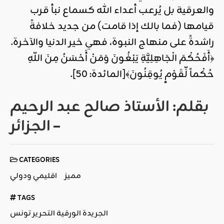
والعرقية بل يُرعب أعداء الله كسماع نبأ قرب
قيامها (فما بالك إذا قامت) من جديد خلافةً
راشدةً على منهاج النبوة، فهي خير الدنيا والآخرة.
﴿أَفَحُكْمَ الْجَاهِلِيَّةِ يَبْغُونَ وَمَنْ أَحْسَنُ مِنَ اللّهِ
حُكْماً لِّقَوْمٍ يُوقِنُونَ﴾[المائدة: 50].
بقلم: الأستاذ صالح عبد الرحيم
– الجزائر
CATEGORIES
مميز
اقليمي ودولي
TAGS
الجريدة الورقية التحرير تونس