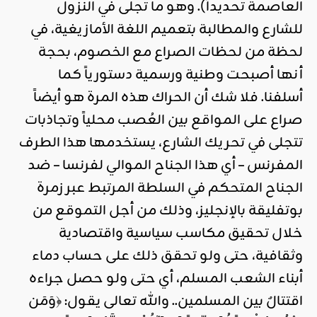
العاصمة تحديداً). وهو ما تجلى في النزول
للشارع والمطالبة بتعميم اللغة الأمازيغية، في
لحظة من لحظات الصراع مع الخصوم، بحجة
أنها أصبحت وطنية ورسمية دستورياً كما
أسلفنا. فلا شك أن الحراك هذه المرة هو أيضاً
صراع على المواقع بين العُصب محلياً وتجاذبات
تتجلى في تحريك الشارع، يستخدمها هذا الطرف
المفرنس – أي هذا الجناح الموالي لفرنسا – ضد
الجناح المتحكم في السلطة المرتبط عبر زمرة
بوتفليقة بالإنجليز، وذلك من أجل التموقع من
خلال تحقيق مكاسب سياسية واقتصادية
وثقافية، حتى ولو تحقق ذلك على حساب دماء
أبناء الشعب المسلم، أي حتى ولو حصل جراءه
اقتتالٌ بين المسلمين.. والله تعالى يقول: ﴿وَمَن