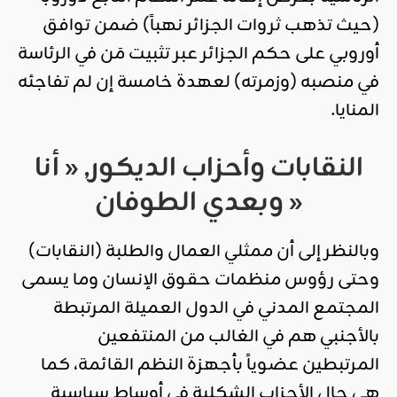
(حيث تذهب ثروات الجزائر نهباً) ضمن توافق
أوروبي على حكم الجزائر عبر تثبيت مَن في الرئاسة
في منصبه (وزمرته) لعهدة خامسة إن لم تفاجئه
المنايا.
النقابات وأحزاب الديكور, « أنا
وبعدي الطوفان »
وبالنظر إلى أن ممثلي العمال والطلبة (النقابات)
وحتى رؤوس منظمات حقوق الإنسان وما يسمى
المجتمع المدني في الدول العميلة المرتبطة
بالأجنبي هم في الغالب من المنتفعين
المرتبطين عضوياً بأجهزة النظم القائمة، كما
هي حال الأحزاب الشكلية في أوساطٍ سياسيةٍ