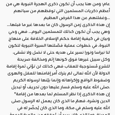
عام؛ ومن هنا يجب أن تكون ذكرى الهجرة النبوية هي من
أعظم ذكريات المسلمين التي توقظهم من سباتهم
وغفلتهم عن هذا الفرض العظيم…
إن هذه الذكرى زمن الرسول كان ما بعدها غير ما قبلها…
وهي يجب أن تكون كذلك للمسلمين اليوم… فهي وحي
وبيان في كيفية إقامة حكم الإسلام، الخلافة على منهاج
النبوة، في خطوات عملية فصّلتها السيرة النبوية لتكون
لنا نبراسا ونورا نسير على هديه حتى لا نضل ولا نشقى،
وكل سبيل غيرها فوق كونها إثم ومخالفة صريحة
للشرع مُستوجبة للعقاب فهي كذلك لن تؤتي ثمرة إقامة
الدولة لأن الله تعالى لم يترك أمر إقامتها للعقل والهوى
وضغوط الواقع وإكراهاته وإنما بيّنها لرسوله الكريم
صلى الله عليه وسلم فسار عليها دون تحريف أو تبديل.
*إن هذه الذكرى إذا نظر المسلم لما بعدها من إقامة
الدين ونشره، فهمَ ما الذي كان يعمل له الرسول صلى
الله عليه وسلم في مكة، وما الذي كان يُحضّر له في