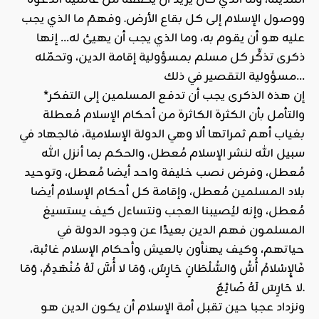
المدينة، وما الذي كان يريد أن يُحققه من عالمية الدعوة
ووصول الإسلام إلى كل بقاع الأرض. وفهمَ ما الذي يجب
عليه هو أن يقوم به، وما الذي يجب أن يهيئ له… إنها
ذكرى تذكِّر كل مسلم بمسؤولية إقامة الدين، وتحمّله
مسؤولية التقصير في ذلك…
*إن هذه الذكرى يجب أن تدفع المسلمين إلى التفكر
والتأمل بأن الكثرة الكاثرة من أحكام الإسلام مُعطلة
بغياب أهم ثمراتها ألا وهي الدولة الإسلامية، فالجهاد في
سبيل الله لنشر الإسلام مُعطل، والحكم بما أنزل الله
مُعطل، وفرض نصب خليفة واحد أيضا مُعطل، وتوحيد
بلاد المسلمين مُعطل، وإقامة كل أحكام الإسلام أيضا
مُعطل، وإنه ليُصيبنا العجب ونتساءل كيف يستسيغ
المسلمون فهم الدين بعيدًا عن وجود الدولة في
حياتهم، وكيف يهنأون بالعيش وأحكام الإسلام غائبة،
فَالإِسْلامُ أُسُّ وَالسُّلْطَانِ حَارِسٌ، وَمَا لا أُسَّ لَهُ مُنْهَدِمٌ، وَمَا
لا حَارِسَ لَهُ ضَائِعٌ.
ونزداد عجبا حين تقبل أمة الإسلام أن يكون الدين هو