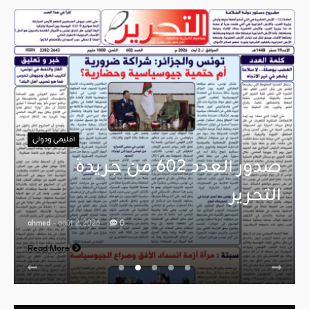
اقليمي ودولي
صدور العدد 602 من جريدة
التحرير
ahmed
- août 2, 2026
0
Read More