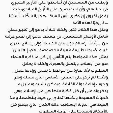
ويطلب من المسلمين أن يُحافظوا على التأريخ الهجري
في حياتهم، وأن لا يقتصروا على التأريخ الميلادي، فيما
يقول آخرون إن ذكرى رأس السنة الهجرية شكّلت أساسًا
تاريخيًا لهذه الأمة …
ومثل هذا الكلام كثير، ولكنه كله لا يدعو إلى تغيير عملي
شامل لأوضاع المسلمين، بل جميعه يدعو إلى تغيير جزئية
من جزئيات الإسلام دون بيان الكيفية، وإلى إصلاح نظري
غير منضبط بطريقة معينة مخصوصة. نعم، إنه ليس
بمثل هذه المواعظ يتم التأسي. إن كل ما ذكره العلماء
هو من الإسلام، ويتعلق بالهجرة، ولكنه لا يحقق
المطلوب لأنه عبارة عن مواعظ لا تحمل وراءها عمل،
ولأنها لم تركز على المعنى الأساسي الذي تحمله وهو
وجوب إقامة دولة الخلافة. ويمكن تشبيه وتمثيل ما
يذكرونه على أن كل فكرة منها هي من الإسلام وهي
كحبات المسبحة ولكنها تحتاج إلى خيط ينتظمها، وهذا
الخيط هي الدولة الإسلامية ،ذلك الكيان الذي يجمع كل
الأحكام وينفذها على الوجه المطلوب.