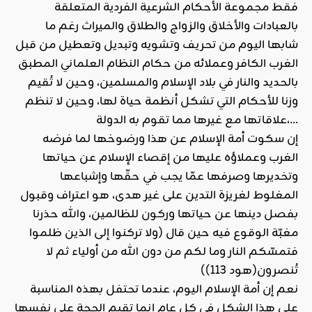
فقط مجموعة الأحكام الشرعية الفردية المتعلقة
بالعبادات والأخلاق والزواج والطلاق والميراث رغم ما
شابها اليوم من تحريف وتشويه وتبديل وتعطيل من قبل
الغرب الكافر وعملائه من حكام النظام العلماني المطبق
بالحديد والنار في بلاد الإسلام والمسلمين، وحين لا تُقيم
وزنا للأحكام التي تشكل أنظمة حياة لها، وحين لا تنظم
علاقاتها مع غيرها مما تقوم به الدولة،…
إن سكوت أمة الإسلام عن هذا ورضوخها لما فرضه
الغرب وعملاؤه عليها من إقصاء الإسلام عن حياتها
وتخديرها وصرفها عمّا يجب في حقّها وإشباعها
المغلوط لغريزة التدين على غير هدى، هو اعتراف وقبول
بفصل دينها عن حياتها وركون للظالمين، والله حذرنا
مغبّة الوقوع فيه حين قال (ولا تركنوا إلى الذين ظلموا
فتمسّكم النار وما لكم من دون الله من أولياء ثم لا
تُنصرون(هود 113))
نعم إن أمة الإسلام اليوم، عندما تحتفل بهذه المناسبة
على هذا الشكل في كل عام إنما تقيم الحجة على نفسها