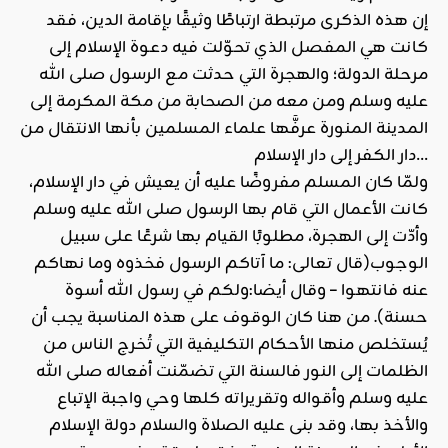
إن هذه الذكرى مرتبطة ارتباطًا وثيقًا بإقامة الدين، فقد
كانت هي المفصل الذي تحوّلت فيه دعوة الإسلام إلى
مرحلة الدولة؛ والهجرة التي حدثت مع الرسول صلى الله
عليه وسلم ومن معه من الصحابة من مكة المكرمة إلى
المدينة المنورة عرفَّها علماء المسلمين بأنها الانتقال من
دار الكفر إلى دار الإسلام…
ولمّا كان المسلم مفروضًا عليه أن يعيش في دار الإسلام،
كانت الأعمال التي قام بها الرسول صلى الله عليه وسلم
وأدّت إلى الهجرة، مطلوبًا القيام بها شرعًا على سبيل
الوجوب(قال تعالى: ما آتاكم الرسول فخذوه وما نهاكم
عنه فانتهوا – وقال أيضا:ولكم في رسول الله أسوة
حسنة). من هنا كان الوقوف على هذه المناسبة يجب أن
يُستخلص منها الأحكام التكليفية التي تُخرج الناس من
الظلمات إلى النور فالسنة التي تضمّنت أفعاله صلى الله
عليه وسلم وأقواله وتقريراته كلها وحي واجبة الإتباع
والأخذ بها، وقد بنى عليه الصلاة والسلام دولة الإسلام