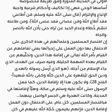
الأولى في المدينة المنورة وفق طريقة مخصوصة
أساسها الوحي فهي إذا تكاليف وأحكام شرعية واجبة
الإتباع والإلتزام (قال صلى الله عليه وسلم: مَن أطاعني
فقد أطاع اللهَ ومَن عصاني فقد عصى اللهَ)، ومن طاعته
تنسّم خُطاه وعدم الحيد عن ثراه حتى يأذن الله بالنصر
والجاه.
إن اقتصار المسلمين وعلمائهم في هذه الذكرى على
الاحتفال بها دون العمل على إحيائها يعني تغافلهم عن
القيام بأمر الله تعالى في إقامة هذا الدين، وتخلِّيهم عن
القيام بهذه المهمة الجليلة، وفيه صرف عن الهدف الذي
جاء الإسلام من أجله، (هو الذي أرسل رسوله بالهدى
ودين الحق ليُظهره على الدين كلّه وكفى بالله شهيداً-
الفتح 28)، ولا يكون هذا إلا بإقامة الدين، كما فعل
الرسول صلى الله عليه وسلم في مكة، وهيَّأ لإقامتها في
المدينة، وكانت الهجرة هي الجسر الواصل بينهما…
فباقتصار المسلمين، كل عام، على الاحتفال دون العمل
لإقامة الدين، فإنهم يقيمون حُجّة الله عليهم في كل