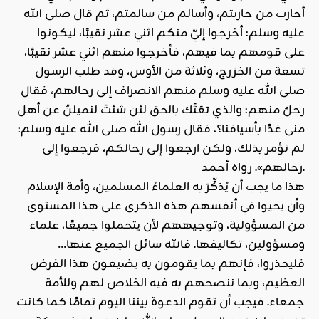
أحارب من حاربتم، وأسالم من سالمتم، ثم قال صلى الله
عليه وسلم: أخرجوا إليَّ منكم اثني عشر نقيبًا، ليكونوا
على قومهم بما فيهم، فأخرجوا منهم اثني عشر نقيبًا،
تسعة من الخزرج، وثلاثة من الأوس، وقد طلب الرسول
صلى الله عليه وسلم منهم الانصراف إلى رحالهم، فقال
رجلٌ منهم: والذي بَعَثَك بالحق لئن شئتَ لنميلنَّ عن أهل
منى غدًا بأسيافنا؟، فقال رسول الله صلى الله عليه وسلم:
لم نؤمر بذلك، ولكن ارجعوا إلى رحالكم، فرجعوا إلى
رحالهم». رواه أحمد.
هذا ما يجب أن يُذكِّرَ به العلماءُ المسلمين، وأمة الإسلام
وأن يحيوا في أنفسهم هذه الذكرى على هذا المستوى
من المسؤولية، وتوجيههم لأن يتحملوا جميعًا، علماء
ومسؤولين، تكاليفها. فالله سائل الجميع عنها…
فليحذروا، فإنهم بما يقومون به يضيعون هذا الفرض
العظيم، وبما ننصحهم به فيه الخلاص لهم وللأمة
جمعاء. فيجب أن تقوم الدعوة بيننا اليوم تمامًا كما كانت