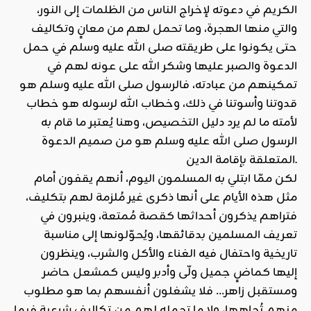
الكريم في دعوته لإخراج الناس من الظلمات إلى النور،
والتي منها الهجرة، وما تحمل لهم من معانٍ وتكاليف
حتى يكونوا على طريقته صلى الله عليه وسلم في حمل
الدعوة والصبر عليها وشكر الله على عونه لهم في
تمكينهم من عبادته، فالرسول صلى الله عليه وسلم هو
قدوتنا وأسوتنا في ذلك، وخطاب الله لرسوله هو خطاب
لأمته ما لم يرد دليل التخصيص، وهنا يُعتبر ما قام به
الرسول صلى الله عليه وسلم هو من صميم الدعوة
المتعلقة بإقامة الدين.
لكن ممّا ابتلي به المسلمون اليوم، أنهم يقفون أمام
مثل هذه الأيام على أنها ذكرى غير مُلزمة لهم بتكليف،
فتراهم يذكرون أحداثها كقصة مُمتعة، وينبرون في
تعريف المسلمين بدقائقها، ويُحوّلونها إلى مناسبة
تاريخية واحتفال فيه الغناء والأكل والشرب، وينظرون
إليها كماضٍ جميل ولّى وأدبر وليس كمشعل حاضر
ومستقبل زاهر… فلا يشغلون أنفسهم بما هو مطلوب
منهم تُجاهها، ولا ما تحمله لهم من تكاليف شرعية فيما