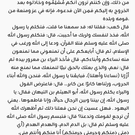
من ذلك، وإن كنتم ترون أنكم مُسْلِمُوه وخاذلوه بعد
الخروج به إليكم فمِن الآن فدعوه، فإنه في عز ومنعة من
قومه وبلده.
قال كعب: فقلنا له: قد سمعنا ما قلت، فتكلم يا رسول
الله، فخذ لنفسك ولربك ما أحببت، قال: فتكلم رسول الله
صلى الله عليه وسلم فتلا القرآن، ودعا إلى الله ورغب في
الإسلام، ثم قال: أبايعكم على أن تمنعوني مما تمنعون
منه نساءكم وأبناءكم، قال فأخذ البراء بن معرور بيده ثم
قال: نعم، والذي بعثك بالحق نبيًا لنمنعك مما نمنع منه
أزُرَنا (نساءنا وأهلنا)، فبايعْنا يا رسول الله، فنحن والله أبناء
الحروب، ورثناها كابرًا عن كابر… قال: فاعترض القول
والبراء يكلم رسول الله، أبو الهيثم بن التيهان فقال: يا
رسول الله، إن بيننا وبين الرجال حبالًا، وإنا قاطعوها ـ يعني
اليهود ـ فهل عسيت إن نحن فعلنا ذلك ثم أظهرك الله
أن ترجع لقومك وتدعنا؟ قال: فتبسم رسول الله صلى الله
عليه وسلم ثم قال: بل الدم الدم، والهدم الهدم (أي
ذمتي ذمتكم وحرمتي حرمتكم) أنا منكم وأنتم مني،