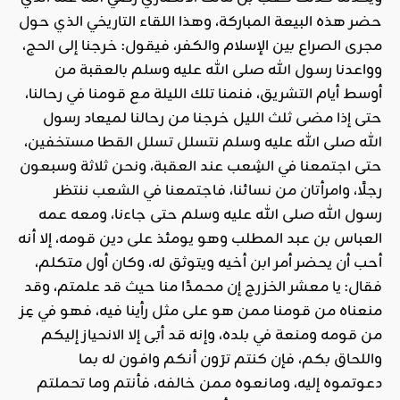
حضر هذه البيعة المباركة، وهذا اللقاء التاريخي الذي حول
مجرى الصراع بين الإسلام والكفر، فيقول: خرجنا إلى الحج،
وواعدنا رسول الله صلى الله عليه وسلم بالعقبة من
أوسط أيام التشريق، فنمنا تلك الليلة مع قومنا في رحالنا،
حتى إذا مضى ثلث الليل خرجنا من رحالنا لميعاد رسول
الله صلى الله عليه وسلم نتسلل تسلل القطا مستخفين،
حتى اجتمعنا في الشِعب عند العقبة، ونحن ثلاثة وسبعون
رجلًا، وامرأتان من نسائنا، فاجتمعنا في الشعب ننتظر
رسول الله صلى الله عليه وسلم حتى جاءنا، ومعه عمه
العباس بن عبد المطلب وهو يومئذ على دين قومه، إلا أنه
أحب أن يحضر أمر ابن أخيه ويتوثق له، وكان أول متكلم،
فقال: يا معشر الخزرج إن محمدًا منا حيث قد علمتم، وقد
منعناه من قومنا ممن هو على مثل رأينا فيه، فهو في عِز
من قومه ومنعة في بلده، وإنه قد أبَى إلا الانحياز إليكم
واللحاق بكم، فإن كنتم ترَون أنكم وافون له بما
دعوتموه إليه، ومانعوه ممن خالفه، فأنتم وما تحملتم