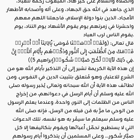
والصلاة والسلام على خير هاد، المبعوث رحمة للعباد،
الذي جاهد في الله حق الجهاد، وعلى آله وأصحابه الأطهار
الأمجاد، الذين بنوا دولة الإسلام، فاجعلنا اللهم معهم
واحشرنا في زمرتهم يوم يقوم الأشهاد يوم التناد، يوم
يقوم الناس لرب العباد.
قال تعالى: (وَلَقَدۡ أَرۡسَلۡنَا مُوسَىٰ بِ‍َٔايَٰاتِنَآ أَنۡ أَخۡرِجۡ
قَوۡمَكَ مِنَ ٱلظُّلُمَٰتِ إِلَى ٱلنُّورِ وَذَكِّرۡهُم بِأَيَّامِ ٱللَّهِۚ إِنَّ
فِي ذَٰلِكَ لَأٓيَٰاتٖ لِّكُلِّ صَبَّارٖ شَكُورٖ(إبراهيم 5)).
إن هذه الآية الكريمة تشير إلى أن التذكير بأيام الله هو من
الشرع للاعتبار، وهو مُتعلق بتثبيت الدين في النفوس. ومن
لطائف هذه الآية أن الله سبحانه وتعالى يُخبر رسوله صلى
الله عليه وسلم أن أيام الرسل في دعواتهم، من إخراج
الناس من الظلمات إلى النور، واحدة، وعندما يعلم الرسول
من الوحي ما مرَّ به مَن قبله من الرسل، فإنه صلى الله
عليه وسلم سيعلم ما سيمُر به هو نفسه، تلك الدعوات
التي لا يستطيع تحمّل أعبائها ويقوم بتكاليفها إلا كل
صبَّار شَكور… وعلى المسلمين أن يتذكروا أيام رسولهم