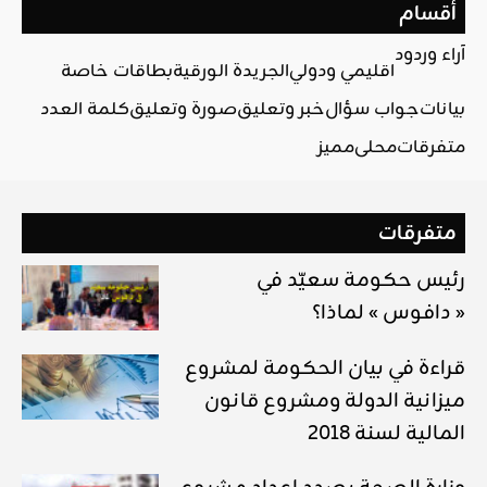
أقسام
آراء وردود
اقليمي ودولي
الجريدة الورقية
بطاقات خاصة
بيانات
جواب سؤال
خبر وتعليق
صورة وتعليق
كلمة العدد
متفرقات
محلي
مميز
متفرقات
رئيس حكومة سعيّد في
« دافوس » لماذا؟
قراءة في بيان الحكومة لمشروع
ميزانية الدولة ومشروع قانون
المالية لسنة 2018