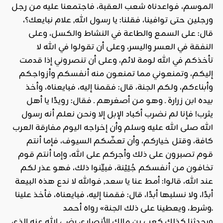
الموسم، فواعدناه شعب العقبة، فاجتمعنا عليه من رجل
ورجلين حتى توافينا، فقلنا: يا رسول الله, علام نبايعك؟،
قال: على السمع والطاعة في النشاط والكسل، وعلى
النفقة في العسر واليسر، وعلى أن تقولوا في الله لا
تأخذكم في الله لومة لائم، وعلى أن تنصروني إذا قدمت
إليكم، وتمنعوني مما تمنعون منه أنفسكم وأزواجكم
وأبناءكم، ولكم الجنة، قال: فقمنا إليه، فبايعناه، وأخذ
بيده ابن زرارة ـ وهو من أصغرهم ـ فقال: رويدًا يا أهل
يثرب! فإنا لم نضرب أكباد الإبل إلا ونحن نعلم أنه رسول
الله صلى الله عليه وسلم وأن إخراجه اليوم مفارقة العرب
كافة، وقتل خياركم، وأن تعضّكم السيوف، فإما أنتم
قوم تصبرون على ذلك وأجركم على الله، وإما أنتم قوم
تخافون من أنفسكم جُيَيْنة، فبيِّنوا ذلك، فهو عذر لكم
عند الله، قالوا: أمط عنا يا سعد, فوالله لا ندع هذه البيعة
أبدًا، ولا نسلبها أبدًا، قال: فقمنا إليه، فبايعناه، فأخذ علينا
وشرط، ويعطينا على ذلك الجنة» رواه أحمد.
ويحدثنا كذلك كعب بن مالك الأنصاري رضي الله عنه الذي