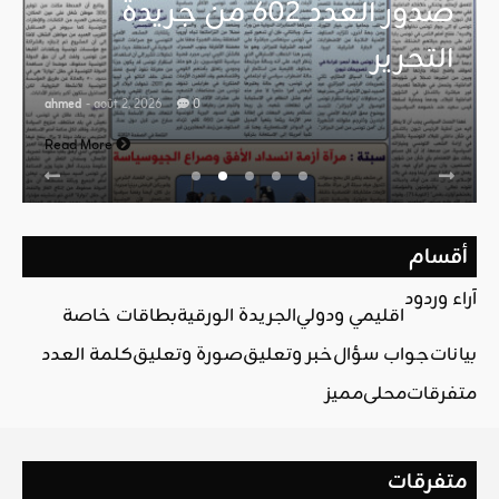
صدور العدد 602 من جريدة
التحرير
ahmed
- août 2, 2026
0
Read More
أقسام
آراء وردود
اقليمي ودولي
الجريدة الورقية
بطاقات خاصة
بيانات
جواب سؤال
خبر وتعليق
صورة وتعليق
كلمة العدد
متفرقات
محلي
مميز
متفرقات