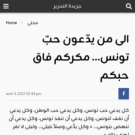
جريدة التحرير
محلي
Home
الى من يدّعون حبّ
تونس… مكركم فاق
حبكم
avril 3, 2017 10:34 pm
كل يدعي حب تونس، وكل يدعي حب الوطن، وكل يدعي
أن نقف لتونس، وكل يدعي أن ننقذ تونس، وكل يدعي أن
ننهض بتونس… « وكل يدَّعي وصلاً بليلى… وليلى لا تقر
لهم بذاك «