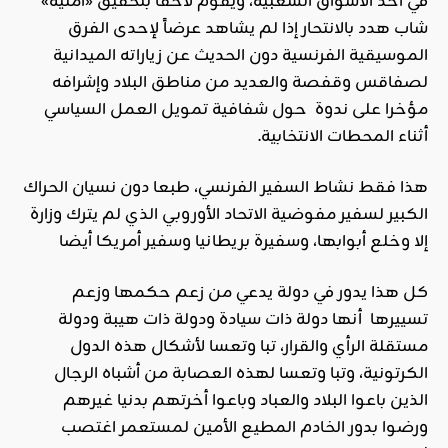
في أحد الأسواق الشعبية، ويقوم لاحقاً بتحقيق «أمنية»
شاب هدد بالانتحار إذا لم يشاهد عرضاً لإحدى الفرق
الموسيقية الفرنسية دون الحديث عن زياراته الميدانية
لصفاقس وقفصة والعديد من مناطق البلاد وإشرافه
مؤخرا على ندوة حول شفافية تمويل العمل السياسي
أثناء المحطات الانتخابية.
هذا فقط نشاط السفير الفرنسي، طبعا دون نسيان الحراك
الكبير لسفير مفوضية الاتحاد الأوروبي الذي لم يترك وزارة
إلا وخلع أبوابها، وسفيرة بريطانيا وسفير أمريكا أيضا
كل هذا يدور في دولة يدعي من زعم حكمها وزعم
تسييرها أنها دولة ذات سيادة ودولة ذات هيبة ودولة
مستقلة الرأي والقرار، تبا وتعسا لأشكال هذه الدول
الكرتونية، وتبا وتعسا لهذه العصابة من أشباه الرجال
الذين باعوا البلاد والعباد وباعوا أخرتهم بدنيا غيرهم
ورضوا بدور الخادم المطيع الأمين لمستعمر اغتصب