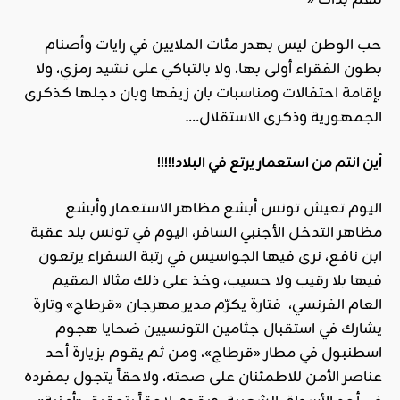
حب الوطن ليس بهدر مئات الملايين في رايات وأصنام
بطون الفقراء أولى بها، ولا بالتباكي على نشيد رمزي، ولا
بإقامة احتفالات ومناسبات بان زيفها وبان دجلها كذكرى
الجمهورية وذكرى الاستقلال….
أين انتم من استعمار يرتع في البلاد
!!!!!
اليوم تعيش تونس أبشع مظاهر الاستعمار وأبشع
مظاهر التدخل الأجنبي السافر، اليوم في تونس بلد عقبة
ابن نافع، نرى فيها الجواسيس في رتبة السفراء يرتعون
فيها بلا رقيب ولا حسيب، وخذ على ذلك مثالا المقيم
العام الفرنسي، فتارة يكرّم مدير مهرجان «قرطاج» وتارة
يشارك في استقبال جثامين التونسيين ضحايا هجوم
اسطنبول في مطار «قرطاج»، ومن ثم يقوم بزيارة أحد
عناصر الأمن للاطمئنان على صحته، ولاحقاً يتجول بمفرده