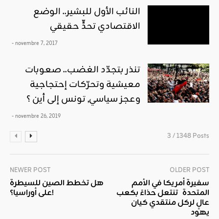
النائب الأول للبشير.. الوضع
الاقتصادي تحدٍّ حقيقي
- novembre 7, 2017
تنذر بتجدّد الغضب.. صعوبات
معيشية وتحرّكات إحتجاجية
وعجز سياسي, تونس إلى أين ؟
- novembre 26, 2019
3 / 1348 Posts
NEWER POST
OLDER POST
سفيرة أمريكا في الأمم
هل تخطط الصين للسيطرة
المتحدة تنتعل حذاءً بكعب
على أوراسيا؟!
عالٍ لركل منتقدي كيان
يهود