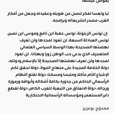
يقوض عيشها
تبا وتعسا لفكر تنصل من هويته وعقيدته وجعل من أفكار
الغرب مصدر لتشريعاته وبرامجه.
إن تونس الزيتونة، تونس عقبة ابن نافع وموسى ابن نصير،
تونس العبادلة السبعة، لن تعود لمجدها ولن تعرف
نهضتها الصحيحة بهذا الوسط السياسي العلماني
المتعجرف الذي يدعي حب الوطن زورا وبهتانا، لن تعود
لمجدها ولن تعرف نهضتها الصحيحة
إلاّ بالإسلام ودولته،
دولة الخلافة المجيدة على منهاج النبوة، دولة تحقق لكم
الإشباع التام مأكلا وملبسا ومسكنا، دولة تقلع النظام
الرأسمالي الحاكم من جذوره بكافة أشكاله وأبواقه ورموزه
ورجاله، دولة الانعتاق من التبعية للغرب الكافر، دولة تقطع
دابر المستعمر ومؤسساته الرأسمالية الاحتكارية
ممدوح بوعزيز