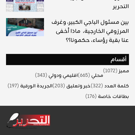
التحرير
بين مسئول الباجي الكبير، وغرف
المرزوقي الخارجية، ماذا أخفى
عنا بقية رؤساء، حكمونا؟؟
أقسام
مميز
(1072)
محلي
(665)
اقليمي ودولي
(343)
كلمة العدد
(322)
خبر وتعليق
(203)
الجريدة الورقية
(197)
بطاقات خاصة
(176)