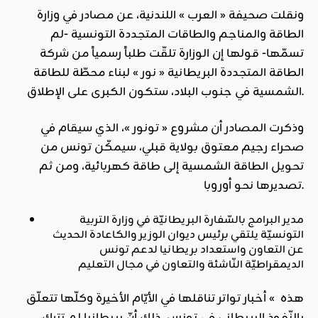
ونقلت صحيفة « العرب » اللندنية، عن مصادر في وزارة
الطاقة والمناجم والطاقات المتجددة التونسية -لم
تسمّها- قولها إن الوزارة تلقّت طلباً رسمياً من شركة
الطاقة المتجددة البريطانية « نور » لبناء محطّة للطاقة
الشمسية في جنوب البلاد، ستكون الكبرى على الإطلاق.
وذكرت المصادر أن مشروع « تونور »، الذي سيقام في
صحراء رجيم معتوق بولاية قبلي، سيمكّن تونس من
تحويل الطاقة الشمسية إلى طاقة كهربائية، ومن ثم
تصديرها نحو أوروبا.
مدير البرامج بالسّفارة البريطانيّة في وزارة التربية
التونسيّة يلتقي برئيس ديوان الوزير والكاعادة الحديث
عن التعاون واستعداد بريطانيا لدعم تونس
الديمقراطيّة النّاشئة والتعاون في مجال التعليم
هذه » أخبار تواتر تناقلها في الأيّام الأخيرة وكلّها تتعلّق
بالنّفوذ البريطاني في تونس، ذلك أنّ بريطانيا لم تترك