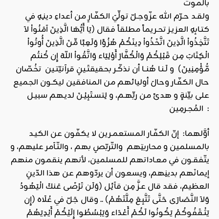
بالموت
ولقـد حـرّم الله عزّوجـلّ تولِّيَ الكفّـارِ من أعداءِ دينـِهِ في
كتـابِهِ العزيـز تحـريماً مطلقاً فقال (يَا أَيُّهَا الَّذِينَ آمَنُواْ لاَ
تَتَّخِذُواْ الَّذِينَ اتَّخَذُواْ دِينَكُمْ هُزُوًا وَلَعِبًا مِّنَ الَّذِينَ أُوتُواْ
الْكِتَابَ مِن قَبْلِكُمْ وَالْكُفَّارَ أَوْلِيَاء وَاتَّقُواْ اللّهَ إِن كُنتُم
مُّؤْمِنِينَ) و لَـنـا هُنــا أن نذكّـر بحقيقتَـينِ قرآنيّتـين تخُصّان
حال الكفّـار وحالَ أوليائهم من المنافقين ليكـون الجميع
على بيِّنةٍ و هدىً من ربِّهـم، و لِتسـتَبِيْـنَ لديـهم سبيـل
المُجـرمِين :
أوَّلهما: إنّ الكفّـار المستعمـرين لا يكفّون عن الكيـد
بالمسلمين و محاربتِهم والتّربّصِ بهم ، والتّـآمر عليهم، و
يتّفقـون في معـاداتهم للمسلمين، لأنهم ينقمون منهم
إيمانَهم بدينِهم، ويسعون أن يردّوهم عن هذا الدّينِ
العظيم، فقد قال عـزَّ مِن قآئِل (وَلَن تَرْضَى عَنكَ الْيَهُودُ
وَلاَ النَّصَارَى حَتَّى تَتَّبِعَ مِلَّتَهُمْ) .. وقال جَلّ في عُلَاه (إِن
يَثْـقَفُوكُمْ يَكُونُوا لَكُمْ أَعْدَاء وَيَبْسُطُوا إِلَيْكُمْ أَيْدِيَهُمْ