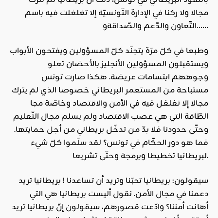
مجالا ولا ركنا في الإدارة التّونسيّة إلا تغلغلت فيه باسم
التّعاون والدّعم والصّداقةو……
وطبعا في كلّ مرّة يتجنّد كلّ المسؤولين ويفتحون الأبواب
ويستقبلون المسؤولين الأنجليز بالأحضان تعلو
وجوههم ابتسامات عريضة. هكذا صارت تونس
مستباحة من المستعمر البريطاني خصوصا الذي لم يترك
مجالا إلا تغلغل فيه في الأمن والاقتصاد وخاصّة مجا
الطّاقة التي هي عصب الاقتصاد ولم يسلم مجال التّعليم
وحتّى حدودنا فلا بدّ من تدخّل بريطاني من أجل حمايتها.
فما هو دور الحكّام في تونس؟ لقد سلّموا كلّ شيء
لبريطانيا تخطيطا وبرمجة وحتّى تشريعا.
سيقولون: بريطانيا تحبّنا وتريد أن تساعدنا ! بريطانيا تريد
دعمنا في مجال الأمن. نقول أليست بريطانيا هي التي
أهانت أمننا؟ وادّعت قصورهم، سيقولون إنّ بريطانيا تريد