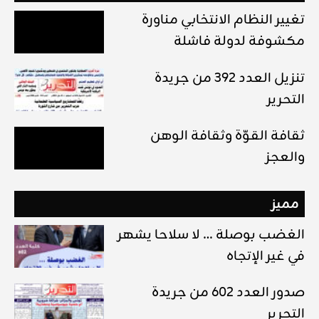
تغيير النظام الانتخابي مناورة
مكشوفة لدولة فاشلة
تنزيل العدد 392 من جريدة
التحرير
ثقافة القوّة وثقافة الوهن
والعجز
مميز
الغضب بوصلة … لا سلاحا يشهر
في غير الإتجاه
صدور العدد 602 من جريدة
التحرير