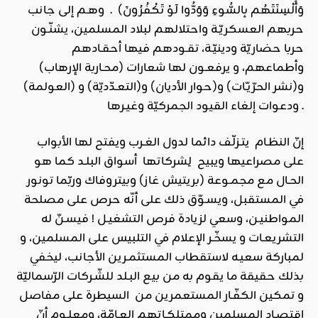
وَأَلْسِنَتَهُم بِالسُّوءِ وَوَدُّوا لَوْ تَكْفُرُونَ) . وهـم إلى جانب
حربهم العسكريّـة واحتلالهم لبلاد المسلمين، يشنّـون
حربا حضاريّة ودينيّـة، تقـودهم فيها أحقـادهم
وأطماعهم، و يرفعـون لها شعارات (محـاربة الإرهاب)
و(نشر الحرّيـّات) و(حوار الأديان) و(التعـدّديّة) و (العولمة)
ودعوات إلغاء القيود الجمركيّة وغيـرها .
إنّ النظـام يتـزلّف دائما لدول الغـرب ويفتح لها الأبواب
على مصراعيها ويبيح لِشركاتها أسواق البلـد كما هو
الحـال مع مجمـوعة (بريتيش غاز) وبيتروفاك وربّما تونور
في المستقبل، ويسـوّق ذلك على أنّه حرص على مصلحة
المواطنيـن، وسعي لزيادة فرص التشغيـل ! فيسـنّ له
التشريعـات و يسخّـر الإعلام في التلبيس على المسلمين، و
لمباركة سعيـه لاستقطاب المستثمـرين الأجانب، ليخفي
بذلك حقيقة ما يقوم به من بيع البـلد للشّـركات الرّسماليّة
و تمكين الكفّـار المستعمرين من السيطرة على مفاصل
اقتصـاد المسلمين وممتلكـاتهم العـامّة، ومعلـوم أنّ