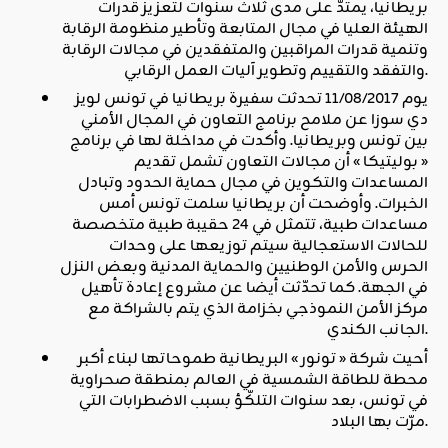
بريطانيا، يمتدّ على مدى ثلاث سنوات لتعزيز قدرات
الهيئة العليا في مجال المتابعة وتأطير منظومة الرقابة
وتنمية قدرات المراقبين والمتفقدين في مجالات الرقابة
والتفقد والتقييم وتطوير آليات العمل الرقابي.
يوم 11/08/2017 تحدثت سفيرة بريطانيا في تونس لويز
دي سوزا عن ملامح برنامج التعاون في المجال الأمني
بين تونس وبريطانيا. وأكدت في مداخلة لها في برنامج
« بوليتيكا » أن مجالات التعاون تشمل تقديم
المساعدات والتكوين في مجال حماية الحدود وتبادل
الخبرات. وأوضحت أن بريطانيا سلمت تونس أمس
مساعدات طبية، تتمثل في 24 حقيبة طبية متخصصة
للحالات الاستعجالية سيتم توزيعها على وحدات
الحرس والأمن الوطنيين والحماية المدنية وبعض النزل
في الجهة. كما تحدّثت أيضا عن مشروع إعادة تأهيل
مركز الأمن النموذجي بخزامة الذي يتم بالشراكة مع
الجانب الكندي.
أحيت شركة « تونور » البريطانية طموحاتها لبناء أكبر
محطة للطاقة الشمسية في العالم بمنطقة صحراوية
في تونس، بعد سنوات التلكّؤ بسبب الاضطرابات التي
مرّت بها البلاد.