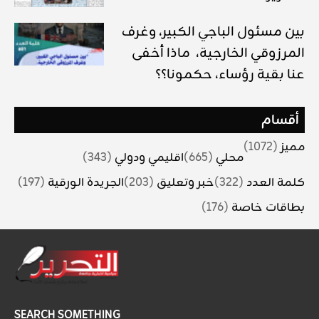
بين مسئول الباجي الكبير، وغرف
المرزوقي الخارجية، ماذا أخفى
عنا بقية رؤساء، حكمونا؟؟
أقسام
مميز
(1072)
محلي
(665)
اقليمي ودولي
(343)
كلمة العدد
(322)
خبر وتعليق
(203)
الجريدة الورقية
(197)
بطاقات خاصة
(176)
SEARCH SOMETHING