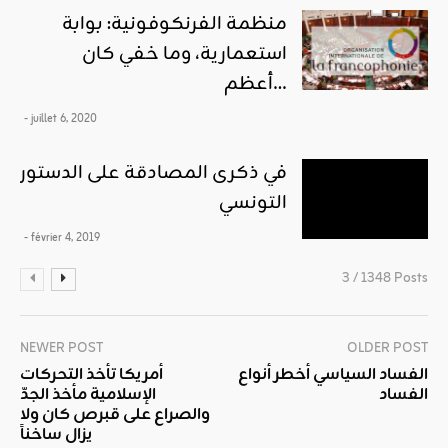
منظمة الفرنكوفونية: بوابة
استعمارية، وما خفي كان
أعظم…
- juillet 6, 2020
في ذكرى المصادقة على الدستور
التونسي
- février 4, 2019
3 / 1348 Posts
NEWER POST
OLDER POST
الفساد السياسي أخطر أنواع
أمريكا تأخذ التحركات
الفساد
الإسلامية مأخذ الجدّ
والصراع على قبرص كان ولا
يزال ساخناً