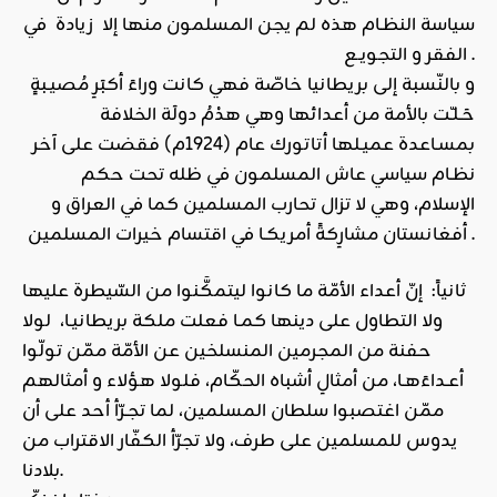
سياسة النظـام هذه لم يجن المسلمون منها إلا زيادة في
الفقر و التجويـع .
و بالنّسبة إلى بريطانيا خاصّة فهي كانت وراءَ أكبَرِ مُصيـبةٍ
حَـلـّت بالأمة من أعدائها وهي هدْمُ دولَة الخلافة
بمسـاعدة عميـلها أتاتورك عام (1924م) فقضت على آخر
نظـام سياسي عاش المسلمون في ظله تحت حكم
الإسلام، وهي لا تزال تحارب المسلمين كما في العراق و
أفغانستان مشارِكةً أمريكـا في اقتسام خيرات المسلمين .
ثانياً: إنّ أعداء الأمّة ما كانوا ليتمكَّنوا من السّيطرة عليها
ولا التطاول على دينها كمـا فعلت ملكة بريطانيـا، لولا
حفنة من المجرمين المنسلخين عن الأمّة ممّن تولّوا
أعـداءَهـا، من أمثالِ أشباه الحكّام، فلولا هؤلاء و أمثالهم
ممّن اغتصبوا سلطان المسلمين، لما تجـرّأ أحد على أن
يدوس للمسلمين على طرف، ولا تجرّأ الكفّار الاقتراب من
بلادنا.