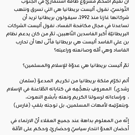
أن تقيم أضخم مشروع طاقة استثماريّ في الجنوب
التّونسيّ، نقول، أليست بريطانيا هي التي تسرق ونتهب
شركاتها غازنا منذ 1992، سيقولون بريطانيا تريد أن
تساعدنا في مجال مكافحة الفساد، نقول أليست الشركات
البريطانيّة أكبر الفاسدين النّاهبين، ثمّ من كان يدعم نظام
بن علي الفاسد أليست هي بريطانيا فأنّى لها أن تحارب
الفاساد وهي أمّه وصانعته وراعيته؟
ثمّ أليست بريطانيا هي عدوّة للإسلام والمسلمين؟
ألم تكرّم ملكة بريطانيا من تكريـم المدعوّ (سلمان
رشدي) المعروفِ بتهجُّمِه في كتاباته الطّاعنـة في الإسلام
، وبإساءاته لرسولنا الكريم ونعته بأبشع النعوت،
وبتعرّضِه لأمهات المسلمين، بل توجته بلقبِ (فارس).
إنّه من المعلوم بداهة عند جميع العقلاء أنّ الارتماء في
أحضان العدوّ انتحار سياسيّ وحضاريّ، وحكم على الأمّة