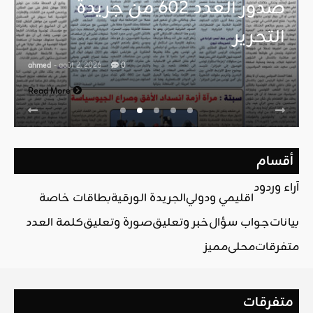
صدور العدد 602 من جريدة
التحرير
ahmed
- août 2, 2026
0
Read More
أقسام
آراء وردود
اقليمي ودولي
الجريدة الورقية
بطاقات خاصة
بيانات
جواب سؤال
خبر وتعليق
صورة وتعليق
كلمة العدد
متفرقات
محلي
مميز
متفرقات