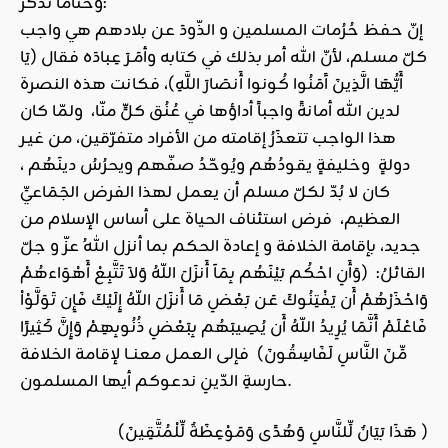
وختاما نذكّر:
إنّ حفظ حُرُمات المسلمين و الذّودَ عن بلادهم هي واجب
كلّ مسـلم، لأنّ الله أمر بذلك في كتابه وأمَـرَ عِبادَه فقال (يَا
أَيُّهَا الَّذِينَ آَمَنُوا كُونوا أَنصَارَ اللَّهِ)، فكانت هذه النصرة
لدين الله أمانةً واجباً أداؤها في عُنُق كلٍّ منّا، ولمّا كان
هذا الواجب تتعذَرُ إقامته من الأفراد متفرّقين، من غيـر
دولةٍ وخليفةٍ يقودُهُم ويُوحّدُ صفّهم ويحرُسُ دينَهُم ،
كان لا بُدّ لكلّ مسلم أن يعمل لهذا الفرض الجَمَاعيِّ
العظيم، فرض استئناف الحياة على أساس الإسلام من
جديد، بإقامة الخلافة و إعادة الحكم بما أنزل اللهُ عزّ و جلّ
القائلُ: (وَأَنِ احْكُم بَيْنَهُم بِمَآ أَنزَلَ اللّهُ وَلاَ تَتَّبِعْ أَهْوَاءهُمْ
وَاحْذَرْهُمْ أَن يَفْتِنُوكَ عَن بَعْضِ مَا أَنزَلَ اللّهُ إِلَيْكَ فَإِن تَوَلَّوْاْ
فَاعْلَمْ أَنَّمَا يُرِيدُ اللّهُ أَن يُصِيبَهُم بِبَعْضِ ذُنُوبِهِمْ وَإِنَّ كَثِيرًا
مِّنَ النَّاسِ لَفَاسِقُونَ) فإلى العمل معنــا لإقامة الخلافة
حارسةِ الدّينِ ندعوكم أيها المسلمون.
(هَذَا بَيَانٌ لِّلنَّاسِ وَهُدًى وَمَوْعِظَةٌ لِّلْمُتَّقِينَ )