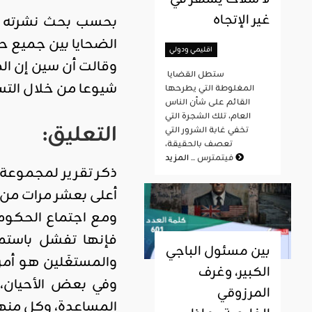
غير الإتجاه
الضحايا بين جميع حال
اقليمي ودولي
وقالت أن سين إن الم
ستطل القضايا
شيوعا من خلال التسول الق
المغلوطة التي يطرحها
القائم على شأن الناس
العام، تلك الشجرة التي
التعليق
:
تخفي غابة الشرور التي
تعصف بالحقيقة،
المزيد
فيتمترس ...
أعلى بعشر مرات من تقديرات الحكومة لعام 2013، 
ومع اجتماع الحكوما
فإنها تفشل باستمر
بين مسئول الباجي
والمستغَلين هو أم
الكبير، وغرف
وفي بعض الأحيان، ت
المرزوقي
المساعدة، وكل منها 