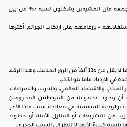
بحسب بحث نشرته جمعية أن سين الخيرية المناهضة للعبودية يوم الجمعة فإن المشردين يشكلون نسبة 7% من بين
تغلالهم » بإرغامهم على ارتكاب الجرائم، أكثرها
ذكر تقرير لمجموعة حقوقية، مؤسسة ووك فري أن بريطانيا هي موطن ما لا يقل عن 136 ألفاً من الرق الحديث، وهذا الرقم
مناخ، والاقتصاد العالمي، والحرب، والصراعات،
دو أن وجود مجموعة من المواطنين المحرومين
ديولوجية المهيمنة في معالجة سبب هذا الأمر،
زيد من التشريعات أو المنازل الآمنة أو خطوط
نسبة كبيرة، لأنها لا تنظر إلى السبب الجذري.