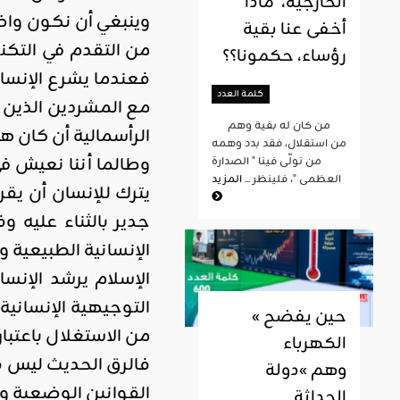
الخارجية، ماذا
وينبغي أن نكون واض
أخفى عنا بقية
من التقدم في التكنو
رؤساء، حكمونا؟؟
فعندما يشرع الإنسا
كلمة العدد
مع المشردين الذين
من كان له بقية وهم
الرأسمالية أن كان 
من استقلال، فقد بدد وهمه
وطالما أننا نعيش ف
من تولّى فينا " الصدارة
العظمى "، فلينظر ...
المزيد
يترك للإنسان أن ي
جدير بالثناء عليه 
الإنسانية الطبيعية 
الإسلام يرشد الإنس
التوجيهية الإنسانية
« حين يفضح
من الاستغلال باعتبار
الكهرباء
فالرق الحديث ليس فق
وهم »دولة
القوانين الوضعية وال
الحداثة