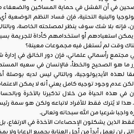
حين في أن الفشل في حماية المساكين والضعفاء هو س
لوجيا والبنية التحتية، فإن فساد النظم الوضعية أي
ن، فإنه بلا شك سوف ينظر لمصلحته الخاصة، وبالتال
 يمكن استعبادهم أو استخدامهم كأداة للجريمة ب
هناك وقت لم تُستغل فيه مجموعات معينة؟
ي مجتمع رأسمالي علماني، فإن دور الخالق في إدارة
قرر ما هو الصحيح والخطأ، فالإنسان في سعيه الم
وفقا لهذه الأيديولوجية، وبالتالي ليس لديه بوصلة
ولكن عدم وجود توجيه كامل يعني أنه لا يمكن الاعتم
ان في هذه الحياة من خلال تذكيرنا بالآخرة وبالحس
. هذا لا يُترك فقط للأفراد لاتباعه ولكن هو سمة رئيس
ه واجبا شرعيا من الله سبحانه وتعالى.
ط الذين يشكلون الإحصاءات الآخذة في الارتفاع، بل ه
تي لن تعمل أبداً من أجل العناية بجميع الرعايا ولا ي