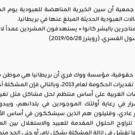
ات العبودية الحديثة المبلغ عنها في بريطانيا.
تاجرين بالبشر كانوا « يستهدفون المشردين عمداً لاس
سري. (رويترز 2019/06/28)
وبالتالي فإن المشكلة آخذة في الازدياد عاما تلو الآخر.
ت الغربية على أساس منتظم لحل مشاكل مثل تغير ال
ار في رعاية أولئك الموجودين في بلدانهم، ويب
ر عادي، وقليلون هم الذين سيشككون في أساس الأي
تراوح الحلول المقدمة للعبيد والاستغلال بين الم
تفشل في إزالة المشكلة بشكل تام، أو حتى الحد منها ب