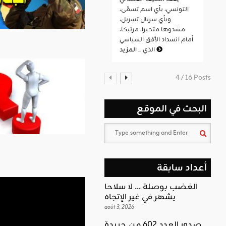
التونسي، بأي اسم تسمّى،
وبأي سربال تسربل،
مشدوها متحيرا، مرتبكا،
أمام انسداد الأفق السياسي
المزيد
الذي ...
4 / 16 Posts
البحث في الموقع
أعداد سابقة
الغضب بوصلة … لا سلاحا
يشهر في غير الإتجاه
août 3, 2026
صدور العدد 602 من جريدة