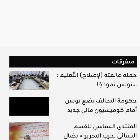
متفرقات
حملة عالميّة (لإصلاح) التّعليم :
تونس نموذجًا…
حكومة التحالف تضع تونس
أمام كوميسيون مالي جديد
المنتدى السياسي للقسم
النسائي لحزب التحرير: « نضال