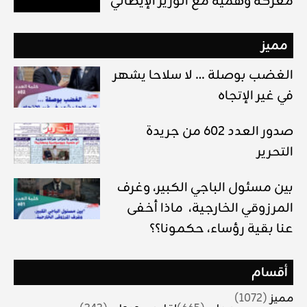
معركة وهمية مع الوزير الإيطالي
مميز
الغضب بوصلة … لا سلاحا يشهر
في غير الإتجاه
صدور العدد 602 من جريدة
التحرير
بين مسئول الباجي الكبير، وغرف
المرزوقي الخارجية، ماذا أخفى
عنا بقية رؤساء، حكمونا؟؟
أقسام
مميز
(1072)