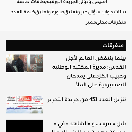
اقليمي ودولي
الجريدة الورقية
بطاقات خاصة
بيانات
جواب سؤال
خبر وتعليق
صورة وتعليق
كلمة العدد
متفرقات
محلي
مميز
متفرقات
بينما ينتفض العالم لأجل
القدس: مديرة المكتبة الوطنية
وحبيب الكزدغلي يمدحان
الصهيونية على الملأ
تنزيل العدد 451 من جريدة التحرير
« نابل » تنزف… و »الشاهد » في