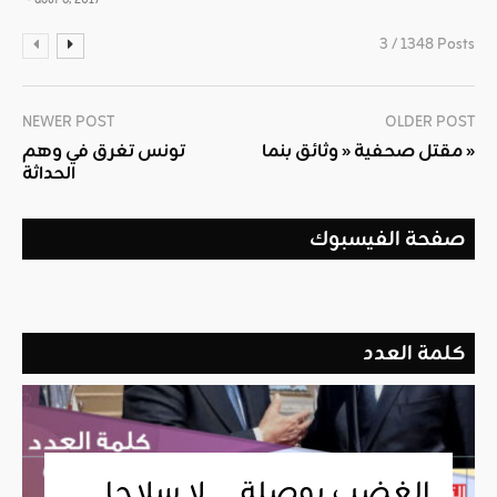
3 / 1348 Posts
NEWER POST
OLDER POST
مقتل صحفية « وثائق بنما »
تونس تغرق في وهم
الحداثة
صفحة الفيسبوك
كلمة العدد
الغضب بوصلة … لا سلاحا