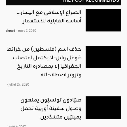
THE POST RECOMMENDS
الصراع الإسلامي مع اليسار…
أساسه القابلية للاستعمار
ahmed
- mars 2, 2020
حذف اسم (فلسطين) من خرائط
غوغل وآبل: لا يكتمل اغتصاب
الجغرافيا إلا بمصادرة التاريخ
وتزوير اصطلاحاته
- juillet 27, 2020
صيّادون تونسيّون يمنعون
وصول سفينة أوربية تحمل
يمينيّين متشدّدين
- août 6, 2017