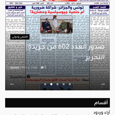
اقليمي ودولي
صدور العدد 602 من جريدة
التحرير
ahmed
- août 2, 2026
0
Read More
أقسام
آراء وردود