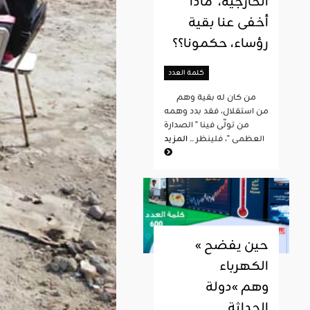
الخارجية، ماذا
أخفى عنا بقية
رؤساء، حكمونا؟؟
كلمة العدد
من كان له بقية وهم
من استقلال، فقد بدد وهمه
من تولّى فينا " الصدارة
العظمى "، فلينظر ...
المزيد
« حين يفضح
الكهرباء
وهم »دولة
الحداثة