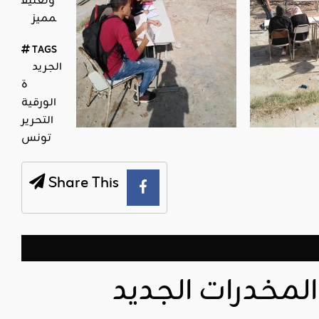
وتعليق
مميز
TAGS
الجريد
ة
الورقية
التحرير
تونس
Share This
لمخدرات الجديد