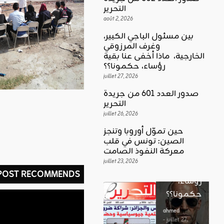
التحرير
août 2, 2026
بين مسئول الباجي الكبير،
وغرف المرزوقي
كلمة العدد
الخارجية، ماذا أخفى عنا بقية
اقليمي ودولي
بين
رؤساء، حكمونا؟؟
حين تموّل
مسئول
juillet 27, 2026
أوروبا
الباجي
صدور العدد 601 من جريدة
وتنجز
الكبير،
اقليمي ودولي
التحرير
الصين:
الغضب
juillet 26, 2026
وغرف
تونس في
بوصلة …
المرزوقي
حين تموّل أوروبا وتنجز
قلب
لا سلاحا
الصين: تونس في قلب
الخارجية،
معركة
معركة النفوذ الصامت
يشهر في
ماذا أخفى
النفوذ
juillet 23, 2026
غير الإتجاه
عنا بقية
 POST RECOMMENDS
الصامت
رؤساء،
ahmed
حكمونا؟؟
ahmed
- août 3, 2026
- juillet 23,
0
2026
ahmed
ستطل القضاي
0
- juillet 27,