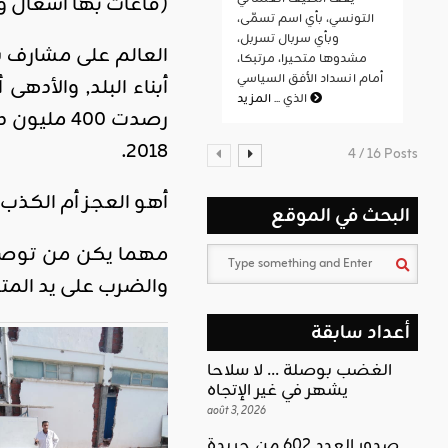
(قاعات بها أشغال و
التونسي، بأي اسم تسمّى،
وبأي سربال تسربل،
مشدوها متحيرا، مرتبكا،
أمام انسداد الأفق السياسي
أبناء البلد, والأدهى
المزيد
الذي ...
2018.
4 / 16 Posts
أهو العجز أم الكذب 
البحث في الموقع
مهما يكن من توصيف
والضرب على يد المتل
أعداد سابقة
الغضب بوصلة … لا سلاحا
يشهر في غير الإتجاه
août 3, 2026
صدور العدد 602 من جريدة