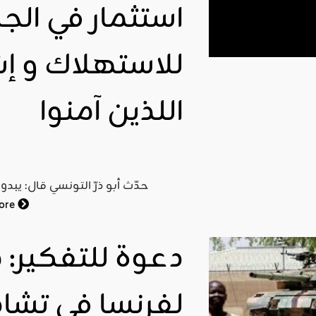
استثمار في الج
اقليمي ودولي
للاستهلاك و إ
صدور
العدد 601
من جريدة
اللذين آمنوا
التحرير
ahmed
- juillet 26,
2026
0
حدّث أبو ذرّ التونسي قال: يبدو
Read More
ore
دعوة للتفكير:
لفرنسا في تشاد