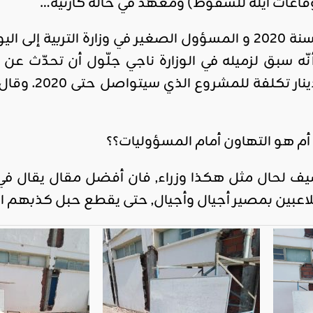
قاعات آيلة للسقوط) ومعهد في حالة كارثية…
العالم على مشارف سنة 2020 و المسؤول الصغير في وزارة ا
 أنّه سبق لزميله في الوزارة ناجي جلّول أن تحدّث عن
رصدت 400 ملي
أم هو التهاون أمام المسؤوليات؟؟
 لحال مثل هكذا وزراء, فان أفضل مقال يقال في 
اعبين بمصير أجيال وأجيال, حتى يقطع حبل كذبهم الب