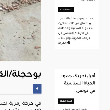
كلمة العدد
بعد سبعين سنة بالتمام
والكمال من "الاستقلال"،
تجد دولة المدنية والحداثة،
في الارتفاع القياسي في
درجات الحرارة، والزيادة ...
المزيد
« بوحجلة/ا
أفق تحريك جمود
الحياة السياسية
في تونس
كلمة العدد
في حركة رمزية احتج
يقف الطيف العلماني