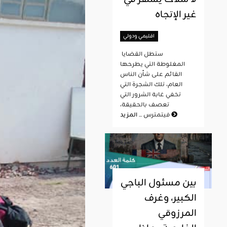
غير الإتجاه
اقليمي ودولي
ستطل القضايا
المغلوطة التي يطرحها
القائم على شأن الناس
العام، تلك الشجرة التي
تخفي غابة الشرور التي
تعصف بالحقيقة،
المزيد
فيتمترس ...
بين مسئول الباجي
الكبير، وغرف
المرزوقي