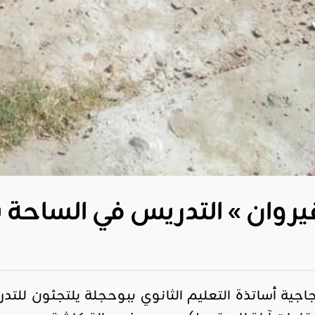
لقيروان » التدريس في الساح
اجية أساتذة التعليم الثانوي ببوحجلة يلتجئون للت