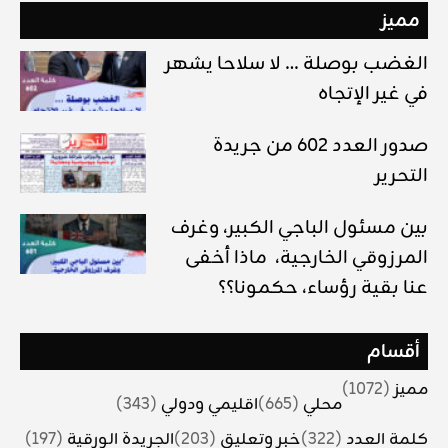
مميز
الغضب بوصلة … لا سلاحا يشهر
في غير الإتجاه
صدور العدد 602 من جريدة
التحرير
بين مسئول الباجي الكبير، وغرف
المرزوقي الخارجية، ماذا أخفى
عنا بقية رؤساء، حكمونا؟؟
أقسام
مميز
(1072)
محلي
(665)
اقليمي ودولي
(343)
كلمة العدد
(322)
خبر وتعليق
(203)
الجريدة الورقية
(197)