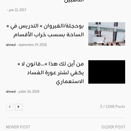
الناهبين
- juin 12, 2017
« بوحجلة/القيروان » التدريس في
الساحة بسسب خراب الأقسام
ahmed
- septembre 19, 2018
« من أين لك هذا »…قانون لا
يكفي لسَتر عورة الفساد
الاستعماري
ahmed
- juillet 26, 2018
3 / 1348 Posts
NEWER POST
OLDER POST