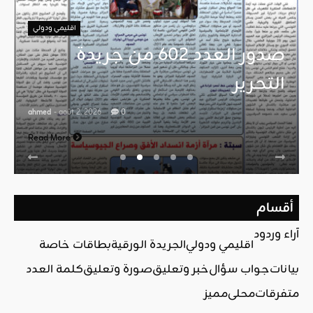
اقليمي ودولي
صدور العدد 602 من جريدة
التحرير
ahmed
- août 2, 2026
0
Read More
أقسام
آراء وردود
اقليمي ودولي
الجريدة الورقية
بطاقات خاصة
بيانات
جواب سؤال
خبر وتعليق
صورة وتعليق
كلمة العدد
متفرقات
محلي
مميز