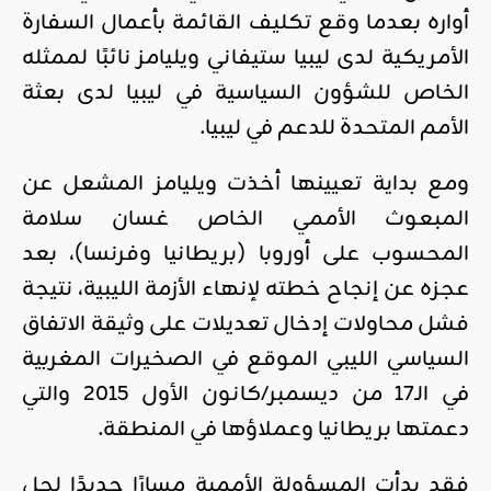
أواره بعدما وقع تكليف القائمة بأعمال السفارة
الأمريكية لدى ليبيا ستيفاني ويليامز نائبًا لممثله
الخاص للشؤون السياسية في ليبيا لدى بعثة
الأمم المتحدة للدعم في ليبيا.
ومع بداية تعيينها أخذت ويليامز المشعل عن
المبعوث الأممي الخاص غسان سلامة
المحسوب على أوروبا (بريطانيا وفرنسا)، بعد
عجزه عن إنجاح خطته لإنهاء الأزمة الليبية، نتيجة
فشل محاولات إدخال تعديلات على وثيقة الاتفاق
السياسي الليبي الموقع في الصخيرات المغربية
في الـ17 من ديسمبر/كانون الأول 2015 والتي
دعمتها بريطانيا وعملاؤها في المنطقة.
فقد بدأت المسؤولة الأممية مسارًا جديدًا لحل