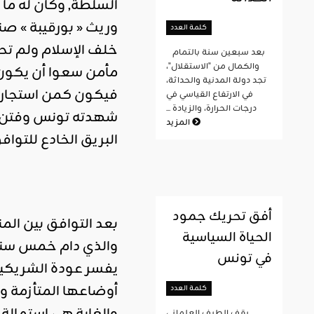
السلطة, وكان له ما 
وريث « بورقيبة » ص
كلمة العدد
خلف الإسلام ولم تح
بعد سبعين سنة بالتمام
والكمال من "الاستقلال"،
مأمن سعوا أن يكون م
تجد دولة المدنية والحداثة،
فيكون كمن استجارة 
في الارتفاع القياسي في
درجات الحرارة، والزيادة ...
شهدته تونس وفتن ب
المزيد
البريق الخادع للتواف
أفق تحريك جمود
بعد التوافق بين الم
الحياة السياسية
والذي دام خمس سنوات
في تونس
يفسر عودة الشريكين 
كلمة العدد
يقف الطيف العلماني