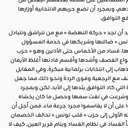
مّ المتهافتين على سلطة بعضهم البعض من
م، وبمجرد أن تضع حربهم الانتخابية أوزارها
ع التوافق.
د أن تجد « حركة النهضة » مع من تتراشق وتتبادل
 تونس » ضالتها وشريكها في خدمة المسؤول
ا. فساد من الأخماس حتى الأذنين وهو « حزب
واع القصف وأشدها وأقسم قادتها أغلظ الأيمان
هاب إلى انتخابات برلمانية مبكرة. وفي المقابل
لف مع الرجعية وقوى الردة ونحو ذلك مما جعل
تي كاد التوافق يئدها إلى الأبد. لكن وبمجرد
ها وشرعت في نفث سمها وحصل ما كان يخشاه
لى أن لا يقاسموا مجرد جرعة ماء. فمن أجل أن
 الأولى إلى حزب « قلب تونس » تحالف الخصمان
الفساد في نظام الفساد وينام قرير العين, كيف لا