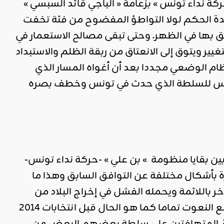
كة نداء تونس » بزعامة « الباجي قائد السبسي »
دة الحكم لولا التواطؤ المفضوح من فئة تخفت
ق بها في الظهر. وحتى تبقى مصالح الاستعمار في
 ويتوق إلى الانعتاق من ربقة الظلم والاستبداد
م الوضعي مجددا بعد أن أغواه المسار الذي
 سلس للسلطة الذي حدث في تونس وخطف بصره
ين بقايا منظومة » بن علي » -حركة نداء تونس-
ة بأشكال مختلفة عن التوافق السابق وهذا ما
 باللائمة ويحمله الفشل في إخراج البلاد من
أوضاعها المتأزمة والكارثية. وطفق كل حزب يتبرأ من شريكه ويصفه بأبشع النعوت تماما كما هو الحال قبل انتخابات 2014