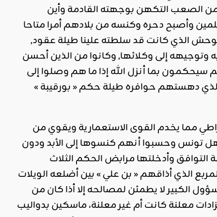
ت من الصعب التكهن بوجهته القادمة وأين
ين وأصبح دحره وكنسه من بلادهم أمرا متاحا
حش الذي كانت قد سلطته علينا طيلة عقود,
 وتوجيهه إلى وكلائها, وكانوا من الذين أحسن
 سيحكمون بما أنزل الله إذا ما هم وصلوا إلى
الذي دهستهم حوافره طيلة حكم « بورقيبة »
راطي مما يخدم القوى الاستعمارية ويقوي من
ا أهل تونس وحسبوا أنهم كنسوها إلى الأبد ودون
ة التوافق وأدخلتها مرابض الحكم الثلاث
لمربع الذي أذاقهم « بن علي » بين أضلعه الويلات
ل الكبير لا يطمئن لمصالحه إلا أذا كان من
زادات معلنة كانت أم غير معلنة، ماسكين بدواليب