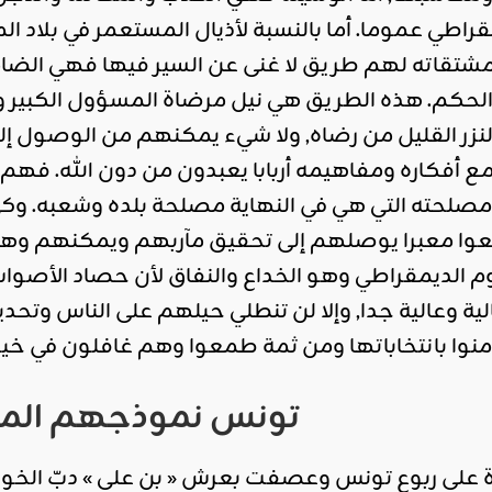
قراطي عموما. أما بالنسبة لأذيال المستعمر في بلاد 
تقاته لهم طريق لا غنى عن السير فيها فهي الضامن ا
الحكم. هذه الطريق هي نيل مرضاة المسؤول الكبير 
لنزر القليل من رضاه, ولا شيء يمكنهم من الوصول إلى ه
ع أفكاره ومفاهيمه أربابا يعبدون من دون الله. فهم لا 
لحته التي هي في النهاية مصلحة بلده وشعبه. وكي
عوا معبرا يوصلهم إلى تحقيق مآربهم ويمكنهم وهم
 الديمقراطي وهو الخداع والنفاق لأن حصاد الأصوات 
ية وعالية جدا, وإلا لن تنطلي حيلهم على الناس وتحد
نوا بانتخاباتها ومن ثمة طمعوا وهم غافلون في خيرا
تونس نموذجهم الم
ة على ربوع تونس وعصفت بعرش « بن علي » دبّ الخ