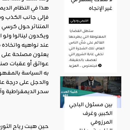
هذا في النظام الديم
غير الإتجاه
فإلى جانب الكذب ومش
اقليمي ودولي
المتناثر حول كرسي 
ستطل القضايا
ويكدون لينالوا ولو ا
المغلوطة التي يطرحها
القائم على شأن الناس
عند نواهيه واتخاذه م
العام، تلك الشجرة التي
يعلون مصلحة على مص
تخفي غابة الشرور التي
تعصف بالحقيقة،
عوائق أو عقبات صن
المزيد
فيتمترس ...
به السياسة بالمفهوم
والدجل على درجة عال
سحر الديمقراطية وآم
بين مسئول الباجي
الكبير، وغرف
المرزوقي
حين هبت رياح الثور