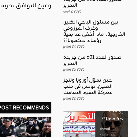
وعين التوافق تحرسه 
التحرير
août 2, 2026
بين مسئول الباجي الكبير،
وغرف المرزوقي
كلمة العدد
الخارجية، ماذا أخفى عنا بقية
اقليمي ودولي
بين
رؤساء، حكمونا؟؟
حين تموّل
مسئول
juillet 27, 2026
أوروبا
الباجي
صدور العدد 601 من جريدة
وتنجز
الكبير،
اقليمي ودولي
التحرير
الصين:
الغضب
juillet 26, 2026
وغرف
تونس في
بوصلة …
المرزوقي
حين تموّل أوروبا وتنجز
قلب
لا سلاحا
الصين: تونس في قلب
الخارجية،
معركة
معركة النفوذ الصامت
يشهر في
ماذا أخفى
النفوذ
juillet 23, 2026
غير الإتجاه
عنا بقية
 POST RECOMMENDS
الصامت
رؤساء،
ahmed
حكمونا؟؟
ahmed
- août 3, 2026
- juillet 23,
0
2026
ahmed
ستطل القضاي
0
- juillet 27,