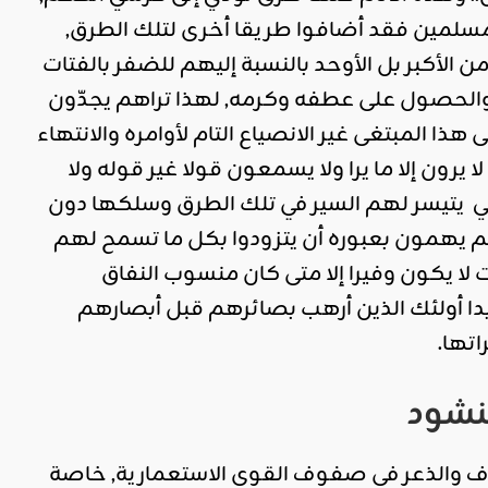
المسلمين فقد أضافوا طريقا أخرى لتلك الطرق,
لأكبر بل الأوحد بالنسبة إليهم للضفر بالفتات
والحصول على عطفه وكرمه, لهذا تراهم يجدّون
ذا المبتغى غير الانصياع التام لأوامره والانتهاء
يرون إلا ما يرا ولا يسمعون قولا غير قوله ولا
 يتيسر لهم السير في تلك الطرق وسلكها دون
 يهمون بعبوره أن يتزودوا بكل ما تسمح لهم
لا يكون وفيرا إلا متى كان منسوب النفاق
يدا أولئك الذين أرهب بصائرهم قبل أبصارهم
تها.
نشود
وف والذعر في صفوف القوى الاستعمارية, خاصة