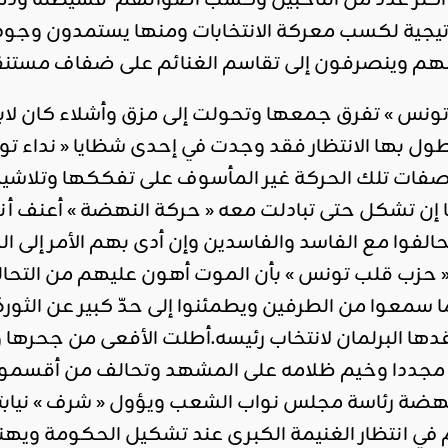
ة أكثر عدد من الناخبين وكسب أصواتهم فشيطنة وذ
تيجية لكسب معركة الانتخابات ومنها يستمدون وجوده
بينهم وينصرفون إلى تقاسم الغنائم على ضفاف مستنق
 تونس » تفرق جمعها وتحولت إلى مزق وأشلاء كان لاب
طول بها الانتظار فقد وجدت في إحدى شظايا « نداء
صفات تلك الحركة غير المأسوف على تفككها وتلاشيه
 إن تشكل حتى تبادلت معه « حركة النهضة » أعنف أن
الفوا مع الفاسد والفاسدين وإن أدى بهم الأمر إلى الذ
« حزب قلب تونس » بأن الموت أهون عليهم من التحا
سمعوا من الطرفين ويطمئنوا إلى حدّ كبير عن الثورة ال
دها البرلمان لانتخاب رئيسه.أطلت الأفعى من جحر
ق مجددا وخيم ظلامه على المشهد وتحالف من أقسموا ع
هضة رئاسة مجلس نواب الشعب ويؤول « شرف » نيابته
 في انتظار الغنيمة الكبرى عند تشكيل الحكومة ويهنأ 