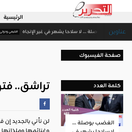
الرئيسية
عناوين
الغضب بوصلة … لا سلاحا يشهر في غير الإتجاه
ليمي ودولي
ا
صفحة الفيسبوك
تراشق.. فت
كلمة العدد
لن نأتي بالجديد إن 
الغضب بوصلة …
وغنائمها وملذاتها و
لا سلاحا يشهر في