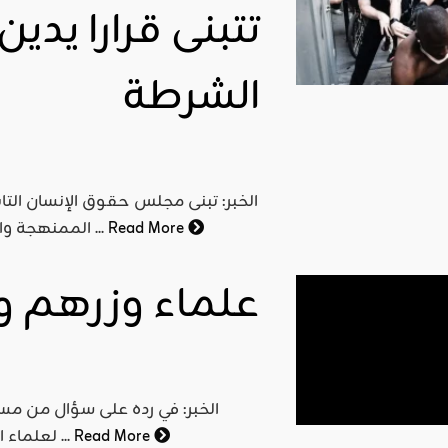
تتبنى قرارا يد
اقليمي ودولي
الشرطة
صدور
العدد 601
من جريدة
التحرير
ahmed
الخبر: تبنى مجلس حقوق الإنسان التاب
- juillet 26,
Read More
الممنهجة والعنف الأمني، عقب نقاش تاريخي وبعد إزالة إشارة خاصة إلى ...
2026
0
Read More
علماء وزرهم وزر 
الخبر: في رده على سؤال من مسل
Read More
لعلماء المسلمين" علي القره داغي لهم الحصول على قروض ربوية ...