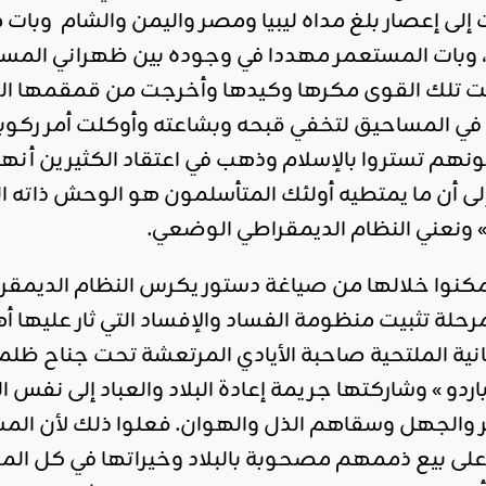
 إلى إعصار بلغ مداه ليبيا ومصر واليمن والشام وبا
وبات المستعمر مهددا في وجوده بين ظهراني المسلم
ت تلك القوى مكرها وكيدها وأخرجت من قمقمها الو
 في المساحيق لتخفي قبحه وبشاعته وأوكلت أمر ركوبه
هم تستروا بالإسلام وذهب في اعتقاد الكثيرين أنهم
إلى أن ما يمتطيه أولئك المتأسلمون هو الوحش ذاته 
» ونعني النظام الديمقراطي الوضعي.
 تمكنوا خلالها من صياغة دستور يكرس النظام الديمق
 مرحلة تثبيت منظومة الفساد والإفساد التي ثار عليه
انية الملتحية صاحبة الأيادي المرتعشة تحت جناح ظلم
دو » وشاركتها جريمة إعادة البلاد والعباد إلى نفس ا
والجهل وسقاهم الذل والهوان. فعلوا ذلك لأن المسؤو
ا على بيع ذممهم مصحوبة بالبلاد وخيراتها في كل الم