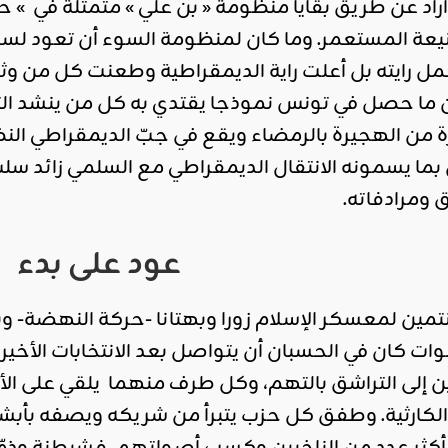
أراد عن طريق بقايا منظومة « بن علي » متمثلة في » حر
نيعة المستعمر. وما كان لمنظومة السوء أن تعود لس
مل رايته بل أعلت راية الديمقراطية وطعنت كل من وث
ا حصل في تونس نموذجا يقتدي به كل من ينشد التغيير
من الهجيرة بالرمضاء ويقع في جبّ الديمقراطي النظا
ما يسمونه الانتقال الديمقراطي مع السلمي زائد
ق ومرادفاته.
عود على بدء
نتمين لمعسكر الإسلام زورا وبهتانا -حركة النهضة- وب
 كان في الحسبان أن يتواصل بعد الانتخابات الأخير
إلى التراشق بالتهم، وكل طرف منهما يلقي على الأخر