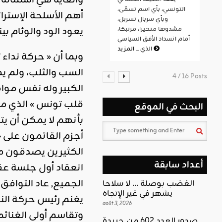
والغاية هي استمال
التونسي، بأي اسم تسمّى،
أهم الأسلحة الإسترا
وبأي سربال تسربل،
يعود الود والوئام 
مشدوها متحيرا، مرتبكا،
أمام انسداد الأفق السياسي
المزيد
الذي ...
وبما أن « حركة نداء
السب والثلب، ولم ي
4 / 16 Posts
الكبير وله نفس موا
قلب تونس » الذي ما
البحث في الموقع
بأنهم لا يمكن أن يتح
أجزم القائمون على 
الكثيرين يصدقون ما 
أعداد سابقة
انعقاد أول جلسة عق
الجميع, عاد التواف
الغضب بوصلة … لا سلاحا
يشهر في غير الإتجاه
يغنم رئيس حركة الن
août 3, 2026
وتقاسم أولى الغنائم
صدور العدد 602 من جريدة