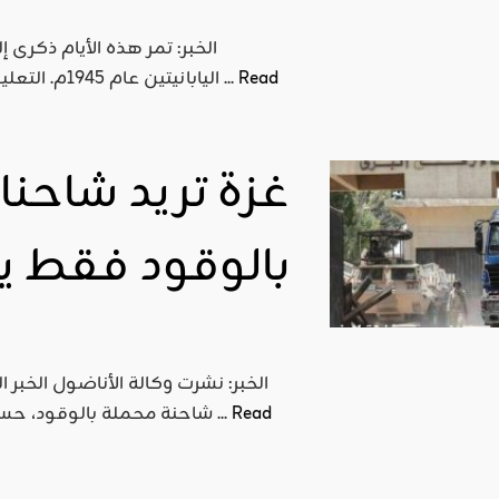
الخبر: تمر هذه الأيام ذكرى 
اقليمي ودولي
Read
اليابانيتين عام 1945م. التعليق: لطالما اتهم الغرب الإسلام بـ(الإرهاب) وسفك الدماء... إلا ...
صدور
العدد 601
من جريدة
غزة تريد شاحنا
التحرير
ahmed
- juillet 26,
بالوقود فقط ي
2026
0
Read More
Read
شاحنة محملة بالوقود، حسب هيئة "المعابر والحدود"، التابعة لوزارة الداخلية بغزة والتي ...