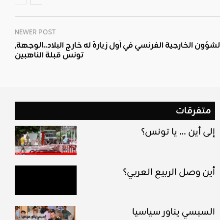
NEWER POST
الشؤون الخارجية الفرنسي في أول زيارة له خارج البلاد..الوجهة,
تونس قبلة الناهبين
متفرقات
إلى أين … يا تونس؟
أين وصل الربيع العربي؟
السبسي يناور سياسيا