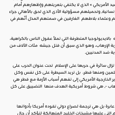
 الأمريكي » الذي لا يكتفي بتعريتهم وإظهارهم أمام
نسانية, وتحميلهم مسؤولية الأذى الذي لحق بالأهالي جراء
اهم وعلماء بلاطهم الغارقين في صمتهم المذل أنّهم في
ايديولوجيا المتطرفة التي تملأ عقول الناس بالكراهية،
ربة الإرهاب، وهو الذي سبق أن قتل جيشه مئات الآلاف من
ة ضد المدنيين.
ا تزال سائرة في حربها على الإسلام تحت عنوان الحرب على
سلمين ومنها قطر، بل تريد السيطرة على كل نفس وكل
ر الخارجية الأمريكي إلى تفهم أسباب الأزمة مع قطر هي
إرهاب -, هي شروط أمريكية الهدف منها التضييق على كل
عابرة بل هي ترجمة لصراع دولي تقوده أمريكا بأدواتها
التي عليها مشيخات الخليج المتهالكة لتؤكد أن حال