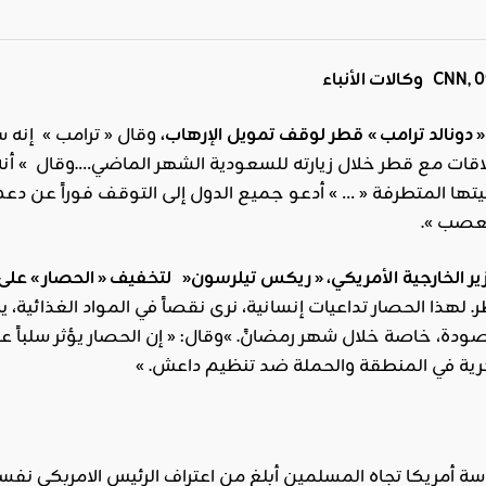
CNN
وكالات الأنباء
دونالد
ترامب »
قطر
لوقف
تمويل
الإرهاب،
وقال « ترامب » إنه 
لاقات مع قطر خلال زيارته للسعودية الشهر الماضي….وقال » أن
يتها المتطرفة « … » أدعو جميع الدول إلى التوقف فوراً عن 
تعصب ».
ير
الخارجية
الأمريكي،
«
ريكس
تيلرسون
«
لتخفيف
«
الحصار
»
على
 لهذا الحصار تداعيات إنسانية، نرى نقصاً في المواد الغذائية
دة، خاصة خلال شهر رمضانً. »وقال: « إن الحصار يؤثر سلباً على
كرية في المنطقة والحملة ضد تنظيم داعش. »
يكا تجاه المسلمين أبلغ من اعتراف الرئيس الامربكي نفسه بأن