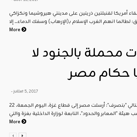
إلقاء أمريكا لقنبلتين ذريتين على مدينتي هيروشيما ونكزاكي
More
ت محملة بالجنود لا
ا حكام مصر
- juillet 5, 2017
الخبر: نشرت وكالة الأناضول الخبر التالي "بتصرف": أرسلت مصر إلى قطاع غزة، اليوم الجمعة، 22
More