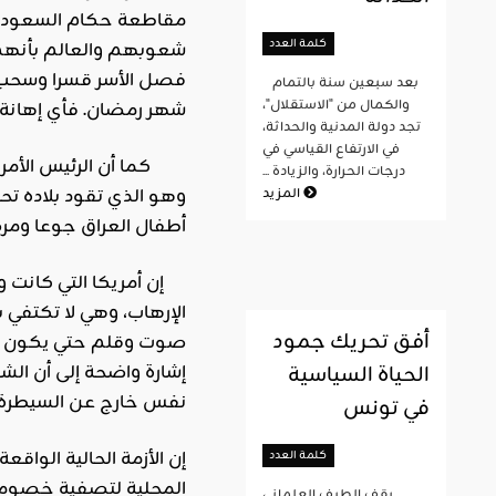
مقاطعة حكام السعودية 
كلمة العدد
شعوبهم والعالم بأنهم م
فصل الأسر قسرا وسحب ا
بعد سبعين سنة بالتمام
والكمال من "الاستقلال"،
شهر رمضان. فأي إهانة
تجد دولة المدنية والحداثة،
في الارتفاع القياسي في
كما أن الرئيس الأمريكي
درجات الحرارة، والزيادة ...
وهو الذي تقود بلاده تح
المزيد
أطفال العراق جوعا ومرض
إن أمريكا التي كانت ورا
الإرهاب، وهي لا تكتفي
أفق تحريك جمود
صوت وقلم حتي يكون مروج
إشارة واضحة إلى أن ال
الحياة السياسية
نفس خارج عن السيطرة.
في تونس
إن الأزمة الحالية الواق
كلمة العدد
المحلية لتصفية خصومها 
يقف الطيف العلماني