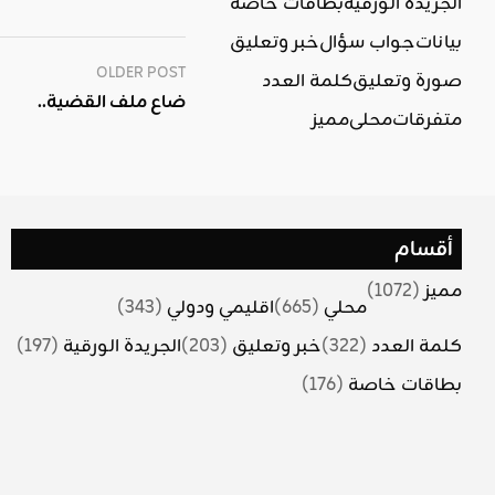
الجريدة الورقية
بطاقات خاصة
بيانات
جواب سؤال
خبر وتعليق
OLDER POST
صورة وتعليق
كلمة العدد
..ضاع ملف القضية
متفرقات
محلي
مميز
أقسام
مميز
(1072)
محلي
(665)
اقليمي ودولي
(343)
كلمة العدد
(322)
خبر وتعليق
(203)
الجريدة الورقية
(197)
بطاقات خاصة
(176)