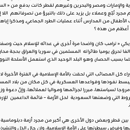
والإمارات ومصر والبحرين وغيرهم لقطر كانت بدفع من « السيد
جرد تُبّع وعملاء بل يزيد على ذلك بالتبرؤ من تصرفاتهم اللا إ
لأطفال من المدارس أثناء عمليات الطرد الجماعي, ومذكرا إي
 أعظم من هذه ؟
 « ترامب كان واضحا مرة أخرى في عدائه للإسلام حيث وصفه بال
الفا تحرق يوميا طائراته المسلمين في سوريا والعراق بحجة محا
ا بسبب الحصار، وهو البلد الوحيد الذي استعمل الأسلحة النووي
ء كل المصائب التي لحقت بالأمة الإسلامية في الفترة الأخيرة ل
 ببسط نفوذها وقواعدها العسكرية في كل مكان من بلاد الم
ا لسياستها، مبررا لجرائمها ومواليا لعملائها، وإنّ دعوة وزي
شروط التي وضعتها السعودية لحل الأزمة – قائمة الداعمين لل
عة بين قطر وبعض دول الأخرى هي أكبر من مجرد أزمة دبلوماسية 
وفرض سيطرتها على الأمة الإسلامية، وإن حال الذل والتشرذم 