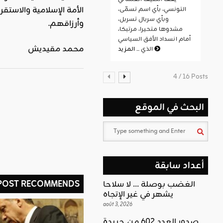
الأمة الإسلامية والاست
التونسي، بأي اسم تسمّى،
وبأي سربال تسربل،
وأرزاقهم.
مشدوها متحيرا، مرتبكا،
أمام انسداد الأفق السياسي
محمد مقيديش
المزيد
الذي ...
4 / 16 Posts
البحث في الموقع
أعداد سابقة
 POST RECOMMENDS
الغضب بوصلة … لا سلاحا
يشهر في غير الإتجاه
août 3, 2026
صدور العدد 602 من جريدة