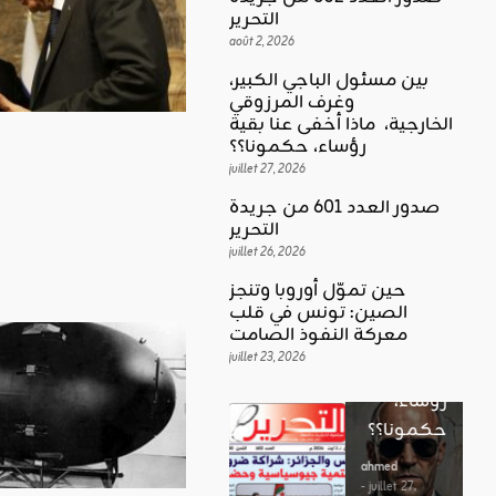
التحرير
août 2, 2026
بين مسئول الباجي الكبير،
وغرف المرزوقي
كلمة العدد
الخارجية، ماذا أخفى عنا بقية
اقليمي ودولي
بين
رؤساء، حكمونا؟؟
حين تموّل
مسئول
juillet 27, 2026
أوروبا
الباجي
صدور العدد 601 من جريدة
وتنجز
الكبير،
اقليمي ودولي
التحرير
الصين:
الغضب
juillet 26, 2026
وغرف
تونس في
بوصلة …
المرزوقي
حين تموّل أوروبا وتنجز
قلب
لا سلاحا
الصين: تونس في قلب
الخارجية،
معركة
معركة النفوذ الصامت
يشهر في
ماذا أخفى
النفوذ
juillet 23, 2026
غير الإتجاه
عنا بقية
الصامت
رؤساء،
ahmed
حكمونا؟؟
ahmed
- août 3, 2026
- juillet 23,
0
2026
ahmed
ستطل القضاي
0
- juillet 27,