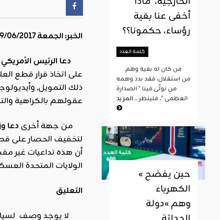
الخارجية، ماذا
أخفى عنا بقية
رؤساء، حكمونا؟؟
الخبر: الجمعة 09/06/2017 ,
كلمة العدد
دعا
الرئيس
الأمريكي
«
من كان له بقية وهم
على اتخاذ قرار قطع الع
من استقلال، فقد بدد وهمه
ذلك التمويل, وأيديولوج
من تولّى فينا " الصدارة
العظمى "، فلينظر ...
المزيد
عقولهم بالكراهية وال
من جهة أخرى
دعا
وز
لتخفيف الحصار على قطر.
أن هذه تداعيات غير مقصو
الولايات المتحدة العس
« حين يفضح
الكهرباء
التعليق
وهم »دولة
لا يوجد وصف لسياسة أمر
الحداثة