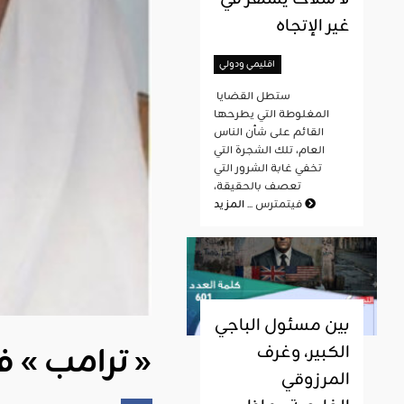
غير الإتجاه
اقليمي ودولي
ستطل القضايا
المغلوطة التي يطرحها
القائم على شأن الناس
العام، تلك الشجرة التي
تخفي غابة الشرور التي
تعصف بالحقيقة،
المزيد
فيتمترس ...
بين مسئول الباجي
« ترامب » في حديثه عن أزمة » قطر » « رمتني بدائها وانسلت »
الكبير، وغرف
المرزوقي