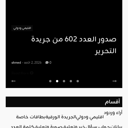
اقليمي ودولي
صدور العدد 602 من جريدة
التحرير
ahmed
- août 2, 2026
0
Read More
أقسام
آراء وردود
اقليمي ودولي
الجريدة الورقية
بطاقات خاصة
بيانات
جواب سؤال
خبر وتعليق
صورة وتعليق
كلمة العدد