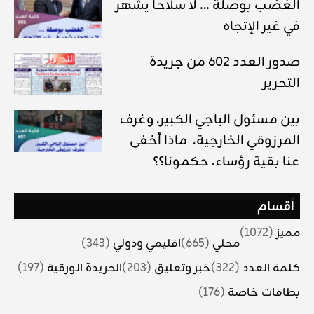
الغضب بوصلة … لا سلاحا يشهر
في غير الإتجاه
صدور العدد 602 من جريدة
التحرير
بين مسئول الباجي الكبير، وغرف
المرزوقي الخارجية، ماذا أخفى
عنا بقية رؤساء، حكمونا؟؟
أقسام
مميز
(1072)
محلي
(665)
اقليمي ودولي
(343)
كلمة العدد
(322)
خبر وتعليق
(203)
الجريدة الورقية
(197)
بطاقات خاصة
(176)