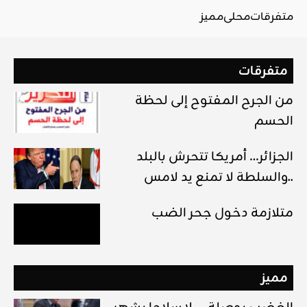
متفرقات
محلي
مميز
متفرقات
من الجرح المفتوح إلى لحظة
الحسم
الجزائر… أمريكا تتحرش بالبلد
والسلطة لا تمنع يد لامس..
متلازمة دخول جحر الضب
مميز