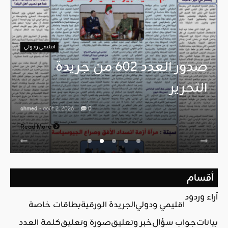
اقليمي ودولي
صدور العدد 602 من جريدة
التحرير
ahmed
- août 2, 2026
0
Read More
أقسام
آراء وردود
اقليمي ودولي
الجريدة الورقية
بطاقات خاصة
بيانات
جواب سؤال
خبر وتعليق
صورة وتعليق
كلمة العدد