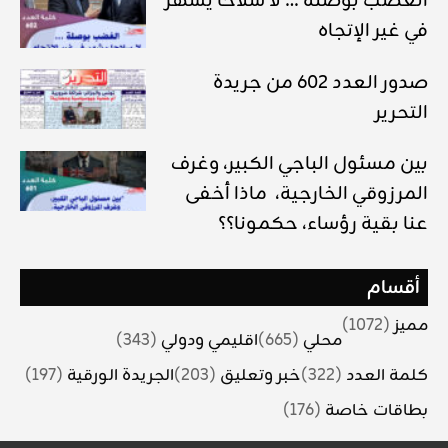
الغضب بوصلة … لا سلاحا يشهر
في غير الإتجاه
صدور العدد 602 من جريدة
التحرير
بين مسئول الباجي الكبير، وغرف
المرزوقي الخارجية، ماذا أخفى
عنا بقية رؤساء، حكمونا؟؟
أقسام
مميز
(1072)
محلي
(665)
اقليمي ودولي
(343)
كلمة العدد
(322)
خبر وتعليق
(203)
الجريدة الورقية
(197)
بطاقات خاصة
(176)