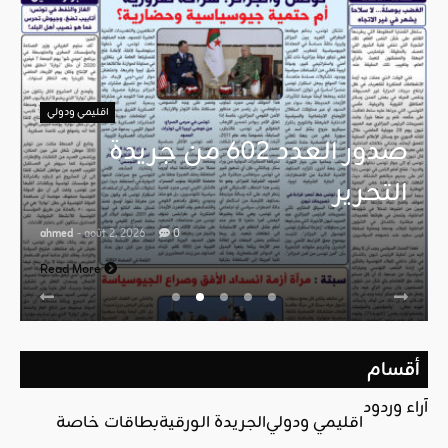
اقليمي ودولي
صدور العدد 602 من جريدة
التحرير
ahmed
- août 2, 2026
0
Read More
أقسام
آراء وردود
اقليمي ودولي
الجريدة الورقية
بطاقات خاصة