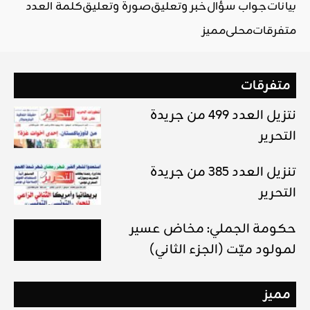
بيانات
جواب سؤال
خبر وتعليق
صورة وتعليق
كلمة العدد
متفرقات
محلي
مميز
متفرقات
نتزيل العدد 499 من جريدة
التحرير
تنزيل العدد 385 من جريدة
التحرير
حكومة الجملي: مخاض عسير
لمولود ميّت (الجزء الثاني)
مميز