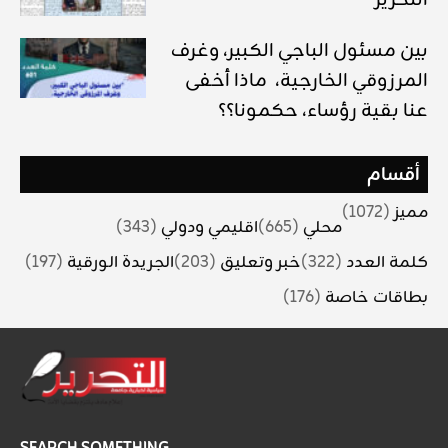
بين مسئول الباجي الكبير، وغرف
المرزوقي الخارجية، ماذا أخفى
عنا بقية رؤساء، حكمونا؟؟
أقسام
مميز
(1072)
محلي
(665)
اقليمي ودولي
(343)
كلمة العدد
(322)
خبر وتعليق
(203)
الجريدة الورقية
(197)
بطاقات خاصة
(176)