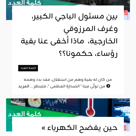
بين مسئول الباجي الكبير،
وغرف المرزوقي
الخارجية، ماذا أخفى عنا بقية
رؤساء، حكمونا؟؟
كلمة العدد
من كان له بقية وهم من استقلال، فقد بدد وهمه
المزيد
من تولّى فينا " الصدارة العظمى "، فلينظر ...
« حين يفضح الكهرباء