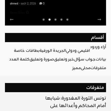
ahmed
- août 2, 2026
0
Read More
أقسام
آراء وردود
اقليمي ودولي
الجريدة الورقية
بطاقات خاصة
بيانات
جواب سؤال
خبر وتعليق
صورة وتعليق
كلمة العدد
متفرقات
محلي
مميز
متفرقات
تونس الثورة المغدورة: شبابها
أمام المحاكم وأعدائها على