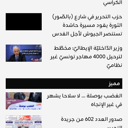
الكراسي
(بالصّور) حزب التحرير في شارع
الثورة يقود مسيرة حاشدة
تستنصر الجيوش لأجل القدس
وزير الدّاخليّة الإيطاليّ: مخطّط
لترحيل 4000 مهاجر تونسيّ غير
نظاميّ
مميز
الغضب بوصلة … لا سلاحا يشهر
في غير الإتجاه
صدور العدد 602 من جريدة
التحرير