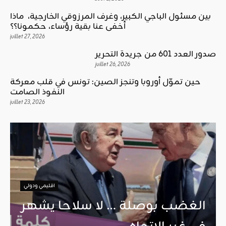
بين مسئول الباجي الكبير، وغرف المرزوقي الخارجية، ماذا
أخفى عنا بقية رؤساء، حكمونا؟؟
juillet 27, 2026
صدور العدد 601 من جريدة التحرير
juillet 26, 2026
حين تموّل أوروبا وتنجز الصين: تونس في قلب معركة
النفوذ الصامت
juillet 23, 2026
اقليمي ودولي
الغضب بوصلة … لا سلاحا يشهر