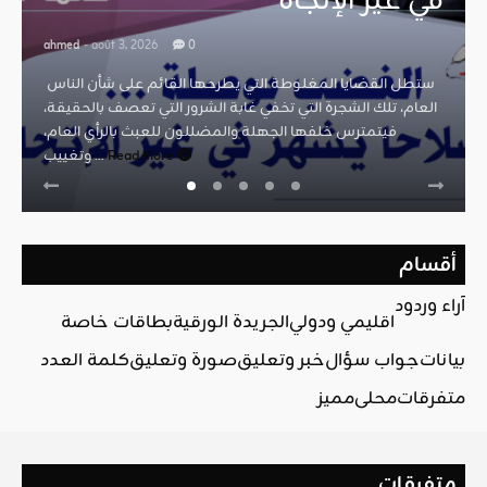
في غير الإتجاه
ahmed
- août 3, 2026
0
ستطل القضايا المغلوطة التي يطرحها القائم على شأن الناس
العام، تلك الشجرة التي تخفي غابة الشرور التي تعصف بالحقيقة،
فيتمترس خلفها الجهلة والمضللون للعبث بالرأي العام،
Read More
وتغييب ...
أقسام
آراء وردود
اقليمي ودولي
الجريدة الورقية
بطاقات خاصة
بيانات
جواب سؤال
خبر وتعليق
صورة وتعليق
كلمة العدد
متفرقات
محلي
مميز
متفرقات