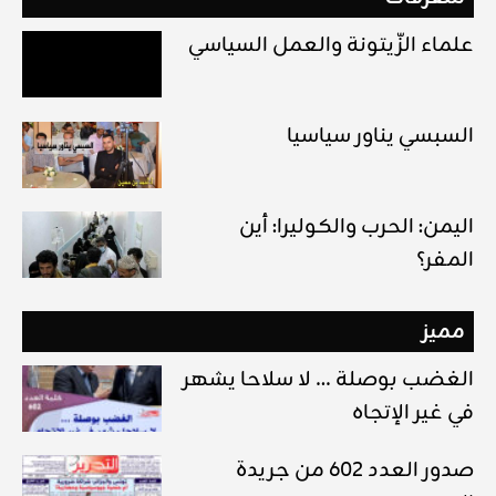
علماء الزّيتونة والعمل السياسي
السبسي يناور سياسيا
اليمن: الحرب والكوليرا: أين
المفر؟
مميز
الغضب بوصلة … لا سلاحا يشهر
في غير الإتجاه
صدور العدد 602 من جريدة