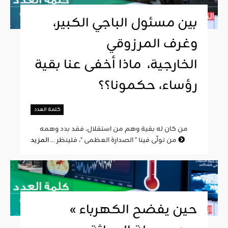
بين مسئول الباجي الكبير،
وغرف المرزوقي
الخارجية، ماذا أخفى عنا بقية
رؤساء، حكمونا؟؟
كلمة العدد
من كان له بقية وهم من استقلال، فقد بدد وهمه
المزيد
من تولّى فينا " الصدارة العظمى "، فلينظر ...
« حين يفضح الكهرباء