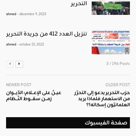
التحرير
ahmed
- décembre 9, 2023
تنزيل العدد 412 من جريدة التحرير
ahmed
- octobre 15, 2022
3 / 196 Posts
NEWER POST
OLDER POST
حزب التحرير يدعو إلى التحرّر
عيــنٌ على الإعـــلام: الدّيـــوان
من الاستعمار فلماذا يريد
زمـــن سقـــوط النّـــظام
العلمانيّون إسكاته؟؟
صفحة الفيسبوك