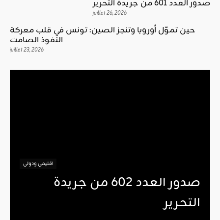
صدور العدد 601 من جريدة التحرير
juillet 26, 2026
حين تموّل أوروبا وتنجز الصين: تونس في قلب معركة
النفوذ الصامت
juillet 23, 2026
اقليمي ودولي
صدور العدد 602 من جريدة
التحرير