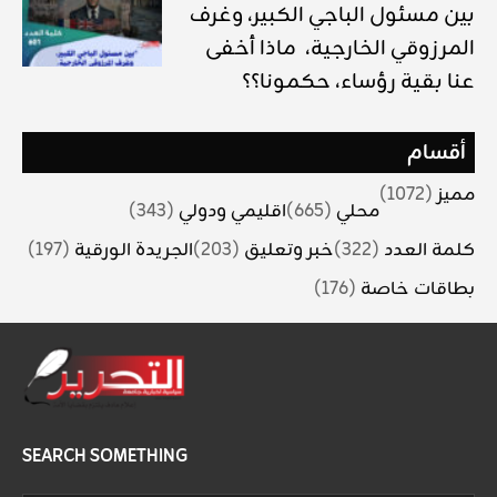
بين مسئول الباجي الكبير، وغرف
المرزوقي الخارجية، ماذا أخفى
عنا بقية رؤساء، حكمونا؟؟
أقسام
مميز
(1072)
محلي
(665)
اقليمي ودولي
(343)
كلمة العدد
(322)
خبر وتعليق
(203)
الجريدة الورقية
(197)
بطاقات خاصة
(176)
SEARCH SOMETHING