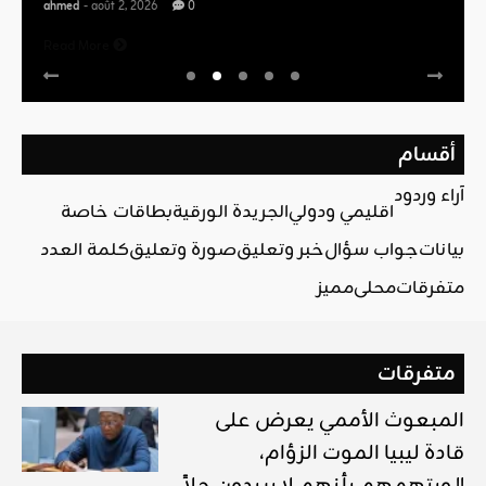
ahmed
- août 2, 2026
0
Read More
أقسام
آراء وردود
اقليمي ودولي
الجريدة الورقية
بطاقات خاصة
بيانات
جواب سؤال
خبر وتعليق
صورة وتعليق
كلمة العدد
متفرقات
محلي
مميز
متفرقات
المبعوث الأممي يعرض على
قادة ليبيا الموت الزؤام،
ويتهمهم بأنهم لا يريدون حلاً !!