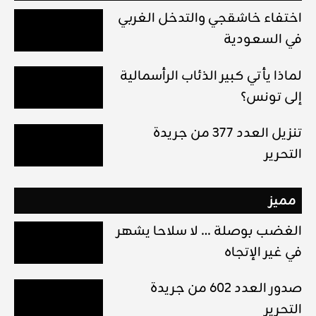
اختفاء خاشقجي والتدخل الغربي
في السعودية
لماذا يأتي كبير الذئاب الرأسمالية
إلى تونس؟
تنزيل العدد 377 من جريدة
التحرير
مميز
الغضب بوصلة … لا سلاحا يشهر
في غير الإتجاه
صدور العدد 602 من جريدة
التحرير