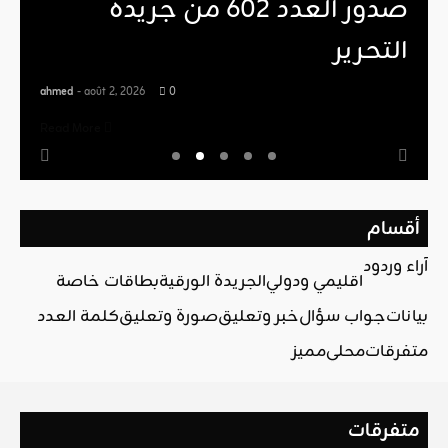
صدور العدد 602 من جريدة
التحرير
ahmed
- août 2, 2026
0
Read More
أقسام
آراء وردود
اقليمي ودولي
الجريدة الورقية
بطاقات خاصة
بيانات
جواب سؤال
خبر وتعليق
صورة وتعليق
كلمة العدد
متفرقات
محلي
مميز
متفرقات