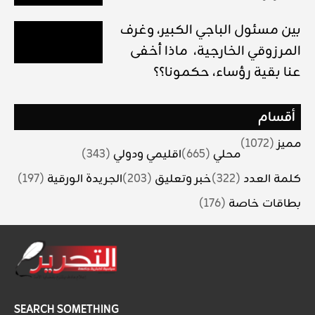
بين مسئول الباجي الكبير، وغرف
المرزوقي الخارجية، ماذا أخفى
عنا بقية رؤساء، حكمونا؟؟
أقسام
مميز
(1072)
محلي
(665)
اقليمي ودولي
(343)
كلمة العدد
(322)
خبر وتعليق
(203)
الجريدة الورقية
(197)
بطاقات خاصة
(176)
SEARCH SOMETHING