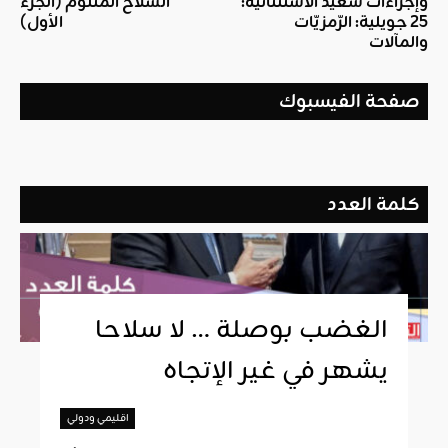
وإجراءات سعيّد الاستثنائيّة:
السلاح المثلوم (الجزء
25 جويلية: الرّمزيّات
الأول)
والمآلات
صفحة الفيسبوك
كلمة العدد
الغضب بوصلة … لا سلاحا
يشهر في غير الإتجاه
اقليمي ودولي