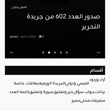
اقليمي ودولي
صدور العدد 602 من جريدة
التحرير
ahmed
- août 2, 2026
0
Read More
أقسام
آراء وردود
اقليمي ودولي
الجريدة الورقية
بطاقات خاصة
بيانات
جواب سؤال
خبر وتعليق
صورة وتعليق
كلمة العدد
متفرقات
محلي
مميز