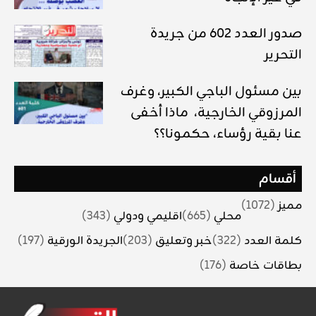
صدور العدد 602 من جريدة
التحرير
بين مسئول الباجي الكبير، وغرف
المرزوقي الخارجية، ماذا أخفى
عنا بقية رؤساء، حكمونا؟؟
أقسام
مميز
(1072)
محلي
(665)
اقليمي ودولي
(343)
كلمة العدد
(322)
خبر وتعليق
(203)
الجريدة الورقية
(197)
بطاقات خاصة
(176)