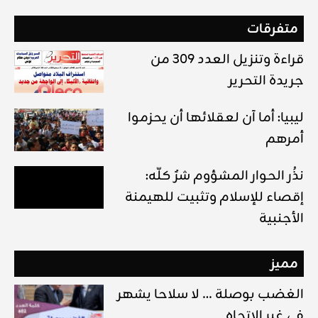
متفرقات
قراءة وتنزيل العدد 309 من
جريدة التحرير
ليبيا: أما آن لعقلائها أن يحزموا
أمرهم
نذُر الحوار المشؤوم شرٌ كلّه:
إقصاء للإسلام وتثبيت للهيمنة
الأجنبية
مميز
الغضب بوصلة … لا سلاحا يشهر
في غير الإتجاه