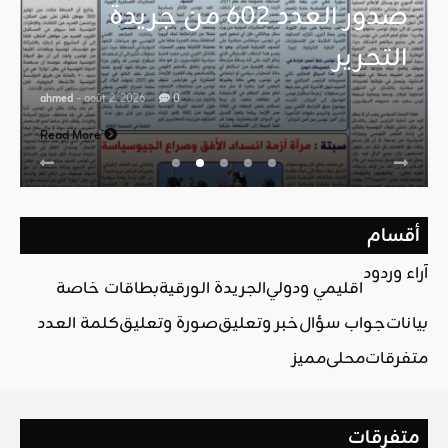
صدور العدد 602 من جريدة
التحرير
ahmed
- août 2, 2026
0
Read More
أقسام
آراء وردود
اقليمي ودولي
الجريدة الورقية
بطاقات خاصة
بيانات
جواب سؤال
خبر وتعليق
صورة وتعليق
كلمة العدد
متفرقات
محلي
مميز
متفرقات