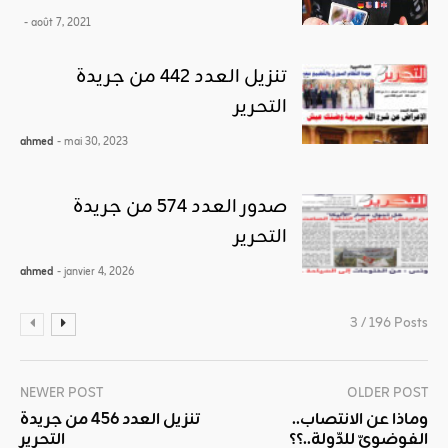
- août 7, 2021
تنزيل العدد 442 من جريدة
التحرير
ahmed
- mai 30, 2023
صدور العدد 574 من جريدة
التحرير
ahmed
- janvier 4, 2026
3 / 196 Posts
NEWER POST
OLDER POST
..وماذا عن الانتصاب
تنزيل العدد 456 من جريدة
الفوضويّ للدّولة..؟؟
التحرير