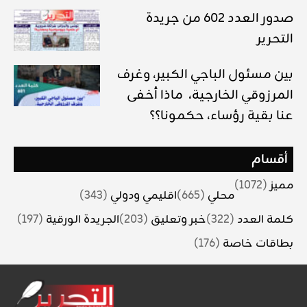
صدور العدد 602 من جريدة
التحرير
بين مسئول الباجي الكبير، وغرف
المرزوقي الخارجية، ماذا أخفى
عنا بقية رؤساء، حكمونا؟؟
أقسام
مميز
(1072)
محلي
(665)
اقليمي ودولي
(343)
كلمة العدد
(322)
خبر وتعليق
(203)
الجريدة الورقية
(197)
بطاقات خاصة
(176)