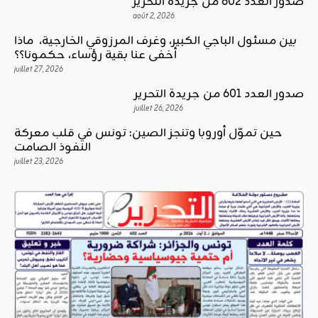
صدور العدد 602 من جريدة التحرير
août 2, 2026
بين مسئول الباجي الكبير، وغرف المرزوقي الخارجية، ماذا
أخفى عنا بقية رؤساء، حكمونا؟؟
juillet 27, 2026
صدور العدد 601 من جريدة التحرير
juillet 26, 2026
حين تموّل أوروبا وتنجز الصين: تونس في قلب معركة
النفوذ الصامت
juillet 23, 2026