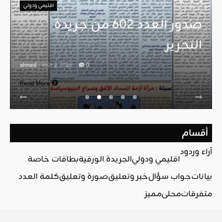
اقليمي ودولي
صدور العدد 602 من جريدة
التحرير
ahmed
- août 2, 2026
0
Read More
أقسام
آراء وردود
اقليمي ودولي
الجريدة الورقية
بطاقات خاصة
بيانات
جواب سؤال
خبر وتعليق
صورة وتعليق
كلمة العدد
متفرقات
محلي
مميز