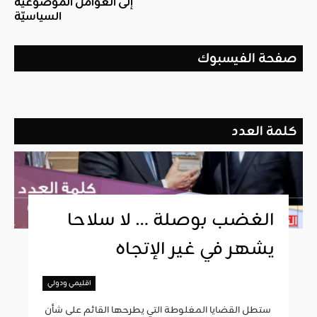
إلى العوامل الموضوعيّة
السياسيّة
صفحة الفيسبوك
كلمة العدد
الغضب بوصلة … لا سلاحا
يشهر في غير الإتجاه
اقليمي ودولي
ستطل القضايا المغلوطة التي يطرحها القائم على شأن