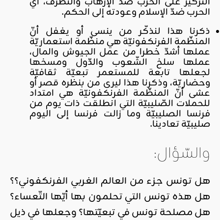
التركيز على الحرب ضدّ الإرهاب والتطرّف، أي
الحرب ضدّ الإسلام وعودته إلى الحكم.
ذكرنا هذا لنذكّر من ينسى أو يغفل أنّ
المنظّمة الفرنكفونيّة هي منظّمة استعماريّة
عملها أشدّ خطرا من عمل الجيوش والمال،
عملها سلخ الشّعوب والدّول ومسخها
لجعلها تابعة للمستعمر تبعيّة ثقافيّة
وحضاريّة، وذكرنا هذا ليرى من بنظره قصر أو
عشى أنّ المنظّمة الفرنكفونيّة هي امتداد
للحملات الصّليبيّة التي انطلقت ذات يوم من
فرنسا الصليبيّة وما زالت فرنسا إلى اليوم
صليبيّة تعادينا.
والسّؤال:
هل تونس جزء من العالم الغربي الفرنكفوني؟؟
هل هذه تونس التي تحلمون بها أيّها التّعساء؟
هل مصلحة تونس في تبعيّتها؟ وجعلها في ذيل