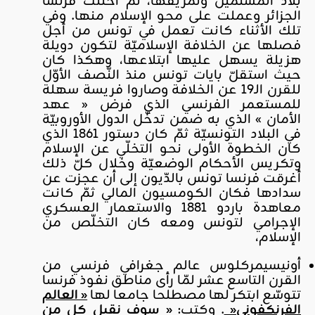
بلاد المسلمين وتمزيقها، ثمّ احتلّت فرنسا
الجزائر وعملت على محو الإسلام منها. وفي
تلك الأثناء كانت تعمل في تونس من أجل
فصلها عن الخلافة الإسلاميّة لتكون دويلة
هزيلة يسهل عليها ابتلاعها، وهكذا كان
حيث استقلّ بايات تونس منذ النّصف الأوّل
للقرن الـ19 عن الخلافة وصاروا فريسة سهلة
للمستعمر الفرنسي الذي فرض « عهد
الأمان » الذي به ضمن تدخّل الدول الأوروبيّة
في البلاد التونسيّة ثمّ كان دستور 1861 الذي
كان الخطوة الأولى نحو التخلّي عن الإسلام
وتكريس الأحكام الوضعيّة وخلال كلّ ذلك
أغرقت فرنسا تونس بالدّيون إلى أن عجزت عن
سدادها فكان الكومسيون المالي ثمّ كانت
معاهدة باردو 1881 والاستعمار العسكري
الإجرامي لتونس ومعه كان التخلّص من
الإسلام،
أونيسيمركلوس عالم جغرافي فرنسي من
القرن التاسع عشر لمّا رأى مناطق نفوذ فرنسا
تتوسّع ابتكر لها مصطلحا جامعا لها
« العالم
الفرنكفوني
«
. وكتب:
« سوف نقبل كل من