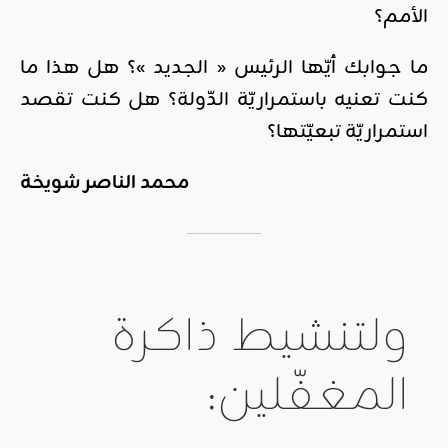
الأمم؟
ما جوابك أيّها الرئيس « الجديد »؟ هل هذا ما
كنت تعنيه باستمراريّة الدّولة؟ هل كنت تقصد
استمراريّة تبعيّتها؟
محمد الناصر شويخة
ولتنشيط ذاكرة
المغفّلين: