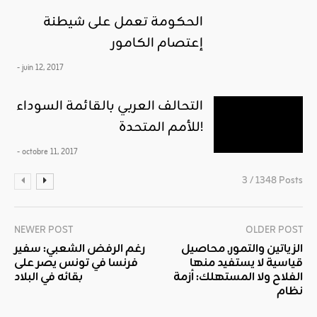
الحكومة تعمل على شيطنة
إعتصام الكامور
- juin 12, 2017
التحالف العربي بالقائمة السوداء
للأمم المتحدة!
- octobre 11, 2017
3 / 1348 Posts
NEWER POST
OLDER POST
الزياتين والتمور, محاصيل
رغم الرفض الشعبي: سفير
قياسية لا يستفيد منها
فرنسا في تونس يصر على
الفلاح ولا المستهلك: أزمة
بقائه في البلاد
نظام