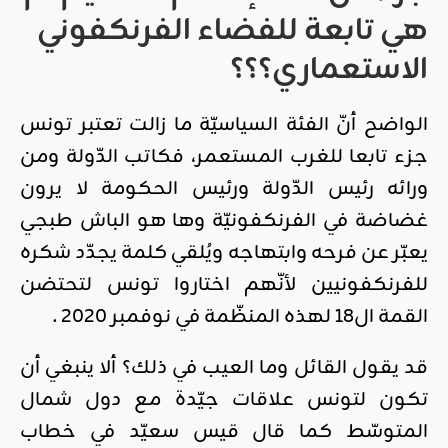
هي تابعة للفضاء الفرنكفوني
الاستعماري؟؟؟
الواضح أنّ الفئة السياسيّة ما زالت تعتبر تونس
جزء تابعا للغرب المستعمر، فكاتب الدّولة ومن
ورائه رئيس الدّولة ورئيس الحكومة لا يرون
غضاضة في الفرنكفونيّة وها هو الباش طبجي
يعبّر عن فرحه وابتهاجه ويُلقي كلمة يجدّد شكره
للفرنكفونيين لأنّهم اختاروا تونس لتحتضن
القمة ال18 لهذه المنظّمة في نوفمبر 2020 .
قد يقول القائل وما العيب في ذلك؟ ألا ينبغي أن
تكون لتونس علاقات جيّدة مع دول شمال
المتوسّط كما قال قيس سعيّد في خطاب