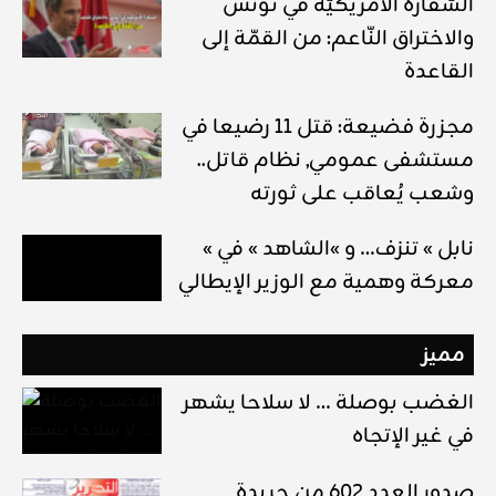
السّفارة الأمريكيّة في تونس
والاختراق النّاعم: من القمّة إلى
القاعدة
مجزرة فضيعة: قتل 11 رضيعا في
مستشفى عمومي, نظام قاتل..
وشعب يُعاقب على ثورته
« نابل » تنزف… و »الشاهد » في
معركة وهمية مع الوزير الإيطالي
مميز
الغضب بوصلة … لا سلاحا يشهر
في غير الإتجاه
صدور العدد 602 من جريدة