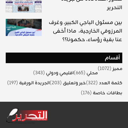
التحرير
بين مسئول الباجي الكبير، وغرف
المرزوقي الخارجية، ماذا أخفى
عنا بقية رؤساء، حكمونا؟؟
أقسام
مميز
(1072)
محلي
(665)
اقليمي ودولي
(343)
كلمة العدد
(322)
خبر وتعليق
(203)
الجريدة الورقية
(197)
بطاقات خاصة
(176)