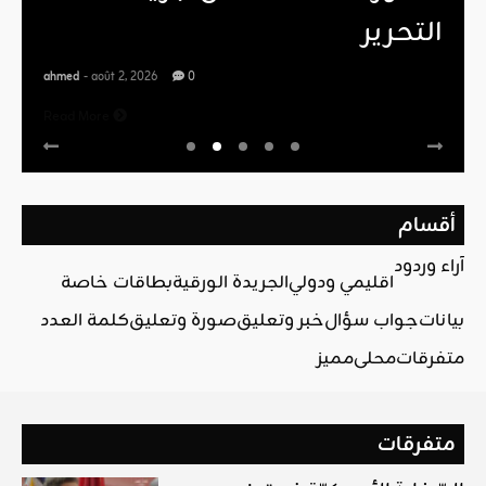
التحرير
ahmed
- août 2, 2026
0
Read More
أقسام
آراء وردود
اقليمي ودولي
الجريدة الورقية
بطاقات خاصة
بيانات
جواب سؤال
خبر وتعليق
صورة وتعليق
كلمة العدد
متفرقات
محلي
مميز
متفرقات