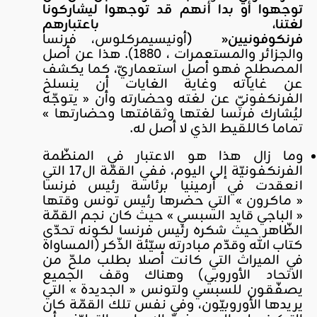
توجهوا أو بدا أنهم قد توجهوا ليشاركونا
لغتنا، باعتبارهم
فرنكوفونيين
«
(
أونيسيمركلوس، فرنسا
والجزائر والمستعمرات ، 1880). هذا عن أصل
المصطلح فهو أصل استعماريّ، كما يكشف
عن غاياته وغاية الغايات أن ينسلخ
الفرنكفونيّ عن لغته وحضارته وأن « يتوجّه
ليُشارك فرنسا لغتها وثقافتها وحضارتها »
تماما كاللقيط الذي لا أصل له.
وما زال هذا هو الاعتبار في المنظّمة
الفرنكفونيّة إلى اليوم، ففي القمّة ال17 التي
انعقدت في أرمينيا برئاسة رئيس فرنسا
« ماكرون » التي حضرها رئيس تونس وقتها
« الباجي قايد السبسي » حيث كان نجم القمّة
الظّاهر حيث شكره رئيس فرنسا لكونه تحدّى
كتاب الله وقدّم مبادرته سيّئة الذّكر (المساواة
في الميراث التي كانت أصلا بطلب ملحّ من
الاتحاد الأوروبي) وهناك وقف الجميع
يصفّقون للسبسي ولتونس « الجديدة » التي
يريدها الأوروبيّون، وفي نفس تلك القمّة كان