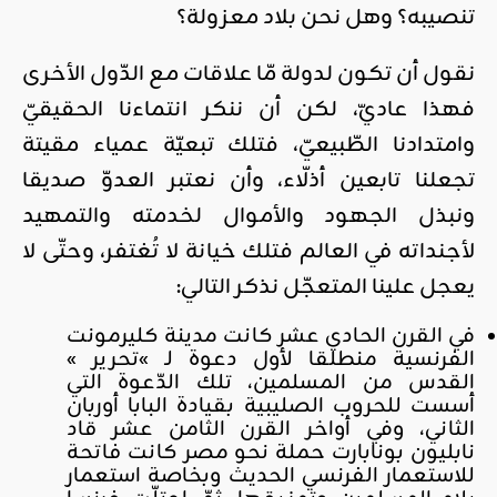
تنصيبه؟ وهل نحن بلاد معزولة؟
نقول أن تكون لدولة مّا علاقات مع الدّول الأخرى
فهذا عاديّ، لكن أن ننكر انتماءنا الحقيقيّ
وامتدادنا الطّبيعيّ، فتلك تبعيّة عمياء مقيتة
تجعلنا تابعين أذلّاء، وأن نعتبر العدوّ صديقا
ونبذل الجهود والأموال لخدمته والتمهيد
لأجنداته في العالم فتلك خيانة لا تُغتفر، وحتّى لا
يعجل علينا المتعجّل نذكر التالي:
في القرن الحادي عشر كانت مدينة كليرمونت
الفرنسية منطلقا لأول دعوة لـ »تحرير »
القدس من المسلمين، تلك الدّعوة التي
أسست للحروب الصليبية بقيادة البابا أوربان
الثاني، وفي أواخر القرن الثامن عشر قاد
نابليون بونابارت حملة نحو مصر كانت فاتحة
للاستعمار الفرنسي الحديث وبخاصة استعمار