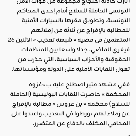
أثارت حادثة احتجاج مجموعة من قوات الأمن
التونسي الحاملة للسلاح أمام إحدى المحاكم
التونسية، وتطويق مقرها بالسيارات الأمنية
للمطالبة بالإفراج عن ثلاثة من زملائهم
المتهمين في قضية « شبهة تعذيب » الاثنين 26
فيفري الماضي، جدلا واسعا بين المنظمات
الحقوقية والأحزاب السياسية، التي حذرت من
تغول النقابات الأمنية على الدولة ومؤسساتها.
ففي مشهد مثير اصطلح عليه ب »غزوة
المحكمة » حاصرت النقابات البوليسية (الحاملة
للسلاح) محكمة « بن عروس » مطالبة بالإفراج
عن زملاء لهم تورطوا في التعذيب واعتدوا على
المحامي المكلف بالدفاع عن المتضرر.