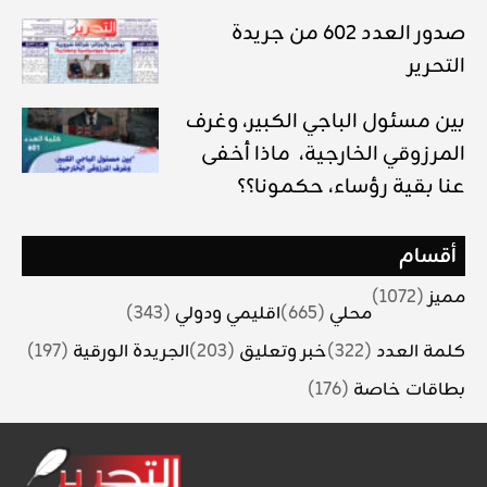
صدور العدد 602 من جريدة
التحرير
بين مسئول الباجي الكبير، وغرف
المرزوقي الخارجية، ماذا أخفى
عنا بقية رؤساء، حكمونا؟؟
أقسام
مميز
(1072)
محلي
(665)
اقليمي ودولي
(343)
كلمة العدد
(322)
خبر وتعليق
(203)
الجريدة الورقية
(197)
بطاقات خاصة
(176)