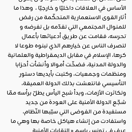
الأساس في العلاقات داخليّا و خارجيّا ، وهذا ما
أثار القوى الاستعمارية المتحكّمة من رفض
للمنوال المجتمعي التي تقدّمه بل تفرضه و
تحرسه، فقامت عن طريق أدعيائها بأعمال
لتصرف الناس عن خيارهم الذي تبنوه طوعا لا
كرها، الإسلام في مقابل الديمقراطية والعلمانية
والدولة المدنية، فضخّت أموالا وأنشأت أحزابا
ومنظمات وجمعيات، وكتبت بأيديها دستور
التأسيسي فانتعشت بذلك الدولة العميقة،
وتكاثرت الأزمات، وبدأ شبح اليأس يطلّ برأسه ممّا
شجّع الدولة الأمنية على العودة من جديد
مستفيدة من الفوضى التي سبّبها النّظام،
واستفادت من إنشاء هياكل خاصة بها وهي ما
عرف في تونس باسم « النقابات الأمنية