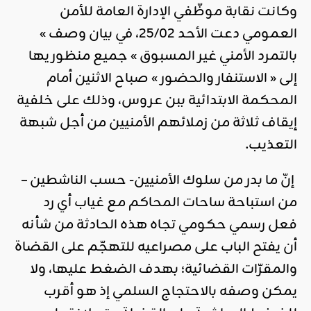
وكانت نقابة موظّفي الإدارة العامة للأمن
العمومي دعت الأحد 25/02، في بيان وصف »
بالتمرد الأمني غير المسبوق » جميع منظوريها
إلى « الاستنفار والحضور » صباح الاثنين أمام
المحكمة الابتدائية ببن عروس، وذلك على خلفية
إيقاف ثلاثة من زملائهم الأمنيين من أجل شبهة
التعذيب.
إنّ ما بدر من سلوك الأمنيين- حسب الناشطين –
من استباحة ساحات المحاكم مع غياب أي رد
فعل رسمي حكومي تجاه هذه الحادثة من شأنه
أن يفتح الباب على مصراعيه للتهجّم على القضاة
والمقرّات القضائية؛ بهدف الضغط عليها، ولا
يمكن وصفه بالاحتجاج السلمي إذ هو أقرب