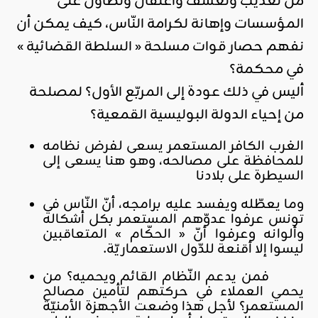
من تعذيب وتعسف واعتقال وتطاول على
المؤسسات وإهانة لكرامة النّاس، كيف يمكن أن
نفهم حصار قوات مسلحة « السلطة القضائية »
في محكمة؟
أليس في ذلك عودة إلى المربّع الأول؟ لمصلحة
من إحياء الدولة البوليسية القمعية؟
الغرب الكافر المستعمر يسعى لفرض نظامه
للمحافظة على مصالحه، وهو هنا يسعى إلى
السيطرة على بلادنا
وما يعطّله ويفسد عليه برامجه، أنّ النّاس في
تونس عرفوا عدوّهم المستعمر بكل أشكاله
وألوانه وعرفوا أنّ « الحكّام » المتعاقبين
ليسوا إلا أقنعة للدّول الاستعماريّة.
فمن يدعم النّظام القائم ويحميه؟ من
يحمي العملاء في حركتهم لتأمين مصالح
المستعمر؟ لأجل هذا وضعت الأجهزة الأمنيّة