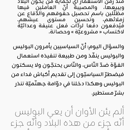
منذ زمن الاستعمار أي لحماية من يخون البلاد
ويبيعها، والمصيبة أنّ العاملين فيها
مظلّلين باسم تحصيل حقوقهم والدّفاع عن
زملائهم، وتحسين مستوى عيشهم.
فيُدفعون دفعا لردّات فعل عنيفة وعدائيّة
لاكتساب « مشروعيّة » وحصانة.
والسؤال اليوم: أنّ السياسيين يأمرون البوليس
والبوليس ينفّذ ومن طبيعة تنفيذه استعمال
القوّة ضدّ النّاس، والنّاس يحتجّون ولا يسكتون
فيضطرّ السياسيّون إلى تقديم أكباش فداء من
البوليس وهكذا دخلنا في دوّامة جهنّميّة تنذر
بشرّ مستطير.
ألم يئن الأوان أن يعي البوليس
أنّه جزء من هذه البلاد وأنّه جزء