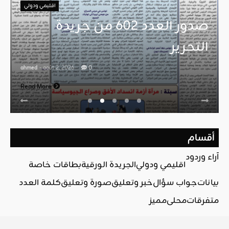
اقليمي ودولي
صدور العدد 602 من جريدة
التحرير
ahmed
- août 2, 2026
0
Read More
أقسام
آراء وردود
اقليمي ودولي
الجريدة الورقية
بطاقات خاصة
بيانات
جواب سؤال
خبر وتعليق
صورة وتعليق
كلمة العدد
متفرقات
محلي
مميز