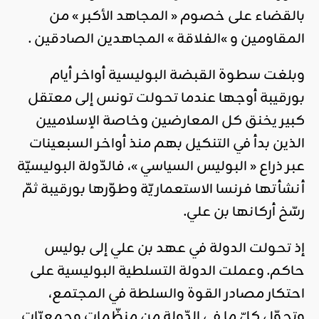
بالقضاء على خصوم « المجاهد الأكبر » من
المقاومين و »الفلاقة » المجاهدين الصادقين .
وبلغت سطوة القبضة البوليسية أواخر أيام
بورقيبة أوجها عندما تحولت تونس إلى معتقل
كبير يخنق كل المعارضين وخاصة الإسلاميين
الذين بدأ في التنكيل بهم منذ أواخر السبعينات
عبر ذراع « البوليس السياسي »، فالدّولة البوليسيّة
أنشأتها فرنسا الاستعماريّة وطوّرها بورقيبة ثمّ
رسّخ أركانها بن علي.
إذ تحولت الدولة في عهد بن علي إلى بوليس
حاكم. وعملت الدولة التسلطية البوليسية على
احتكار مصادر القوة والسلطة في المجتمع،
وتحوّل كلّ ما في الدّولة من منظّمات وجمعيّات