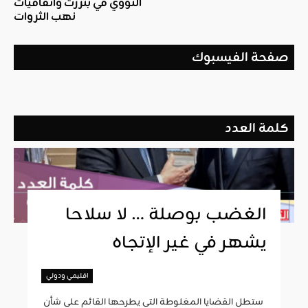
النّووي في بنزرت واتفاقيات
نهب الثروات
صفحة الفيسبوك
كلمة العدد
الغضب بوصلة … لا سلاحا
يشهر في غير الإتجاه
اقليمي ودولي
ستطل القضايا المغلوطة التي يطرحها القائم على شأن