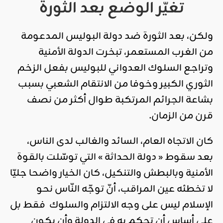
تغيّر الوضع بعد الثورة
ولكن، بعد الثورة ضد دولة البوليس المدعومة
من الغرب المستعمر، تبخرت الدولة الأمنية
وتراجع السلوك العدواني للبوليس بفعل الزخم
الثوري الكبير وخوفا من الانتقام الشعبي بسبب
بشاعة الجرائم المرتكبة طوال أكثر من نصف
قرن من الزمان.
كان الاتجاه العام، السائد والغالب لدى الناس،
بعد سقوط « دولة الحداثة » التي توسّلت بالقوة
الأمنية وبالبطش والتنكيل، كان الخيار واضحا جليّا
لا تخطئه عين المراقب، أنّ توجّه النّاس نحو
الإسلام ليس على وجه الالتزام والسلوك فقط بل
على أساس أن تحكم به في الدولة وأن يكون