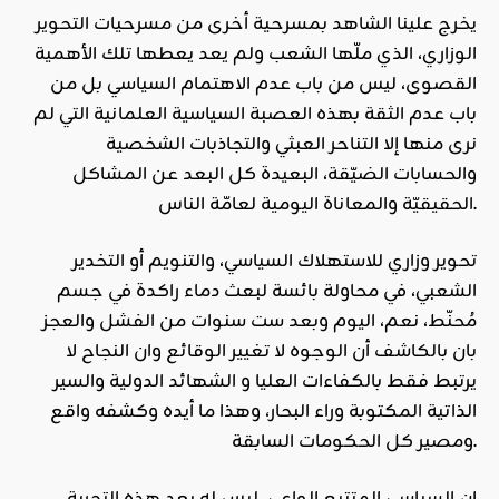
يخرج علينا الشاهد بمسرحية أخرى من مسرحيات التحوير
الوزاري، الذي ملّها الشعب ولم يعد يعطها تلك الأهمية
القصوى، ليس من باب عدم الاهتمام السياسي بل من
باب عدم الثقة بهذه العصبة السياسية العلمانية التي لم
نرى منها إلا التناحر العبثي والتجاذبات الشخصية
والحسابات الضيّقة، البعيدة كل البعد عن المشاكل
الحقيقيّة والمعاناة اليومية لعامّة الناس.
تحوير وزاري للاستهلاك السياسي، والتنويم أو التخدير
الشعبي، في محاولة بائسة لبعث دماء راكدة في جسم
مُحنّط، نعم، اليوم وبعد ست سنوات من الفشل والعجز
بان بالكاشف أن الوجوه لا تغيير الوقائع وان النجاح لا
يرتبط فقط بالكفاءات العليا و الشهائد الدولية والسير
الذاتية المكتوبة وراء البحار، وهذا ما أيده وكشفه واقع
ومصير كل الحكومات السابقة.