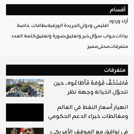
أقسام
آراء وردود
اقليمي ودولي
الجريدة الورقية
بطاقات خاصة
بيانات
جواب سؤال
خبر وتعليق
صورة وتعليق
كلمة العدد
متفرقات
محلي
مميز
متفرقات
فَاسْتَخَفَّ قَوْمَهُ فَأَطَاعُوه.. حين
تتحوّل الخيانة وجهة نظر
انهيار أسعار النفط في العالم
ومغالطات خبراء الدعم الحكومي
في توافق مع الموقف الأمريكي: