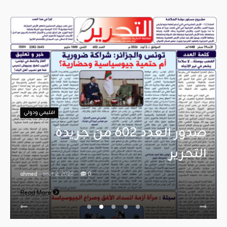
اقليمي ودولي
صدور العدد 602 من جريدة
التحرير
ahmed
- août 2, 2026
0
Read More