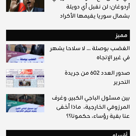
أردوغان: لن نقبل أي دويلة
بشمال سوريا يقيمها الأكراد
مميز
الغضب بوصلة … لا سلاحا يشهر
في غير الإتجاه
صدور العدد 602 من جريدة
التحرير
بين مسئول الباجي الكبير، وغرف
المرزوقي الخارجية، ماذا أخفى
عنا بقية رؤساء، حكمونا؟؟
أقسام