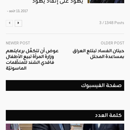
يهود على إنقاذ يهود
- août 13, 2017
3 / 1348 Posts
NEWER POST
OLDER POST
حيتان الفساد تبتلع العراق
عوض أن تتكفّل برعايتهم
بمساعدة المحتل
وزارة المرأة تبيع الأطفال
فاقدي السّند للمنظّمات
الماسونيّة
صفحة الفيسبوك
كلمة العدد