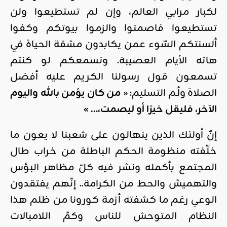
لكبار مرابي العالم، وإن لم تستطيعوا ولن
تستطيعوا فاصمتوا والزموا بيوتكم وكفوا
ألسنتكم السّوء عمن يكابدون مشقة الحياة في
هاته الأيام العصيبة. ونسمعكم لو كنتم
تسمعون قول رسولنا الكريم عليه أفضل
الصلاة وأـم التسليم: «
من كان يؤمن بالله واليوم
الآخر، فليقل خيرًا أو ليصمت،… »
إنّ أولئك الذين ينهالون على شعبنا لا يعون ما
خلّفته منظومة الحكم الباطلة من خراب طال
المجتمع بأكمله ونشر فيه كلّ مظاهر البؤس
والتهميش والحط من الكرامة.. إنّهم يفتقدون
الوعي رغم ما كشفته أزمة كورونا من ظلم هذا
النظام المتوحش للناس وكمّ اللامبالات