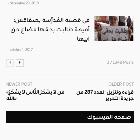
- décembre 23, 2019
في قضية المُدرِّسة بصفاقس:
أميمة طالبت بحقها فضاع حق
ابيها
- octobre 1, 2017
3 / 1348 Posts
NEWER POST
OLDER POST
قراءة وتنزيل العدد 287 من
«مَن لاَ يَشْكُرُ النَّاسَ لاَ يَشْكُرُ
جريدة التحرير
اللَّه»
صفحة الفيسبوك