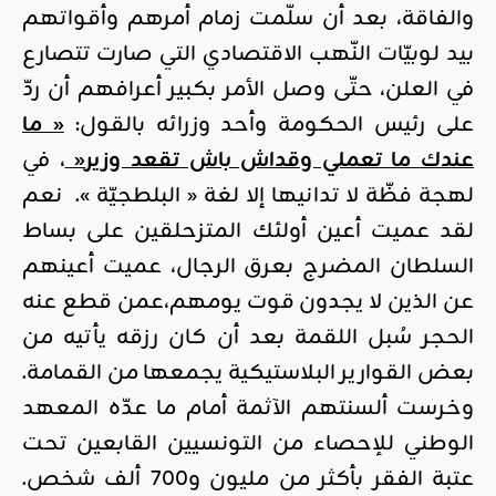
والفاقة، بعد أن سلّمت زمام أمرهم وأقواتهم
بيد لوبيّات النّهب الاقتصادي التي صارت تتصارع
في العلن، حتّى وصل الأمر بكبير أعرافهم أن ردّ
على رئيس الحكومة وأحد وزرائه بالقول:
«
ما
عندك ما تعملي وقداش باش تقعد وزير
«
، في
لهجة فظّة لا تدانيها إلا لغة « البلطجيّة ». نعم
لقد عميت أعين أولئك المتزحلقين على بساط
السلطان المضرج بعرق الرجال، عميت أعينهم
عن الذين لا يجدون قوت يومهم،عمن قطع عنه
الحجر سُبل اللقمة بعد أن كان رزقه يأتيه من
بعض القوارير البلاستيكية يجمعها من القمامة.
وخرست ألسنتهم الآثمة أمام ما عدّه المعهد
الوطني للإحصاء من التونسيين القابعين تحت
عتبة الفقر بأكثر من مليون و700 ألف شخص.