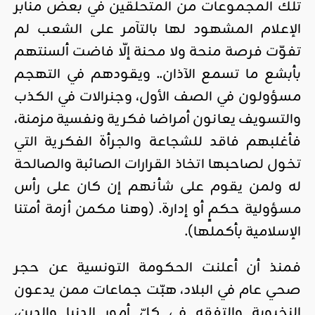
تلك المجموعات من المتحلقين في بعض منابر
الإعلام المشهود لها بالتآمر على الشعب لم
تفوّت فرصة منحة ولا محنة إلّا فاضت ألسنتهم
بأبشع ما تسمع الآذان.. ويقودهم في التهجم
مسؤولون في الصف الأول، وجنرالات في الكذب
والتسويف يعانون أمراضا فكرية ونفسية مزمنة،
فأغلبهم فاقد للشجاعة والجرأة الفكرية التي
تخول لصاحبها اتخاذ القرارات الصائبة والصالحة
له ولمن يقوم على شأنهم إن كان على رأس
مسؤولية حكمٍ أو إدارة. (وهنا مكمن أزمة أمتنا
الإسلامية بأكملها).
فمنذ أن أعلنت الحكومة التونسية عن حجر
صحي عام في البلاد، هبّت جماعات ممن يدعون
النخبوية والتفقه في كلّ أمور الدنيا والدين،