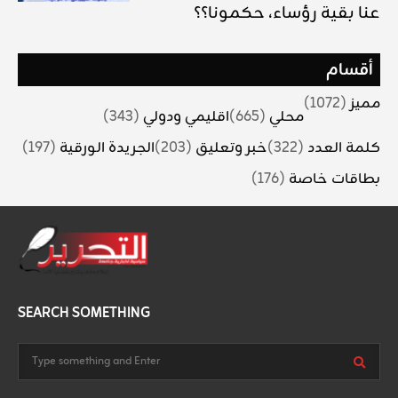
عنا بقية رؤساء، حكمونا؟؟
أقسام
مميز
(1072)
محلي
(665)
اقليمي ودولي
(343)
كلمة العدد
(322)
خبر وتعليق
(203)
الجريدة الورقية
(197)
بطاقات خاصة
(176)
SEARCH SOMETHING