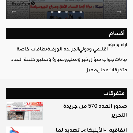
Read More
أقسام
آراء وردود
اقليمي ودولي
الجريدة الورقية
بطاقات خاصة
بيانات
جواب سؤال
خبر وتعليق
صورة وتعليق
كلمة العدد
متفرقات
محلي
مميز
متفرقات
صدور العدد 570 من جريدة
التحرير
اتفاقية »الأيليكا ».. تهديد لما