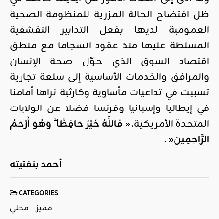
ظل افتضاح الحالة المزرية للمنظومة الصحية
العمومية لديها بفعل التدابير التقشفية
المسلطة عليها منذ عقود انسجاما مع منطق
اقتصاد السوق الذي حوّل صحة الإنسان
والمرافق والخدمات الأساسية إلى سلعة تجارية
تسببت في تداعيات مأساوية وكارثية نراها أمامنا
في إيطاليا وإسبانيا وفرنسا فضلا عن الولايات
المتحدة الأمريكية.
«
فَاللَّهُ خَيْرٌ حَافِظًا ۖ وَهُوَ أَرْحَمُ
الرَّاحِمِين
«
.
أحمد بنفتيته
CATEGORIES
مميز
محلي