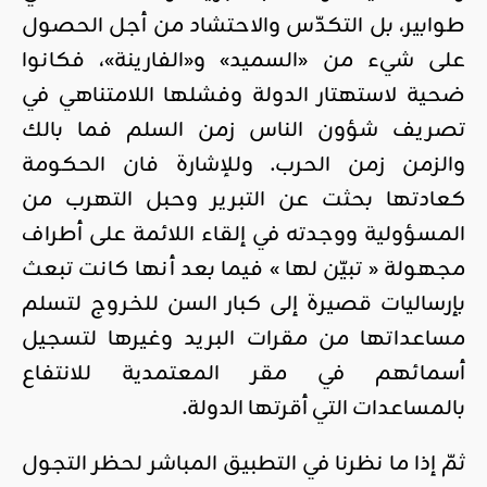
طوابير، بل التكدّس والاحتشاد من أجل الحصول
على شيء من «السميد» و«الفارينة»، فكانوا
ضحية لاستهتار الدولة وفشلها اللامتناهي في
تصريف شؤون الناس زمن السلم فما بالك
والزمن زمن الحرب. وللإشارة فان الحكومة
كعادتها بحثت عن التبرير وحبل التهرب من
المسؤولية ووجدته في إلقاء اللائمة على أطراف
مجهولة « تبيّن لها » فيما بعد أنها كانت تبعث
بإرساليات قصيرة إلى كبار السن للخروج لتسلم
مساعداتها من مقرات البريد وغيرها لتسجيل
أسمائهم في مقر المعتمدية للانتفاع
بالمساعدات التي أقرتها الدولة.
ثمّ إذا ما نظرنا في التطبيق المباشر لحظر التجول