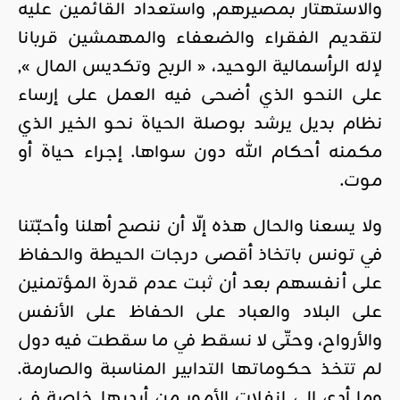
والاستهتار بمصيرهم, واستعداد القائمين عليه
لتقديم الفقراء والضعفاء والمهمشين قربانا
لإله الرأسمالية الوحيد، « الربح وتكديس المال »,
على النحو الذي أضحى فيه العمل على إرساء
نظام بديل يرشد بوصلة الحياة نحو الخير الذي
مكمنه أحكام الله دون سواها. إجراء حياة أو
موت.
ولا يسعنا والحال هذه إلّا أن ننصح أهلنا وأحبّتنا
في تونس باتخاذ أقصى درجات الحيطة والحفاظ
على أنفسهم بعد أن ثبت عدم قدرة المؤتمنين
على البلاد والعباد على الحفاظ على الأنفس
والأرواح، وحتّى لا نسقط في ما سقطت فيه دول
لم تتخذ حكوماتها التدابير المناسبة والصارمة.
وما أدى إلى انفلات الأمور من أيديها خاصة في