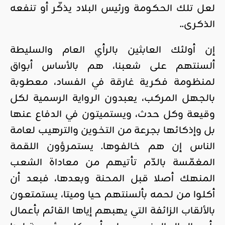
لعل تلك الحكومة ورئيس البلاد يذكّر أو تنفعه
الذكرى..
إن أولئك العابثين بالرأي العام والسليطة
ألسنتهم على شعبنا، هم بالأساس أبواق
لمنظومة فكرية غارقة في الفساد، معطوبة
بالجهل المركب، يعبدون الرواية الرسمية لكل
وقيعة وكل حدث، ويستميتون في الدفاع عنها
بل وإذكائها بجرعة من التخوين والترهيب لعامة
الناس إن هم خالفوها. يستمرؤون اللقمة
المغمّسة بالدّم تأتيهم من معاداة الشعب
المنهك أصلا قبل المحنة وبعدها، فبعد أن
أكلوا من لحمه بألسنتهم حيا وميتا، يستمتعون
بالألقاب الزائفة التي يهبهم إياها القائم بأعمال