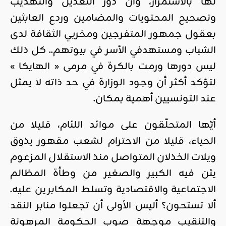
لها بالاستمرار، وأن دور التعديل والتهذيب
وتصحيح المحتويات والمضامين وردع العابثين
بعقول جمهور المتفرجين ومخربي الثقافة لدى
الشباب ومستهدفي الأسر في بيوتهم.. كل ذلك
ليس دورها ورمت بالكرة في مرمى « الهايكا »
لتؤكد أكثر أن وجود الوزارة في حد ذاته لا يمثل
عند التونسيين أهمية بمكان.
أيّها المتحلّقون على موائد اللئام، قليلا من
الحياء، قليلا من الاحترام لشعب مقهور يذوق
ويلات الخذلان المتواصل منذ الاستقلال المزعوم
يئن فيه الكبير والصغير من وطأة المظالم
الاجتماعية والاقتصادية وتسلط المكابرين عليه.
ألا تستحون؟ أليس الأولى أن تجعلوا منابر النقد
والتنقيب موجهة صوب الحكومة المرهونة