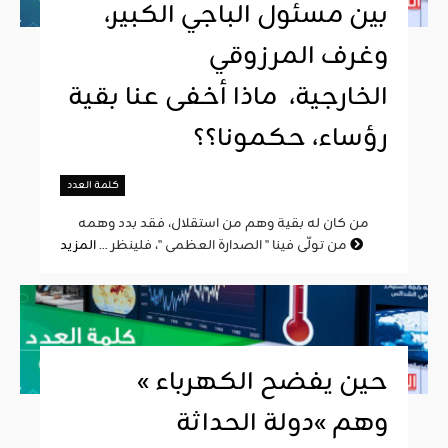
بين مسئول الباجي الكبير،
وغرف المرزوقي
الخارجية، ماذا أخفى عنا بقية
رؤساء، حكمونا؟؟
كلمة العدد
من كان له بقية وهم من استقلال، فقد بدد وهمه
المزيد
من تولّى فينا " الصدارة العظمى "، فلينظر ...
« حين يفضح الكهرباء
وهم »دولة الحداثة