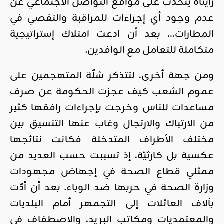
رأيناه يتحدث على مواقع التواصل الاجتماعي عن
عدم وجود أي إجراءات للمراقبة والتقصي في
المطارات… بعد أن ادعت امتلاك إستراتيجية
متكاملة للتعامل مع الوافدين.
ومن جهة أخرى، لتتذكر شلّة المتهجمين على
عموم الشعب كيف عجزت الحكومة عن صرف
مساعدات للناس وخرجت بإجراءات رافقها كثير
من الارتباك والارتجال وغاب عنها التنسيق بين
مختلف الأطراف المتدخلة فكانت نتائجها
عكسية بل كارثيّة، إذ تسببت حسب العديد من
ممثلي قطاع الصحة في إجهاض مجهودات
وزارة الصحة في حربها ضد الوباء. بعد أن أدّت
بآلاف العائلات إلى التجمهر أمام البلديات
والمعتمديات ومكاتب البريد، والاصطفاف في