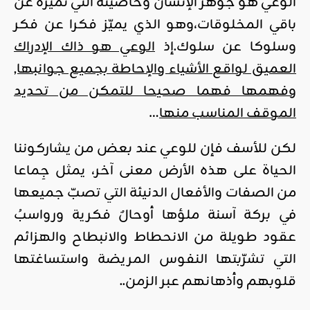
الوعي هو جوهر الإنسان وخاصيته التي تميزه عن
باقي المخلوقات،وهو الذي يميّز فكرا عن فكر
وسلوكا عن سلوك.إذ
الوعي هو ذاك الإدراك
العميق لواقع الأشياء والإحاطة بجميع جوانبها,
وفهمها فهما صحيحا للتمكن من تحديد
الموقف المناسب منها
…
لكن للأسف فإن للوعي عند بعض من يشاركوننا
الحياة على هذه الأرض معنى آخر، يمثل جِماعا
من الصفات والأفعال الدنيئة التي تصبّ جميعها
في بركة آسنة ملؤها أوحالٌ فكرية ورواسبُ
عقود طويلة من الانحطاط والانبطاح والهزائم
التي تشرّبتها النفوس المريضة واستساغتها
قلوبهم وأذهانهم عبر الزمن..