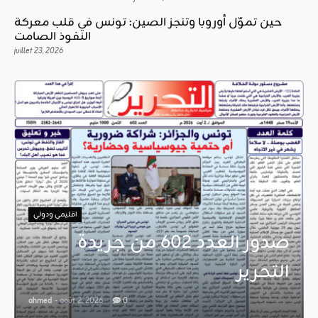
حين تموّل أوروبا وتنجز الصين: تونس في قلب معركة
النفوذ الصامت
juillet 23, 2026
اقليمي ودولي
صدور العدد 602 من جريدة
التحرير
ahmed
- août 2, 2026
0