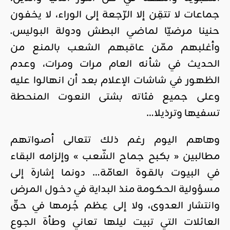
جماعات لا تتقِن إلا الرّجعة إلى الوراء، لا يخفون
حنينا مرضيّا لماضي البطش ودولة البوليس.
وأغلبهم ممّن عاقبهم الشعب بالمنع من
الحديث في شأنه العام مرات ومرات، وعدم
الظهور في شاشات الإعلام بعد أن انهالوا عليه
وعلى جميع فئاته بشتى النعوت المنحطة
تسفيها وترذيلا…
وهاهم اليوم رغم ذلك تتعالى أصواتهم
مطالبين « بكبح جماح الشّعب » وإلزامه البقاء
في البيوت بالقوة العامّة… دونما إشارة إلى
مسؤولية الحكومة منذ البداية في دخول المرض
وانتشار العدوى، ولا إلى عِظم جُرمها في حقّ
العائلات التي تبيت ليلها تعاني وطأة الجوع