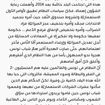
هذه التي اجتاحت البلد خاصّة بعد 2014. وأهملت رعاية
الشؤون إهمالا، فكلّ سياسات النظام تطبيق لأوامر الدّول
الاستعماريّة ولشروط صندوق النّقد حيث أمره بتجميد
الانتدابات فجمّد وأمره بتخفيف عجز الميزانيّة فزاد
الضرائب، وأمره بتخفيض الإنفاق فرفع الدّعم … حكومة
تعقبها حكومة ولا تفكير إلا في المعادلات الحسابيّة من
أجل تعديل الميزانيّة وإرضاء المستعمر أمّا النّاس فآخر
اهتماماتهم، حتّى صارت الهجرة أكبر همّ شباب تونس،
هجرة نحو المجهول يأسا من هذا النظام الذي أفقرهم
وأغلق كلّ أفق أمامهم.
2- أنّ النظام في تونس والقائمين عليه هم المتسبّبون
في الفقر والبطالة وسوء المعيشة، فالثروات التي حبا بها
الله هذه البلاد كافية بل وفيرة. لكنّ الحكّام هم الذين
مكّنوا عشرات الشركات الاستعماريّة من نهبها. وقمعوا
شباب تونس حين قاموا يريدون استردادها من سرّاق
الشعوب ومصّاصي الدّماء. ويوم خرج الناس على الطاغية