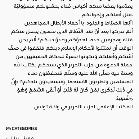
يقدّموا بعضا منكم أكباش فداء يحمّلونكم مسؤوليّة
قتل أهلكم وإخوانكم.
أيّها الضبّاط والجنود، يا أحفاد الأبطال المجاهدين!
ألم تدركوا بعد أنّ هذا النّظام الذي تحمون يجعل منكم
قتلة ومجرمين خدما لعدوّكم وعدوّ دينكم؟ ألم يحن
الوقت أن تمتثلوا لأحكام الإسلام دينكم فتقفوا في صفّ
أمّتكم وأهلكم وتكونوا نصرة للحكام الحقيقيين من
حملة الدعوة من حزب التحرير الذي سيحكم بكتاب الله
وسنة نبيه صلّى الله عليه وسلّم فتحفظون دماء
المسلمين وتطردون الاستعمار وتستعيدون بلدكم؟! ﴿إِنَّ
فِي ذَلِكَ لَذِكْرَى لِمَنْ كَانَ لَهُ قَلْبٌ أَوْ أَلْقَى السَّمْعَ وَهُوَ
شَهِيدٌ﴾.
المكتب الإعلامي لحزب التحرير في ولاية تونس
CATEGORIES
مميز
بيانات