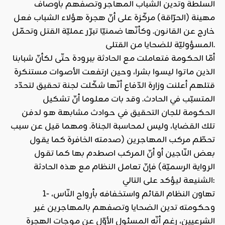
السلطة وتدين الشباب المهاجر وتصفهم بأوصاف
مهينة (الحرّاقة) مركّزة على أنّ هجرة هؤلاء الشباب فعل
خارج عن القانون. وكأنّها ضمنيّا تبرّر عمليّة القتل وتحمّل
المسؤوليّة للضحايا من القتلى.
أمّا الحكومة فتعاملت مع الحادثة ببرودة حتّى لكأنّ شبابنا
الذين ماتوا ليسوا بشرا، وحين ارتفعت الأصوات مستنكرة
قتلهم أعلنت وزارة الدّفاع أنّها شكّلت لجنة تحقيق لتحدّد
المتسبّب في الحادث. وقد بات معلوما أنّ تشكيل
الحكومة للجان التحقيق في حوادث مشابهة هو لدفن
تلك القضايا، وليس لمحاسبة الجناة. ومهما قيل عن سبب
تحطّم مركب المهاجرين (صدمته الخافرة كما يقول
بعض النّاجين أو أنّ المركب اصطدم بها كما تقول
الرواية الرسميّة) فإنّ تعامل النظام مع هذه الحادثة
الشنيعة ليؤكد على التالي:
1- تهاون النظام القائم واستخفافه بأرواح النّاس،
وحكومته تدين الضحايا وتصفهم بالمهاجرين غير
الشرعيين، رغم أنّه المسئول الأوّل عن موجات الهجرة