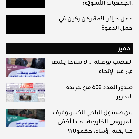
الجمعيات النّسويّة؟!
عمل حرائر الأمة ركن ركين في
حمل الدعوة
مميز
الغضب بوصلة … لا سلاحا يشهر
في غير الإتجاه
صدور العدد 602 من جريدة
التحرير
بين مسئول الباجي الكبير، وغرف
المرزوقي الخارجية، ماذا أخفى
عنا بقية رؤساء، حكمونا؟؟