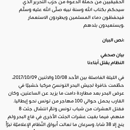
الحقيقيين من حملة الدعوة من حزب التحرير الذي
سيحكم بكتاب الله وسنة نبيه صلّى الله عليه وسلّم
فيحفظون دماء المسلمين ويطردون الاستعمار
ويستعيدون بلدهم.
نص البيان:
بيان صحفي
النظام يقتل أبناءنا
في الليلة الفاصلة بين الأحد 10/08 والاثنين 2017/10/09،
حطّمت خافرة لجيش البحر التونسيّ مركبا خشبيّا في
عرض البحر بعد مطاردة دامت ما يزيد عن الساعتين، وكان
القارب يحمل حوالي 100 مهاجر من تونس نحو إيطاليا.
فقتل العشرات من شباب تونس وتمّ انتشال جثث 8
منهم، فيما بقيت عشرات الجثث الأخرى في قاع البحر ولم
ينج إلا 38 شابا. وسرعان ما تعالت أبواق النّظام الإعلاميّة تبرّأ