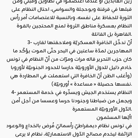
زين العابدين أو عندما اعتصموا في تطاوين وقبلي ومن
قبلها في قرقنة وبوحجلة والسواسي، احتال النظام على
الثورة للحفاظ على نفسه، وبالنسبة للاعتصامات أمر رأس
النظام بعسكرة مناطق الثروة لمنع المحتجين بالقوة
القاهرة بل القاتلة.
3- أنّ تدخّل الخافرة العسكريّة وملاحقتها لقارب
المهاجرين لمدّة ساعتين في البحر حتّى الموت يؤكّد ما
كان حزب التحرير قاله مرات ومرّات من أنّ النظام في تونس
خادم ذليل للدول الأوروبيّة حارسا للحدود الجنوبيّة لأوروبا
(وأغلب الظن أنّ الخافرة التي استعملت في المطاردة هي
نفسها حصيلة « مساعدة » أوروبيّة).
4- النظام يستخدم الجيش ويسخّره في خدمة المستعمر
ويجعل من ضباطنا وجنودنا حرسا وعسسا من أجل أمن
الدّول الأوروبيّة المستعمرة.
أيّها المسلمون!
في تونس نظام ديمقراطيّ رأسماليّ فُرض بالخداع والوعود
الزائفة ليخدم مصالح الدّول الاستعماريّة، نظام لا يرعى