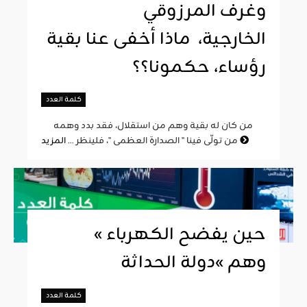
وغرف المرزوقي
الخارجية، ماذا أخفى عنا بقية
رؤساء، حكمونا؟؟
كلمة العدد
من كان له بقية وهم من استقلال، فقد بدد وهمه
المزيد
من تولّى فينا " الصدارة العظمى "، فلينظر ...
« حين يفضح الكهرباء
وهم »دولة الحداثة
كلمة العدد