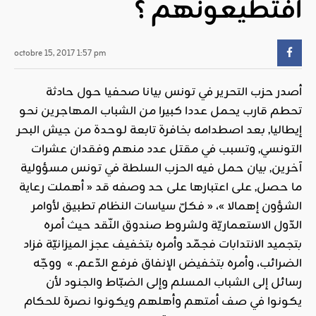
أفتطيعونهم ؟
octobre 15, 2017 1:57 pm
أصدر حزب التحرير في تونس بيانا صحفيا حول حادثة
تحطم قارب يحمل عددا كبيرا من الشباب المهاجرين نحو
إيطاليا, بعد اصطدامه بخافرة تابعة لوحدة من جيش البحر
التونسي, وتسبب في مقتل عدد منهم وفقدان عشرات
آخرين, بيان حمل فيه الحزب السلطة في تونس مسؤولية
ما حصل, على اعتبارها على حد وصفه قد « أهملت رعاية
الشؤون إهمالا »، « فكلّ سياسات النظام تطبيق لأوامر
الدّول الاستعماريّة ولشروط صندوق النّقد حيث أمره
بتجميد الانتدابات فجمّد وأمره بتخفيف عجز الميزانيّة فزاد
الضرائب، وأمره بتخفيض الإنفاق فرفع الدّعم. » ووجّه
رسائل إلى الشباب المسلم وإلى الضبّاط والجنود لأن
يكونوا في صف أمتهم وأهلهم ويكونوا نصرة للحكام