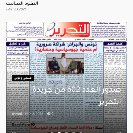
النفوذ الصامت
juillet 23, 2026
اقليمي ودولي
صدور العدد 602 من جريدة
التحرير
ahmed
- août 2, 2026
0
Read More