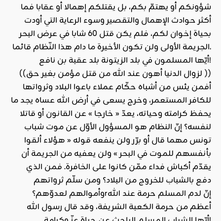
شؤونكم أو يهتمّ بكم، بل يقتلكم إهمالا أو عقابا فما
أكثر حوادث الإهمال والتقصير وسوء الرعاية التي أودت
بحياة إخوان لكم، فلم يكن قتل 60 شابا في عرض البحر
الجريمة الأولى ولن تكون الأخيرة ما دام هذا النّظام قائما.
أيّها المسلمون في بلد الزيتونة بلد عقبة بن نافع!
((لزوال الدنيا أهون عند الله من قتل مؤمن بغير حق ))
أفمن يئس من أشباه حكّام عملاء باعوا البلاد وثرواتها
للكافر المستعمر، وخرج يسعى في أرض الله عساه يجد ما
يحفظ كرامته وحياته، يعدّ « خارجا » عن القانون أو قاتلا
لنفسه؟ إنّ النظام هو المسؤول الأوّل عن موت شباب
تونس مهما قال أو برّر ولن ينفعه قوله « هؤلاء ألقوا
بأنفسهم للموت في البحر » ولن يعفيه من الجريمة أن
يقدّم أكباش فداء ممّن كانوا على الخافرة. فمن الذي
دفع بالشباب للخروج من البلاد؟ ومن سلّم ثرواتهم
وأموالهم لعدوّهم؟rإنّ لدم المسلم حرمة عند الله
أعظم من حرمة الكعبة الشريفة، وقد قال رسول الله
أيّها الشباب المسلم الباحث عن حياة عزّ وكرامة!