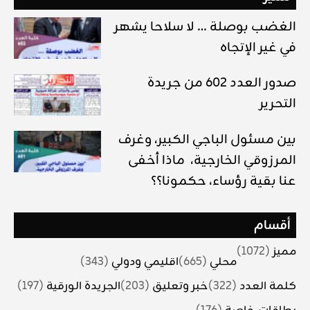
الغضب بوصلة … لا سلاحا يشهر
في غير الإتجاه
صدور العدد 602 من جريدة
التحرير
بين مسئول الباجي الكبير، وغرف
المرزوقي الخارجية، ماذا أخفى
عنا بقية رؤساء، حكمونا؟؟
أقسام
مميز
(1072)
محلي
(665)
اقليمي ودولي
(343)
كلمة العدد
(322)
خبر وتعليق
(203)
الجريدة الورقية
(197)