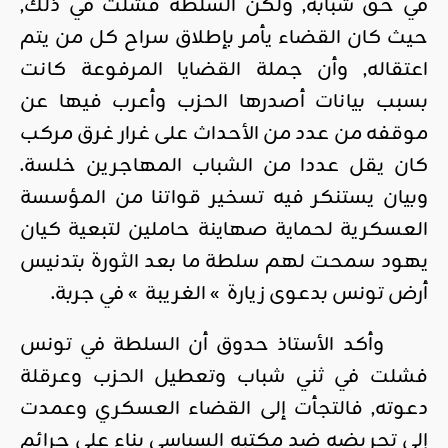
في حق شبابه, ولكن السلطة فشلت في ذلك,
حيث كان القضاء يأمر بإطلاق سراح كل من يتم
اعتقاله, وأن جملة القضايا المرفوعة كانت
بسبب بيانات أصدرها الحزب وأعرب فيها عن
موقفه من عدد من الأحداث على غرار غرق مركب
كان يقل عددا من الشباب المهاجرين خلسة.
وبيان يستنكر فيه تسخير قواتنا من المؤسسة
العسكرية لحماية صهاينة حاملين لتبعية كيان
يهود سمحت لهم سلطة ما بعد الثورة بتدنيس
أرض تونس بدعوى زيارة » الغريبة » في جربة.
وأكد الأستاذ حدوق أن السلطة في تونس
فشلت في ثني شباب وتعطيل الحزب وعرقلة
دعوته, فالتجأت إلى القضاء العسكري وعمدت
إلى تحريضه ضد مكتبه السياسي بناء على جرائم