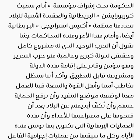
الحكومة تحت إشراف مؤسسة » أدام سميث
كوربورايشن » البريطانية والعقيدة الأمنية للبلاد
تحددها منظمة « أكتيس استراتيجي » البريطانية
أيضا، وأمام هذا الأمر وهذه المحاكمات جئنا
نقول أن الحزب الوحيد الذي له مشروع كامل
وحقيقي لدولة كبرى وعالمية هو حزب التحرير
وهو مؤمن وقادر على إقامة هذه الدولة
ومشروعه قابل للتطبيق. وأكد أننا سنظل
نخاطب أمتنا وأهل القوة والمنعة فينا للعمل
معنا لوضعه موضع التنفيذ وأن ترفع الحماية
عنهم وأن تُكفّ أيديهم عن البلاد بعد أن
فتحوها على مصراعيها للأعداء وأن هذه
العمليات الإرهابية التي تكتوي بها تونس هذه
الأيام وكل ما سبقها من عمليات إجرامية الفاعل