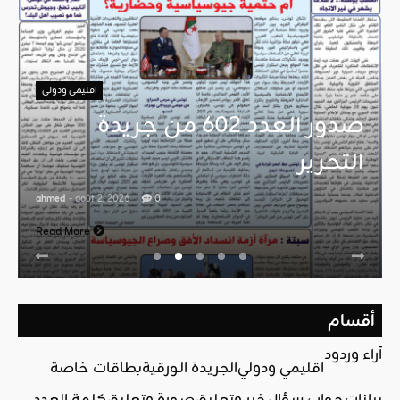
اقليمي ودولي
صدور العدد 602 من جريدة
التحرير
ahmed
- août 2, 2026
0
Read More
أقسام
آراء وردود
اقليمي ودولي
الجريدة الورقية
بطاقات خاصة
بيانات
جواب سؤال
خبر وتعليق
صورة وتعليق
كلمة العدد