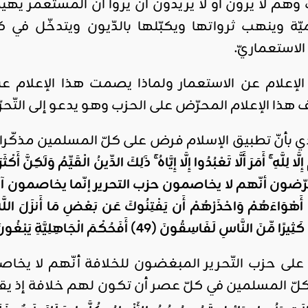
وهم لا يرون أو لا يريدون أن يروا أنّ المستعمر يه
ّة وينهب ثرواتها ويكبّلها بالدّيون ويتدخّل في
لاستعماريّ.
إعلام عن الاستعمار ولماذا يصمت هذا الإعلام عن ال
هذا الإعلام المحرّض على الحزب وهو يدعو إلى التّحرّر. 
ادي بأنّ تطبيق الإسلام فرض على كلّ المسلمين مذكّرا
إِلَّا لِلَّهِ ۚ أَمَرَ أَلَّا تَعْبُدُوا إِلَّا إِيَّاهُ ۚ ذَٰلِكَ الدِّينُ الْقَيِّ
محرّضون أنّهم لا يخاصمون حزب التحرير إنّما يخاصمون آيات 
َّبِعْ أَهْوَاءَهُمْ وَاحْذَرْهُمْ أَن يَفْتِنُوكَ عَن بَعْضِ مَا أَنزَلَ اللَّهُ إ
كَثِيرًا مِّنَ النَّاسِ لَفَاسِقُونَ (49
)
أَفَحُكْمَ الْجَاهِلِيَّةِ يَبْغُ
 على حزب التّحرير المبغضون للخلافة أنّهم لا يخاص
كلّ المسلمين في كلّ عصر أن تكون لهم خلافة إذ ي