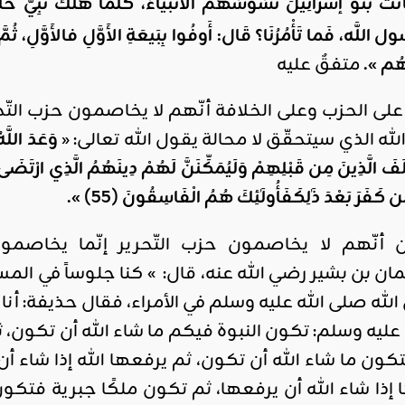
ت بَنُو إسرَائِيلَ تَسُوسُهُمُ الأَنْبياءُ، كُلَّما هَلَكَ نَبِيٌّ خَلَ
ل اللَّه، فَما تَأْمُرُنَا؟ قَال:
أَوفُوا بِبَيعَةِ الأَوَّلِ فالأَوَّلِ، ث
ُم ».
متفقٌ عليه
على الحزب وعلى الخلافة أنّهم لا يخاصمون حزب التّ
الله الذي سيتحقّق لا محالة يقول الله تعالى: «
وَعَدَ اللَّ
 الَّذِينَ مِن قَبْلِهِمْ وَلَيُمَكِّنَنَّ لَهُمْ دِينَهُمُ الَّذِي ارْتَضَىٰ لَه
كَفَرَ بَعْدَ ذَٰلِكَفَأُولَٰئِكَ هُمُ الْفَاسِقُونَ (55) ».
ن أنّهم لا يخاصمون حزب التّحرير إنّما يخاصمو
مان بن بشير رضي الله عنه، قال: » كنا جلوساً في الم
ه صلى الله عليه وسلم في الأمراء، فقال حذيفة: أنا
عليه وسلم: تكون النبوة فيكم ما شاء الله أن تكون، ث
كون ما شاء الله أن تكون، ثم يرفعها الله إذا شاء أن
إذا شاء الله أن يرفعها، ثم تكون ملكًا جبرية فتكون 