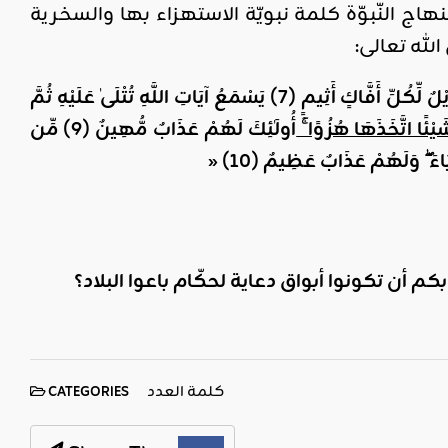
ج النّبوّة كلمة نبويّة الاستهزاء بها والسخرية
لله تعالى:
ْلٌ لِّكُلِّ أَفَّاكٍ أَثِيمٍ
(7)
يَسْمَعُ آيَاتِ اللَّهِ تُتْلَىٰ عَلَيْهِ ثُمَّ
َيْئًا اتَّخَذَهَا هُزُوًا ۚ
أُولَٰئِكَ لَهُمْ عَذَابٌ مُّهِينٌ (9
)
مِّن
ِيَاءَ ۖ وَلَهُمْ عَذَابٌ عَظِيمٌ
(10)
«
أن تكونوا أبواق دعاية لحكّام باعوا البلاد؟
كلمة العدد
CATEGORIES