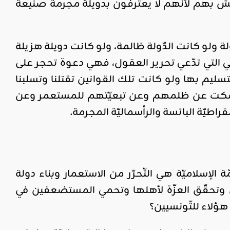
بطش بهم لأنّهم لا يعترفون بدويلة مجرمة صنيعة
ة ولو كانت الدّولة ظالمة، ولو كانت دويلة هزيلة
التي تدّعي تحرير العقول، فهي دعوة تحجر على
سليم بها ولو كانت تلك القوانين تقتلنا وتسلبنا
أن يسكت عن ظلمهم وعن تبعيّتهم للمستعمر وعن
يّة البائسة والرأسماليّة المجرمة.
 الإسلاميّة هي التّحرّر من الاستعمار وبناء دولة
ل وتحقّق العزّة لأهلها وتحمي المستضعفين في
 هؤلاء للتّونسيين؟