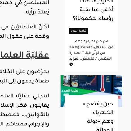
الخارجية، ماذا
المسلمين في جميع 
أخفى عنا بقية
يُعتدّ برأيه.
رؤساء، حكمونا؟؟
لكنّ العلمانيّين ف
كلمة العدد
وقحة على عقول المس
من كان له بقية وهم
من استقلال، فقد بدد وهمه
عقليّة العلما
من تولّى فينا " الصدارة
العظمى "، فلينظر ...
المزيد
يحرّضون على الخلافة،
طغاة يدعون إلى البطش
لتنجلي عقليّة العل
« حين يفضح
يقابلون فكر الإسلا
الكهرباء
بالقوانين… فمصطلح
وهم »دولة
والإجرام،فمحاكم ال
الحداثة