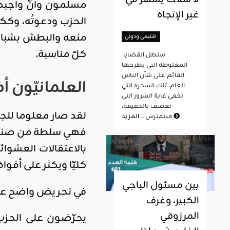
مسلمون وأنّ واجبهم
غير الإتجاه
الحزب ودعوتُه، وككل
منعه والبطش بشبابه
اقليمي ودولي
كلّ مناسبة.
ستطل القضايا
المغلوطة التي يطرحها
القائم على شأن الناس
العلمانيّون 
العام، تلك الشجرة التي
تخفي غابة الشرور التي
تعصف بالحقيقة،
لقد صار معلوما للجم
المزيد
فيتمترس ...
فهي سلطة من صنائع 
بالاعتقالات العشوائي
كليّا ويكثر على أفوا
بين مسئول الباجي
في تحريض واضح على ا
الكبير، وغرف
المرزوقي
يحرّضون على الحزب