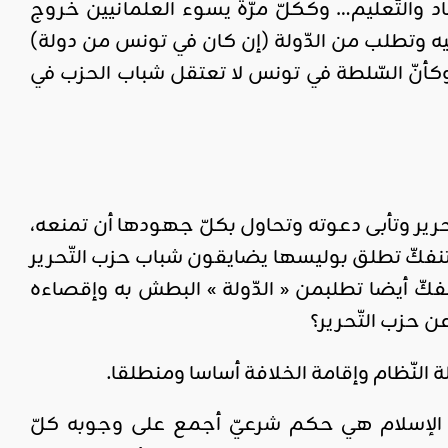
د والتّعليم… وككلّ مرّة يسوء العلمانيين خروج
ليه وتطلب من الدّولة (إن كان في تونس من دولة)
كأنّ السّلطة في تونس لا تعتقل شباب الحزب في
ّحرير وتأبى دعوته وتحاول بكلّ جهودها أن تمنعه،
نفكّ تطلق بوليسها يضايقون شباب حزب التّحرير
 تنفكّ أيضا تطلبمن « الدّولة » البطش به وإقصاءه
عن حزب التّحرير؟
النّظام وإقامة الخلافة أساسا ومنطلقا.
م الإسلام هي حكم شرعيّ أجمع على وجوبه كلّ