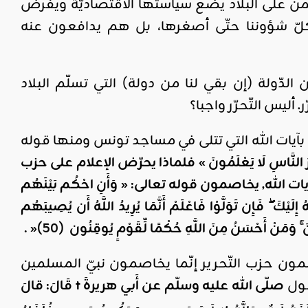
يمن على البلاد يضع سياستها الاقتصاديّة ويفرض
 كلّ شؤوننا حتّى أصغرها، بل هم يدافعون عنه
دّولة (إن بقي لنا من دولة) التي تسلّم البلاد
أليس التّحرّر واجبا؟
 بآيات الله التي تتلى في مساجد تونس ومنها قوله
مُ وَلَٰكِنَّ أَكْثَرَ النَّاسِ لَا يَعْلَمُونَ » فلماذا يحرّض الإعلام على حزب
الله, يخاصمون قوله تعالى: « وَأَنِ احْكُم بَيْنَهُم
ِلَيْكَ ۖ فَإِن تَوَلَّوْا فَاعْلَمْ أَنَّمَا يُرِيدُ اللَّهُ أَن يُصِيبَهُم
ونَ ۚ وَمَنْ أَحْسَنُ مِنَ اللَّهِ حُكْمًا لِّقَوْمٍ يُوقِنُون
(
50
)
« .
مون حزب التّحرير إنّما يخاصمون نبيّ المسلمين
قول
صلّى الله عليه وسلّم عن أَبي هريرةَ
t
قَالَ: قالَ