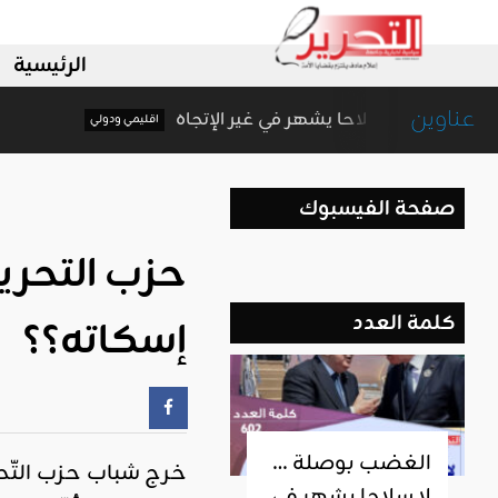
الرئيسية
عناوين
الغضب بوصلة … لا سلاحا يشهر في غير الإتجاه
اقليمي ودولي
صفحة الفيسبوك
حزب التحرير 
كلمة العدد
إسكاته؟؟
الغضب بوصلة …
خرج شباب حزب التّحر
لا سلاحا يشهر في