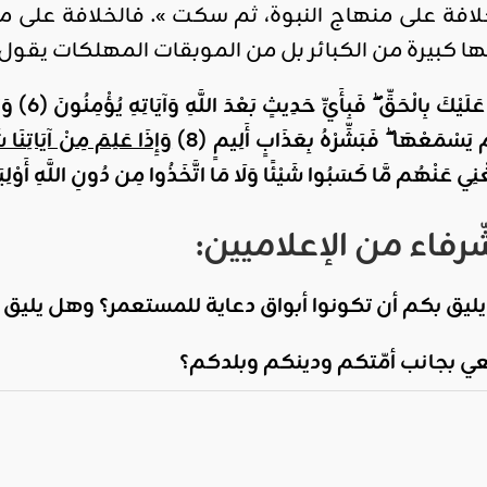
فة على منهاج النبوة، ثم سكت ». فالخلافة على منها
 كبيرة من الكبائر بل من الموبقات المهلكات يقول ا
اقليمي ودولي
صدور
عَلَيْكَ بِالْحَقِّ ۖ فَبِأَيِّ حَدِيثٍ بَعْدَ اللَّهِ وَآيَاتِهِ يُؤْمِنُونَ
(6)
وَي
العدد 601
مْ يَسْمَعْهَا ۖ فَبَشِّرْهُ بِعَذَابٍ أَلِيمٍ
(8)
وَإِذَا عَلِمَ مِنْ آيَاتِنَا ش
من جريدة
التحرير
ُغْنِي عَنْهُم مَّا كَسَبُوا شَيْئًا وَلَا مَا اتَّخَذُوا مِن دُونِ اللَّهِ أَوْل
ahmed
- juillet 26,
رفاء من الإعلاميين:
2026
0
 بكم أن تكونوا أبواق دعاية للمستعمر؟ وهل يليق بكم 
Read More
عي بجانب أمّتكم ودينكم وبلدكم؟