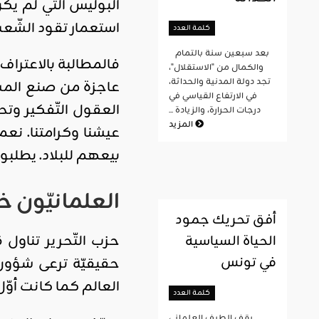
البوليس التي لم يك
استعمار تقود الشّعب إ
كلمة العدد
بعد سبعين سنة بالتمام
فالمطالبة بالاعتراف
والكمال من "الاستقلال"،
تجد دولة المدنية والحداثة،
عاجزة من صنع المس
في الارتفاع القياسي في
العقول التّفكير وتح
درجات الحرارة، والزيادة ...
المزيد
عيشنا وكرامتنا. ن
بيعهم للبلاد. يطلبو
العلمانيّون 
أفق تحريك جمود
حزب التّحرير تناول ق
الحياة السياسية
في تونس
حقيقيّة ترعى شؤون 
العالم كما كانت أوّل
كلمة العدد
يقف الطيف العلماني