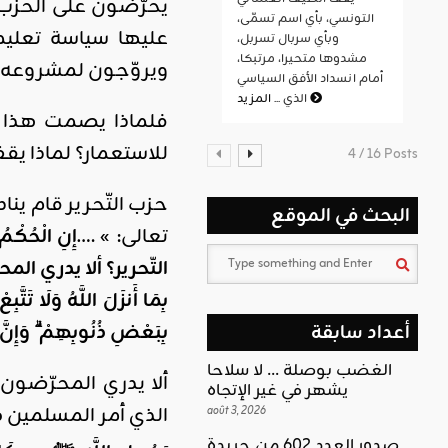
يحرّضون على الحزب 
التونسي، بأي اسم تسمّى،
عليها سياسة تعليمي
وبأي سربال تسربل،
مشدوها متحيرا، مرتبكا،
ويروّجون لمشروعه ا
أمام انسداد الأفق السياسي
المزيد
الذي ...
فلماذا يصمت هذا ال
للاستعمار؟ لماذا يقف 
4 / 16 Posts
حزب التّحرير قام ين
البحث في الموقع
تعالى: » ….
إِنِ الْحُكْمُ 
التّحرير؟ ألا يدري ال
بِمَا أَنزَلَ اللَّهُ وَلَا تَت
بِبَعْضِ ذُنُوبِهِمْ ۗ وَإِنَّ 
أعداد سابقة
الغضب بوصلة … لا سلاحا
ألا يدري المحرّضون
يشهر في غير الإتجاه
الذي أمر المسلمين 
août 3, 2026
صدور العدد 602 من جريدة