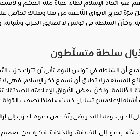
 هو اتّخاذ الإسلام نظام حياة منه الحكم والاقتصا
ّ مرّة تخرج الأبواق النّاعقة من هنا وهناك تحرّض ع
. وكأنّ السلطة في تونس لا تضايق الحزب وشبابه، و
أذيال سلطة متسلّطون
يع أنّ السّلطة في تونس اليوم تأبى أن تترك حزب الت
المستعمر لا تطيق أن تسمع ذكر الإسلام، فهي لا ت
ّة الظّالمة. ولكنّ بعض الأبواق الإعلاميّة الصدئةلا
ه أشباه الإعلاميين تساءل خبيث: « لماذا تصمت الدّولة 
لحزب، وهذا التحريض يتّخذ من دعوة الحزب إلى إزالة 
 لأنّه يدعو إلى الخلافة، والخلافة فكرة من صمي