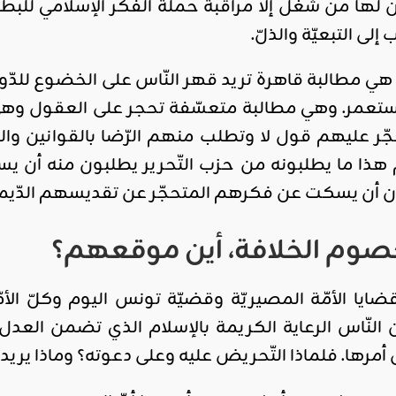
ن لها من شغل إلّا مراقبة حملة الفكر الإسلامي لل
لى التبعيّة والذلّ.
 هي مطالبة قاهرة تريد قهر النّاس على الخضوع للدّول
تعمر. وهي مطالبة متعسّفة تحجر على العقول وهي 
جّر عليهم قول لا وتطلب منهم الرّضا بالقوانين والت
عم هذا ما يطلبونه من حزب التّحرير يطلبون منه 
ن أن يسكت عن فكرهم المتحجّر عن تقديسهم الدّيمقراط
خصوم الخلافة، أين موقعهم؟
ضايا الأمّة المصيريّة وقضيّة تونس اليوم وكلّ الأمّة
النّاس الرعاية الكريمة بالإسلام الذي تضمن العد
 أمرها. فلماذا التّحريض عليه وعلى دعوته؟ وماذا يريد