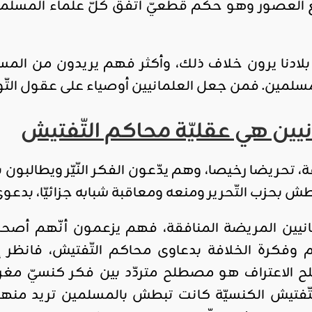
العصور وهو حكم قطعيّ اتّفق كلّ علماء المسلمي
ي بلادنا يرون خلاف ذلك، وأكثر فهم يريدون من ال
لمين. فمن جعل العلمانيين أوصياء على عقول التّ
نيين هي عقليّة محاكم التّفتيش
 تحريضا رخيصا، وهم يدّعون الفكر النّيّر ويطالبون بح
 بحزب التّحرير ومنعه ومعاقبة شبابه جزائيّا، بدعوى 
مانيين المريضة المنافقة، فهم يزعمون أنّهم أصحاب 
م وفكرة الخلافة بدعاوى محاكم التّفتيش، فانظر إ
 الاعتراف هو مصطلح متردّد بين فكر كنسيّ مغرق
تّفتيش الكنسيّة كانت تبطش بالمسلمين تريد منهم ا