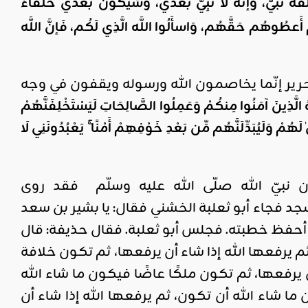
فَهُ نَبيٌّ، وَإنَّهُ لا نَبِيَّ بَعدي، وسَيَكُونُ بَعدي خُلَفَاءُ
ُمَّ أَعطُوهُم حَقَّهُم، وَاسأَلُوا اللَّه الَّذِي لَكُم، فَإنَّ اللَّه
حرير إنّما يخاصمون الله ورسوله ويقفون في وجه
هُ الَّذِينَ آمَنُوا مِنكُمْ وَعَمِلُوا الصَّالِحَاتِ لَيَسْتَخْلِفَنَّهُمْ
ُمْ وَلَيُبَدِّلَنَّهُم مِّن بَعْدِ خَوْفِهِمْ أَمْنًا ۚ يَعْبُدُونَنِي لَا
ن نبيّ الله صلّى الله عليه وسلّم فقد روى
سجد فجاء أبو ثعلبة الخشني فقال: يا بشير بن سعد
 أحفظ خطبته. فجلس أبو ثعلبة. فقال حذيفة: قال
م يرفعها الله إذا شاء أن يرفعها، ثم تكون خلافة
 يرفعها، ثم تكون ملكًا عاضًا فيكون ما شاء الله
ما شاء الله أن تكون، ثم يرفعها الله إذا شاء أن