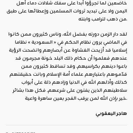
خاضعين لما تجرؤوا أبدا على سفك شلالات دماء أهل
اليمن ولا على تبديد ثروات المسلمين وإعطائها على طبق
من ذهب لترامب وابنته.
لقد دار الزمن دورته بفضل الله، وناس كثيرون ممن كانوا
في الماضي يرون نظام الحكم في « السعودية » نظاما
إسلاميا قد أزيحت الغشاوة عن أبصارهم واتضحت الرؤية
عندهم فعلموا أن حكام ذلك البلد خونة مجرمون قد
باعوا دينهم بكراسيهم. وقد تساقط كثيرون ممن
قدّموهم باعتبارهم علماء أمة الإسلام وبانت حقيقتهم
كذلك وأذلهم الله في الدنيا وزادهم ذلة على أبواب
سلاطينهم الذين يفتون على شرعهم. فكل هذا بشائر
خير بإذن الله لمن يرقب الفجر بعين ساهرة واعية.
هاجر اليعقوبي