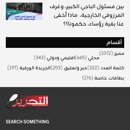
بين مسئول الباجي الكبير، وغرف
المرزوقي الخارجية، ماذا أخفى
عنا بقية رؤساء، حكمونا؟؟
أقسام
مميز
(1072)
محلي
(665)
اقليمي ودولي
(343)
كلمة العدد
(322)
خبر وتعليق
(203)
الجريدة الورقية
(197)
بطاقات خاصة
(176)
SEARCH SOMETHING