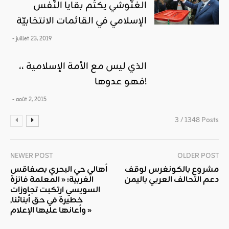
الغنّوشي يكتُم بقايا النّفس
الإسلامي في القائمات الانتخابيّة
- juillet 23, 2019
الذي ليس مع الأمة الإسلامية ،،
فهو عدوها!
- août 2, 2015
3 / 1348 Posts
NEWER POST
OLDER POST
مشروع بالكونغرس لوقف
أهالي حي البحري بصفاقس
دعم التحالف العربي باليمن
الغربية: « المعلمة فائزة
السويسي ارتكبت تجاوزات
خطيرة في حق أبنائنا,
وأعانها عليها الإعلام »