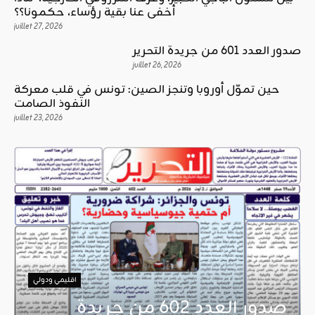
أخفى عنا بقية رؤساء، حكمونا؟؟
juillet 27, 2026
صدور العدد 601 من جريدة التحرير
juillet 26, 2026
حين تموّل أوروبا وتنجز الصين: تونس في قلب معركة
النفوذ الصامت
juillet 23, 2026
اقليمي ودولي
صدور العدد 602 من جريدة