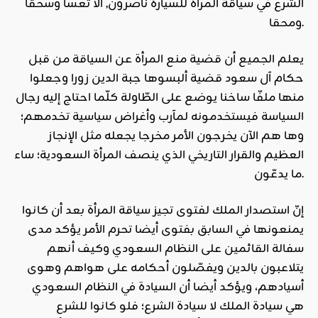
الشرع في سياقة المرأة للسيارة ناصرون, ألا تعسا وسحقا
ومحقا.
يعلم الجميع أن قضية منع المرأة عن السياقة من قبل
حكام آل سعود قضية ألبسوها جبة الدين زورا وجعلوا
منها ملفّا ساخنا يوضع على الطّاولة كلّما احتاج إليه رجال
السياسة فيستخدمونه لمآرب وأغراض سياسية تخدمهم؛
وها هم الآن يخرجون الأمر مخرجا يجعله مثل الإنجاز
العظيم والقرار التاريخي الذي ينصف المرأة السعودية؛ ساء
ما يدعّون.
إنّ استصدار الملك لفتوى تجيز سياقة المرأة بعد أن كانوا
يمنعونها في السابق بفتوى أيضا تحرم الأمر يؤكد مدى
سفالة القائمين على النظام السعودي وكيف أنهم
يتلاعبون بالدين ويفصّلون أحكامه على هواهم وهوى
أسيادهم، ويؤكد أيضا أن السيادة في النظام السعودي
هي سيادة الملك لا سيادة الشرع؛ فلو كانوا للشرع