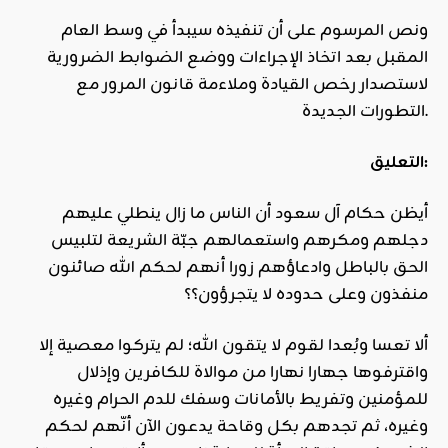
ونص المرسوم على أن تنفيذه سيبدأ في وسط العام
المقبل بعد اتخاذ الإجراءات ووضع الضوابط الضرورية
لاستصدار رخص القيادة وملاءمة قانون المرور مع
التطورات الجديدة.
التعليق:
أيظن حكام آل سعود أن الناس ما زال ينطلي عليهم
دجلهم ومكرهم واستعمالهم جبّة الشريعة لتلبيس
الحق بالباطل وادعاؤهم زورا أنهم لحكم الله صائنون
منفذون وعلى حدوده لا يتجرؤون؟؟
ألا تعسا وبُعدا لقوم لا يتقون الله؛ لم يتركوا معصية إلا
واقترفوها جهارا نهارا من موالاة للكافرين وإذلال
للمؤمنين وتفريط بالأمانات وسفك للدم الحرام وغيره
وغيره، ثم تجدهم بكل وقاحة يدعون الآن أنّهم لحكم