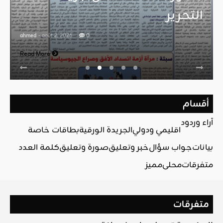
التحرير
ahmed
- août 2, 2026
0
Read More
أقسام
آراء وردود
اقليمي ودولي
الجريدة الورقية
بطاقات خاصة
بيانات
جواب سؤال
خبر وتعليق
صورة وتعليق
كلمة العدد
متفرقات
محلي
مميز
متفرقات