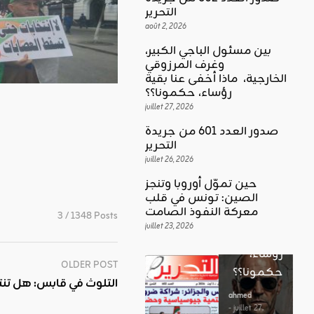
التحرير
août 2, 2026
بين مسئول الباجي الكبير،
وغرف المرزوقي
كلمة العدد
الخارجية، ماذا أخفى عنا بقية
اقليمي ودولي
بين
رؤساء، حكمونا؟؟
حين تموّل
مسئول
juillet 27, 2026
أوروبا
الباجي
صدور العدد 601 من جريدة
وتنجز
الكبير،
اقليمي ودولي
التحرير
الصين:
الغضب
juillet 26, 2026
وغرف
تونس في
بوصلة …
المرزوقي
حين تموّل أوروبا وتنجز
قلب
لا سلاحا
الصين: تونس في قلب
الخارجية،
معركة
معركة النفوذ الصامت
يشهر في
3 / 1348 Posts
ماذا أخفى
النفوذ
juillet 23, 2026
غير الإتجاه
عنا بقية
الصامت
رؤساء،
ahmed
OLDER POST
حكمونا؟؟
ahmed
- août 3, 2026
التلوث في قابس: هل تنت
- juillet 23,
0
2026
ahmed
ستطل القضاي
0
- juillet 27,