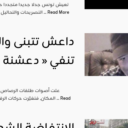
Read More
التصريحات والتحاليل حول الموضوع نارية تارة ومؤيدة للحكومة تارة أخرى كأنها ...
داعش تتبنى وا
تنفي « دعشنة »
علت أصوات طلقات الرصاص حت
Read
المكان, فتغيّرت حركات الرقص إلى تهاو على صوت الرصاص..ولم تمر دقائق معدودات ...