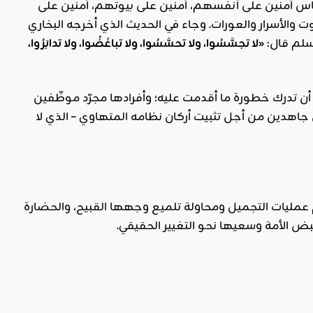
الناس آمنين على أنفسهم، آمنين على بيوتهم، آمنين على
 والأسرار والعورات. وجاء في الحديث الذي أخرجه البخاري
وسلم قال:
«لا تجسَّسُوا، ولا تحسَّسُوا، ولا تباغَضُوا، ولا تدابَرُوا،
 تدرك خطورة ما أقدمت عليه؛ وأفرادها مجرّد موظّفين
اهدين من أجل تثبيت أركان نظامه المتهاوي – الذي لا
 رغم عمليات التجميل ومحاولة تلميع وجهها القبيح، والحضارة
ض الأمة وسعيها نحو التغيير الحقيقي.