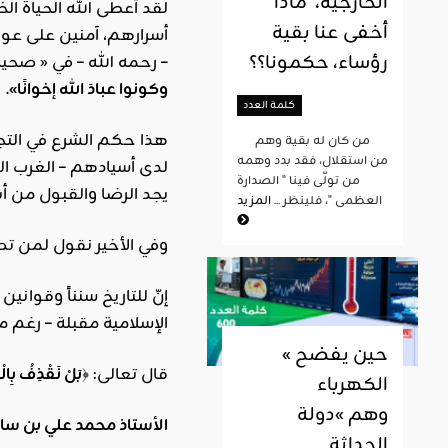
الخارجية، ماذا
لقد أعطى الله الحياة ال
أخفى عنا بقية
أسرارهم، آمنين على عورا
رؤساء، حكمونا؟؟
– رحمه الله – في « صحيح
وكونوا عبادَ الله إخوانًا»
.
كلمة العدد
هذا حكم الشرع في التج
من كان له بقية وهم
من استقلال، فقد بدد وهمه
لدى أسيادهم – الغرب ال
من تولّى فينا " الصدارة
يجد الرضا والقبول من أب
العظمى "، فلينظر ...
المزيد
وفي الأخير نقول لمن تصوّ
إنّ للتاريخ سنناً وقوان
الإسلامية مقبلة – رغم 
« حين يفضح
قال تعالى: ﴿
بَلْ نَقْذِفُ بِال
الكهرباء
وهم »دولة
الأستاذ محمد علي بن سا
الحداثة