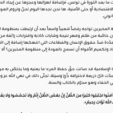
ا بعد الثورة في تونس، فإضافة لهزالها وعجزها عن إيجاد الح
الاقتصادية أو حتى الأمنية، ها نحن نجدها اليوم تحنّ وتروم ال
نوني.
مة المخبرين تواجه رفضاً شعبياً واسعاً بعد أن ارتبطت بمنظوم
ّون خاصّة من ظلم وقهر نتيجة وشايات كاذبة وافتراءات زائفة من 
دّدة ضدّ حقوق الإنسان والفظاعات التي انتهكها إضافة إلى ال
وتكميم الأفواه أن تسمح بالعودة إلى منظومة المخبرين؟ ألا يُعدّ 
الإسلامية قد صانت حقّ حفظ المرء؛ ما يعنيه وما يختصّ به من 
ّت كلّ ذريعة لاختراقه بأيّ وسيلة، تجلّى ذلك في نهي الله عز
 الخفاء وهو محرّم بالكتاب والسنة.
ينَ آمَنُوا اجْتَنِبُوا كَثِيرًا مِنَ الظَّنِّ إِنَّ بَعْضَ الظَّنِّ إِثْمٌ وَلَا تَجَسَّسُوا وَلَا يَ
 اللَّهَ تَوَّابٌ رَحِيمٌ
﴾.