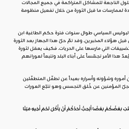
لول الناجعة للمشاكل المتراكمة في جميع المجالات
عودة لممارسات ما قبل الثورة من خلال تفعيل منظومة
ة البوليس السياسي طوال سنوات فترة حكم الطاغية ابن
قبل هؤلاء المخبرين. وقد تمّ حلّ هذا الجهاز بعد الثورة
تضييقات التي مارسها على الحريات. فكيف يعقل لثورة
هذا الأمر تجسّساً على أبناء البلد وتتبعاً لعوراتهم
أموره وشؤونه وأسراره بعيداً عن تطفّل المتطفّلين
 وجلّ المؤمنين عن خُلق التجسس وهو تتبّع العورات
غْتَبْ بَعْضُكُمْ بَعْضًا أَيُحِبُّ أَحَدُكُمْ أَنْ يَأْكُلَ لَحْمَ أَخِيهِ مَيْتًا