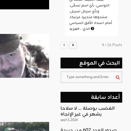
التونسي، بأي اسم تسمّى،
وبأي سربال تسربل،
مشدوها متحيرا، مرتبكا،
أمام انسداد الأفق السياسي
المزيد
الذي ...
4 / 16 Posts
البحث في الموقع
أعداد سابقة
الغضب بوصلة … لا سلاحا
يشهر في غير الإتجاه
août 3, 2026
صدور العدد 602 من جريدة