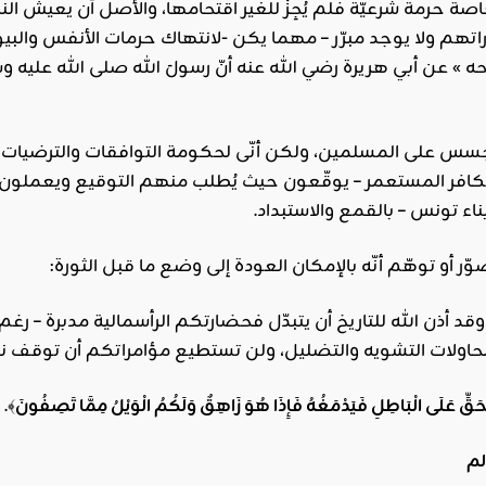
خاصة حرمة شرعيّة فلم يُجِزْ للغير اقتحامها، والأصل أن يعيش 
تهم ولا يوجد مبرّر – مهما يكن -لانتهاك حرمات الأنفس والبيوت
ه » عن أبي هريرة رضي الله عنه أنّ رسولَ الله صلى الله عليه 
سس على المسلمين، ولكن أنّى لحكومة التوافقات والترضيات أن
كافر المستعمر – يوقّعون حيث يُطلب منهم التوقيع ويعملون ج
ناء تونس – بالقمع والاستبداد.
ر أو توهّم أنّه بالإمكان العودة إلى وضع ما قبل الثورة:
ين وقد أذن الله للتاريخ أن يتبدّل فحضارتكم الرأسمالية مدبرة –
محاولات التشويه والتضليل، ولن تستطيع مؤامراتكم أن توقف نب
ْحَقِّ عَلَى الْبَاطِلِ فَيَدْمَغُهُ فَإِذَا هُوَ زَاهِقٌ وَلَكُمُ الْوَيْلُ مِمَّا تَصِفُونَ
﴾.
لم