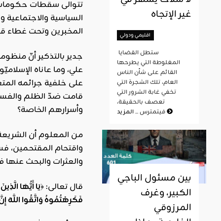
تتوالى سقطات حكومات م
غير الإتجاه
السياسية والاجتماعية و
المخبرين وتحت غطاء قا
اقليمي ودولي
ستطل القضايا
جدير بالتذكير أنّ منظو
المغلوطة التي يطرحها
علي، وما عاناه الإسلامي
القائم على شأن الناس
على خلفية جرائمه المتع
العام، تلك الشجرة التي
تخفي غابة الشرور التي
قامت ضدّ الظلم والفساد 
تعصف بالحقيقة،
وأسرارهم الخاصة؟
المزيد
فيتمترس ...
من المعلوم أن الشريعة 
واقتحام المقتحمين، فسد
والعثرات والبحث عنها في
بين مسئول الباجي
قال تعالى: ﴿
يَا أَيُّهَا الَّذِ
الكبير، وغرف
فَكَرِهْتُمُوهُ وَاتَّقُوا اللَّهَ إِنَّ
المرزوقي