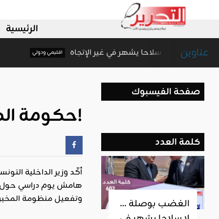
الرئيسية
عناوين
الغضب بوصلة … لا سلاحا يشهر في غير الإتجاه
اقليمي ودولي
صفحة الفيسبوك
حكومة الصيد تقنن التجسس على المسلمين!
كلمة العدد
أكّد وزير الداخلية التون
هامش يوم دراسي حول قوا
وتفعيل منظومة المخبرين
الغضب بوصلة …
لا سلاحا يشهر في