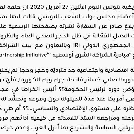
أعلنت السفارة الامريك
عضاء مجلس نواب الشعب التونسي قالت انها تمحورت
 بلاغ صادر عن السفارة نشرته بصفحتها الرسمية عل
 العمل الفعّالة في ظل الحجر الصحي العام والظروف 
ة الشرق أوسطية” “The Middle East Partnership Initiative”.
اقتصادية واجتماعية جد مترديّة وحجر وحجز لم يمنع
دورها تعاني خسائر فادحة جراء وباء الكورونا, فأيّ د
ّض دوره لرئيس الحكومة؟؟ أليس انخراطا في مجموعة
 أمريكا منذ مدة للحيلولة دون وقوعه وتحشّد له ك
نتظرة على مستوى الإقتصادي والسياسي…؟؟ أم هي حل
حلة ومراجعة السيّد لتلامذته في كيفية آدائهم ف
حترفيي السياسة والتشريع بما أنزل الغرب وعدم حر