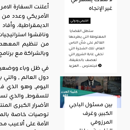
غير الإتجاه
الأمريكي وعدد من أ
اقليمي ودولي
الديمقراطية. وأفاد
ستطل القضايا
وناقشوا استراتيجيات
المغلوطة التي يطرحها
القائم على شأن الناس
العام، تلك الشجرة التي
وبالشراكة مع برنامج “مبادرة الشراك
تخفي غابة الشرور التي
تعصف بالحقيقة،
المزيد
فيتمترس ...
في ظل وباء ووضعية 
دول العالم , والتي ب
اليوم, وهو الذي فو
للسقوط, والذي تسعى
بين مسئول الباجي
الأضرار الكبرى الم
الكبير، وغرف
توصيات خاصة بالمر
المرزوقي
الأمة على ألاعيب م