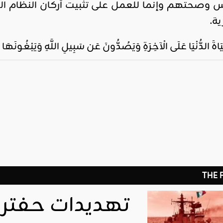
اس وصحتهم وإنما للعمل على تثبيت أركان النظام ال
ية.
يَاةَ الدُّنْيَا عَلَى الْآخِرَةِ وَيَصُدُّونَ عَن سَبِيلِ اللَّهِ وَيَبْغُونَهَا
THE
تهديدات حفتر ل