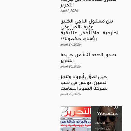
التحرير
août 2, 2026
بين مسئول الباجي الكبير،
وغرف المرزوقي
كلمة العدد
الخارجية، ماذا أخفى عنا بقية
اقليمي ودولي
بين
رؤساء، حكمونا؟؟
حين تموّل
مسئول
juillet 27, 2026
أوروبا
الباجي
صدور العدد 601 من جريدة
وتنجز
الكبير،
اقليمي ودولي
التحرير
الصين:
الغضب
juillet 26, 2026
وغرف
تونس في
بوصلة …
المرزوقي
حين تموّل أوروبا وتنجز
قلب
لا سلاحا
الصين: تونس في قلب
الخارجية،
معركة
معركة النفوذ الصامت
يشهر في
ماذا أخفى
النفوذ
juillet 23, 2026
غير الإتجاه
عنا بقية
الصامت
رؤساء،
ahmed
حكمونا؟؟
ahmed
- août 3, 2026
- juillet 23,
0
2026
ahmed
ستطل القضاي
0
- juillet 27,