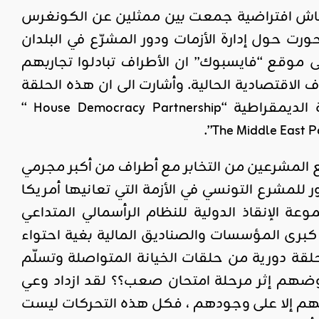
ية بتونس اليوم الاثنين 27 أفريل 2020 ان حلقة نقاش افتراضية جمعت بين ممثلين عن الكونغرس
 حول إدارة الأزمات ودور المشرّع في البلدان
ى موقع “فايسبوك” ان الأطراف تبادلوا تجاربهم
الاقتصادية الحالية. وأشارت الى ان هذه الحلقة
من تنظيم المعهد الجمهوري الدولي IRI وبالتعاون مع بيت الشراكة الديمقراطية “House Democracy Partnership “
 المشرعين من التخابر مع أطراف من أكبر مجرمي
ور للمشرع التونسي في الأزمة التي تعانيها أمريكا
 الإنقاذ الدولية للنظام الرأسمالي المتداعي
برى المؤسسات والصناديق المالية بغية احتواء
قة دورية من حلقات الخيانة المتواصلة وتسلّم
روضهم إثر مرحلة امتحان صعب؟؟ لقد ازداد وعي
صهم إلا على وجودهم ، فكل هذه التحركات ليست