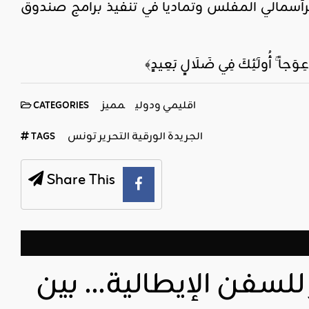
رأسمالي المفلس وتماديا في تنفيذ برامج صندوق
 عِوَجاً ۚ أُولَٰئِكَ فِي ضَلَالٍ بَعِيدٍ﴾
اقليمي ودولي
مميز
CATEGORIES
الجريدة الورقية التحرير تونس
TAGS
Share This
لسفن الإيطالية… بين