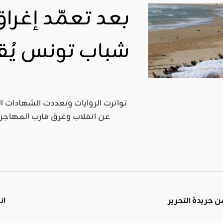
بعد تعمّد إغرا
شباب تونس يُق
عن انقلاب وغرق قارب المهاجرين 
ان