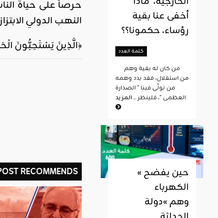
الخارجية، ماذا
حرصاً على حياة الن
أخفى عنا بقية
النهب الدولي الابتزاز
رؤساء، حكمونا؟؟
﴿الَّذِينَ يَسْتَحِبُّونَ الْحَ
كلمة العدد
من كان له بقية وهم
من استقلال، فقد بدد وهمه
من تولّى فينا " الصدارة
العظمى "، فلينظر ...
المزيد
 POST RECOMMENDS
« حين يفضح
الكهرباء
وهم »دولة
الحداثة