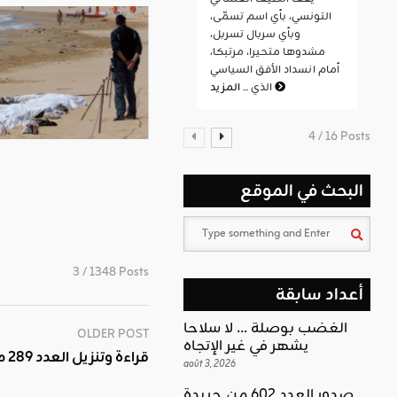
التونسي، بأي اسم تسمّى،
وبأي سربال تسربل،
مشدوها متحيرا، مرتبكا،
أمام انسداد الأفق السياسي
المزيد
الذي ...
4 / 16 Posts
البحث في الموقع
3 / 1348 Posts
أعداد سابقة
الغضب بوصلة … لا سلاحا
OLDER POST
يشهر في غير الإتجاه
قراءة وتنزيل العدد 289 من جريدة التحرير
août 3, 2026
صدور العدد 602 من جريدة