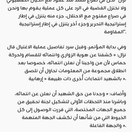
نزّال “نحن في صراع ممتد منذ عقود مع الكيان الصهيوني
ولا نختزل القضية في الرد على كل عملية يـقوم بها ونحن
في صراع مفتوح مع الاحتلال، جزء منه يتنزل في إطار
إستراتيجية التحرير وجزء آخر يتنزل في إطار إستراتيجية
المقاومة”.
وفي بداية المؤتمر، وقبل سرد تفاصيل عملية الاغتيال قال
نزال: « كشفنا عن هوية الزواري وانتمائه للقسام ولحركة
حماس لأن من واجبنا أن نعلن انتمائه، خصوصا بعد
انطلاق مجموعة من المعلومات تحاول أن تلصق
بالشهيد انتماءات أُخرى ذات طبيعة « إرهابية ».
وأضاف: « وجدنا من حق الشهيد أن نعلن عن انتمائه،
وباشرنا منذ اللحظات الأولى لتشكيل لجنة تحقيق من
جميع الجهات المختصة، التي قررت الوصول إلى كل
الخيوط التي من شأنها أن تكشف الجهة المتهمة
والجهة الفاعلة ».