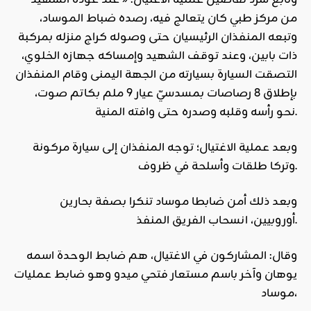
من مركز طبي كان يتعالج فيه، رصده ضباط الموساد،
وتبعه المنفذان الرئيسيان حتى وصوله كراج منزله بمركبة
ذات بابين، وعند توقف الشهيد وإمساكه جهازه الخلوي،
التصقت السيارة بسيارته من الجهة اليمنى وقام المنفذان
بإطلاق 8 رصاصات بمسدسيّ عيار 9 ملم بكاتم صوت،
نحو رأسه وقلبه وصدره حتى وافته المنية.
وبعد عملية الاغتيال؛ توجه المنفذان إلى سيارة مركونة
وتركا طلقات وأسلحة في ظروف.
وبعد ذلك أمن ضابطا موساد تنكرا بصفة بحارين
أوروبيين، انسحاب الفريق المنفذ.
وقال: المشاركون في الاغتيال، هم ضابط الوحدة اسمه
يوهان وآخر باسم مستعار فتحي ميدو وهو ضابط عمليات
موساد،