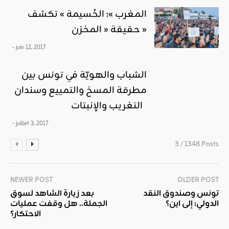
المغرب »: الحُسيمة » تكشف
حقيقة « المخزن »
- juin 12, 2017
الشباب والهويّة في تونس بين
مطرقة المسخ والتمييع وسندان
التغريب والإنبتات
- juillet 3, 2017
3 / 1348 Posts
NEWER POST
OLDER POST
تونس وصندوق النقد
بعد زيارة الشاهد لسوق
الدولي: إلى اين؟
الجملة.. هل وقفت عمليات
الاحتكار؟