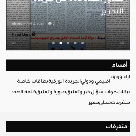
التحرير
ahmed
- août 2, 2026
0
Read More
أقسام
آراء وردود
اقليمي ودولي
الجريدة الورقية
بطاقات خاصة
بيانات
جواب سؤال
خبر وتعليق
صورة وتعليق
كلمة العدد
متفرقات
محلي
مميز
متفرقات