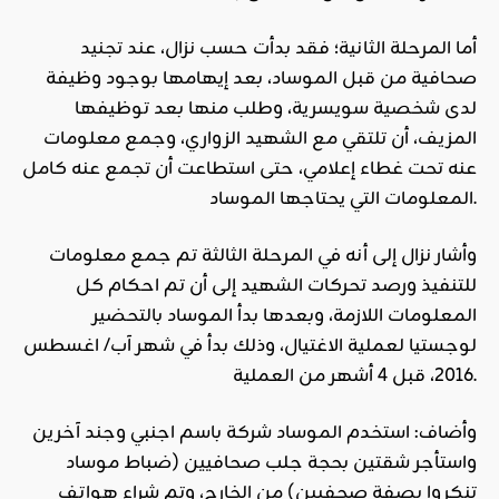
أما المرحلة الثانية؛ فقد بدأت حسب نزال، عند تجنيد
صحافية من قبل الموساد، بعد إيهامها بوجود وظيفة
لدى شخصية سويسرية، وطلب منها بعد توظيفها
المزيف، أن تلتقي مع الشهيد الزواري، وجمع معلومات
عنه تحت غطاء إعلامي، حتى استطاعت أن تجمع عنه كامل
المعلومات التي يحتاجها الموساد.
وأشار نزال إلى أنه في المرحلة الثالثة تم جمع معلومات
للتنفيذ ورصد تحركات الشهيد إلى أن تم احكام كل
المعلومات اللازمة، وبعدها بدأ الموساد بالتحضير
لوجستيا لعملية الاغتيال، وذلك بدأ في شهر آب/ اغسطس
2016، قبل 4 أشهر من العملية.
وأضاف: استخدم الموساد شركة باسم اجنبي وجند آخرين
واستأجر شقتين بحجة جلب صحافيين (ضباط موساد
تنكروا بصفة صحفيين) من الخارج، وتم شراء هواتف