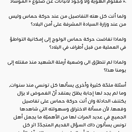
معلوم الهوية ولا وجود لاثباتات عن ضلوع « الموساد ».
ولما أتت كل هته التفاصيل من عند حركة حماس وليس
من عند وزارة السيادة المشرفة على أمن البلاد؟
ولماذا تغاضت حركة حماس الولوج إلى إمكانية التواطؤ
في العملية من قبل أطراف في البلاد؟
ولماذا لم تتطرّق الى وضعية أرملة الشهيد منذ مقتله إلى
يومنا هذا؟
أسئلة ملحّة كثيرة وأخرى يسألها كل تونسي منذ سنوات,
وما لم يجد لها إجابة يظلّ يعتقد أنّ الغموض لا يزال
يكتنف الحادثة وان أتت حركة حماس على تفاصيل
وقعها. لأن مسألة الاختراق وسهولته التي شاهدها
الجميع في عديد المرات لها من الأهميّة ما يجعل أهل
تونس يسألون ذاك السؤال القديم المتجدّدّ اثر كل