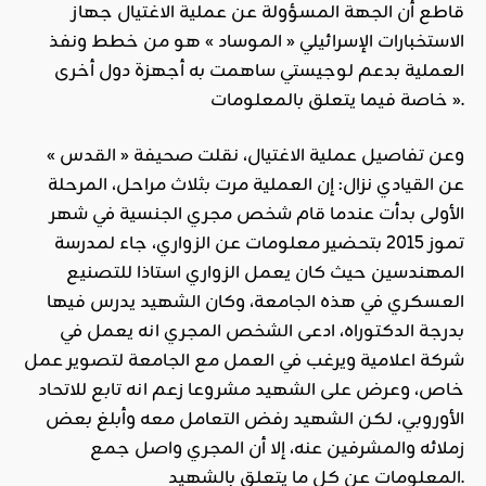
قاطع أن الجهة المسؤولة عن عملية الاغتيال جهاز
الاستخبارات الإسرائيلي « الموساد » هو من خطط ونفذ
العملية بدعم لوجيستي ساهمت به أجهزة دول أخرى
خاصة فيما يتعلق بالمعلومات ».
وعن تفاصيل عملية الاغتيال، نقلت صحيفة « القدس »
عن القيادي نزال: إن العملية مرت بثلاث مراحل، المرحلة
الأولى بدأت عندما قام شخص مجري الجنسية في شهر
تموز 2015 بتحضير معلومات عن الزواري، جاء لمدرسة
المهندسين حيث كان يعمل الزواري استاذا للتصنيع
العسكري في هذه الجامعة، وكان الشهيد يدرس فيها
بدرجة الدكتوراه، ادعى الشخص المجري انه يعمل في
شركة اعلامية ويرغب في العمل مع الجامعة لتصوير عمل
خاص، وعرض على الشهيد مشروعا زعم انه تابع للاتحاد
الأوروبي، لكن الشهيد رفض التعامل معه وأبلغ بعض
زملائه والمشرفين عنه، إلا أن المجري واصل جمع
المعلومات عن كل ما يتعلق بالشهيد.