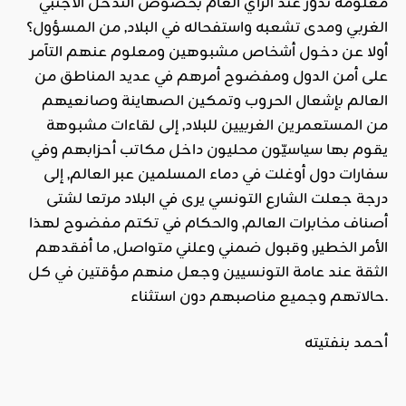
معلومة تدور عند الرأي العام بخصوص التدخّل الأجنبي
الغربي ومدى تشعبه واستفحاله في البلاد, من المسؤول؟
أولا عن دخول أشخاص مشبوهين ومعلوم عنهم التآمر
على أمن الدول ومفضوح أمرهم في عديد المناطق من
العالم بإشعال الحروب وتمكين الصهاينة وصانعيهم
من المستعمرين الغربيين للبلاد, إلى لقاءات مشبوهة
يقوم بها سياسيّون محليون داخل مكاتب أحزابهم وفي
سفارات دول أوغلت في دماء المسلمين عبر العالم, إلى
درجة جعلت الشارع التونسي يرى في البلاد مرتعا لشتى
أصناف مخابرات العالم, والحكام في تكتم مفضوح لهذا
الأمر الخطير, وقبول ضمني وعلني متواصل, ما أفقدهم
الثقة عند عامة التونسيين وجعل منهم مؤقتين في كل
حالاتهم وجميع مناصبهم دون استثناء.
أحمد بنفتيته