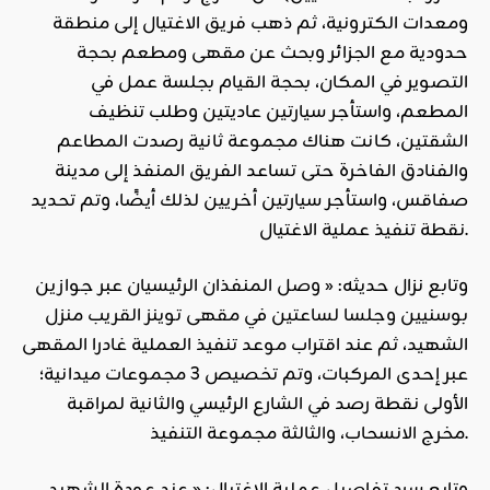
ومعدات الكترونية، ثم ذهب فريق الاغتيال إلى منطقة
حدودية مع الجزائر وبحث عن مقهى ومطعم بحجة
التصوير في المكان، بحجة القيام بجلسة عمل في
المطعم، واستأجر سيارتين عاديتين وطلب تنظيف
الشقتين، كانت هناك مجموعة ثانية رصدت المطاعم
والفنادق الفاخرة حتى تساعد الفريق المنفذ إلى مدينة
صفاقس، واستأجر سيارتين أخريين لذلك أيضًا، وتم تحديد
نقطة تنفيذ عملية الاغتيال.
وتابع نزال حديثه: « وصل المنفذان الرئيسيان عبر جوازين
بوسنيين وجلسا لساعتين في مقهى توينز القريب منزل
الشهيد، ثم عند اقتراب موعد تنفيذ العملية غادرا المقهى
عبر إحدى المركبات، وتم تخصيص 3 مجموعات ميدانية؛
الأولى نقطة رصد في الشارع الرئيسي والثانية لمراقبة
مخرج الانسحاب، والثالثة مجموعة التنفيذ.
وتابع سرد تفاصيل عملية الاغتيال: « عند عودة الشهيد