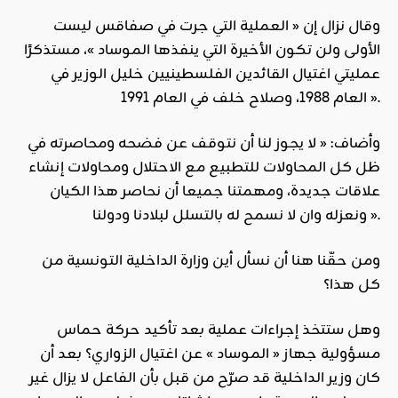
وقال نزال إن « العملية التي جرت في صفاقس ليست
الأولى ولن تكون الأخيرة التي ينفذها الموساد »، مستذكرًا
عمليتي اغتيال القائدين الفلسطينيين خليل الوزير في
العام 1988، وصلاح خلف في العام 1991 ».
وأضاف: « لا يجوز لنا أن نتوقف عن فضحه ومحاصرته في
ظل كل المحاولات للتطبيع مع الاحتلال ومحاولات إنشاء
علاقات جديدة، ومهمتنا جميعا أن نحاصر هذا الكيان
ونعزله وان لا نسمح له بالتسلل لبلادنا ودولنا ».
ومن حقّنا هنا أن نسأل أين وزارة الداخلية التونسية من
كل هذا؟
وهل ستتخذ إجراءات عملية بعد تأكيد حركة حماس
مسؤولية جهاز « الموساد » عن اغتيال الزواري؟ بعد أن
كان وزير الداخلية قد صرّح من قبل بأن الفاعل لا يزال غير