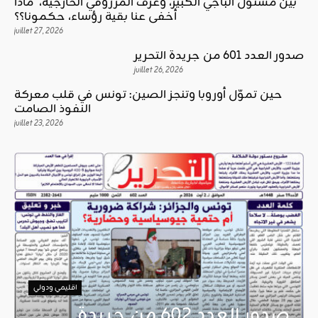
بين مسئول الباجي الكبير، وغرف المرزوقي الخارجية، ماذا
أخفى عنا بقية رؤساء، حكمونا؟؟
juillet 27, 2026
صدور العدد 601 من جريدة التحرير
juillet 26, 2026
حين تموّل أوروبا وتنجز الصين: تونس في قلب معركة
النفوذ الصامت
juillet 23, 2026
اقليمي ودولي
صدور العدد 602 من جريدة