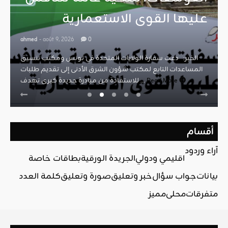
عليها القوى الاستعمارية
ahmed
- août 9, 2026
0
الخبر: دعت سفارة الولايات المتحدة في تونس ومكتب تنسيق
المساعدات التابع لمكتب شؤون الشرق الأدنى إلى تقديم طلبات
Read More
للاستفادة من مبادرة جديدة كبرى تهدف ...
أقسام
آراء وردود
اقليمي ودولي
الجريدة الورقية
بطاقات خاصة
بيانات
جواب سؤال
خبر وتعليق
صورة وتعليق
كلمة العدد
متفرقات
محلي
مميز