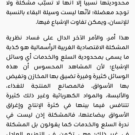
محدوديتها نسبيا إلا أنها لا تسبّب مشكلة ولا
توجد معضلة؛ لأنّها ليست وسيلة البقاء بالنسبة
للإنسان، ويمكن تفاوت الإشباع فيها.
هذا أمر، والأمر الآخر الدال على فساد نظرية
المشكلة الاقتصادية الغربية الرأسمالية هو كذبة
ما يسمى بمحدودية السلع والخدمات أي وسائل
الإشباع؛ لأن المشاهد المحسوس أن هذه
الوسائل كثيرة وفيرة تضيق بها المخازن وتفيض
بها الأسواق. فالمصانع المنتجة للغذاء،
والألبسة، والمواد الكهربائية وغير ذلك كثيرة
تتنافس فيما بينها في كثرة الإنتاج وإغراق
الأسواق ببضاعتها، فالمشكلة إذن ليست في
ندرة السلع والخدمات كما يقولون بل المشكلة
في غير ذلك؛ وهي تكمن في التوزيع العادل