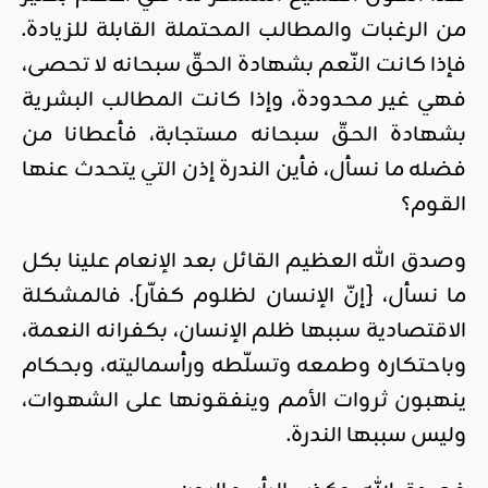
من الرغبات والمطالب المحتملة القابلة للزيادة.
فإذا كانت النّعم بشهادة الحقّ سبحانه لا تحصى،
فهي غير محدودة، وإذا كانت المطالب البشرية
بشهادة الحقّ سبحانه مستجابة، فأعطانا من
فضله ما نسأل، فأين الندرة إذن التي يتحدث عنها
القوم؟
وصدق الله العظيم القائل بعد الإنعام علينا بكل
ما نسأل، {إنّ الإنسان لظلوم كفاّر}. فالمشكلة
الاقتصادية سببها ظلم الإنسان، بكفرانه النعمة،
وباحتكاره وطمعه وتسلّطه ورأسماليته، وبحكام
ينهبون ثروات الأمم وينفقونها على الشهوات،
وليس سببها الندرة.