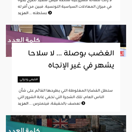
لا زالت مسألة مشروعية سلطة قيس سعيد تطرح بقوة
في ميزان المعادلات السياسية التونسية. فبين من أقر له
المزيد
بسلطته ...
الغضب بوصلة … لا سلاحا
يشهر في غير الإتجاه
اقليمي ودولي
ستطل القضايا المغلوطة التي يطرحها القائم على شأن
الناس العام، تلك الشجرة التي تخفي غابة الشرور التي
المزيد
تعصف بالحقيقة، فيتمترس ...