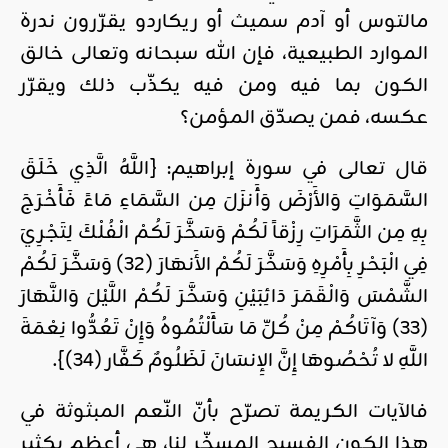
مالتوس أو آدم سميث أو ريكاردو يقرّرون ندرة
الموارد الطبيعية، فإن الله سبحانه وتعالى خالق
الكون بما فيه ومن فيه يكذّب ذلك ويقرّر
عكسه، فمن يصدّق المؤمن؟
قال تعالى في سورة إبراهيم: {اللَّهُ الَّذِي خَلَقَ
السَّمَوَاتِ وَالأَرْضَ وَأَنزَلَ مِن السَّمَاءِ مَاءً فَأَخْرَجَ
بِهِ مِن الثَّمَرَاتِ رِزْقاً لَكُمْ وَسَخَّرَ لَكُمْ الْفُلْكَ لِتَجْرِيَ
فِي الْبَحْرِ بِأَمْرِهِ وَسَخَّرَ لَكُمْ الأَنهَارَ (32) وَسَخَّرَ لَكُمْ
الشَّمْسَ وَالْقَمَرَ دَائِبَيْنِ وَسَخَّرَ لَكُمْ اللَّيْلَ وَالنَّهَارَ
(33) وَآتَاكُمْ مِنْ كُلِّ مَا سَأَلْتُمُوهُ وَإِنْ تَعُدُّوا نِعْمَةَ
اللَّهِ لا تُحْصُوهَا إِنَّ الإِنسَانَ لَظَلُومٌ كَفَّار (34)}.
فالآيات الكريمة تصرّح بأنّ النّعم المبثوثة في
هذا الكون الفسيح المسخّر لنا، هي أعظم بكثير