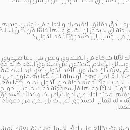
عرف أدقّ دقائق الاقتصاد والإدارة في تونس، وبديه
يّة أي لا يجوز أن يطّلع عليها كائنا من كان إلا ا
في تونس إلى صندوق النّقد الدّولي؟
ه لأنّنا شركاء في الصّندوق ونحن من دعا صندوق ا
سائل الإعلام يتحدّثون عن صندوق النقد كأنّه مؤ
الم يعرف أنّ صندوق النّقد الدّولي هو اليد الباطشة ل
صاد العالمي وهو الوسيلة التي بها يهيمنون على
وقت الأزمات وإذا دعته دولة من الدّول، تماما كما تف
لدّولة إلا إذا دعتها فالسعوديّة دعت جيوش جورج
وقتها مجرّد أداة من أدوات أمريكا وكذلك صندوق ا
ّة » له ليُقال الصندوق لم يأت بل نحن من دعونا
لصندوق يطّلع على أدقّ الأسرار ومن ثمّ يعيّن المشك