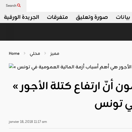
Search
بيانات
صورة وتعليق
متفرقات
الجريدة الورقية
مميز
محلي
Home
« خبثاء » عفوا « خبراء » النقد الدولي: يزعمون أنّ ارتفاع كتلة الأجور
في تونس
janvier 18, 2018 11:17 am