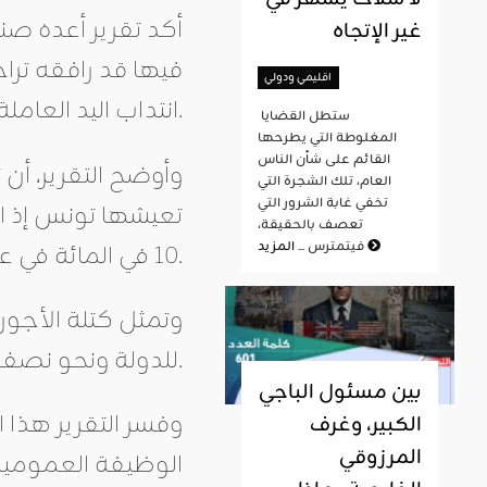
أكد تقرير أعده صند
غير الإتجاه
اقليمي ودولي
انتداب اليد العاملة ذات المهارات المتدنية.
ستطل القضايا
المغلوطة التي يطرحها
القائم على شأن الناس
العام، تلك الشجرة التي
تخفي غابة الشرور التي
تعصف بالحقيقة،
المزيد
فيتمترس ...
10 في المائة في عام 2010 وهي تعد من بين أعلى المعدلات في العالم.
للدولة ونحو نصف إجمالي النفقات الدولة.
بين مسئول الباجي
الكبير، وغرف
المرزوقي