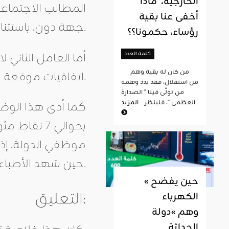
الخارجية، ماذا
المطالب الاجتماع
أخفى عنا بقية
جهة دون، باستثناء الانتدابات في قطاع الأمن، باعتبار تكثيف تونس لجهودها ضد الإرهاب.
رؤساء، حكمونا؟؟
كلمة العدد
من كان له بقية وهم
اتفاقيات موقعة مع الاتحاد العام التونسي للشغل وآخرها تلك التي تغطي الفترة 2016-18.
من استقلال، فقد بدد وهمه
من تولّى فينا " الصدارة
العظمى "، فلينظر ...
المزيد
بحوالي 7 ن
حين شهد الأطباء زيادات من 5 بالمائة فقط.
« حين يفضح
التعليق:
الكهرباء
وهم »دولة
الحداثة