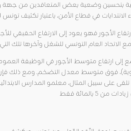
ية بتحسين وضعية بعض المتعاقدين من جهة وا
قاط مئوية)، فوق متوسط معدل التضخم. ومع ذلك فإن 