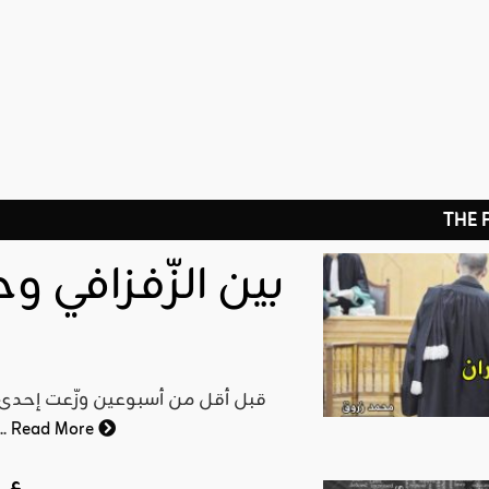
THE
بين الزّفزافي و
Read More
معتقلًا من نشطاء "حراك الري