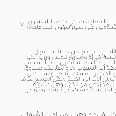
ي أنّ المعلومات التي قدّمها الصندوق في
لمسؤولين على تسيير شؤون البلد، فلماذا
لنّقد وليس هو من جاءنا. هذا قول
سّسة خيريّة وصديق لتونس ويريد الخير
لدّول الرّأسماليّة الكبرى وهو أداتها في
 مقدّرات الشعوب وثرواتها، نعم صندوق
عل الجيوش الاستعماريّة في وقتنا الحالي
 بوش الأب إلى الخليج ولكن الجميع يعرف
لنّقد يُدعى من الدّول وهي مأمورة
ه والحقيقة أنّه مستعمر مقتحم وهو من
ل ثمّ الحلّ. وهنا يكمن الخبث الرّأسمالي