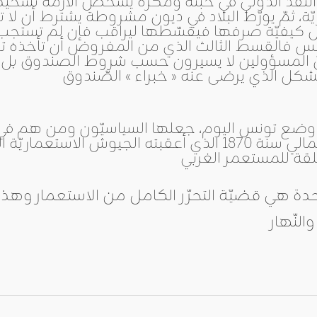
ّقد الدّولي في خبثه ومكره يشخّص الأزمة تشخيصا
ّة، ثمّ يورّط البلاد في ديون مشروطة يشترط أن لا 
 كيفيّة صرفها فيقسّطها ليراقب فإن لم تستجب 
اقليمي ودولي
صدور
أنّ المسؤولين لا يسيرون حسب شروط الصندوق بل ل
العدد 601
من جريدة
التحرير
 وضع تونس اليوم، جعلها السياسيّون ومن هم في
ahmed
- juillet 26,
2026
0
حدة هي قضيّة التحرّر الكامل من الاستعمار وهذا 
Read More