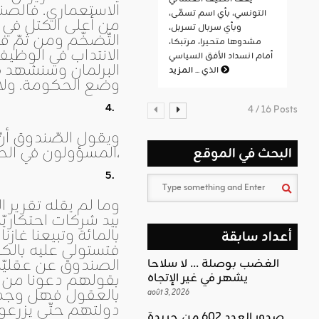
الاستعماري. فالصند
التونسي، بأي اسم تسمّى،
من أعلى الكتل في ا
وبأي سربال تسربل،
التّضخّم ومن ثمّ ف
مشدوها متحيرا، مرتبكا،
الانتداب في الوظيف
أمام انسداد الأفق السياسي
المزيد
الذي ...
وضع الحكومة. ولا
4 / 16 Posts
ويقول الصّندوق أنّ 
المسؤولون في الحكومة قوله ويقولون أنّ الواجب تجميد الزيادات أو تقسيطها،
البحث في الموقع
وما لم يقله تقرير ا
بالمائة وتبيعنا غاز
أعداد سابقة
فتستولي عليه بالكا
الصندوق عن عقليّة 
الغضب بوصلة … لا سلاحا
بقولهم دعونا من ع
يشهر في غير الإتجاه
بالعقول فهل وجد 
août 3, 2026
دولتهم حتّى يزرعو
صدور العدد 602 من جريدة