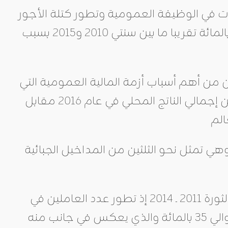
ابات في الوظيفة العمومية وتطور كتلة الأجور
فيها قد رافقه تراجع في الإنتاجية في القطاع العام بلغت نسبته 10 بالمائة تقريبا ما بين سنتي 2010 و2015 بسبب
قرير، أن تسارع نسق تطور فاتورة الأجور منذ عام 2011، كان من أهم أسباب أزمة المالية العمومية التي
تعيشها تونس إذ ارتفعت فاتورة الأجور في تونس إلى 14,1 بالمائة من إجمالي الناتج المحلي في عام 2016 مقابل
محلي الإجمالي، وهي تمثل نحو الثلثين من المداخيل الجبائية
وفسر التقرير هذا الارتفاع بالانتدابات المكثفة في السنوات التي تلت الثورة 2011 ـ 2014 إذ تطور عدد العاملين في
الوظيفة العمومية من 430 ألف إلى 590 ألف موظفا أي بارتفاع بحوالي 35 بالمائة والذي يعكس في جانب منه