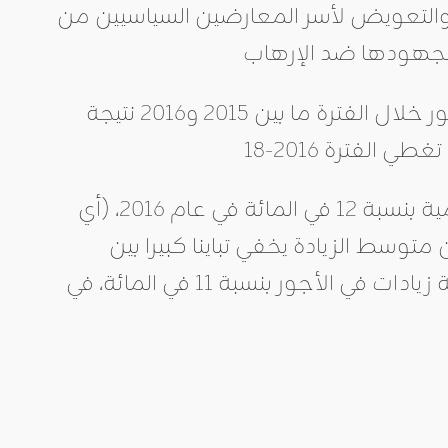
لتعويض لأسر المعارضين السياسيين من
أما العامل الثاني لارتفاع الأجور فهو يعود إلى الارتفاع الحقيقي للأجور خلال الفترة ما بين 2015 و2016 نتيجة
كما أدى هذا الوضع إلى ارتفاع متوسط الأجور في الوظيفة العمومية بنسبة 12 في المائة في عام 2016، (أي
متوسط الزيادة يخفي تباينا كبيرا بين
موظفي الدولة، إذ تلقى على سبيل المثال، معلمو المدارس الابتدائية زيادات في الأجور بنسبة 11 في المائة، في