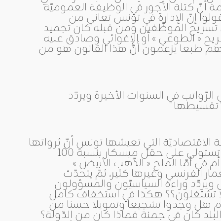
 أنّ كتلة الأجور في الوظيفة العموميّة
لوا إنّ الإدارة في تونس تعاني من
ق تسريح الموظّفين ومن قبله كان تجميد
يح « الطوعي » أو الإغوائي وصادق عليه
مر الصّندوق. وهم طبعا يزعمون أنّ هذا القانون هو من
الرّواتب في السنوات الأخيرة ويردّد
 الاقتصاديّة التي تعيشها تونس أنّ ثرواتها
بيد شركات احتكاريّة عالميّة تستأثر بها من دون أهل البلد فبريتش غاز تستولي على حقل ميسكار بنسبة 100
 في أمّا الملح « الذّهب الأبيض »
ر الفرنسي وغيرها كثير، ثمّ يتحدّث
 ويردّد وراءه السياسيّون والمسؤولون
ا لا تشتغلون؟؟ هكذا في استخفاف كامل
 هل وجدوا تشجيعا وتمويلا حسنا من
لد كان في جمنة فماذا كان من الدّولة؟