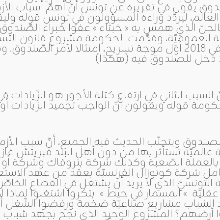
وق يقول في تقريره عن تونس أنّ أهمّ أسباب الأزمة
لعالم، ليردّد وراءه المسؤولون في تونس قوله وليقو
الحلّ الذي همس به « خبثاء » عفوا خبراء الصّندو
ة العموميّة، وقدّمت الحكومة مشروع قانون التسر
البرلمان وسنشهد في 2018 أوّل موجة تسريح، امتثالا لأ
 دخل للصندوق فيه (هكذا)
السبب الثاني في ارتفاع كتلة الأجور هو الزّيادات في 
لصندوق ويتجنّب الحديث فيه الجميع، أنّ سبب الأزمة
نا بالعملة الصّعبة وكذلك شركة بتروفاك وشركة أو أم
مل شركة كوتوزال الفرنسيّة بعقد من عهد الاستعما
التونسيّ الذي لا يريد أن يشتغل في القطاع الخاصّ
قليّة » المسمار في حيط » ابتكروا اشتغلوا لماذ
الشباب مشاريع صناعيّة ضخمة ورفضوا الشّغل أم
ا أرضهم؟ المشروع الوحيد الذي نجح بجهد شباب الب