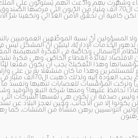
ء وشهّرت بهم وادّعت أنّهم يستولون على الملك ا
كن كافية أن تحقّق الأمن الغذائي وتكفينا شرّ الاستي
لا المسؤولين أنّ نسبة الموظّفين العموميين بالن
دهور الخدمات الإداريّة، ليتبيّن أنّ المشكل ليس 
 النّظام الرّأسمالي وخاصّة في الفكرة المهيمنة ال
مؤسّساتها وهذا التّفكيك يجب أن يكون مقنعا لل
 للمستثمرين وهذا ما كان منشغلا به بن علي وأزل
سنوات الثورة واليوم يجب ال
ن) وتركت المؤسّسات للعصابات تنهبها وتفسد ما 
ا نحافظ عليها؟ ومنها شركة التبغ والوقيد وشركة
ة وليس صدفة أن تكون هي نفسها الشركات التي
 يكونوا إلا من الأجانب. وحين تعجز البلاد عن تسدي
ولين التونسيين برهن منشأة من المنشآت، كما رهن