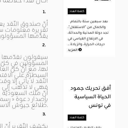
كان هذا خلاصة تقرير صندوق النّقد الدّولي عن تونس ويكشف:
كلمة العدد
بعد سبعين سنة بالتمام
أنّ صندوق النّقد ي
والكمال من "الاستقلال"،
تقريره معلومات سياد
تجد دولة المدنية والحداثة،
يقدّمها المسؤولون 
في الارتفاع القياسي في
درجات الحرارة، والزيادة ...
المزيد
سيقولون نقدّمها ل
المسؤولين في كلّ و
لها، مع أنّ كلّ الع
السيطرة على الاقت
النّقد لا يأتي إلا 
فهي لا تذهب إلى ا
أفق تحريك جمود
أنّ ملك السعوديّة 
الحياة السياسية
بإصدار دعوة « رسمي
طلائع جيوش الاستعمار.
في تونس
كلمة العدد
يكشف التّقرير أنّ ا
يقف الطيف العلماني