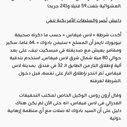
العشوائية بلغت.59 قتيلا و241 جريحا.
داعش
تُصر والسلطات الأمريكية تنفي
أكدت شرطة « لاس فيغاس » حسب ما ذكرته صحيفة
نيويورك تايمز أن المسلح »
ستيفن بادوك
« ،64 عاما، سكير
ومقامر، يعيش مع صديقته في ميسكيت نيف، على بعد
حوالي 80 ميلا شمال شرق لاس فيغاس, استخدم بندقية
آلية لإطلاق النار من الطابق الـ 32 في فندق بمدينة لاس
فيغاس, ثم انتحر بإطلاق النار على نفسه, قبل دخول
الشرطة لغرفته.
وقال آرون روس، الوكيل الخاص لمكتب التحقيقات
الفدرالي فى لاس فيغاس، انه حتى الآن لم يكن هناك
دليل على أن السيد بادوك له صلات مع أي منظمة إرهابية
دولية.