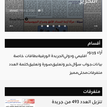
التحرير
ahmed
- août 2, 2026
0
Read More
أقسام
آراء وردود
اقليمي ودولي
الجريدة الورقية
بطاقات خاصة
بيانات
جواب سؤال
خبر وتعليق
صورة وتعليق
كلمة العدد
متفرقات
محلي
مميز
متفرقات
تنزيل العدد 493 من جريدة