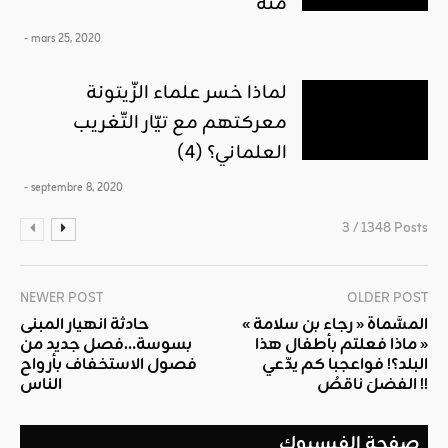
منه
- mars 25, 2020
لماذا خسر علماء الزّيتونة
معركتهم مع تيّار التّغريب
العلماني؟ (4)
- septembre 8, 2020
3 / 1348 Posts
NEWER POST
OLDER POST
المسَّماة « رجاء بن سلامة »
حادثة انهيار المبنى
« ماذا فعلتم بأطفال هذا
بسوسة…فصل جديد من
البلد؟! فواعجبا كم يدّعي
فصول الاستخفاف بأرواح
الفضلَ ناقصُ !!
الناس
صفحة الفيسبوك