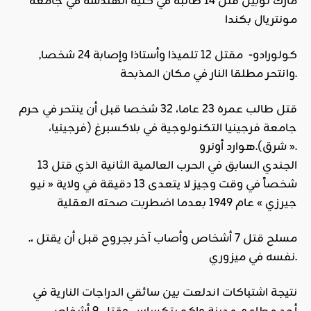
مارك لوبين قتل 14 طالبة في كلية الهندسة في جامعة
مونتريال بكندا
كولورادو- مقتل 12 تلميذا وأستاذا وإصابة 24 شخصا,
وانتحر مطلقا النار في مكان المذبحة.
قتل طالب عمره 23 عاما، 32 شخصا قبل أن ينتحر في حرم
جامعة فرجينيا التكنولوجية في بلاكسبرغ (فرجينيا،
شرق).هوارد أونرو ».
الجندي السابق في الحرب العالمية الثانية الذي قتل 13
شخصاً في وقت وجيز لا يتعدى 13 دقيقة في ولاية « نيو
جيرزي » عام 1949 بعدما اضطربت صحته العقلية
.، مسلح قتل 7 أشخاص وأصاب آخر بجروح قبل أن يقتل
نفسه في ميزوري.
نتيجة اشتباكات اندلعت بين سائقي الدراجات النارية في