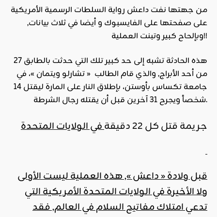
من جهتها نفت داعش رواية السلطات الرسمية الأمريكية
على صفحتها على الفايسبوك و أيضا في ثلاث بيانات,
وبإلحاح كبير وتبنت العملية!!
هذه الحادثة تشبه إلى حد كبير تلك التي حدثت بالطابق 27
من أحد الأبراج, والذي قام الطالب « تشارلو ويتمان »، في
جامعة تكساس بأوستن، بإطلاق النار على المارة ليقتل 14
شخصاً ويجرح 31 آخرين قبل أن يقتله رجال الشرطة.
جريمة قتل كل 22 دقيقة
في الولايات المتحدة
قبل ولادة « داعش », هذه العملية ليست الأولى
ولا الأخيرة في الولايات المتحدة الأمريكية التي
تدعي امتلاك مفاتيح السلام في العالم, فقد