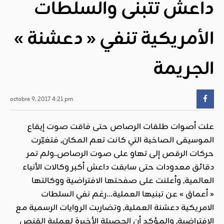
داعش تتبنى والسلطات
الأمريكية تنفي « دعشنة »
الجريمة
octobre 9, 2017 4:21 pm
علت أصوات طلقات الرصاص حتى فاقت صوت إيقاع
الموسيقى الصاخبة التي كانت تعم المكان, فتغيّرت
حركات الرقص إلى تهاو على صوت الرصاص..ولم تمر
دقائق معدودات حتى سابقت داعش أكبر وكالات الأنباء
العالمية, وأعلنت على صفحتها الافتراضية ووكالتها
« أعماق » عن تبنيها العملية…رغم نفي السلطات
الامريكية دعشنة العملية, وتضاربت الروايات الرسمية مع
الافتراضية, والمؤكد أن الحصيلة الأخيرة لعملية القنص