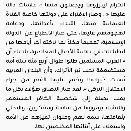
الكرام ليبرزوها ويجعلون منها » علامات دالة
عليها « ، وصار الافتراء على دولتها خاصة الفترة
العثمانية منها، اقتداء بأعدائها، ودعامة
لهجومهم عليها، حتى صار الانطباع عن الدولة
الإسلامية، تعميماً مخلاً لما تركته آخر أيامها من
انطباعات في ذهنية الأجيال المعاصرة، بادعاء أن
« العرب المسلمين ظلوا طوال أربع مئة سنة أمة
مستضعفة تحت نير الأتراك، وأن البلدان العربية
نُهبت خيراتها وخيم عليها الفقر من جراء
الاحتلال التركي ». لقد صار التصاق هؤلاء بكل ما
يمت بصلة إلى شخصية الكافر المستعمر
والتشبه برموزها من ساسة ومفكرين، والتحلي
بثقافتها، سمة لهم وعنوان تميزهم عن الأمة
واستعلاء على أبنائها المخلصين لها.