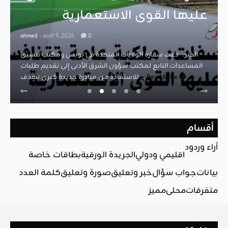
عليها القوى الاستعمارية
ahmed
- août 9, 2026
0
الخبر: دعت سفارة الولايات المتحدة في تونس ومكتب تنسيق
المساعدات التابع لمكتب شؤون الشرق الأدنى إلى تقديم طلبات
Read More
للاستفادة من مبادرة جديدة كبرى تهدف ...
أقسام
آراء وردود
اقليمي ودولي
الجريدة الورقية
بطاقات خاصة
بيانات
جواب سؤال
خبر وتعليق
صورة وتعليق
كلمة العدد
متفرقات
محلي
مميز