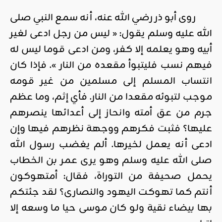
روى أبو ذر رضي الله عنه، أنه سمع النبي صلى
الله عليه وسلم يقول: « ليس من رجل ادعى لغير
أبيه وهو يعلمه إلا كفر، ومن ادعى قوما ليس له
فيهم نسب فليتبوأ مقعده من النار ». فإذا كان
انتساب المسلم إلى مسلمين من غير قومه
موجب لتبوئه مقعدا من النار. فأي إثم، وما عظم
جرم من عق أمته وانحاز إلى أعدائها ينصرهم
عليها؟ فثبت فكرهم ووجهة نظرهم فيها وإن
ادعى أنه يعمل لخيرها. ألم يغضب رسول الله
صلى الله عليه وسلم وهو يرى عمر بن الخطاب
يحمل صحيفة من التوراة، فقال: أمتهوكون
أنتم كما تهوكت اليهود والنصارى؟ لقد جئتكم
بها بيضاء نقية ولو كان موسى حيا ما وسعه إلا