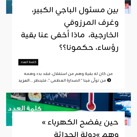
بين مسئول الباجي الكبير،
وغرف المرزوقي
الخارجية، ماذا أخفى عنا بقية
رؤساء، حكمونا؟؟
كلمة العدد
من كان له بقية وهم من استقلال، فقد بدد وهمه
المزيد
من تولّى فينا " الصدارة العظمى "، فلينظر ...
« حين يفضح الكهرباء
وهم »دولة الحداثة