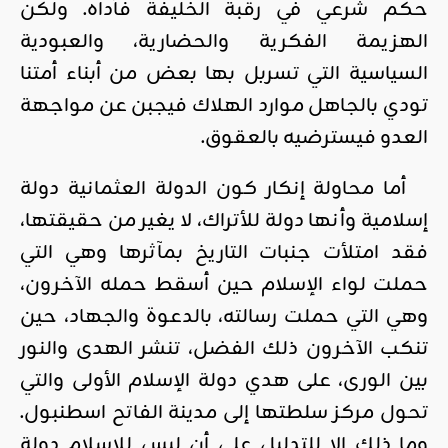
حكم شرعي في رقبة الخليفة فأداه. ولكن
الهزيمة الفكرية والحضارية، والعبودية
السياسية التي تسربل بها بعض من أبناء أمتنا
تودي بالجاهل موارد الهلاك فيجبن عن مواجهة
العدو فيسترضيه بالعقوق.
أما محاولة إنكار كون الدولة العثمانية دولة
إسلامية وأنها دولة للأتراك، لا يغير من حقيقتها،
فقد امتلأت جنبات التاريخ بمآثرها وهي التي
حملت لواء الإسلام حين أسقط حمله الآخرون،
وهي التي حملت رسالته، بالدعوة والجهاد، حين
تنكب الآخرون ذلك الفضل، تنشر الهدى والنور
بين الورى، على هدي دولة الإسلام الأولى والتي
تحول مركز سلطتها إلى مدينة الفاتح اسطنبول.
وما ذلك إلا للتدليل على أن ليس للإسلام دولة