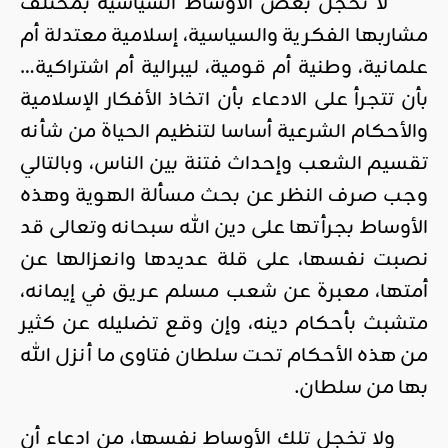
لا تخجل بعض الأوساط السياسية بمختلف
مشاربها الفكرية والسياسية، إسلامية معتدلة أم
علمانية، وطنية أم قومية، ليبرالية أم اشتراكية…
بأن تتجرأ على الادعاء بأن اتخاذ الأفكار الإسلامية
والأحكام الشرعية أساسا لتنظيم الحياة من شأنه
تقسيم الشعب وإحداث فتنة بين الناس، وبالتالي
وجب صرف النظر عن بحث مسألة الهوية وهذه
الأوساط بجرأتها على دين الله سبحانه وتعالى قد
نصبت نفسها، على قلة عديدها وانعزالها عن
أمتها، معبرة عن شعب مسلم عريق في إيمانه،
متشبث بأحكام دينه، وإن وقع تضليله عن كثير
من هذه الأحكام تحت سلطان فتاوى ما أنزل الله
بها من سلطان.
ولا تخجل تلك الأوساط نفسها، من ادعاء أن