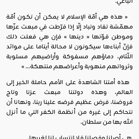
اتباعي.
« هذه هي أمّة الإسلام لا يمكن أن تكون أمّة
مهمّشة تقاد وتباد إلّا إذا فرّطت في مبعث عزّها
وموطن قوّتها « دينها » فإن هي فعلت ذلك
فإنّ أبناءها سيكونون لا محالة أيتاما على موائد
اللّئام، دماؤهم مسفوكة وأراضيهم مسلوبة
وثرواتهم منهوبة وأعراضهم منتهكة… »
هذه أمتنا الشاهدة على الأمم حاملة الخير إلى
العالم، وهذه دولتنا مبعث عزنا وتاج
فروضنا، فرض عظيم فرضه علينا ربنا، ونهانا أن
نتحاكم إلى غيره من أنظمة الكفر التي ما أنزل
الله بها من سلطان.
هي أصلنا وفصلنا فلا انتساب لنا لغيرها.