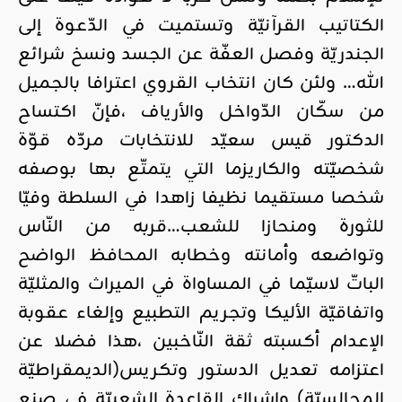
الكتاتيب القرآنيّة وتستميت في الدّعوة إلى
الجندريّة وفصل العفّة عن الجسد ونسخ شرائع
الله… ولئن كان انتخاب القروي اعترافا بالجميل
من سكّان الدّواخل والأرياف ،فإنّ اكتساح
الدكتور قيس سعيّد للانتخابات مردّه قوّة
شخصيّته والكاريزما التي يتمتّع بها بوصفه
شخصا مستقيما نظيفا زاهدا في السلطة وفيّا
للثورة ومنحازا للشعب…قربه من النّاس
وتواضعه وأمانته وخطابه المحافظ الواضح
الباتّ لاسيّما في المساواة في الميراث والمثليّة
واتفاقيّة الأليكا وتجريم التطبيع وإلغاء عقوبة
الإعدام أكسبته ثقة النّاخبين ،هذا فضلا عن
اعتزامه تعديل الدستور وتكريس(الديمقراطيّة
المجالسيّة) وإشراك القاعدة الشعبيّة في صنع