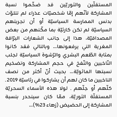
المستقلّين والثوريّين قد ضخّموا نسبة
المشاركة لأنّهم إمّا شخصيّات عذراء لم تتلوّث
بدنس الممارسة السياسيّة أو أن تجربتهم
السياسيّة لم تكن كارثيّة بما مكّنهم من بعض
المصداقيّة، هذا إلى جانب الشعارات البرّاقة
المغرية التي يرفعونها… وبالتالي فقد كانوا
بمثابة الطّعم البشري والرّشوة السياسيّة لجلب
النّاخبين والنّفخ في حجم المشاركة وتضخيم
نسبتها المائويّة… بحيث أنّ أكثر من نصف
الناخبين ما كان لهم أن يشاركوا في رئاسيّة 2019 ـ
كلّهم أو جلّهم ـ لولا هذه الأسماء السحريّة
المستقلّة الثوريّة، ممّا كان سينحدر بنسبة
المشاركة إلى الحضيض (زهاء 23%)…