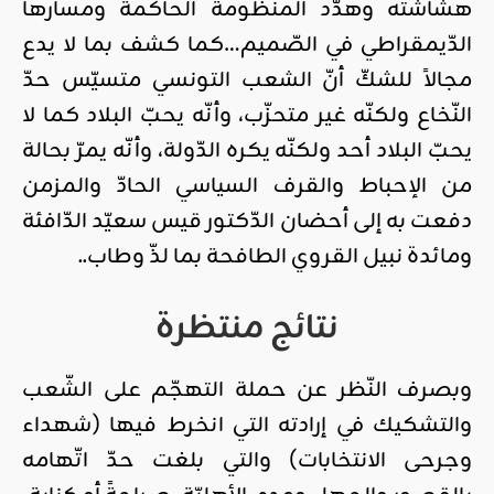
هشاشته وهدّد المنظومة الحاكمة ومسارها
الدّيمقراطي في الصّميم…كما كشف بما لا يدع
مجالاً للشكّ أنّ الشعب التونسي متسيّس حدّ
النّخاع ولكنّه غير متحزّب، وأنّه يحبّ البلاد كما لا
يحبّ البلاد أحد ولكنّه يكره الدّولة، وأنّه يمرّ بحالة
من الإحباط والقرف السياسي الحادّ والمزمن
دفعت به إلى أحضان الدّكتور قيس سعيّد الدّافئة
ومائدة نبيل القروي الطافحة بما لذّ وطاب..
نتائج منتظرة
وبصرف النّظر عن حملة التهجّم على الشّعب
والتشكيك في إرادته التي انخرط فيها (شهداء
وجرحى الانتخابات) والتي بلغت حدّ اتّهامه