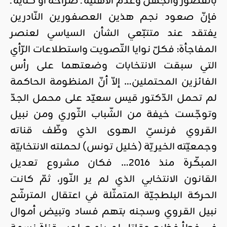
بالقصور والجهل وعدم الأهليّة ـ صراحةً أو كناية ـ
فإنّ صعود نجم هذين العصفورين النّادرين
يفتقد عند متتبّعي الشأن السياسي لعنصر
المفاجأة: فكلّ نوايا التّصويت واستطلاعات الرّأي
التي سبقت الانتخابات وضعتهما على رأس
الفائزين المحتملين… إلاّ أنّ المنظومة الحاكمة
لم تحمل الدّكتور قيس سعيّد على محمل الجدّ
وتوجّست خيفة من الشّباب الثّوري ومن نبيل
القروي فرنسيّ الهوى الذي وظّف قناته
وجمعيّته الخيريّة (خليل تونس) لحملته الانتخابيّة
المبكّرة منذ 2016… فكان مشروع تعديل
القانون الانتخابي الذي لم ير النّور، ثمّ كانت
الحركة البلطجيّة المتمثّلة في اعتقال المترشّح
نبيل القروي وسجنه بتهم فساد وتبيض أموال