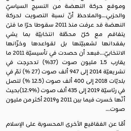
وموقع حركة النهضة من النسيج السياسيّ
والحزبي…والملاحظ أنّ نسبة التصويت لحركة
النهضة قد عرفت منذ 2011 سقوطا حرّا ما فتئ
يتفاقم مع كلّ محطّة انتخابيّة بما يشي
بفقدانها لشعبيّتها بل لقواعدها وخزّانها
الانتخابيّ…فبعد أن حصدت في تأسيسيّة 2011 ما
يقارب 1.5 مليون صوت (37%) تدحرجت في
تشريعيّة 2014 إلى 947 ألف صوت (27 %) ثمّ في
بلديّات 2018 إلى 400 ألف صوت (12.5 %) لتصل
في رئاسيّة 2019 إلى 435 ألف صوت (%12.9)بحيث
أنّها خسرت فيما بين 2011 و2019 أكثر من مليون
صوت…
أمّا عن الفقاقيع الأخرى المحسوبة على الإسلام