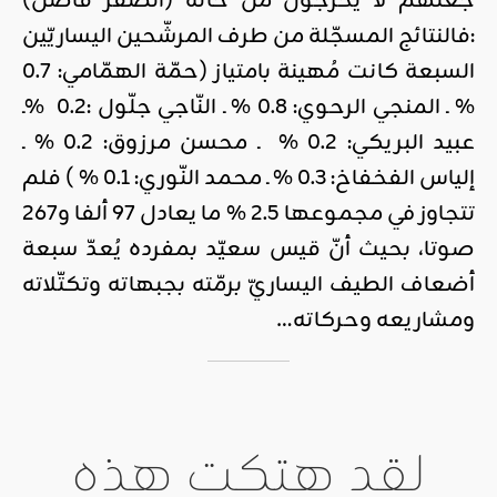
جعلهم لا يخرجون من خانة (الصفر فاصل)
:فالنتائج المسجّلة من طرف المرشّحين اليساريّين
السبعة كانت مُهينة بامتياز (حمّة الهمّامي: 0.7
% ـ المنجي الرحوي: 0.8 % ـ النّاجي جلّول :0.2 %ـ
عبيد البريكي: 0.2 % ـ محسن مرزوق: 0.2 % ـ
إلياس الفخفاخ: 0.3 % ـ محمد النّوري: 0.1 % ) فلم
تتجاوز في مجموعها 2.5 % ما يعادل 97 ألفا و267
صوتا، بحيث أنّ قيس سعيّد بمفرده يُعدّ سبعة
أضعاف الطيف اليساريّ برمّته بجبهاته وتكتّلاته
ومشاريعه وحركاته…
لقد هتكت هذه