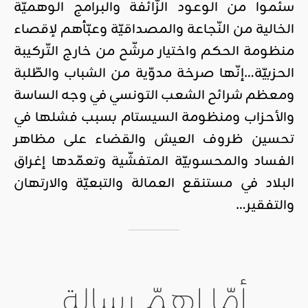
سئموا من الوعود الزّائفة والبرامج الوهميّة
الخالية من النّجاعة والمصداقيّة وعبّأهم لإقصاء
منظومة الحكم واختيار مرشّح من خارج التّركيبة
الحزبيّة…إنّها صرخة مدوّية من الشباب والطّلبة
ومعظم شرائح الشعب التونسي في وجه الساسة
والأحزاب ومنظومة السيستام بسبب فشلها في
تحسين ظروف العيش والقضاء على مظاهر
الفساد والمحسوبيّة المتفشّية وتعمّدها إغراق
البلاد في مستنقع العمالة والتبعيّة والارتهان
والتفقير…
أمّا اهمّ رسالة