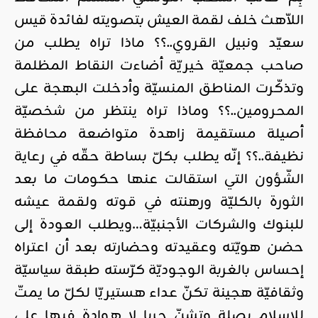
اللاّهث خلف لقمة العيش بتصويته لفائدة قيس
سعيّد ونبيل القروي..؟؟ ماذا تراه يطلب من
صاحب جمعيّة خيريّة أضاءت النقاط المظلمة
وتذكّرت المناطق المنسيّة وأدخلت البهجة على
المحرومين..؟؟ وماذا تراه ينتظر من شخصيّة
أصيلة مستقيمة زاهدة متواضعة محافظة
نظيفة..؟؟ إنّه يطلب بكلّ بساطة حقّه في رعاية
الشّؤون التي استقالت عنها حكومات ما بعد
الثورة بالكليّة ورهنته في قوته ولقمة عيشه
للبنوك والشركات الأجنبيّة…ويطلب العودة إلى
حضن هويّته وعقيدته وحضارته بعد أن اعتراه
إحساس بالغربة الوجوديّة كرّسته طبقة سياسيّة
وثقافيّة هجينة تكنّ عداء هستيريّا لكلّ ما يمتّ
للإسلام بصلة وتشنّ حربا لا هوادة فيها على