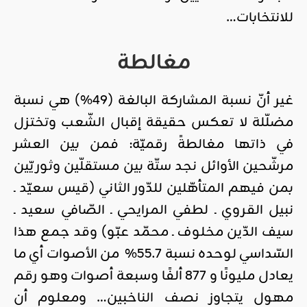
للانتخابات…
مغالطة
غير أنّ نسبة المشاركة البالغة (49%) هي نسبة
مضلّلة لا تعكس حقيقة إقبال الشّعب وتختزل
في ذاتها مغالطةً رقميّة: فمن بين العشر
مرشّحين الأوائل نجد ستّة بين مستقلّين وثوريّين
بمن فيهم المتأهّلين للدّور الثاني (قيس سعيّد ـ
نبيل القروي ـ لطفي المرايحي ـ الصّافي سعيد ـ
سيف الدّين مخلوف ـ محمّد عبّو) وقد جمع هذا
السّداسي لوحده نسبة 55.7% من الأصوات أي ما
يعادل مليونًا و 877 ألفًا وسبعة أصوات وهو رقم
مهول يتجاوز نصف الناخبين… ومعلوم أن