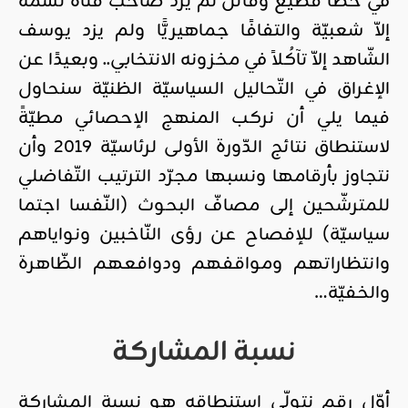
في خطأ فظيع وقاتل لم يزد صاحب قناة نسمة
إلاّ شعبيّة والتفافًا جماهيريًّا ولم يزد يوسف
الشّاهد إلاّ تآكُلاً في مخزونه الانتخابي.. وبعيدًا عن
الإغراق في التّحاليل السياسيّة الظنيّة سنحاول
فيما يلي أن نركب المنهج الإحصائي مطيّةً
لاستنطاق نتائج الدّورة الأولى لرئاسيّة 2019 وأن
نتجاوز بأرقامها ونسبها مجرّد الترتيب التّفاضلي
للمترشّحين إلى مصافّ البحوث (النّفسا اجتما
سياسيّة) للإفصاح عن رؤى النّاخبين ونواياهم
وانتظاراتهم ومواقفهم ودوافعهم الظّاهرة
والخفيّة…
نسبة المشاركة
أوّل رقم نتولّى استنطاقه هو نسبة المشاركة