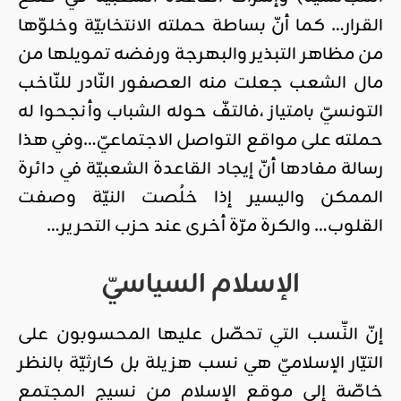
القرار… كما أنّ بساطة حملته الانتخابيّة وخلوّها
من مظاهر التبذير والبهرجة ورفضه تمويلها من
مال الشعب جعلت منه العصفور النّادر للنّاخب
التونسيّ بامتياز ،فالتفّ حوله الشباب وأنجحوا له
حملته على مواقع التواصل الاجتماعيّ…وفي هذا
رسالة مفادها أنّ إيجاد القاعدة الشعبيّة في دائرة
الممكن واليسير إذا خلُصت النيّة وصفت
القلوب… والكرة مرّة أخرى عند حزب التحرير…
الإسلام السياسيّ
إنّ النِّسب التي تحصّل عليها المحسوبون على
التيّار الإسلاميّ هي نسب هزيلة بل كارثيّة بالنظر
خاصّة إلى موقع الإسلام من نسيج المجتمع