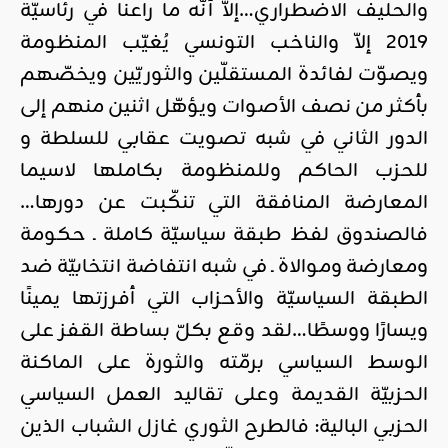
والحليف الاضطراري…إلاّ أنّه ما راعنا في رئاسيّة
2019 إلاّ والناخب التونسي يُغيّب المنظومة
ويصوّت لفائدة المستقلّين والثوريّين ويخصّهم
بأكثر من نصف الأصوات ويؤهّل اثنين منهم إلى
الدور الثاني في شبه تصويت عقابي للسلطة و
للحزب الحاكم وللمنظومة بكاملها لاسيما
المعارضة المنافقة التي تنكّبت عن دورها…
فالصندوق لفظ طبقة سياسيّة كاملة ـ حكومة
ومعارضة وموالاة ـ في شبه انتفاضة انتخابيّة ضد
الطبقة السياسيّة والأحزاب التي أفرزتها يمينًا
ويسارًا ووسطًا…لقد وقع بكلّ بساطة القفز على
الوسط السياسي برمّته والثورة على الماكنة
الحزبيّة القديمة وعلى تقاليد العمل السياسي
الحزبي البالية: فالطرح الثوري غازل الشباب الذين