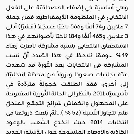
وهي أساسيّة في إضفاء المصداقيّة على الفعل
الانتخابي في المنظومة الدّيمقراطية: فمن جملة
7 ملايين و74 ألفًا و566 ناخبًا مسجّلاً (قسْرًا) أدلى
3 ملايين و465 ألفًا و184 ناخبًا بأصواتهم في هذا
الاستحقاق الانتخابي بنسبة مشاركة ناهزت زهاء
49% …وممّا يُلاحظ في هذا الصّدد أنّ نسب
المشاركة في الانتخابات بعد الثّورة قد شهدت
عدّة تجاذبات صعودًا ونزولاً من محطّة انتخابيّة
إلى أخرى: فقد انطلقت خجولةً متردّدة في
تأسيسيّة 2011 بالنّظر إلى الحالة الثّورية المفتوحة
على المجهول وانكماش شرائح التجمّع المنحلّ
فلم تتجاوز النّسبة (52 % )…ثمّ بلغت ذروتها في
انتخابات 2014 حيث انخدع الشّعب بالوعود
الكاذبة والأوهام المنسوجة حول الدّستور الجديد