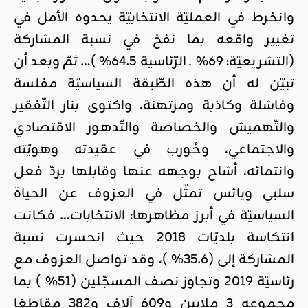
وانخرط في العمليّة الانتخابيّة يحدوه الأمل في
تغيير واقعه بما نفخ في نسبة المشاركة
(التشريعيّة: 69% ـ الرّئاسية 64.5% )… ثمّ وبعد أن
تبيّن له أن هذه الطّبقة السياسيّة مفلسة
وفاشلة وكاذبة ومرتهنة، واكتوى بنار التّفقير
والتّهميش والخصاصة والتّدهور الاقتصادي
والاجتماعي، وحُورب في عقيدته وهويّته
وانتمائه، أشاح بوجهه عنها وقابلها بردّ فعل
سلبي ويائس تمثّل في العزوف عن الحياة
السياسيّة في أبرز مظاهرها: الانتخابات… فكانت
انتكاسة بلديّات 2018 حيث انحسرت نسبة
المشاركة إلى (35.6% )، وقد تواصل العزوف مع
رئاسيّة 2019 وتجاوز نصف المسجّلين (51% ) بما
مجموعه 3 ملايين و609 آلاف و382 مقاطعًا