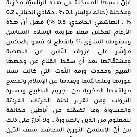
فإنّ نسبها المسجّلة في هذه الرئاسيّة مخزية
ومخجلة (حاتم بولبيار: 0.1 % ـ حمّادي الجبالي: 0.2
% ـ الهاشمي الحامدي: 0.8 %) فهل أنّ هذه
الأرقام تعكس فعلا هزيمة الإسلام السياسيّ
وسقوطه المدوّي..؟؟ بالقطع لا: فهو بالعكس
مؤشّر على عزوف النّاس عن النهضة
ومشتقّاتها بعد أن سقط القناع عن وجهها
القبيح وفقدت ورقة التّوت التي كانت تستر
عورتها وعلمانيّتها وبعدها عن الإسلام وتفضح
مواقفها المخزية من تجريم التطبيع ودسترة
الثروات ومن تقرير لجنة الحريّات الفرديّة
والمساواة وما تضمّنه من أباطيل مخالفة
للمعلوم من الدّين بالضرورة… ولا أدلّ على ذلك
من أنّ الإسلاميّ الثوريّ المحافظ سيف الدّين