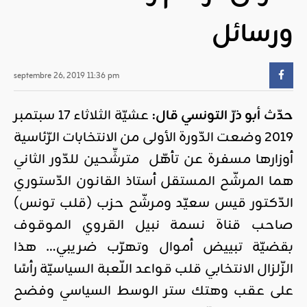
ورسائل
septembre 26, 2019 11:36 pm
حدّث أبو ذرّ التونسي قال:
عشيّة الثلاثاء 17 سبتمبر
2019 وضعت الدّورة الأولى من الانتخابات الرّئاسية
أوزارها مسفرة عن تأهّل مترشِّحين للدّور الثاني
هما المرشّح المستقل أستاذ القانون الدّستوري
الدّكتور قيس سعيّد ومرشّح حزب (قلب تونس)
صاحب قناة نسمة نبيل القروي الموقوف
بقضيّة تبييض أموال وتهرّب ضريبي… هذا
الزّلزال الانتخابي قلب قواعد اللّعبة السياسيّة رأسًا
على عقب وهتك ستر الوسط السياسي وفضح