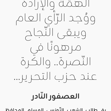
الهمّة والإرادة
ووُجد الرّأي العام
ويبقى النّجاح
مرهونًا في
النّصرة.. والكرة
عند حزب التحرير…
العصفور النّادر
بِمَ طالب الشعب التّونسي المسلم المحافظ