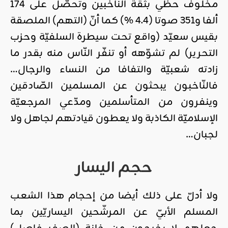
مخلوف حظي بثقة النّاخبين وتحصّل على 174
ألفا و351 صوتا (4.4 %) كما أنّ (التهم) الملصقة
بقيس سعيّد (واقع تحت سيطرة السلفيّة وحزب
التحرير) لم تشوّهه أو تنفّر النّاس منه بقدر ما
زادته شعبيّة والتفافا من النساء والرجال…
فالنّاخبون يبحثون عن المسلمين الصّادقين
وينفرون من المتأسلمين ومدّعي المرجعيّة
الإسلاميّة الكاذبة ولا يعطون قيادتهم لجاهل ولا
لجبان…
حجم اليسار
ولا أدلّ على ذلك أيضا من إحجام هذا الشعب
المسلم الأبيّ عن المرشّحين اليساريّين بما