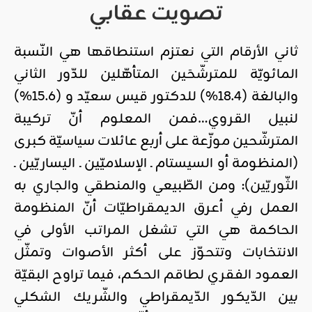
تصويت عقابي
ثاني الأرقام التي نعتزم استنطاقها هي النّسبة
المائويّة للمترشّحَين المتأهّلين للدّور الثاني
والبالغة (18.4%) للدكتور قيس سعيّد و (15.6%)
لنبيل القروي…فمن المعلوم أنّ تركيبة
المترشّحين موزّعة على أربع عائلات سياسيّة كبرى
(المنظومة أو السيستام ـ الإسلاميّين ـ اليساريّين ـ
الثّوريّين): ومن الطّبيعي والمنطقي والجاري به
العمل رفي أعرق الديمقراطيّات أنّ المنظومة
الحاكمة هي التي تشغل المراتب الأولى في
الانتخابات وتتحوّز على أكثر الأصوات وتمثّل
العمود الفقري لطاقم الحكم، فيما تراوح البقيّة
بين الدّيكور الدّيمقراطي والشّريك الشكلي