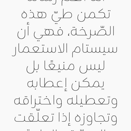
تكمن طيّ هذه
الصّرخة، فهي أن
سيستام الاستعمار
ليس منيعًا بل
يمكن إعطابه
وتعطيله واختراقه
وتجاوزه إذا تعلّقت