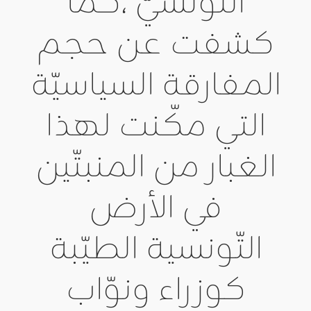
التّونسيّ ،كما
كشفت عن حجم
المفارقة السياسيّة
التي مكّنت لهذا
الغبار من المنبتّين
في الأرض
التّونسية الطيّبة
كوزراء ونوّاب