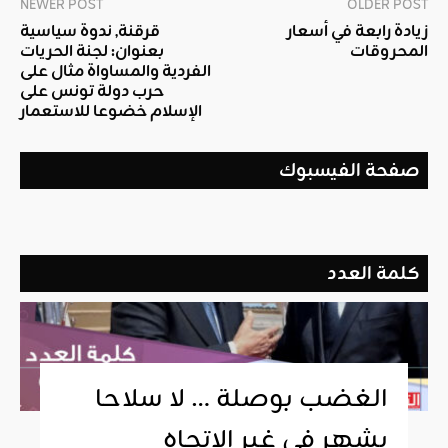
NEWER POST
OLDER POST
زيادة رابعة في أسعار
قرقنة, ندوة سياسية
المحروقات
بعنوان: لجنة الحريات
الفردية والمساواة مثال على
حرب دولة تونس على
الإسلام خضوعا للاستعمار
صفحة الفيسبوك
كلمة العدد
الغضب بوصلة … لا سلاحا
يشهر في غير الإتجاه