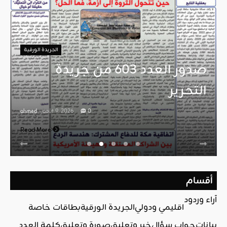
الجريدة الورقية
صدور العدد 603 من جريدة
التحرير
ahmed
- août 9, 2026
0
Read More
أقسام
آراء وردود
اقليمي ودولي
الجريدة الورقية
بطاقات خاصة
بيانات
جواب سؤال
خبر وتعليق
صورة وتعليق
كلمة العدد