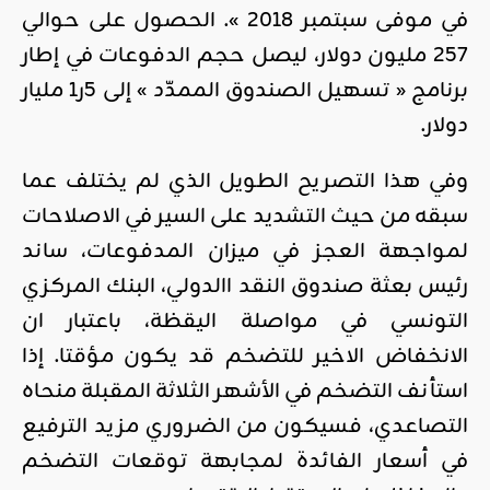
في موفى سبتمبر 2018 ». الحصول على حوالي
257 مليون دولار، ليصل حجم الدفوعات في إطار
برنامج « تسهيل الصندوق الممدّد » إلى 5ر1 مليار
دولار.
وفي هذا التصريح الطويل الذي لم يختلف عما
سبقه من حيث التشديد على السير في الاصلاحات
لمواجهة العجز في ميزان المدفوعات، ساند
رئيس بعثة صندوق النقد االدولي، البنك المركزي
التونسي في مواصلة اليقظة، باعتبار ان
الانخفاض الاخير للتضخم قد يكون مؤقتا. إذا
استأنف التضخم في الأشهر الثلاثة المقبلة منحاه
التصاعدي، فسيكون من الضروري مزيد الترفيع
في أسعار الفائدة لمجابهة توقعات التضخم