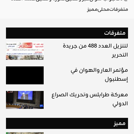
متفرقات
محلي
مميز
متفرقات
لتنزيل العدد 488 من جريدة
التحرير
مؤتمر العار والهوان في
إسطنبول
معركة طرابلس وتحريك الصراع
الدولي
مميز