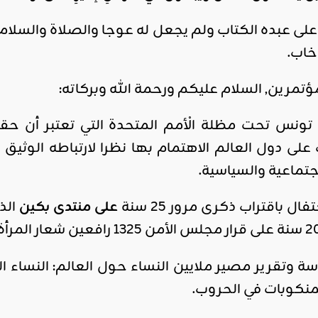
ل على عبده الكتاب ولم يجعل له عوجا والصلاة والسل
خاب.
ؤتمرين, السلام عليكم ورحمة الله وبركاته:
تونس تحت مظلة الْأمم المتحدة التي تعتبر أن ح
على دول العالم الاهتمام بها نظرا لارتباطه الوثي
اجتماعية والسياسية.
ل باقتراب ذكرى مرور 25 سنة
على
من
تد
ى
بكين
ة وتقرير مصير ملايين النساء حول العالم: النساء ال
منكوبات في الحروب.