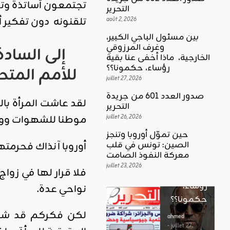
تجتمعون أساتذة وتل
التحرير
تلقنونه دون تفكير 
août 2, 2026
بين مسئول الباجي الكبير،
وغرف المرزوقي
إلى
السادة
كلمة العدد
الخارجية، ماذا أخفى عنا بقية
اقليمي ودولي
بين
رؤساء، حكمونا؟؟
للأمم
المتح
حين تموّل
مسئول
juillet 27, 2026
أوروبا
الباجي
صدور العدد 601 من جريدة
وتنجز
لقد عاشت المرأة با
الكبير،
اقليمي ودولي
التحرير
الصين:
الغضب
موطنا للشهوات ووع
juillet 26, 2026
وغرف
تونس في
بوصلة …
المرزوقي
حين تموّل أوروبا وتنجز
قلب
أوروبا آنذاك فحرمته
لا سلاحا
الصين: تونس في قلب
الخارجية،
معركة
معركة النفوذ الصامت
يشهر في
ماذا أخفى
النفوذ
juillet 23, 2026
فلا قرار لها في زوا
غير الإتجاه
عنا بقية
الصامت
رؤساء،
نواحي عدة.
ahmed
حكمونا؟؟
ahmed
- août 3, 2026
- juillet 23,
0
لكن فكركم قد شذ ع
2026
ahmed
ستطل القضاي
0
- juillet 27,