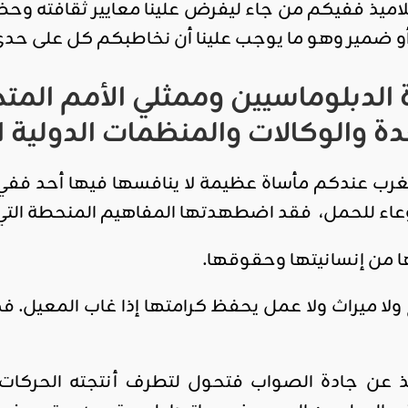
اميذ ففيكم من جاء ليفرض علينا معايير ثقافته وحض
أو ضمير وهو ما يوجب علينا أن نخاطبكم كل على حدى
الدبلوماسيين
وممثلي
الأمم
المت
دة
والوكالات
والمنظمات
الدولية
ا
لغرب عندكم مأساة عظيمة لا ينافسها فيها أحد ففي 
اء للحمل، فقد اضطهدتها المفاهيم المنحطة التي
ا من إنسانيتها وحقوقها.
ج ولا ميراث ولا عمل يحفظ كرامتها إذا غاب المعيل.
ن جادة الصواب فتحول لتطرف أنتجته الحركات النس