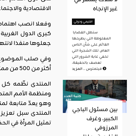
الاقتصادية والاجتماع
غير الإتجاه
اقليمي ودولي
وفعلا انصب اهتمام 
كبرى الدول الغربية 
ستطل القضايا
المغلوطة التي يطرحها
جعلوها منفذا لانت
القائم على شأن الناس
العام، تلك الشجرة التي
تخفي غابة الشرور التي
وفي صلب الموضوع, ان
تعصف بالحقيقة،
أكثر من 500 من ممثلي منظمات دولية وشبكات نسائية عالمية وناشطات سياسيات، من مختلف أرجاء العالم.
المزيد
فيتمترس ...
المنتدى نظّمه كل م
ومنظمة الأمم المتحدة
بين مسئول الباجي
المنتدى سبل تعزيز 
الكبير، وغرف
تمثيل المرأة في ال
المرزوقي