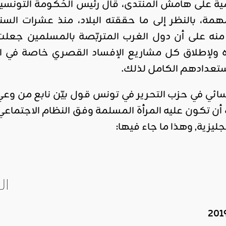
ة على هامش المنتدى، قال رئيس الحُكومة التونسية
مة، بالنظر إلى ما حققته البلاد، منذ عشرات السن
د منه على أن دول الغرب المتربّصة بالمسلمين ج
ه ولإطلاق كل مشاريع الإفساد القصري خاصة في الم
ستعدادهم الكامل لذلك.
ئي في حزب التحرير في تونس قول بيّن نابع من وعي ب
 أن تكون عليه المرأة المسلمة وفق النظام الاجتماعي 
نجليزية, وهذا ما جاء فيها:
ال