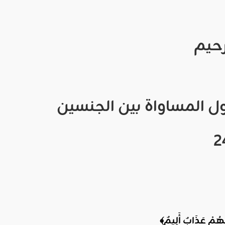
رحيم
ل
المساواة
بين
الجنسين
2
لَهُمْ عَذَابٌ أَلِيمٌ﴾