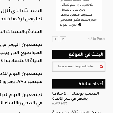
التونسي، بأي اسم تسمّى،
الحمد لله الذي أنز
وبأي سربال تسربل،
مشدوها متحيرا، مرتبكا،
نجا ومن تركها فقد 
أمام انسداد الأفق السياسي
المزيد
الذي ...
السادة والسيدات الم
4 / 16 Posts
تجتمعون اليوم في 
المواضيع التي يجب 
البحث في الموقع
الحياة الاقتصادية ال
تجتمعون اليوم للاحتفا
سبتمبر 1995 ومرور 20 سنة على قرار مجلس الأمن 1325 رافعين شعار المرأة والأمن والسلام والتمكين الاقتصادي والسياسي.
أعداد سابقة
الغضب بوصلة … لا سلاحا
تجتمعون اليوم لدراس
يشهر في غير الإتجاه
في المدن والنساء ال
août 3, 2026
صدور العدد 602 من جريدة