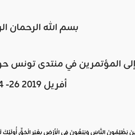
بسم
الله
الرحمان
ال
لى
المؤتمرين
في
منتدى
تونس
حو
أفريل
2019
-26
4
ذِينَ يَظْلِمُونَ النَّاسَ وَيَبْغُونَ فِي الْأَرْضِ بِغَيْرِ الْحَقِّ أُولَئِكَ 