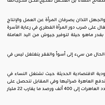
 مصالح النساء بل العكس صحيح،فكل مخرجاتها
والجهل اللذان يصرفان المرأة عن العمل والإنتاج
تغال على ضرب دور المرأة الفطري في رعاية الأسرة
قدر ماهو حيلة لتوفير جيوش من اليد العاملة
لحال من سيء إلى أسوأ والفقر يتغلغل ليس في
دية الاقتصادية الحديثة حيث تشتغل النساء في
فع العاهرة ضرائبها وفي المقابل تتحصل على
تقاعد وتأمين صحي مما أدى خلال العشرين السنة الأخيرة إلى تضاعف عدد العاهرات إلى 400 ألف ورصد ما يقارب 22 مليار