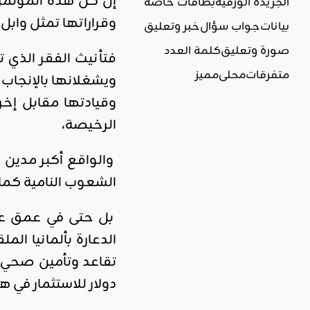
إن كل هذه المؤتمر
الجريدة الورقية
بطاقات خاصة
وقراراتها تمثل وابل 
بيانات
جواب سؤال
خبر وتعليق
صورة وتعليق
كلمة العدد
فتأنيث الفقر الذي ت
متفرقات
محلي
مميز
ويشغلانها بالإنجاب 
وقيادتها مقابل إخ
الرخيصة،
والواقع أكبر مدين
الشعوب النامية كما 
بل حتى في عمق عوا
الدعارة بألمانيا المل
دولار للاستثمار في هذ