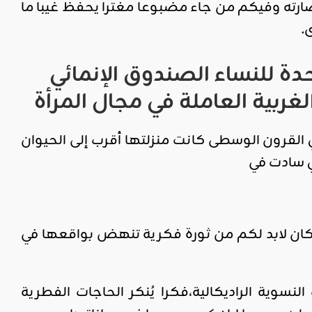
ارته وفيكم من جاء مضبوعا مغترا يحفظ غيبا ما
.
حدة
للنساء الصندوق
الإنمائي
لغربية
العاملة
في
مجال
المرأة
القرون الوسطى كانت منزلتها أقرب إلى الحيوان
 سادت في
 فكان لابد لكم من ثورة فكرية تنهض بواقعها في
وية الراديكالية،فكرا يُنكر الحاجات الفطرية