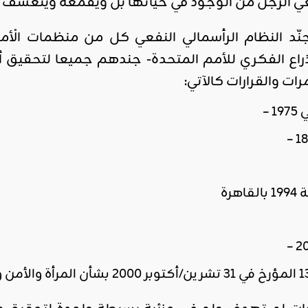
غي الرجل من الوجود في حياتها بل ويقمعه ويتعسف عل
جنّد النظام الرأسمالي النفعي كل من منظمات الْأم
اقليمي ودولي
صدور
ذراع الفكري للأمم المتحدة- جندهم جميعا لتحقيق أ
العدد 601
ات والقرارات كالآتي:
من جريدة
التحرير
–
ahmed
- juillet 26,
2026
0
رة
Read More