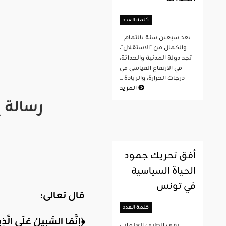
كلمة العدد
بعد سبعين سنة بالتمام
والكمال من "الاستقلال"،
تجد دولة المدنية والحداثة،
في الارتفاع القياسي في
درجات الحرارة، والزيادة ...
المزيد
رسالة
إ
أفق تحريك جمود
الحياة السياسية
في تونس
قال
تعالى:
كلمة العدد
﴿إِنَّمَا السَّبِيلُ عَلَى الَّ
يقف الطيف العلماني