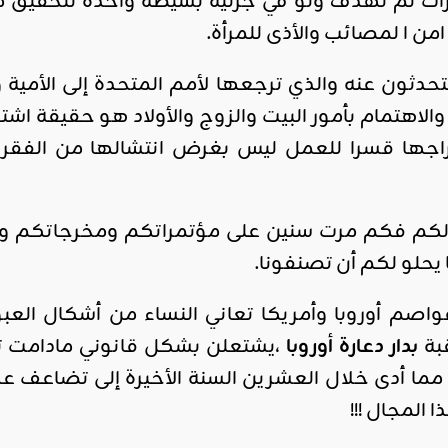
ات لم تهدف ولو في جزئية بسيطة واحدة لتحقيق
امن ا لمصائب والأذى للمرأة.
تحدثون عنه والذي ترجعها لأمم المتحدة إلى الأمية 
والاهتمام بأمور البيت والزوج والأولاد هو حقيقة اش
راجها قسرا للعمل ليس بغرض انتشالها من الفقر ب
 لكم فكم مرت سنين على مؤتمراتكم ومخرجاتكم وا
يحلو لكم أن تصنفونا.
صم أوروبا وأمريكا تعاني النساء من أشكال العبو
قبة
بدار
دعارة
أوروبا
،يشتعلن بشكل قانوني مادامت تد
ا المجال !!!