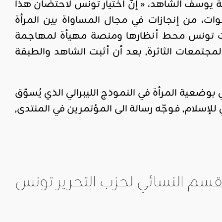
 يوسف الشاهد، « إنّ اختيار تونس لاحتضان هذا
وات، من إنجازات في مجال المساواة بين المرأة
علت تونس محط أنظارها ومنصة مهيأة لمهاجمة
جتمعات الثائرة, بعد أن أثبت الشاهد والطبقة
وضعية المرأة في النموذج الليبرالي الذي يُسوّق
للإسلام, فوجّه رسالة الى المؤتمرين في المنتدى,
قسم النسائي لحزب التحرير تونس