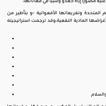
يه مصورا إياه كعدو وسببا في معاناتها.
م المتحدة وتفريعاتها الأفعوانية –و بتأطير من
غراضها المادية النفعية،وقد ترجمت استراتيجيته