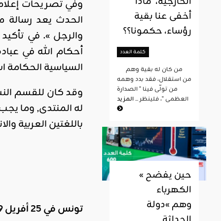
الخارجية، ماذا
وفي تصريحات إعلامي
أخفى عنا بقية
الحدث يعد رسالة مه
رؤساء، حكمونا؟؟
والرجل ». في تأكي
أحكام الله في عباد
كلمة العدد
السياسية الحكامة ا
من كان له بقية وهم
من استقلال، فقد بدد وهمه
من تولّى فينا " الصدارة
وقد كان للقسم النسا
العظمى "، فلينظر ...
المزيد
له المنتدى, وما يجب
باللغتين العربية والا
« حين يفضح
الكهرباء
وهم »دولة
تونس في
25
أفريل 2019
الحداثة