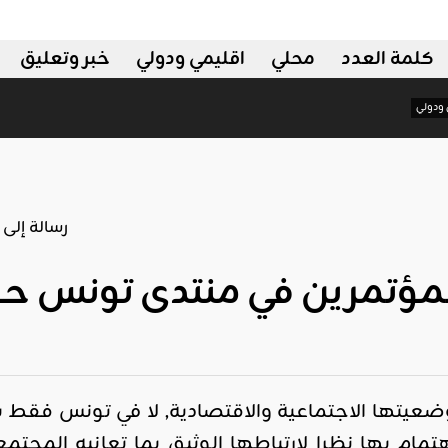
كلمة العدد
محلي
اقليمي ودولي
خبر وتعليق
اه
اقليمي ودولي
المؤتمرين في منتدى تونس حو
ووضعيتها الاجتماعية والاقتصادية, لا في تونس فقط
هتمام بها نظرا لارتباطها الوثيق بما تعانيه المج