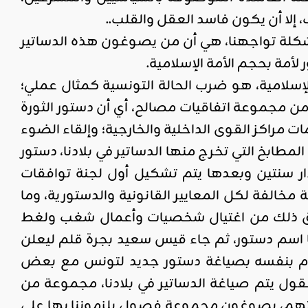
 إلا أن يكون فاسد العقل والقلب..
شكلة تواجهنا، هي أن من يصوغون هذه الدساتير
أمة بحجم الأمة الإسلامية.
لإسلامية، هو ضرب الحالة التونسية كمثال عملي؛
ن ما سمي دستور الثورة لعام 2014 لم يكن أكثر من مجموعة اتفاقيات مصالح، أي أن دستور الثورة
راكز القوى الداخلية والخارجية؛ وإلقاء الضوء
طابخ التي تخرج منها الدساتير في بلادنا، دستور
ة على مدار سنتين وبعدها يتم تشكيل أول لجنة توافقات
خالفة لكل المعايير القانونية والدستورية، وما
 رافق ذلك من اغتيال شخصيات وأعمال شغب ولغط
ل أطلقوا عليها اسم دستور، ثم جاء قيس سعيد بجرة قلم ليعلن
 يكن، وأعلن انه سيقوم بنفسه بصياغة دستور جديد لتونس مع بعض
عقول يتم صياغة الدساتير في بلادنا، مجموعة من
تهم، يصوغون مجموعة فصول يلزموننا بها على