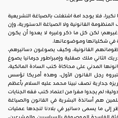
كيرا، فلا يوجد امة اشتغلت بالصياغة التشريعية
المنظومة القانونية ولا الصياغة الدستورية، وإن
غيرهم؛ لكن كل ما ذكر وغيره لا يعدوا أن يكون
ية في شكلياتها وموضوعاتها.
نظوماتهم القانونية، وكيف يصوغون دساتيرهم،
يدريك الثاني ملك صقلية وإمبراطور جرمانيا يصوغ
ونها المدني على محاكاة كتب السادة المالكية،
عتبروه رجل القانون الأول، وهذه أمريكا تؤسس
زه جدارية تصف نبينا محمد عليه السلام بأعظم
ولية؛ لم يجدوا مفرا من اعتماد كتب فقه الجنايات
لمين هم أساتذة البشرية في القانون والصياغة
ر إلى ما يسمى دساتير في بلادنا لنجدها عمليات
لفئة الفاسدة الموصوفة بالسياسيين والمشرعين،