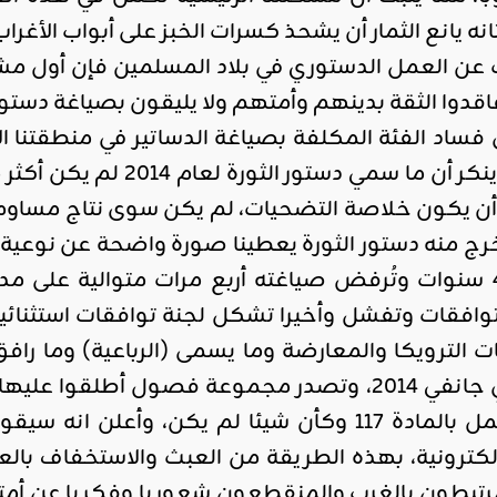
 يانع الثمار أن يشحذ كسرات الخبز على أبواب الأغراب،
 عن العمل الدستوري في بلاد المسلمين فإن أول م
وا الثقة بدينهم وأمتهم ولا يليقون بصياغة دستور ل
 فساد الفئة المكلفة بصياغة الدساتير في منطقتنا ا
فلا أحد يستطيع أن ينكر أ
 يكون خلاصة التضحيات، لم يكن سوى نتاج مساومات م
 منه دستور الثورة يعطينا صورة واضحة عن نوعية الم
يستمر العمل فيه 4 سنوات وتُرفض صياغته أربع مرات متوالي
افقات وتفشل وأخيرا تشكل لجنة توافقات استثنائية م
ات الترويكا والمعارضة وما يسمى (الرباعية) وما
لتنتهي المعمعة في جانفي 2014، وتصدر مجموعة فصو
تعليق الدستور والعمل بالمادة 117 وكأن شيئا لم
الكترونية، بهذه الطريقة من العبث والاستخفاف بال
رتبطون بالغرب والمنقطعون شعوريا وفكريا عن أم