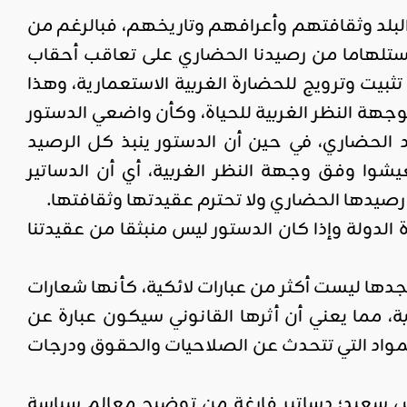
ل البلد وثقافتهم وأعرافهم وتاريخهم، فبالرغم من
 واستلهاما من رصيدنا الحضاري على تعاقب أحقاب
 تثبيت وترويج للحضارة الغربية الاستعمارية، وهذا
جهة النظر الغربية للحياة، وكأن واضعي الدستور
 الحضاري، في حين أن الدستور ينبذ كل الرصيد
شوا وفق وجهة النظر الغربية، أي أن الدساتير
 رصيدها الحضاري ولا تحترم عقيدتها وثقافتها.
الدولة وإذا كان الدستور ليس منبثقا من عقيدتنا
دها ليست أكثر من عبارات لائكية، كأنها شعارات
 مما يعني أن أثرها القانوني سيكون عبارة عن
مواد التي تتحدث عن الصلاحيات والحقوق ودرجات
قيس سعيد؛ دساتير فارغة من توضيح معالم سياسة