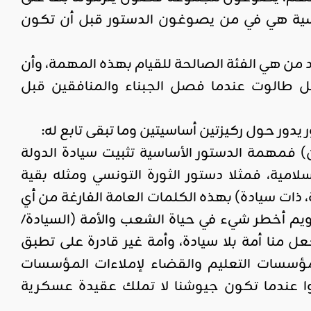
يسية هي في من يصوغون الدستور قبل أن تكون
د من هي الفئة الصالحة للقيام بهذه المهمة، وأن
طالوت عندما فصل الجبناء والمنافقين قبل
يدور حول ركيزتين أساسيتين وما تبقى تابع له:
ن) فمهمة الدستور الأساسية تثبيت سيادة الدولة
لامية، فمثلا دستور الثورة التونسي ومثله بقية
، ذات سيادة) بهذه الكلمات العامة الفارغة من أي
عويم أخطر شيء في حياة الشعب والأمة (السيادة/
عل منا أمة بلا سيادة، وأمة غير قادرة على تطبق
مؤسسات التعليم والقضاء لإملاءات المؤسسات
غربوا عندما تكون جيوشنا لا تملك عقيدة عسكرية