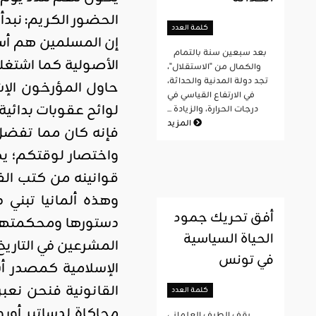
الحضور الكريم: نبدأ 
كلمة العدد
إن المسلمين هم أسات
بعد سبعين سنة بالتمام
الأصولية كما اشتغلت
والكمال من "الاستقلال"،
تجد دولة المدنية والحداثة،
حاول المؤرخون الإش
في الارتفاع القياسي في
لوائح عقوبات بدائي
درجات الحرارة، والزيادة ...
المزيد
فإنه كان مما تفضل
واختصار لوقتكم؛ يكف
قوانينه من كتب الف
وهذه ألمانيا تبني 
أفق تحريك جمود
دستورها ومحكمتها ا
الحياة السياسية
المشرعين في التاريخ
في تونس
الإسلامية كمصدر أ
القانونية فنحن نعبر
كلمة العدد
محاكاة لدساتير أور
يقف الطيف العلماني