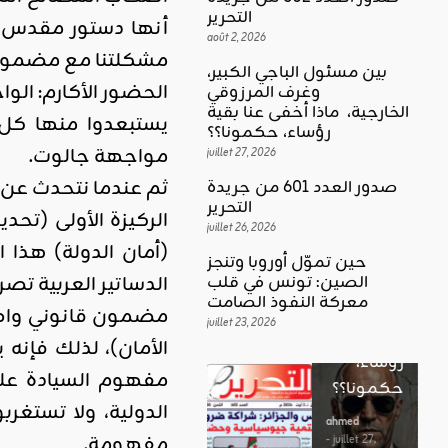
التحرير
أنها دستور مقدس ي
août 2, 2026
مشكلتنا مع مضمون 
بين مسئول الباجي الكبير،
الحضور الأكارم: الو
وغرف المرزوقي
كلمة العدد
الخارجية، ماذا أخفى عنا بقية
اقليمي ودولي
يستبعدوا منها كل
بين
رؤساء، حكمونا؟؟
حين تموّل
مواجهة جالوت.
مسئول
juillet 27, 2026
أوروبا
الباجي
ثم عندما نتحدث عن ص
صدور العدد 601 من جريدة
وتنجز
الكبير،
اقليمي ودولي
التحرير
الركيزة الأولى (تحد
الصين:
الغضب
juillet 26, 2026
وغرف
تونس في
(أمان الدولة) هذا 
بوصلة …
المرزوقي
حين تموّل أوروبا وتنجز
قلب
الدساتير العربية تص
لا سلاحا
الصين: تونس في قلب
الخارجية،
معركة
معركة النفوذ الصامت
يشهر في
ماذا أخفى
مضمون قانوني واضح،
النفوذ
juillet 23, 2026
غير الإتجاه
عنا بقية
الأمان)، لذلك فإنه 
الصامت
رؤساء،
ahmed
مفهوم السيادة على
حكمونا؟؟
ahmed
- août 3, 2026
- juillet 23,
0
الدولية، ولا تستغر
2026
ahmed
ستطل القضاي
مفهومة.
0
- juillet 27,