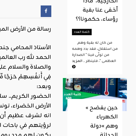
الخارجية، ماذا
أخفى عنا بقية
رؤساء، حكمونا؟؟
رسالة من الأرض المب
كلمة العدد
من كان له بقية وهم
الأستاذ المحامي جن
من استقلال، فقد بدد وهمه
من تولّى فينا " الصدارة
الحمد لله رب العالمين، القا
العظمى "، فلينظر ...
المزيد
والصلاة والسلام على سيدنا
فِي أَنفُسِهِمْ حَرَجًا مِّم
وبعد:
الحضور الكريم.. سل
الأرض الخضراء، تونس
« حين يفضح
انه لشرف عظيم أن ي
الكهرباء
لرؤيتهم في باحات ا
وهم »دولة
يكون لهم مدد يوم ال
الحداثة