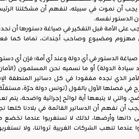
جب أن نموت في سبيله، لنفهم أن مشكلتنا الرئ
الدستور نفسه.
اجب على الأمة قبل التفكير في صياغة دستورها أن تحد
 مهزوم ومضبوع وصاحب أجندات، تماما كما فعل 
ياغة الدستور في أي دولة وعند أي أمة؛ فإن أي دستور 
يد سيادة الدولة) أو ما نسميه نحن المسلمون (الأما
الأمر الذي نجده مفقودا في كل دساتير المنطقة الإس
رح في فصلها الأول بالقول (تونس دولة حرّة، مستقلّة
 والتي لا يتبعها أية لوائح إجرائية واضحة، يتم ت
يجب أن نفهم أن الدساتير القائمة في بلادنا كلها تج
 ذاتها وأرضها، لذلك لا تستغربوا عندما تخضع 
بوا عندما تنهب الشركات الغربية ثرواتنا، ولا تست