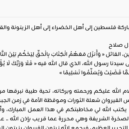
اركة فلسطين إلى أهل الخضراء إلى أهل الزيتونة وال
دل صلاح
ئل « وَأَنزَلَ مَعَهُمُ الْكِتَابَ بِالْحَقِّ لِيَحْكُمَ بَيْنَ النَّا
 رسول الله، الذي قال الله فيه « فَلَا وَرَبِّكَ لَا يُؤْمِنُونَ حَت
َّا قَضَيْتَ وَيُسَلِّمُوا تَسْلِيمًا »
ام الله عليكم ورحمته وبركاته، تحية طيبة نبرقها 
 القيروان شعلة الثورات وموقظة الأمة في زمن الجبر 
كتب الله لي مخاطبتكم في هذا العمل المبارك، وأ
لصخرة الشريفة وهي محررة عما قريب بإذن الله .. 
تحرير العظيم، فيجمع الله زيتون القيروان بزيتون ا