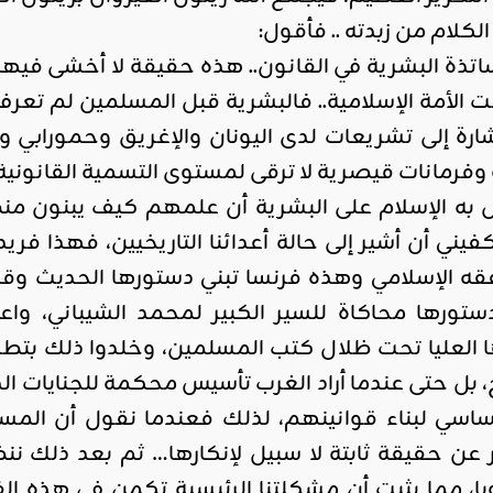
الكلام من زبدته .. فأقول:
ذة البشرية في القانون.. هذه حقيقة لا أخشى فيها ن
 الأمة الإسلامية.. فالبشرية قبل المسلمين لم تعرف 
ارة إلى تشريعات لدى اليونان والإغريق وحمورابي و
ة وفرمانات قيصرية لا ترقى لمستوى التسمية القانون
 به الإسلام على البشرية أن علمهم كيف يبنون م
يني أن أشير إلى حالة أعدائنا التاريخيين، فهذا فر
قه الإسلامي وهذه فرنسا تبني دستورها الحديث وقان
دستورها محاكاة للسير الكبير لمحمد الشيباني، وا
لعليا تحت ظلال كتب المسلمين، وخلدوا ذلك بتطري
، بل حتى عندما أراد الغرب تأسيس محكمة للجنايات الد
ساسي لبناء قوانينهم، لذلك فعندما نقول أن المس
 عن حقيقة ثابتة لا سبيل لإنكارها… ثم بعد ذلك ننظ
وبا، مما يثبت أن مشكلتنا الرئيسية تكمن في هذه ا