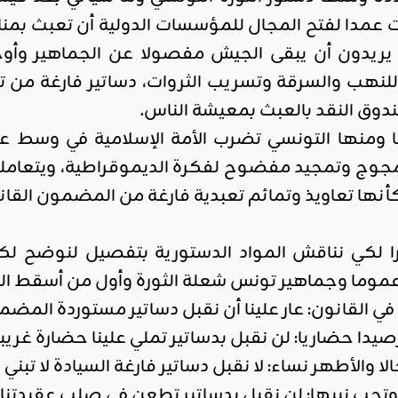
ت عمدا لفتح المجال للمؤسسات الدولية أن تعبث بمنا
ريدون أن يبقى الجيش مفصولا عن الجماهير وأوجا
لنهب والسرقة وتسريب الثروات، دساتير فارغة من ت
دوق النقد بالعبث بمعيشة الناس.
ا ومنها التونسي تضرب الأمة الإسلامية في وسط ع
مجوج وتمجيد مفضوح لفكرة الديموقراطية، ويتعاملون 
نها تعاويذ وتمائم تعبدية فارغة من المضمون القانو
را لكي نناقش المواد الدستورية بتفصيل لنوضح لك
 عموما وجماهير تونس شعلة الثورة وأول من أسقط ال
في القانون: عار علينا أن نقبل دساتير مستوردة المضم
صيدا حضاريا: لن نقبل بدساتير تملي علينا حضارة غري
لا والأطهر نساء: لا نقبل دساتير فارغة السيادة لا تبني 
تحب نبيها: لن نقبل بدساتير تطعن في صلب عقيدتنا ف