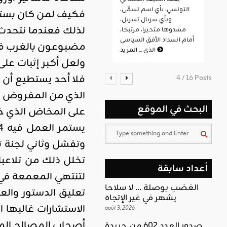
التونسي، بأي اسم تسمّى،
فكيف لمن كان بستانه
وبأي سربال تسربل،
لذلك فعندما نتحدث
مشدوها متحيرا، مرتبكا،
أمام انسداد الأفق السياسي
مضبوعون بالغرب فاقد
المزيد
الذي ...
ولعل أكبر إثبات على
4 / 16 Posts
الذي من المفروض أن
البحث في الموقع
على المخاض الذي خرج
وتفشل وثاني لجنة تو
تخلل ذلك من تلاعب
أعداد سابقة
الغضب بوصلة … لا سلاحا
يشهر في غير الإتجاه
الاستشارات غالبها 
août 3, 2026
أصحاب المصالح الم
صدور العدد 602 من جريدة