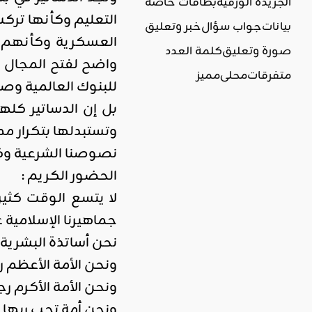
الجريدة الورقية
بطاقات خاصة
التعليم وكأنها ترك
بيانات
جواب سؤال
خبر وتعليق
العسكرية وكأنهم ي
صورة وتعليق
كلمة العدد
واضح لفتح المجال ل
متفرقات
محلي
مميز
للبنوك العالمية وصن
بل إن الدساتير كله
وتستبدلها بتكرار م
نصوصنا الشرعية وكأ
الحضور الكريم :
لا يتسع الوقت كثي
جماهيرنا الإسلامية
نحن أساتذة البشرية 
ونحن الأمة الأعظم ر
ونحن الأمة الأكرم رجا
ونحن أمة تحب ربها و