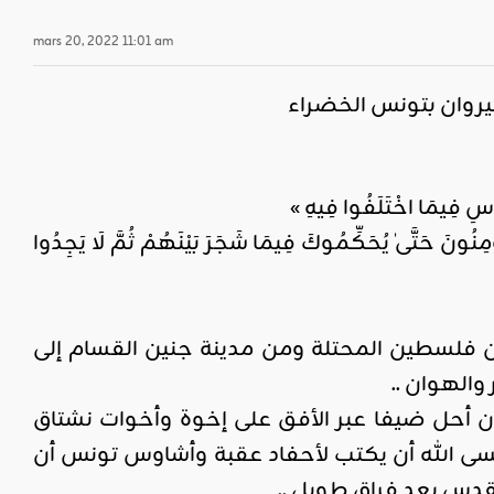
mars 20, 2022 11:01 am
قيروان بتونس الخضراء
سِ فِيمَا اخْتَلَفُوا فِيهِ »
َّىٰ يُحَكِّمُوكَ فِيمَا شَجَرَ بَيْنَهُمْ ثُمَّ لَا يَجِدُوا
من فلسطين المحتلة ومن مدينة جنين القسام إلى
والهوان ..
ن أحل ضيفا عبر الأفق على إخوة وأخوات نشتاق
عسى الله أن يكتب لأحفاد عقبة وأشاوس تونس أن
لقدس بعد فراق طويل ..