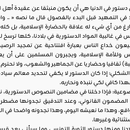
 لأي دستور في الدنيا هي أن يكون منبثقا عن عقيدة أه
اقليمي ودولي
لا في التمهيد قبل البدء بالفصول قال ما نصه « ..
صدور
 فارغ من أي شيء له علاقة بالحضارة الإسلامية، بل كله
العدد 601
 غالبية المواد الدستورية في بلادنا، كلها ترسخ لو
من جريدة
ون خداع الناس بعبارة افتتاحية عن تمجيد الرصيد
التحرير
وللأمة الإسلامية، ويجبرون المسلمين على أن يعي
ahmed
- juillet 26,
يبة) ثقافيا وحضاريا عن الجماهير والشعوب، ولا تحترم
2026
0
شكلي: إذا كان الدستور لا يكفي لتحديد معالم سيادة 
Read More
ذا كافي لكي ننبذه ونحاربه.
ضوعية: فإذا دخلنا في مضامين النصوص الدستورية، نج
المضمون القانوني، وعند التدقيق تجدونها مضطربة،
ع، وهذا ما نعيشه اليوم، وهذا تجدونه واضحا في ال
تثنائية وغيرها.
لادنا ومنها دستور الثورة التونسي وما سيأتي بعد 