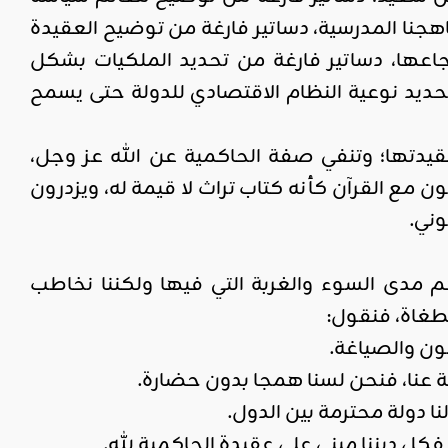
هجنا المدرسية، دساتير فارغة من توضيح العقيدة
عها، دساتير فارغة من تحديد الملكيات بشكل
حديد نوعية النظام الاقتصادي للدولة حتى يسمح
قيدتها؛ وتنفي صفة الحاكمية عن الله عز وجل،
مع القرآن كأنه كتاب تراث لا قيمة له، ويزدرون
ني.
م مدى السوء والغربة التي فيها ولكننا نخاطب
طغاة، فنقول:
ون والصياغة.
بة عنا، فنحن لسنا همجا بدون حضارة.
لنا دولة محترمة بين الدول.
كل ديننا مبني على عقيدة الحاكمية لله.