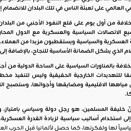
مي العالمي على تعبئة الناس في تلك البلدان للانضمام إل
اقليمي ودولي
افة من أول يوم على قلع النفوذ الأجنبي من البلدان ال
صدور
العدد 601
الاتصالات السياسية والعسكرية مع الدول المحاربة
من جريدة
العسكرية والسياسية ويستقطبون مزيدا من العملاء. فد
التحرير
ام الذي يشكل الضمانة الأساسية للنجاح، بالإضافة إلى 
ahmed
- juillet 26,
افة بالمناورات السياسية على الساحة الدولية من أج
2026
0
قا للتهديدات الخارجية الحقيقية وليس لتنفيذ م
Read More
ى مياهها الاقليمية ومضايقها وأجوائها، وستصبح ال
.
ّ خليفة المسلمين، هو رجل دولة وسياسي بامتياز، 
ى استخدام أساليب سياسية لزيادة القدرة العسكرية
سياً لها ولفكرتها، كما حصل لألمانيا قبل الحرب العالم