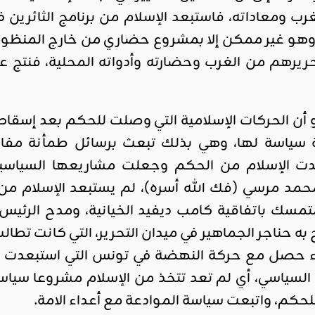
 ومعاداته، فاستبعد الإسلام من برنامج الثائرين في
وهو غير ممكن إلا بمشروع حضاري من خارج المنظومة ا
تحريرهم من الغرب وحضارته وأدواته المحلية، فنتج ع
هو أن الحركات الإسلامية التي وصلت للحكم بعد إس
ة سياسة لها، وهي بذلك تبعث برسائل طمأنة مفاده
دت الإسلام من الحكم وجعلت مشاريعها السياسي
حمد مرسي (فك الله أسره)، لم يستبعد الإسلام 
مسك باتفاقية كامب ديفيد الخيانية، ومدح الرئيس أ
ه حناجر الجماهير في ميدان التحرير، التي كانت تطال
 حصل مع حركة النهضة في تونس التي استبعدت الن
سياسي، أي لم تعد تتخذ من الإسلام مشروعا سياسي
للحكم، واتبعت سياسة الموادعة مع أعداء الامة.