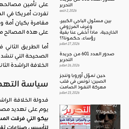
على تأمين مصالحها
التحرير
août 2, 2026
تفردت أمريكا في ال
بين مسئول الباجي الكبير،
مقامرة بكيان أمة و
وغرف المرزوقي
كلمة العدد
على هذه المصالح مع 
الخارجية، ماذا أخفى عنا بقية
اقليمي ودولي
بين
رؤساء، حكمونا؟؟
حين تموّل
مسئول
juillet 27, 2026
أما الطريق الثاني 
أوروبا
الباجي
صدور العدد 601 من جريدة
الصحيحة التي تنشد 
وتنجز
الكبير،
اقليمي ودولي
التحرير
الصين:
الخلافة الراشدة الثان
الغضب
juillet 26, 2026
وغرف
تونس في
بوصلة …
المرزوقي
حين تموّل أوروبا وتنجز
قلب
سياسة التهدي
لا سلاحا
الصين: تونس في قلب
الخارجية،
معركة
معركة النفوذ الصامت
يشهر في
ماذا أخفى
النفوذ
juillet 23, 2026
غير الإتجاه
عنا بقية
فدولة الخلافة الرا
الصامت
رؤساء،
ahmed
يوم على تهديد مصال
حكمونا؟؟
ahmed
- août 3, 2026
- juillet 23,
0
بيكو التي فرقت الم
2026
ahmed
ستطل القضاي
لتأسيس صناعات ثقيلة
0
- juillet 27,