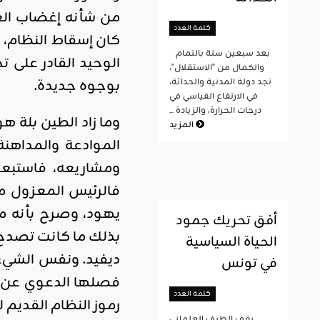
من شأنه إغضاب الغرب
كلمة العدد
كان إسقاط النظام، 
بعد سبعين سنة بالتمام
الوحيد القادر على 
والكمال من "الاستقلال"،
بوجوه جديدة.
تجد دولة المدنية والحداثة،
في الارتفاع القياسي في
درجات الحرارة، والزيادة ...
وما زاد الطين بلة 
المزيد
الموادعة والمداهن
ومشاريعه، فاستبع
فالرئيس المعزول م
يهود، وصرح بأنه مت
أفق تحريك جمود
بذلك ما كانت تصدح ب
الحياة السياسية
ديفيد. ونفس الشيء
في تونس
فصلها الدعوي عن ال
كلمة العدد
رموز النظام القديم 
يقف الطيف العلماني