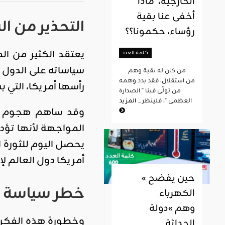
الخارجية، ماذا
أخفى عنا بقية
التحذير من ال
رؤساء، حكمونا؟؟
يعتقد الكثير من ا
كلمة العدد
سياساته على الدول 
من كان له بقية وهم
من استقلال، فقد بدد وهمه
رأسها أمريكا، التي
من تولّى فينا " الصدارة
العظمى "، فلينظر ...
المزيد
وقد ساهم هجوم الغر
المواجهة لأنها تؤد
يحصل اليوم للثورة ا
أمريكا دول العالم ل
« حين يفضح
خطر سياسة ا
الكهرباء
وهم »دولة
وخطورة هذه الفكرة 
الحداثة