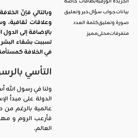
الجريدة الورقية
بطاقات خاصة
وبالتالي فإنّ الخلا
بيانات
جواب سؤال
خبر وتعليق
وعلاقات ثقافية، وس
صورة وتعليق
كلمة العدد
بالإضافة إلى الدو
متفرقات
محلي
مميز
تسببت بشقاء البشري
في الخلافة كمستأمن
التأسي بالرس
ولنا في رسول الله 
الدولة على مبدأ الإ
عالمية بالرغم من 
فأرعب الروم و مهد 
العالم.