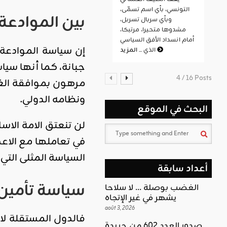
التونسي، بأي اسم تسمّى،
بين الموادعة
وبأي سربال تسربل،
مشدوها متحيرا، مرتبكا،
أمام انسداد الأفق السياسي
إن سياسة الموادعة و
المزيد
الذي ...
جبانة، كما أنها سياس
4 / 16 Posts
مرهون بموافقة الغرب
ونظامه الدولي.
البحث في الموقع
لن تنعتق الامة الاس
في تعاملها مع الاعدا
السياسة المثلى التي 
أعداد سابقة
سياسة تأمين 
الغضب بوصلة … لا سلاحا
يشهر في غير الإتجاه
août 3, 2026
فالدول المستقلة لا 
صدور العدد 602 من جريدة