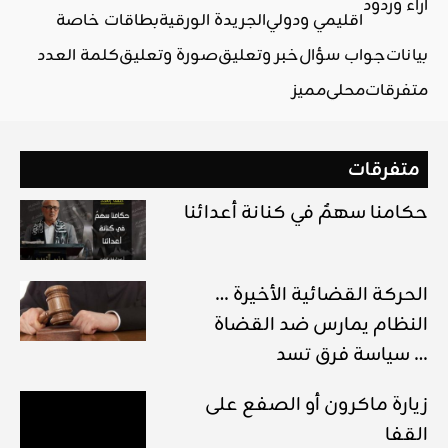
آراء وردود
اقليمي ودولي
الجريدة الورقية
بطاقات خاصة
بيانات
جواب سؤال
خبر وتعليق
صورة وتعليق
كلمة العدد
متفرقات
محلي
مميز
متفرقات
حكامنا سهمٌ في كنانة أعدائنا
الحركة القضائية الأخيرة …
النظام يمارس ضد القضاة
سياسة فرق تسد …
زيارة ماكرون أو الصفع على
القفا