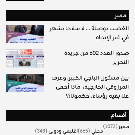
مميز
الغضب بوصلة … لا سلاحا يشهر
في غير الإتجاه
صدور العدد 602 من جريدة
التحرير
بين مسئول الباجي الكبير، وغرف
المرزوقي الخارجية، ماذا أخفى
عنا بقية رؤساء، حكمونا؟؟
أقسام
مميز
(1072)
محلي
(665)
اقليمي ودولي
(343)