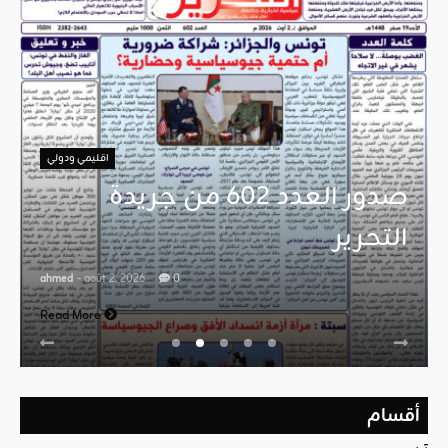
اقليمي ودولي
صدور العدد 602 من جريدة
التحرير
ahmed
- août 2, 2026
0
Read More
أقسام