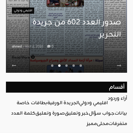
اقليمي ودولي
صدور العدد 602 من جريدة
التحرير
ahmed
- août 2, 2026
0
Read More
أقسام
آراء وردود
اقليمي ودولي
الجريدة الورقية
بطاقات خاصة
بيانات
جواب سؤال
خبر وتعليق
صورة وتعليق
كلمة العدد
متفرقات
محلي
مميز