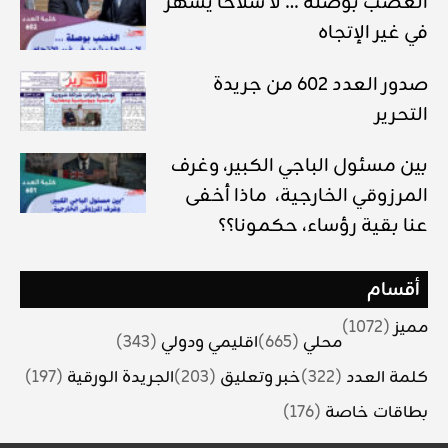
الغضب بوصلة … لا سلاحا يشهر
في غير الإتجاه
صدور العدد 602 من جريدة
التحرير
بين مسئول الباجي الكبير، وغرف
المرزوقي الخارجية، ماذا أخفى
عنا بقية رؤساء، حكمونا؟؟
أقسام
مميز
(1072)
محلي
(665)
اقليمي ودولي
(343)
كلمة العدد
(322)
خبر وتعليق
(203)
الجريدة الورقية
(197)
بطاقات خاصة
(176)