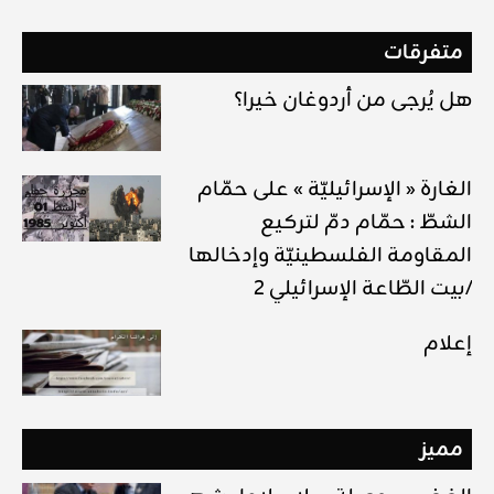
متفرقات
هل يُرجى من أردوغان خيرا؟
الغارة « الإسرائيليّة » على حمّام
الشطّ : حمّام دمّ لتركيع
المقاومة الفلسطينيّة وإدخالها
بيت الطّاعة الإسرائيلي 2/
إعلام
مميز