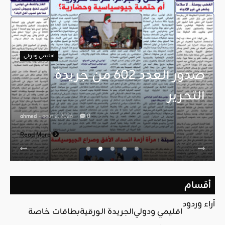
اقليمي ودولي
صدور العدد 602 من جريدة
التحرير
ahmed
- août 2, 2026
0
Read More
أقسام
آراء وردود
اقليمي ودولي
الجريدة الورقية
بطاقات خاصة