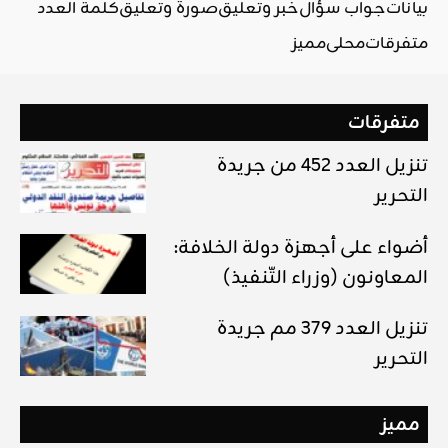
بيانات
جواب سؤال
خبر وتعليق
صورة وتعليق
كلمة العدد
متفرقات
محلي
مميز
متفرقات
تنزيل العدد 452 من جريدة
التحرير
أضواء على أجهزة دولة الخلافة:
المعاونون (وزراء التّنفيذ)
تنزيل العدد 379 مم جريدة
التحرير
مميز