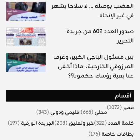
الغضب بوصلة … لا سلاحا يشهر
في غير الإتجاه
صدور العدد 602 من جريدة
التحرير
بين مسئول الباجي الكبير، وغرف
المرزوقي الخارجية، ماذا أخفى
عنا بقية رؤساء، حكمونا؟؟
أقسام
مميز
(1072)
محلي
(665)
اقليمي ودولي
(343)
كلمة العدد
(322)
خبر وتعليق
(203)
الجريدة الورقية
(197)
بطاقات خاصة
(176)