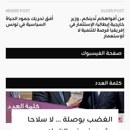
NEWER POST
OLDER POST
من أفواهكم نُدينكم ، وزير
أفق تحريك جمود الحياة
خارجية إيطاليا: الإستثمار في
السياسية في تونس
إفريقيا فرصة للتنمية لا
للإستعمار
صفحة الفيسبوك
كلمة العدد
الغضب بوصلة … لا سلاحا