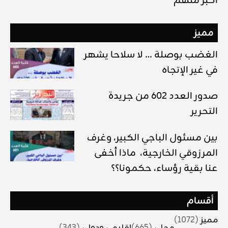
أكبر منهم
مميز
الغضب بوصلة … لا سلاحا يشهر
في غير الإتجاه
صدور العدد 602 من جريدة
التحرير
بين مسئول الباجي الكبير، وغرف
المرزوقي الخارجية، ماذا أخفى
عنا بقية رؤساء، حكمونا؟؟
أقسام
مميز
(1072)
محلي
(665)
اقليمي ودولي
(343)