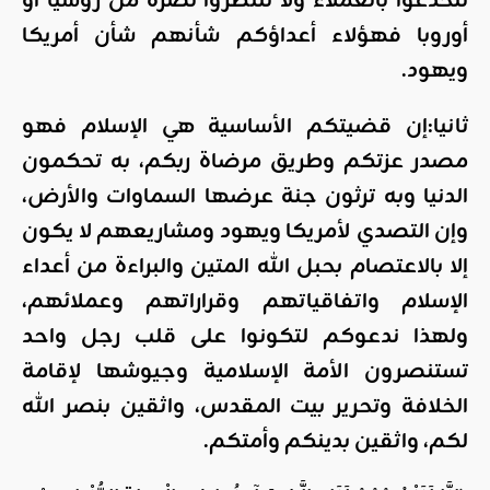
تنخدعوا بالعملاء ولا تنتظروا نصرة من روسيا أو
أوروبا فهؤلاء أعداؤكم شأنهم شأن أمريكا
ويهود.
ثانيا:إن قضيتكم الأساسية هي الإسلام فهو
مصدر عزتكم وطريق مرضاة ربكم، به تحكمون
الدنيا وبه ترثون جنة عرضها السماوات والأرض،
وإن التصدي لأمريكا ويهود ومشاريعهم لا يكون
إلا بالاعتصام بحبل الله المتين والبراءة من أعداء
الإسلام واتفاقياتهم وقراراتهم وعملائهم،
ولهذا ندعوكم لتكونوا على قلب رجل واحد
تستنصرون الأمة الإسلامية وجيوشها لإقامة
الخلافة وتحرير بيت المقدس، واثقين بنصر الله
لكم، واثقين بدينكم وأمتكم.