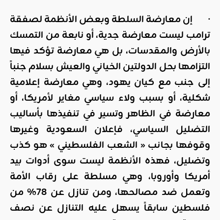
· إن معارضة السلطة وبعض الأنظمة لصفقة
ترامب ليست معارضة جدية، أو نابعة من التمسك
بالأرض والمقدسات، بل هي معارضة تؤكد فيها
التزامها بحل الدولتين الخياني والعيش بسلام جنباً
إلى جنب مع كيان يهود، وهي معارضة إعلامية
شكلية، أو بسبب ولاء سياسي مغاير لأمريكا، أو
معارضة في الظاهر وتسير في تنفيذها بأساليب
التضليل السياسي، فإعلان السعودية وغيرها
وقوفها بجانب « الشعب الفلسطيني » هو كذب
وتضليل، فهذه الأنظمة ليست سوى أدوات بيد
أمريكا وأوروبا، وهي مسلطة على رقاب الأمة
وتعمل ضد مصالحها، ومن تنازل عن 78% من
فلسطين سابقاً يسهل عليه التنازل عن نصف