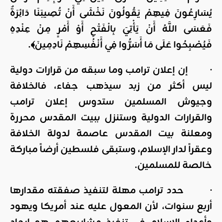
يُسَارِعُونَ فِيهِمْ يَقُولُونَ نَخْشَى أَنْ تُصِيبَنَا دَائِرَةٌ
فَعَسَى اللَّهُ أَنْ يَأْتِيَ بِالْفَتْحِ أَوْ أَمْرٍ مِنْ عِنْدِهِ
فَيُصْبِحُوا عَلَى مَا أَسَرُّوا فِي أَنْفُسِهِمْ نَادِمِينَ﴾.
· إن إعلان ترامب وما سبقه من قرارات دولية
ليس أكثر من زبد سيذهب جفاء، فالخلافة
وجيوش المسلمين ستدوس إعلان ترامب
والقرارات الدولية وستنزل ببيت المقدس محررة
ومعلنة بيت المقدس عاصمة لدولة الخلافة
وعقراً لدار الإسلام، وستبقى فلسطين أرضاً مباركة
خالصة للمسلمين.
· حدد ترامب مهلة لتنفيذ صفقته مقدارها
أربع سنوات، لأن المعول عليه عند أمريكا ويهود