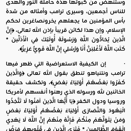
وستنهض من كبوتها هذه حاملة النور والهدى
للناس أجمعين، وسيرى ترامب وأمثاله من شدة
بأس المؤمنين ما يجعلهم يخرونصاغرين لحكم
الإسلام، وإن هذا لكائن قريباً بإذن الله تعالى، ﴿إِنَّ
الَّذِينَ يُحَادُّونَ اللَّهَ وَرَسُولَهُ أُولَئِكَ فِي الْأَذَلِّينَ *
كَتَبَ اللَّهُ لَأَغْلِبَنَّ أَنَا وَرُسُلِي إِنَّ اللَّهَ قَوِيٌّ عَزِيزٌ﴾.
· إن الكيفية الاستعراضية التي ظهر فيها
ترامب ونتنياهو تنطق بقول الله تعالى ﴿وَالَّذِينَ
كَفَرُوا بَعْضُهُمْ أَوْلِيَاءُ بَعْضٍ﴾، وتكشف حقيقة
الخائنين لله ورسوله الذي رهنوا أنفسهم لأمريكا
وروسيا ودول الكفر ﴿يَا أَيُّهَا الَّذِينَ آمَنُوا لَا تَتَّخِذُوا
الْيَهُودَ وَالنَّصَارَى أَوْلِيَاءَ بَعْضُهُمْ أَوْلِيَاءُ بَعْضٍ
وَمَنْ يَتَوَلَّهُمْ مِنْكُمْ فَإِنَّهُ مِنْهُمْ إِنَّ اللَّهَ لَا يَهْدِي
الْقَوْمَ الظَّالِمِينَ * فَتَرَى الَّذِينَ فِي قُلُوبِهِمْ مَرَضٌ