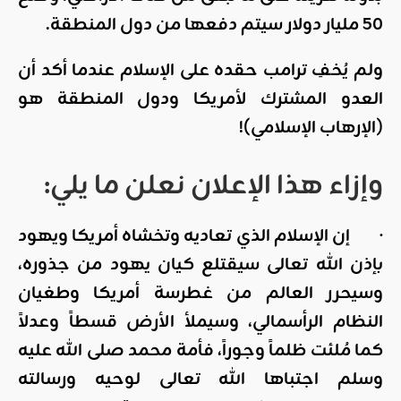
50 مليار دولار سيتم دفعها من دول المنطقة.
ولم يُخفِ ترامب حقده على الإسلام عندما أكد أن
العدو المشترك لأمريكا ودول المنطقة هو
(الإرهاب الإسلامي)!
وإزاء هذا الإعلان نعلن ما يلي:
· إن الإسلام الذي تعاديه وتخشاه أمريكا ويهود
بإذن الله تعالى سيقتلع كيان يهود من جذوره،
وسيحرر العالم من غطرسة أمريكا وطغيان
النظام الرأسمالي، وسيملأ الأرض قسطاً وعدلاً
كما مُلئت ظلماً وجوراً، فأمة محمد
صلى الله عليه
وسلم
اجتباها الله تعالى لوحيه ورسالته