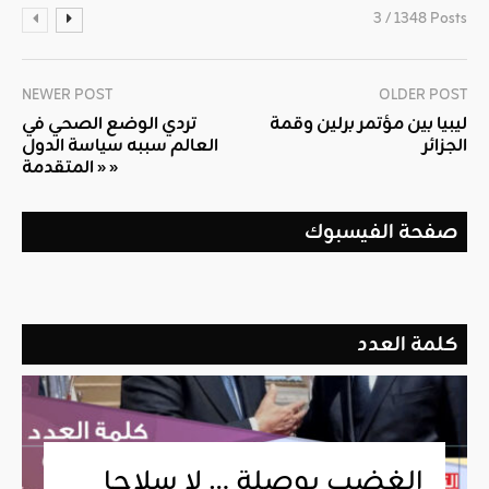
3 / 1348 Posts
NEWER POST
OLDER POST
ليبيا بين مؤتمر برلين وقمة
تردي الوضع الصحي في
الجزائر
العالم سببه سياسة الدول
« المتقدمة »
صفحة الفيسبوك
كلمة العدد
الغضب بوصلة … لا سلاحا