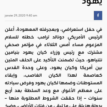
يهود
janvier 29, 2020 9:40 am
في حفل استعراضي، وبعجرفته المعهودة، أعلن
الرئيس الأمريكي دونالد ترامب خطته للسلام
المزعوم مساء أمس الثلاثاء في مؤتمر صحفي
مشترك مع رئيس وزراء كيان يهود بنيامين
نتنياهو، حيث تضمنت التأكيد على الحلف المتين
بين أمريكا وكيان يهود، وعلى وحدة القدس
كعاصمة لهذا الكيان الغاصب، وإبقاء
المستوطنات وضمها لكيان يهود وفرض سيادته
على معظم الأغوار، مع وعد السلطة بعد أربع
سنوات – إذا حققت الشروط المطلوبة منها –
بدولة هزيلة على ما تبقى من فتات الأراضي، وضخ