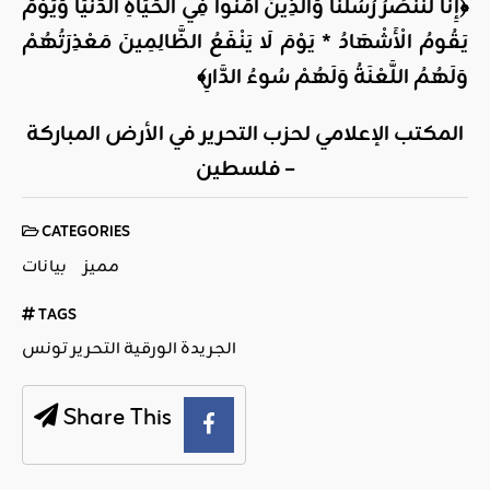
﴿إِنَّا لَنَنْصُرُ رُسُلَنَا وَالَّذِينَ آمَنُوا فِي الْحَيَاةِ الدُّنْيَا وَيَوْمَ
يَقُومُ الْأَشْهَادُ * يَوْمَ لَا يَنْفَعُ الظَّالِمِينَ مَعْذِرَتُهُمْ
وَلَهُمُ اللَّعْنَةُ وَلَهُمْ سُوءُ الدَّارِ﴾
المكتب الإعلامي لحزب التحرير في الأرض المباركة
– فلسطين
CATEGORIES
مميز
بيانات
TAGS
الجريدة الورقية التحرير تونس
Share This