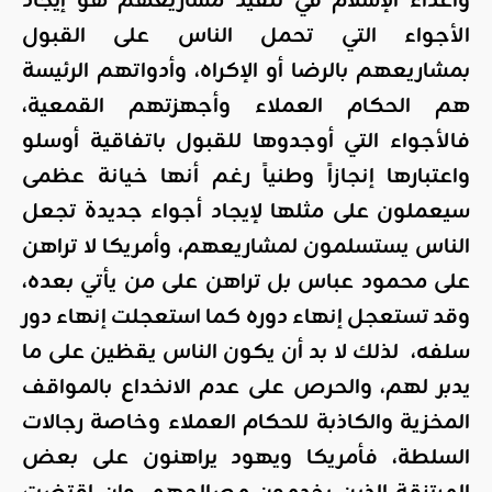
وأعداء الإسلام في تنفيذ مشاريعهم هو إيجاد
الأجواء التي تحمل الناس على القبول
بمشاريعهم بالرضا أو الإكراه، وأدواتهم الرئيسة
هم الحكام العملاء وأجهزتهم القمعية،
فالأجواء التي أوجدوها للقبول باتفاقية أوسلو
واعتبارها إنجازاً وطنياً رغم أنها خيانة عظمى
سيعملون على مثلها لإيجاد أجواء جديدة تجعل
الناس يستسلمون لمشاريعهم، وأمريكا لا تراهن
على محمود عباس بل تراهن على من يأتي بعده،
وقد تستعجل إنهاء دوره كما استعجلت إنهاء دور
سلفه، لذلك لا بد أن يكون الناس يقظين على ما
يدبر لهم، والحرص على عدم الانخداع بالمواقف
المخزية والكاذبة للحكام العملاء وخاصة رجالات
السلطة، فأمريكا ويهود يراهنون على بعض