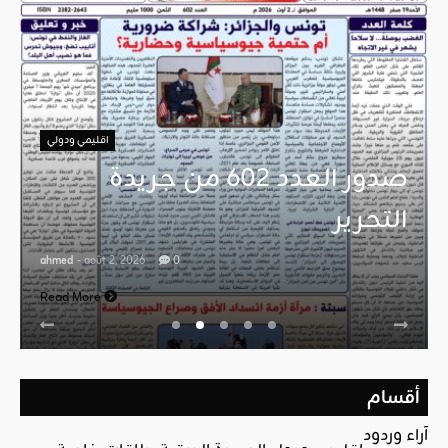
اقليمي ودولي
صدور العدد 602 من جريدة
التحرير
ahmed
- août 2, 2026
0
Read More
أقسام
آراء وردود