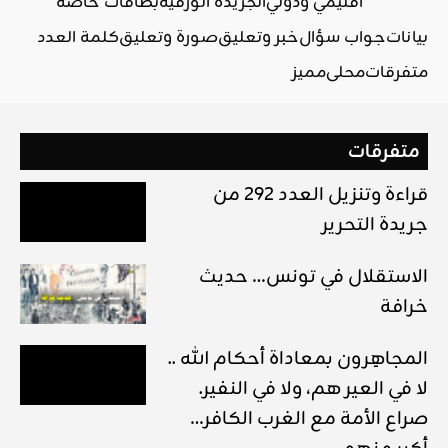
اقليمي ودولي
الجريدة الورقية
بطاقات خاصة
بيانات
جواب سؤال
خبر وتعليق
صورة وتعليق
كلمة العدد
متفرقات
محلي
مميز
متفرقات
قراءة وتنزيل العدد 292 من
جريدة التحرير
الاستقلال في تونس… حديث
خرافة
المجاهِرون بمعاداة أحكام الله ..
لا في العير هم، ولا في النفير.
صراع الأمة مع الغرب الكافر…