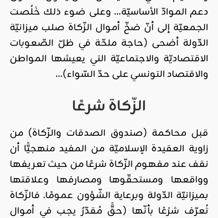
دعم الموادّ الأساسيّة… وعلى ضوء ذلك خَلُصت
الجمعيّة إلى أنّ ضخّ أموال الزّكاة صلب ميزانيّة
الدّولة أضحى (حاجة ملحّة في ظلّ الصّعوبات
الاقتصاديّة والاجتماعيّة التي يعيشها المواطن
والاقتصاد التونسي على حدّ السّواء)…
الزّكاة شرعًا
قبل محاكمة (صندوق الصدقات والزّكاة) من
زاوية العقيدة الإسلاميّة من المفيد منهجيًّا أن
نقف عند مفهوم الزّكاة شرعًا من حيث تعريفها
وواقعها ومستحقّوها ومصارفها وعلاقتها
بميزانيّة الدّولة وبرعاية الشّؤون عمومًا. فالزّكاة
تُعرّف شرْعًا بأنّها (حقًّ مُقدّرٌ يجب في أموال