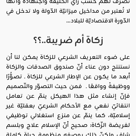
تُصرف لهم حسب رأي الخليفة واجتهاده وأنّها
لا تُعتبر من مداخيل ميزانيّة الدّولة ولا تدخل في
الدّورة الاقتصاديّة للبلاد…
زكاة أم ضريبة..؟؟
على ضوء التعريف الشرعي للزكاة يمكن لنا أن
نستنتج دون عناء أنّ صندوق الصدقات والزكاة
أبعد ما يكون عن الإطار الشرعي للزكاة ـ تصوُّرًا
ووظيفةً وواقعًا ـ فمن حيث التصوّر والتّصميم
فإنّ إنشاء مثل هذا الهيكل ينمّ عن تعامل
انتقائيّ نفعي مع الأحكام الشرعيّ بعقليّة غير
إسلاميّة، كما ينمّ عن منزع استغلالي توظيفي
لفريضة الزّكاة: صحيح أنّ الإسلام علاج وبلسم
شافٍ ولكنّ ذلك بوصفه منظومة حياة كاملة