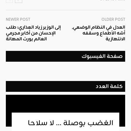
NEWER POST
OLDER POST
العدل في النظام الوضعي,
إلى الوزير زياد العذاري: طلب
أسّه الأطماع وسقفه
الإحسان من أكابر مجرمي
الانتهازية
العالم يورث المهانة
صفحة الفيسبوك
كلمة العدد
الغضب بوصلة … لا سلاحا