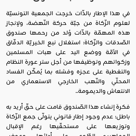
في هذا الإطار بالذّات خرجت الجمعية التونسيّة
لعلوم الزّكاة من جبّة حركة النّهضة، ولإنجاز
هذه المهمّة بالذّات وُلد من رحمها صندوق
الصّدقات والزّكاة: استغلال نبع الخيريّة الدفّاق
في الأمّة ووضع اليد على هبات المسلمين
وزكواتهم وتوظيفها من أجل ستر عورة النظام
والتغطية على عجزه وفشله بما يُمكّن الفساد
المحلّي والنّهب الخارجي الاستعماري من
الانتعاش والديمومة..
فكرة إنشاء هذا الصّندوق قامت على حقّ أريد به
باطل: عدم وجود إطار قانوني يتولّى جمع الزّكاة
وتوزيعها على مستحقّيها رغم الإقبال