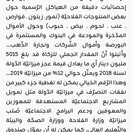
إحصائيات دقيقة من الهياكل الرّسمية حول
بعض المنتوجات الفلاحيّة (تمور ـ زيتون ـ قوارص
ـ عنب ـ لحوم ـ بيض ـ حبوب) وحول الأموال
المدّخرة والمودعة في البنوك والمستثمرة في
البورصة وأموال الشّركات وتجارة الذّهب…
وأثبتوا أنّ المقدار الجملي للزكاة قد بلغ 5015
مليون دينار أي ما يعادل قيمة عجز ميزانيّة الدّولة
لسنة 2018 ويمثّل حوالي 12% من ميزانيّة 2019…
وهذا الرّقم الخيالي يمكن له تغطية جزء كبير من
نفقات التصرّف في ميزانيّة الدّولة مثل تمويل
المشاريع الاجتماعيّة المستهدفة للمعوزين
والمعوقين ودعم البرامج الاجتماعيّة صُلب
ميزانيّة وزارة الفلاحة ووزارة الصحّة والبيئة
والتّعليم العالي، كما يمكن له أن يموّل صندوق