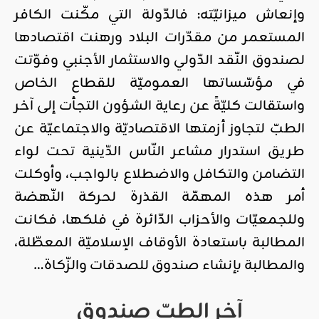
وإنعاش ميزانيّته: فالدّولة التي مكّنت الكافر
المستعمر من مقدّرات البلاد ورهنت اقتصادها
لصندوق النّقد الدّولي والاستثمار الأجنبي وفوّتت
في مؤسّساتها العموميّة للقطاع الخاص
واستقالت كليّةً عن رعاية الشؤون التجأت إلى آخر
الطبّ لتجاوز أزمتها الاقتصاديّة والاجتماعيّة عن
طريق استدرار مشاعر النّاس الدّينية تحت لواء
التضامن والتكافل والاضطلاع بالواجب، وأوكلت
أمر هذه المهمّة القذرة لحركة النّهضة
وللجمعيّات والأحزاب الدّائرة في فلكها، فكانت
المطالبة باستعادة الأوقاف الإسلاميّة المعطّلة،
والمطالبة بإنشاء صندوق للصدقات والزّكاة…
آخر الطبّ صندوق