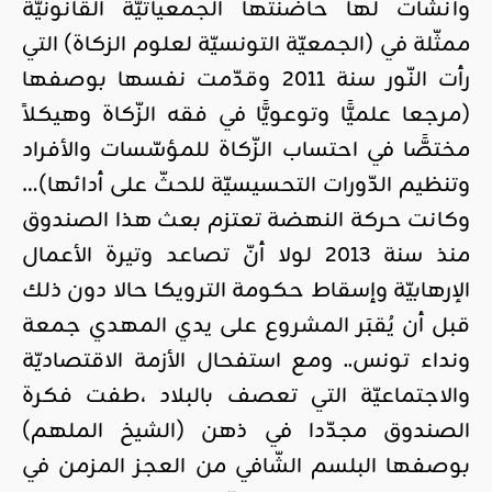
وأنشأت لها حاضنتها الجمعياتيّة القانونيّة
ممثّلة في (الجمعيّة التونسيّة لعلوم الزكاة) التي
رأت النّور سنة 2011 وقدّمت نفسها بوصفها
(مرجعا علميًّا وتوعويًّا في فقه الزّكاة وهيكلاً
مختصًّا في احتساب الزّكاة للمؤسّسات والأفراد
وتنظيم الدّورات التحسيسيّة للحثّ على أدائها)…
وكانت حركة النهضة تعتزم بعث هذا الصندوق
منذ سنة 2013 لولا أنّ تصاعد وتيرة الأعمال
الإرهابيّة وإسقاط حكومة الترويكا حالا دون ذلك
قبل أن يُقبَر المشروع على يدي المهدي جمعة
ونداء تونس.. ومع استفحال الأزمة الاقتصاديّة
والاجتماعيّة التي تعصف بالبلاد ،طفت فكرة
الصندوق مجدّدا في ذهن (الشيخ الملهم)
بوصفها البلسم الشّافي من العجز المزمن في