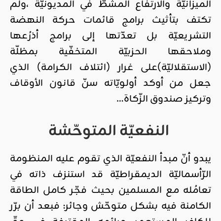
الميزانيّة والارتفاع المشطّ في المديونيّة ،ولم
تكتف بتأثيث برامج قائمات حركة النهضة
التشريعيّة بل تعدّتها إلى برامج أذرُعها
وملاحقها الحزبيّة المتخفّية بمظلّة
(الاستقلاليّة)على غرار (ائتلاف الكرامة) الذي
جعل من أوكد أولويّاته سنّ قانون الأوقاف
وتركيز صندوق الزّكاة…
النفعيّة المتوحّشة
يبدو أنّ مبدأ النفعيّة الذي تقوم عليه المنظومة
الرّأسماليّة الديمقراطيّة قد استنزف ذاته في
تعامُله مع المسلمين بحيث فجّر كامل الطاقة
الكامنة فيه بشكل متوحّش وجائر: فبعد أن برّر