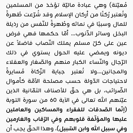
مُعيّنة) وهي عبادة ماليّة تؤخذ من المسلمين
وتُعتبر رُكنًا من أركان الإسلام وقد شُرّعت طُهرةً
للمال وسببًا في نمائه وطُهرةً للنّفس من رذيلة
البخل وسائر الذّنوب… أمّا حكمها فهي فرض
عين على كلّ مسلم يملك النّصاب فاضلاً عن
ديونه ويمضي عليه الحول يستوي في ذلك
الرّجال والنّساء الكبار منهم والصّغار والعقلاء
والمجانين…ولا تُعتبر جباية الزّكاة مُسايرةً
لاحتياجات الدّولة حسب مصلحة الأمّة كأموال
الضّرائب، بل هي حقّ للأصناف الثمّانية الذين
عيّنهم الله تعالى في الآية 60 من سورة التوبة
(إنّما الصّدقات للفقراء والمساكين والعاملين
عليها والمؤلّفة قلوبهم وفي الرّقاب والغارمين
وفي سبيل الله وابن السّبيل)
، وهذا الحقّ يجب أن