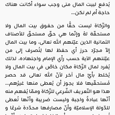
يُدفع لبيت المال متى وجب سواء أكانت هناك
حاجة أم لم تكن…
والزّكاة ليست حقًّا من حقوق بيت المال ولا
مستحقّة لهُ وإنّما هي حقّ مستحقّ للأصناف
الثمانية الذين عيّنهم الله تعالى، وما بيت المال
إلاّ مجرّد حرز أي حفظ لها لِتُصرف إلى من
عيّنتهم الآية حسب رأي الإمام واجتهاده، لذلك
يُفرد لمال الزّكاة مكان خاصّ في بيت المال ولا
يُخلط بأيّ مال آخر لأنّ الله تعالى قد حصر
مُستحقّيها فلا يجوز أن يُعطى منها غيرُهم…
هذا هو التّعريف الشّرعي للزّكاة وممّا يُفهم منه
أنّها عبادةٌ واجبة وليست ضريبة وأنّها تُعطى
للدّولة الإسلاميّة وأنّ مصارفها محدّدة شرعًا و