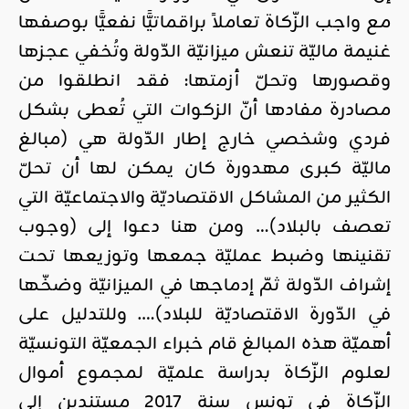
مع واجب الزّكاة تعاملاً براقماتيًّا نفعيًّا بوصفها
غنيمة ماليّة تنعش ميزانيّة الدّولة وتُخفي عجزها
وقصورها وتحلّ أزمتها: فقد انطلقوا من
مصادرة مفادها أنّ الزكوات التي تُعطى بشكل
فردي وشخصي خارج إطار الدّولة هي (مبالغ
ماليّة كبرى مهدورة كان يمكن لها أن تحلّ
الكثير من المشاكل الاقتصاديّة والاجتماعيّة التي
تعصف بالبلاد)… ومن هنا دعوا إلى (وجوب
تقنينها وضبط عمليّة جمعها وتوزيعها تحت
إشراف الدّولة ثمّ إدماجها في الميزانيّة وضخّها
في الدّورة الاقتصاديّة للبلاد)…. وللتدليل على
أهميّة هذه المبالغ قام خبراء الجمعيّة التونسيّة
لعلوم الزّكاة بدراسة علميّة لمجموع أموال
الزّكاة في تونس سنة 2017 مستندين إلى