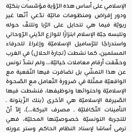
الإسلامي على أساس هذه الرّؤية مؤسّسات بنكيّة
ودور إقراض ومنظومات ماليّة تدّعي أنّها غير
ربويّة فيما هي تتحايل على الرّبا وتلتفّ حوله
وتلبسه جبّة الإسلام ابتزازًا للوازع الدّيني الرّوحاني
واستدراجًا للرّساميل الإسلاميّة وإغراءً للحرفاء
المسلمين، كما نشطت (تجارة الحلال) في الغرب
وحقّقت أرقام معاملات خياليّة… ولم تشذّ تونس
عن هذا التمشّي بل تضافرت فيها النّفعية مع
الواقعيّة ممثّلة في ضرورة التّعامل مع الصّحوة
الإسلاميّة واحتوائها وتوظيفها، فنشطت فيها
الصّيرفة الإسلاميّة هي الأخرى (بنك الزّيتونة ـ
التأمينات التّكافليّة ـ مصرف البركة…)، إلاّ أنّ
للتجربة التونسيّة خصوصيّتها المحليّة، فهي
ترمي أساسًا لإسناد النظام الحاكم وستر عورته