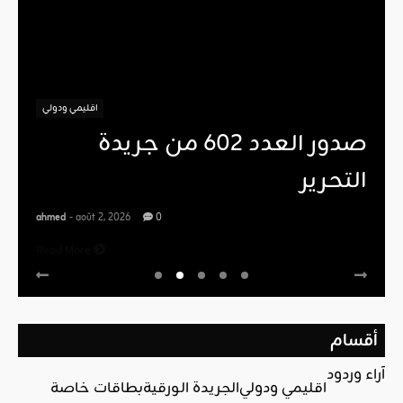
اقليمي ودولي
صدور العدد 602 من جريدة
التحرير
ahmed
- août 2, 2026
0
Read More
أقسام
آراء وردود
اقليمي ودولي
الجريدة الورقية
بطاقات خاصة