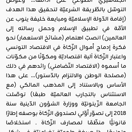
الجماهيري الطّوعي على أدائها… وعوض
التوسّل بالطّريقة الشرعيّة لتحقيق هذا الهدف
(إقامة الدّولة الإسلاميّة ومبايعة خليفة ينوب عن
الأمّة في تطبيق الإسلام وحمل رسالته إلى
العالمين) انصبّ اهتمام (مشائخ الاستعمار) نحو
فكرة إدماج أموال الزّكاة في الاقتصاد التونسي
واعتبار الزّكاة آلية اقتصاديّة ومكوّنًا من مكوّنات
ما أسموه (الاقتصاد التّضامني) رائدهم في ذلك
(مصلحة الوطن والالتزام بالدّستور)… على هذا
الأساس وبالاستناد إلى المذهب المالكي (مع
الاستئناس بالتجارب العالميّة طبعًا) توصّلت
الجامعة الزّيتونيّة ووزارة الشؤون الدّينية سنة
2018 إلى تصوّر أوّلي لصندوق الزّكاة بوصفه إطارًا
قانونيًّا منظّمًا لمصارف الزّكاة ـ استخلاصًا