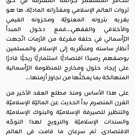
للكافر المستعمر جرائمه المقترفة في حقّ
ثروات العالم الإسلامي ومقدّراته الماديّة، ها هو
يغريه بثروته المعنويّة ومخزونه القيمي
والأخلاقي والفقهي…فمع دخول المبدأ
الرّأسمالي في حلقة مفرغة من الأزمات اتّجهت
أنظار ساسته ومنظّريه إلى الإسلام والمسلمين
بوصفهم رصيدًا اقتصاديًّا استثماريًّا ربحيًّا قادرًا
على إيجاد حلول ومخارج للمنظومة الرّأسمالية
المتهالكة بما يمكنُّها من تجاوز أزمتها…
على هذا الأساس ومنذ مطلع العقد الأخير من
القرن المنصرم بدأ الحديث عن الماليّة الإسلاميّة
والتنظير للصيرفة الإسلاميّة والبنوك الإسلاميّة
والسندات الإسلاميّة والترويج لهذا التوجّه
الاقتصادي. ثم سرعان ما قامت في العالم