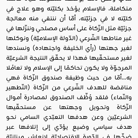
متكاملة، فالإسلام يؤخذ بكليّته وهو علاج في
كليّته لا في جزئيّته، أمّا أن ننتقي منه معالجة
جزئيّة مثل الزّكاة على أساس مصلحي وننزّلها في
غير مناطها الشّرعي (الدّولة الإسلاميّة) ونوكلها
لغير جهتها (رأي الخليفة واجتهاده) ونسندها
لغير مستحقّيها فهذا لا يحقّق النتيجة الشرعيّة
المرجوّة ولا يكون تحاكمًا إلى الإسلام ولا تعامُلا
به…أمّا من حيث وظيفة صندوق الزّكاة فهي
مناقضة للهدف الشّرعي من الزّكاة (التّطهير
والنّماء) فلقد وُظِّف الصندوق لمصادرة أموال
الزّكاة وتحويل وجهتها عن مستحقّيها
الشرعيّين وعن هدفها التعبّدي السامي نحو
هدف سياسي وضيع يؤدّي إلى إتلافها عبر
ضخّها في الدّورة الاقتصاديّة لإنعاش ميزانيّة