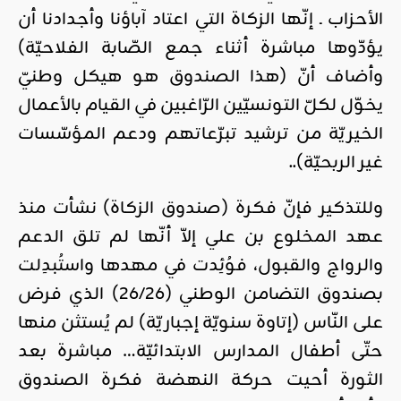
الأحزاب ـ إنّها الزكاة التي اعتاد آباؤنا وأجدادنا أن
يؤدّوها مباشرة أثناء جمع الصّابة الفلاحيّة)
وأضاف أنّ (هذا الصندوق هو هيكل وطنيّ
يخوّل لكلّ التونسيّين الرّاغبين في القيام بالأعمال
الخيريّة من ترشيد تبرّعاتهم ودعم المؤسّسات
غير الربحيّة)..
وللتذكير فإنّ فكرة (صندوق الزكاة) نشأت منذ
عهد المخلوع بن علي إلاّ أنّها لم تلق الدعم
والرواج والقبول، فوُئِدت في مهدها واستُبدِلت
بصندوق التضامن الوطني (26/26) الذي فرض
على النّاس (إتاوة سنويّة إجباريّة) لم يُستثن منها
حتّى أطفال المدارس الابتدائيّة… مباشرة بعد
الثورة أحيت حركة النهضة فكرة الصندوق