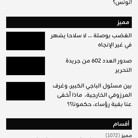
تونس؟!
مميز
الغضب بوصلة … لا سلاحا يشهر
في غير الإتجاه
صدور العدد 602 من جريدة
التحرير
بين مسئول الباجي الكبير، وغرف
المرزوقي الخارجية، ماذا أخفى
عنا بقية رؤساء، حكمونا؟؟
أقسام
مميز
(1072)