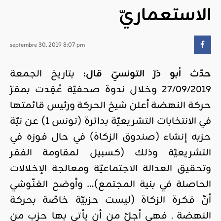
الاستعماريّ
septembre 30, 2019 8:07 pm
حدّث أبو ذرّ التونسيّ قال:
بتاريخ الجمعة
27/09/2019 وخلال ندوة صحفيّة عُقِدت بمقرّ
حركة النهضة أعلن شيخ الحركة ورئيس قائمتها
في الانتخابات التشريعيّة بدائرة (تونس 1) عن نيّة
حزبه إنشاء (صندوق الزكاة) في حال فوزه في
التشريعيّة وذلك (كسبيل لمقاومة الفقر
وتحقيق العدالة الاجتماعيّة ومعالجة الإخلالات
الحاصلة في بنية المجتمع)… وأوضح الغنّوشي
أنّ فكرة الزكاة (ليست حزبيّة خاصّة بحركة
النهضة ـ فهي أجلّ من أن يأتي بها حزب من