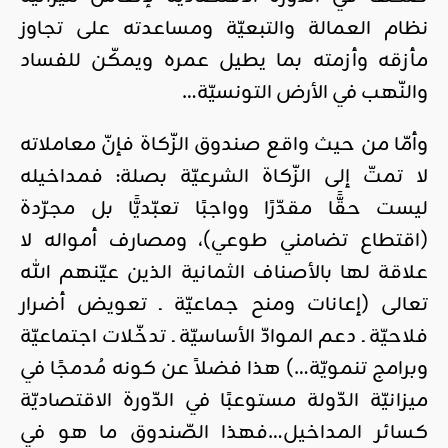
نظام العمالة والتبعيّة ومساعدته على تجاوز
مأزقه وأزمته بما يطيل عمره ويمكّن للفساد
والنّهب في الأرض التونسيّة…
وأمّا من حيث واقع صندوق الزّكاة فإنّ معاملاته
لا تمتّ إلى الزّكاة الشرعيّة بصلة: فمداخيله
ليست حقًّا مقدّرًا وواجبًا تعبّديًّا بل مجرّدة
(اقتطاع تضامني طوعي)، ومصارف أمواله لا
علاقة لها بالأصناف الثمانية الذين عيّنهم الله
تعالى (إعانات ومنح جماعيّة ـ تعويض أضرار
فلاحيّة ـ دعم الموادّ الأساسيّة ـ تدخّلات اجتماعيّة
وبرامج تنمويّة…) هذا فضلاً عن كونه مُدمجًا في
ميزانيّة الدّولة مستوعبًا في الدّورة الاقتصاديّة
كسائر المداخيل…فهذا الصّندوق ما هو في