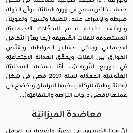
وتوزيعًا ـ ذا صبغة طوعيّة تضامنيّة في شكل
حساب خاصّ مدمج في وزارة الماليّة تتولّى الدّولة
ضبطه والإشراف عليه ـ تنظيمًا وتسييرًا وتمويلاً ـ
وتوظّف عائداته لدعم التدخّلات الاجتماعيّة
المستهدفة للفئات الضّعيفة (بما يعزّز التّكافل
الاجتماعي ويذكي مشاعر المواطنة ويقلّص
الفوارق بين الفئات ويحقّق العدالة الاجتماعيّة
في توزيع الثّروات)… أمّا نسخته الانتخابيّة
الغنّوشيّة المعدّلة لسنة 2019 فهي في شكل
(هيئة وطنيّة للزكاة ينتخبها البرلمان وتخضع في
عملها لأقصى درجات النزاهة والشفافيّة)…
معاضدة الميزانيّة
إنّ هذا الصّندوق في تصوّر واضعيه قد تعامل