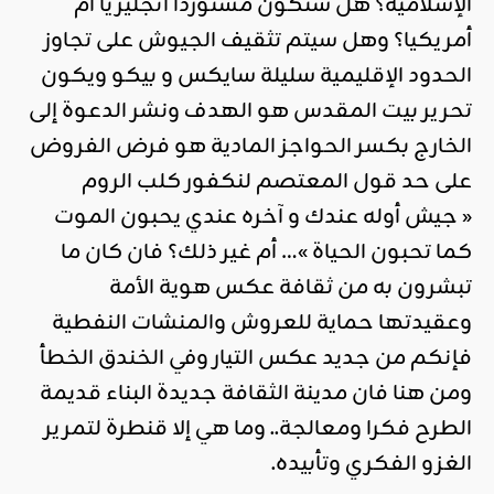
الإسلامية؟ هل ستكون مستوردا انجليزيا أم
أمريكيا؟ وهل سيتم تثقيف الجيوش على تجاوز
الحدود الإقليمية سليلة سايكس و بيكو ويكون
تحرير بيت المقدس هو الهدف ونشر الدعوة إلى
الخارج بكسر الحواجز المادية هو فرض الفروض
على حد قول المعتصم لنكفور كلب الروم
« جيش أوله عندك و آخره عندي يحبون الموت
كما تحبون الحياة »… أم غير ذلك؟ فان كان ما
تبشرون به من ثقافة عكس هوية الأمة
وعقيدتها حماية للعروش والمنشات النفطية
فإنكم من جديد عكس التيار وفي الخندق الخطأ
ومن هنا فان مدينة الثقافة جديدة البناء قديمة
الطرح فكرا ومعالجة.. وما هي إلا قنطرة لتمرير
الغزو الفكري وتأبيده.