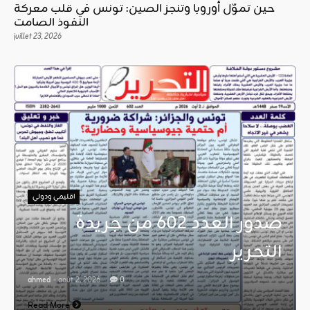
حين تموّل أوروبا وتنجز الصين: تونس في قلب معركة
النفوذ الصامت
juillet 23, 2026
اقليمي ودولي
صدور العدد 602 من جريدة
التحرير
ahmed
- août 2, 2026
0
Read More