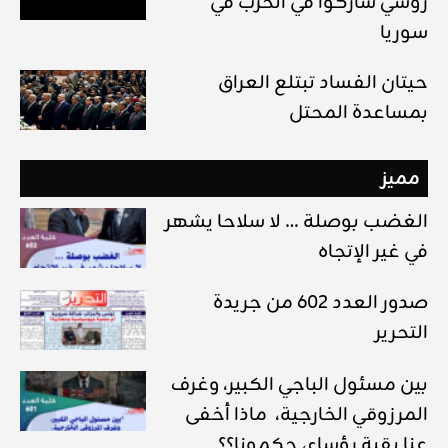
روسي شاركوا في الحرب في
سوريا
حيتان الفساد تبتلع العراق
بمساعدة المحتل
مميز
الغضب بوصلة … لا سلاحا يشهر
في غير الإتجاه
صدور العدد 602 من جريدة
التحرير
بين مسئول الباجي الكبير، وغرف
المرزوقي الخارجية، ماذا أخفى
عنا بقية رؤساء، حكمونا؟؟