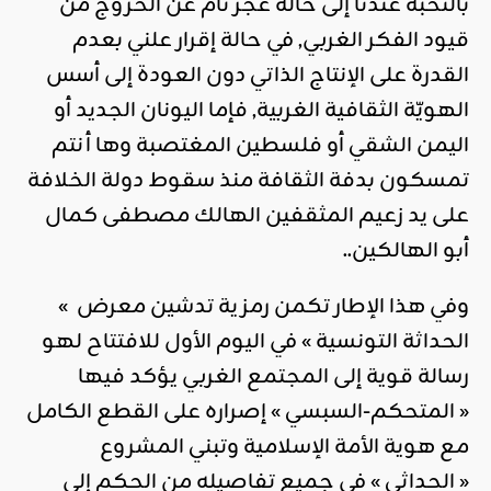
بالنخبة عندنا إلى حالة عجز تام عن الخروج من
قيود الفكر الغربي, في حالة إقرار علني بعدم
القدرة على الإنتاج الذاتي دون العودة إلى أسس
الهويّة الثقافية الغربية, فإما اليونان الجديد أو
اليمن الشقي أو فلسطين المغتصبة وها أنتم
تمسكون بدفة الثقافة منذ سقوط دولة الخلافة
على يد زعيم المثقفين الهالك مصطفى كمال
أبو الهالكين..
وفي هذا الإطار تكمن رمزية تدشين معرض »
الحداثة التونسية » في اليوم الأول للافتتاح لهو
رسالة قوية إلى المجتمع الغربي يؤكد فيها
« المتحكم-السبسي » إصراره على القطع الكامل
مع هوية الأمة الإسلامية وتبني المشروع
« الحداثي » في جميع تفاصيله من الحكم إلى