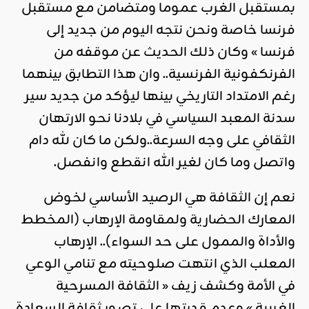
بمستقبل الغرب عموما ومتضامن مع مستقبل
فرنسا خاصة ونحن نتجه اليوم من جديد إلى
فرنسا » وكان ذلك الحديث عن موقفه من
الفرنكفونية الفرنسية.. وان هذا التطابق بينهما
رغم الامتداد التاريخي بينها ليؤكد من جديد سير
سدنة المعبد السياسي في بلادنا نحو الارتهان
الثقافي على وجه السرعة..ولكن ما كان لله دام
واتصل وما كان لغير الله انقطع وانفصل.
نعم إن الثقافة هي الرصيد الأساسي لخوض
المعارك الحضارية ولمقاومة الإرهاب (المخطط
والأداة والممول على حد السواء).. الإرهاب
المعلب الذي انتهت صلوحيته مع تنامي الوعي
في الأمة وكشف زيف « الثقافة المسرحية
الغربية » وعدم قدرتها على تصور ثقافة السعادة