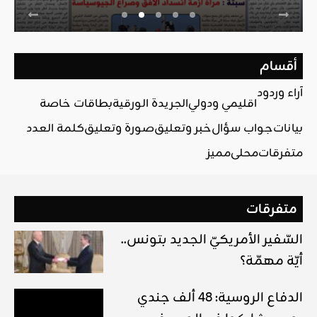
أقسام
آراء وردود
اقليمي ودولي
الجريدة الورقية
بطاقات خاصة
بيانات
جواب سؤال
خبر وتعليق
صورة وتعليق
كلمة العدد
متفرقات
محلي
مميز
متفرقات
السّفير الأمريكيّ الجديد بتونس..
أيّة مهمّة؟
الدفاع الروسية: 48 ألف جندي