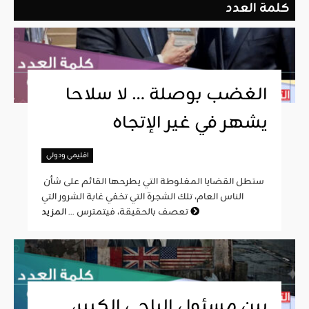
كلمة العدد
الغضب بوصلة … لا سلاحا
يشهر في غير الإتجاه
اقليمي ودولي
ستطل القضايا المغلوطة التي يطرحها القائم على شأن
الناس العام، تلك الشجرة التي تخفي غابة الشرور التي
المزيد
تعصف بالحقيقة، فيتمترس ...
بين مسئول الباجي الكبير،