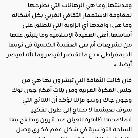
ومدينتها, وما هي الرهانات التي تطرحها
لمقاومة الاستعمار الثقافي الغربي بكل أشكاله
وما هي روافدها أي الزاوية التي تنطلق على
أساسها, أهي العقيدة الإسلامية وما ينبثق عنها
من تـشريعات أم هي العقيدة الكنسية في ثوبها
الديمقراطي « دع ما لقيصر لقيصر وما لله لقيصر
أيضا.. »
فان كانت الثقافة التي تبشرون بها هي من
جنس الفكرة الغربية ومن بنات أفكار جون لوك
وجون جاك روسو فإننا نؤكد أن النتائج التي
سوف نعيشها لا تحتاج إلى طول تفكير,
فملامحها ظاهرة للعيان منذ قرون وتطفح بها
الساحة التونسية في شكل عقم فكري وصل