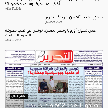
أخفى عنا بقية رؤساء، حكمونا؟؟
juillet 27, 2026
صدور العدد 601 من جريدة التحرير
juillet 26, 2026
حين تموّل أوروبا وتنجز الصين: تونس في قلب معركة
النفوذ الصامت
juillet 23, 2026
اقليمي ودولي
صدور العدد 602 من جريدة