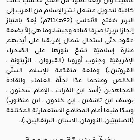
،ناهيك وأنّ أربعة عقود من الفتح فحسب كانت
كافية لتحويل مشعل نشر الإسلام من العرب إلى
البربر :ففتح الأندلس (92هـ/711م) يُعدّ بامتياز
إنجازا بربريّا صرفا قيادة وجيشا..وما هي إلاّ بضعة
عقود حتّى استحال شمال إفريقيا على أيديهم
منارة إسلاميّة تشعّ بنورها على الصّحراء
الإفريقيّة وجنوب أوروبا (القيروان ـ الزّيتونة ـ
القرويّين..) وقلعة متقدّمة للإسلام السنّي
الخالص ومنجما عدّا لجلّة العلماء والقادة
المجاهدين (أسد ابن الفرات ـ الإمام سحنون ـ
يوسف ابن تاشفين ـ ابن خلدون ـ ابن منظور..)
وسدّا منيعا أمام المطامع الاستعماريّة المختلفة
(الصليبيّين ـ النورمان ـ الاسبان ـ البرتغاليّين..)..