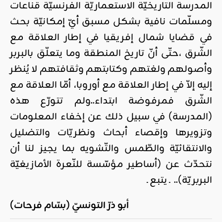
المدرسة التاريخيّة الاستعماريّة الفرنسيّة قناعات
ومسلّمات نافية بشكل مسبق أيّ إمكانيّة بحث
في قضايا شمال إفريقيا في إطار العلاقة مع
الشّرق ،حتّى أنّ تاريخ المنطقة وما يتعلّق بالبربر
وأصولهم ولغتهم وكتابتهم وثقافتهم لا يُنظر
إليه إلاّ في إطار العلاقة مع أوروبا، أمّا العلاقة مع
الشّرق فمرفوضة ابتداء..ولم تتورّع هذه
(المدرسة) في سبيل ذلك عن إخفاء المعلومات
وتزويرها وإقصاء أبحاث ونظريّات والتضليل
والانتقائيّة والطّمس والتّشويه بما يجيز لنا أن
نتحدّث عن (أساطير مؤسّسة للنّعرة الأمازيغيّة
البربريّة).. ـ يتبع ـ
أبو ذرّ التونسيّ (بسّام فرحات)