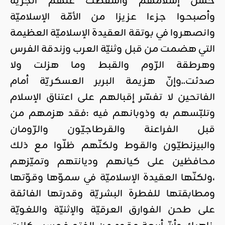
حسن إسلامهم وأسقطت عنهم الجزية
وأصبحوا جزءا عزيزا من الأمّة الإسلاميّة
وانصهروا في بوتقة العقيدة الإسلاميّة العظيمة
التي هضمت من قبل وثنيّة العرب وزندقة الفرس
وهرطقة الرّوم والقبط وما هزلت ولا
صدئت..وإنّ هزيمة البربر العسكريّة أمام
الفاتحين لا تفسّر إقبالهم على اعتناق الإسلام
وتلبّسهم به وذوبانهم فيه :فقد هزمهم من
قبل الفراعنة والقرطاجيّون والرّومان
والبيزنطيّون والقوط ولكنّهم ظلّوا مع ذلك
محافظين على كيانهم وديانتهم وتميّزهم
،ولكنّها العقيدة الإسلاميّة في سموّها وقوّتها
ومطابقتها للفطرة البشريّة وقدرتها الفائقة
على طحن الفوارق العرقيّة والإثنيّة واللغويّة