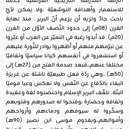
أثارتها المدرسة التّاريخيّة الفرنسيّة خدمة
للاستعمار وأهدافه التوسّعيّة ،ولا يمكن لأيّ
باحث جادّ ونزيه أن يزعم أنّ البربر ـ منذ نهاية
القرن (08م) إلى حدود النّصف الأوّل من القرن
(20م) ـ قد أبدوا رغبة في التميّز عن العرب أو عبّروا
عن تبرّمهم منهم أو أظهروا بوادر للثّورة عليهم
أو استشعروا في أنفسهم كيانا سياسيّا وثقافيّا
مختلفا عنهم..فبعد صدمة الفتح من (27هـ) إلى
(50هـ) ـ وهي ردّة فعل طبيعيّة ناشئة عن غريزة
البقاء بالدّفاع عن النّفس ولا تعكس وعيا قوميّا
البتّة ـ تلقّف البربر الإسلام واحتضنوه لغة وعقيدة
وثقافة وحضارة ،وفتحوا له صدورهم وقلوبهم
وسخّروا له سيوفهم ودماءهم وأرواحهم
وأموالهم..وبقدوم موسى ابن نصير (90هـ)