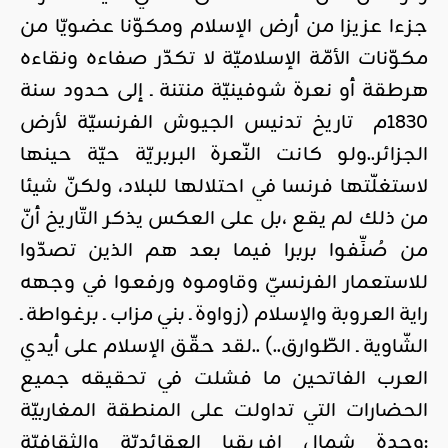
جزءا عزيزا من أرض الإسلام ومكوّنا عضويّا من
مكوّنات الأمّة الإسلاميّة لا تكدّر صفاءه ونقاءه
هرطقة أو نعرة شوفينيّة منتنة ـ إلى حدود سنة
1830م تاريخ تدنيس الجيوش الفرنسيّة لأرض
الجزائر..ولو كانت النّعرة البربريّة حيّة حينها
لاستغلّتها فرنسا في احتلالها للبلاد، ولكنّ شيئا
من ذلك لم يقع ،بل على العكس يذكر التّاريخ أنّ
من صُنِّفوا بربرا فيما بعد هم الذين تصدّوا
للاستعمار الفرنسيّ وقاوموه ورفعوا في وجهه
راية العروبة والإسلام (زواوة ـ بني مزاب ـ برغواطة ـ
الشّاوية ـ الطّوارق..) ..لقد حقّق الإسلام على أيدي
العرب الفاتحين ما فشلت في تحقيقه جميع
الحضارات التي تداولت على المنطقة المغاربيّة
:وحدة شمال إفريقيا العقائديّة والثقافيّة