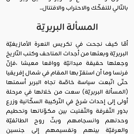
بالتّالي للتفكّك والاحتراب والاقتتال..
المسألة البربريّة
أمّا كيف نجحت في تكريس النعرة الأمازيغيّة
البربريّة وبعثها من أجداث المتاحف وكتب التّاريخ
وجعلها حقيقة ميدانيّة وواقعا معيشا ،فإنّ
فرنسا وما أن استقرّ بها المقام في شمال إفريقيا
حتّى اتّبعت سياسة خاصّة تجاه البربر أسمتها
(المسألة البربريّة) سعت من خلالها في مرحلة
أولى إلى إحداث شرخ في التّركيبة السكّانية وزرع
بذور التّفرقة والتّفتيت بين مكوّناتها وتحطيم
وحدتهم وانسجامهم وبثّ روح الطائفيّة
والعرقيّة بينهم وتقسيمهم إلى جنسين