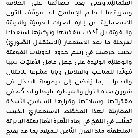
العثمانيّة..وحتّى بعد قضائها على الخلافة
وتمزيقها للعالم الإسلاميّ لم تتوقّف الدّول
الاستعماريّة عن إثارة النعرات العرقيّة والدينيّة
واللغويّة بل أخذت بتغذيتها وتركيزها استعدادا
لمرحلة ما بعد الاستعمار (الاستقلال الصّوريّ)
بحيث حرصت في رسم حدود الدويلات القوميّة
والوطنيّة الوليدة على جعل عامل الأقليّات سببا
مُولّدا للمتاعب والقلاقل وبابا مشرعا للاقتتال
والاحتراب بما يُفضي إلى ديمومة التدخّل في
شؤون هذه الدّول والسّيطرة عليها والتحكّم في
مقدّراتها وسيادتها وقرارها السياسيّ..النّسخة
المغاربيّة لهذا المخطّط الاستعماريّ الخبيث
تمثّلت في النفخ في رماد النّعرة الأمازيغيّة البربريّة
المنطفئة منذ القرن الثّامن للميلاد بما قد يفتح