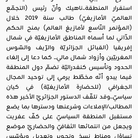
استقرار المنطقة..ناهيك وأنّ رئيس (التجمّع
العالميّ الأمازيغيّ) طالب سنة 2019 خلال
(المؤتمر التّاسع لأمازيغ العالم) بمنح الحكم
الذّاتي لما أسماه المناطق الأمازيغيّة في شمال
إفريقيا (القبائل الجزائريّة والرّيف والسّوس
المغربيّين وأزواد شمال مالي.. كما دعا إلى إلغاء
الحدود وتأسيس كنفدراليّة تضمّ دول المنطقة
فيما يبدو أنّه مخطّط يرمي إلى توحيد المجال
الجغرافي (للحضارة الأمازيغيّة) في كيان
سياسيّ..وقد تلقّف الدستور الجزائريّ الأخير هذه
المطالب/الإملاءات وشرعنها ودسترها بما يضع
مستقبل المنطقة السياسيّ على كفّ عفريت
ويجعل من انتمائها الثقافيّ والحضاريّ موضع
تساؤل ومناط نسخ وتحوير وتعديل ويؤسّس