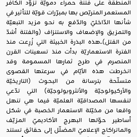
المنطقة على فتنة حمراء دمويّة تزوّد الكافر
المستعمر المتربّص بها بمبرّرات قويّة للتأثير في
شأنها الدّاخليّ والدّفع به نحو مزيد التبعيّة
والتمزيق والإضعاف والاستنزاف (والفتنة أشدّ
من القتل)..هذه البذرة الخبيثة التي زُرِعت منذ
الفترة الاستعماريّة بدأت منذ تسعينات القرن
المنصرم في طرح ثمارها المسمومة وقد
انخرطت هذه الأيّام في سرعتها القصوى
متسلّحة بترسانة من البحوث (التاريخيّة
والأركيولوجيّة والأنثروبولوجيّة) التي تدّعي
لنفسها المصداقيّة العلميّة فيما هي تنهل
واقعا من مخيّلة الاستعمار الخصبة في شكل
أساطير حوّلها البهرج الأكاديميّ المزيّف
والماتراكاج الإعلاميّ المضلّل إلى حقائق تستند