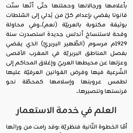
بأعلامها ورجالاتها وحملتها حتّى أنّها سنّت
قانونا يقضي بإعدام كلّ من يُدلي إلى السّلطات
بوثيقة مكتوبة بالعربيّة (نعم)..وفي محاولة
وقحة لاستنساخ أندلس جديدة استصدرت سنة
1929م مرسوم (الظّهير البربريّ) الذي يقضي
بفصل المناطق البربريّة في المغرب الأقصى
وعزلها عن محيطها العربيّ وإغلاق المحاكم إلى
الشّرعية فيها وفرض القوانين العرفيّة عليها
لطمس عروبتها وإسلامها كمحطّة نحو
فرنستها وتنصيرها..
العلم في خدمة الاستعمار
أمّا الخطوة الثّانية فنظريّة :وقد رامت من ورائها