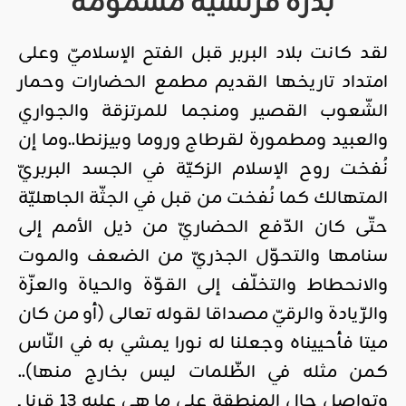
بذرة فرنسيّة مسمومة
لقد كانت بلاد البربر قبل الفتح الإسلاميّ وعلى
امتداد تاريخها القديم مطمع الحضارات وحمار
الشّعوب القصير ومنجما للمرتزقة والجواري
والعبيد ومطمورة لقرطاج وروما وبيزنطا..وما إن
نُفخت روح الإسلام الزكيّة في الجسد البربريّ
المتهالك كما نُفخت من قبل في الجثّة الجاهليّة
حتّى كان الدّفع الحضاريّ من ذيل الأمم إلى
سنامها والتحوّل الجذريّ من الضعف والموت
والانحطاط والتخلّف إلى القوّة والحياة والعزّة
والرّيادة والرقيّ مصداقا لقوله تعالى (أو من كان
ميتا فأحييناه وجعلنا له نورا يمشي به في النّاس
كمن مثله في الظّلمات ليس بخارج منها)..
وتواصل حال المنطقة على ما هي عليه 13 قرنا ـ