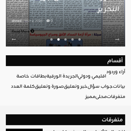
التحرير
ahmed
- août 2, 2026
0
Read More
أقسام
آراء وردود
اقليمي ودولي
الجريدة الورقية
بطاقات خاصة
بيانات
جواب سؤال
خبر وتعليق
صورة وتعليق
كلمة العدد
متفرقات
محلي
مميز
متفرقات