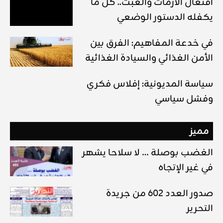
افتعال الأزمات والعبث.. كل ما
يكفله الدستور الوضعي
في خدعة المفاهيم: الفرق بين
الأمن الغذائي والسيادة الغذائية
سياسة المديونية: إفلاس فكري
وفشل سياسي
مميز
الغضب بوصلة … لا سلاحا يشهر
في غير الإتجاه
صدور العدد 602 من جريدة
التحرير