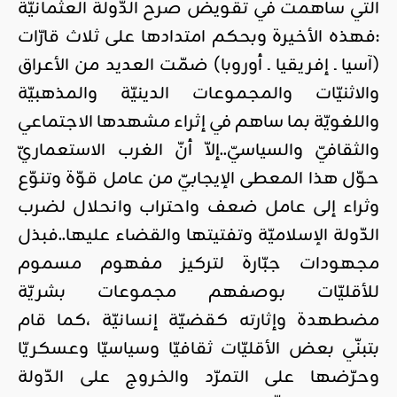
التي ساهمت في تقويض صرح الدّولة العثمانيّة
:فهذه الأخيرة وبحكم امتدادها على ثلاث قارّات
(آسيا ـ إفريقيا ـ أوروبا) ضمّت العديد من الأعراق
والاثنيّات والمجموعات الدينيّة والمذهبيّة
واللغويّة بما ساهم في إثراء مشهدها الاجتماعي
والثقافيّ والسياسيّ..إلاّ أنّ الغرب الاستعماريّ
حوّل هذا المعطى الإيجابيّ من عامل قوّة وتنوّع
وثراء إلى عامل ضعف واحتراب وانحلال لضرب
الدّولة الإسلاميّة وتفتيتها والقضاء عليها..فبذل
مجهودات جبّارة لتركيز مفهوم مسموم
للأقليّات بوصفهم مجموعات بشريّة
مضطهدة وإثارته كقضيّة إنسانيّة ،كما قام
بتبنّي بعض الأقليّات ثقافيّا وسياسيّا وعسكريّا
وحرّضها على التمرّد والخروج على الدّولة