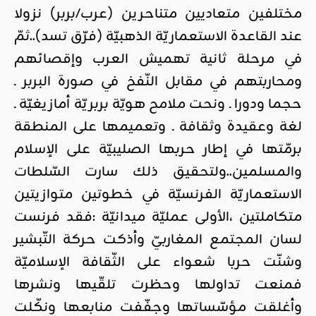
مختلفين متعاديين متناحرين (عرب/بربر) نزولا
عند القاعدة الاستعماريّة الذهبيّة (فرّق تسد)..ثمّ
في مرحلة ثانية تهميش العرب وإقصائهم
ومحاربتهم في مقابل النّفخ في صورة البربر ـ
حجما ودورا ـ ونحت ملامح هويّة بربريّة أمازيغيّة ـ
لغة وعقيدة وثقافة ـ وتعميمها على المنطقة
برمّتها في إطار حربها الصليبيّة على الإسلام
والمسلمين..ولتحقيق ذلك سارت السّلطات
الاستعماريّة الفرنسيّة في خطوتين متوازيتين
متكاملتين ،الأولى عمليّة ميدانيّة :فقد فرنست
لسان المجتمع المغاربيّ وأذكت حركة التّبشير
وشنّت حربا شعواء على الثّقافة الإسلاميّة
فمنعت تداولها وحظرت تلقّيها ونشرها
وأغلقت مؤسّساتها وجفّفت منابعها ونكّلت