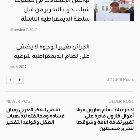
تواصل الاعتقالات في صفوف
شباب حزب التحرير من قبل
سلطة الديمقراطية الناشئة
- décembre 7, 2017
الجزائر: تغيير الوجوه لا يضفي
على نظام الديمقراطية شرعية
- juin 6, 2017
3 / 1348 Posts
NEWER POST
OLDER POST
لا خزعبلات « أم هارون » ولا
نقض الفكر الغربي وبيان
أموال قارون قادرة على
فساده ومخالفته لبديهيات
تغيير ثقافة الأمة وشوقها
العقل وقواعد التفكير
لتحرير فلسطين