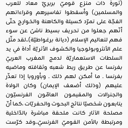
(ثورة ذات منزع قوميّ بربريّ معاد للعرب
والمسلمين) وأسقطوا تفاسيرهم وقراءاتهم
الفجّة على تمرّد كسيلة والكاهنة والخوارج حتّى
أنّهم جعلوا من تحريف بسيط ناشئ عن سوء
فهم لتعاليم الإسلام (ديانة برغواطيّة)..لقد مثّل
علم الأنثروبولوجيا والكشوف الأثريّة أداة في يد
السلطات الاستعماريّة لدمج المغرب العربيّ
بفرنسا عن طريق ربط شعبه وثقافته وماضيه
بفرنسا ـ ما أمكن لهم ذلك ـ وبأوروبا إذا تعذّر
عليهم (وذلك أضعف الإيمان) وكان الولاة
والجنرالات والمقيمون العامّون الفرنسيّون
يتابعون شخصيّا نتائج البحوث والحفريّات ،كما أنّ
مصلحة الآثار كانت ملحقة مباشرة بالدّاخلية
ومرتبطة بالأمن القوميّ الفرنسيّ..وقد كرّست