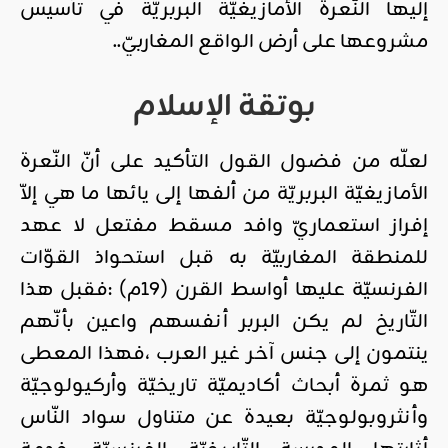
إليها النّعرة الأمازيغيّة البربريّة في تأسيس
مشروعها على أرض الواقع المغاربيّ..
بوتقة الإسلام
لعلّه من فضول القول التأكيد على أنّ النّعرة
الأمازيغيّة البربريّة من ألفها إلى يائها ما هي إلاّ
إفراز استعماريّ وافد مسقط مفتعل لا عهد
للمنطقة المغاربيّة به قبل استحواذ القوّات
الفرنسيّة عليها أواسط القرن (19م) :فقبل هذا
التّاريخ لم يكن البربر أنفسهم واعين بأنّهم
ينتمون إلى جنس آخر غير العرب ،فهذا المعطى
هو ثمرة أبحاث أكاديميّة تاريخيّة وأركيولوجيّة
وأنثروبولوجيّة بعيدة عن متناول سواد النّاس