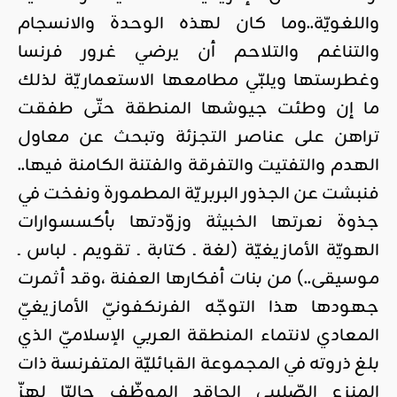
واللغويّة..وما كان لهذه الوحدة والانسجام
والتناغم والتلاحم أن يرضي غرور فرنسا
وغطرستها ويلبّي مطامعها الاستعماريّة لذلك
ما إن وطئت جيوشها المنطقة حتّى طفقت
تراهن على عناصر التجزئة وتبحث عن معاول
الهدم والتفتيت والتفرقة والفتنة الكامنة فيها..
فنبشت عن الجذور البربريّة المطمورة ونفخت في
جذوة نعرتها الخبيثة وزوّدتها بأكسسوارات
الهويّة الأمازيغيّة (لغة ـ كتابة ـ تقويم ـ لباس ـ
موسيقى..) من بنات أفكارها العفنة ،وقد أثمرت
جهودها هذا التوجّه الفرنكفونيّ الأمازيغيّ
المعادي لانتماء المنطقة العربي الإسلاميّ الذي
بلغ ذروته في المجموعة القبائليّة المتفرنسة ذات
المنزع الصّليبي الحاقد الموظّف حاليّا لهزّ