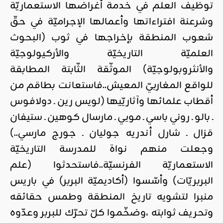
توظيف العلم في خدمة أغراضها الاستعماريّة
وشرعنة افتراءاتها وأعمالها الإجراميّة في حقّ
شعوب المنطقة بإخراجها في ثوب (البحوث
العلميّة التاريخيّة والأركيولوجيّة
والأنثروبولوجيّة) الموثّقة الثّابتة المطابقة
للواقع المغاربيّ المعيش..فاستعانت بطاقم من
أقطاب علمائها وآثاريّيها (لويس رين ـ دولافوس
ـ بالو ـ روني باسي ـ مويي ـ مارسال كوهين ـ ستيفان
قزال ـ شارل أندريه جوليان ـ جورج مارسي..)
وجعلت منهم نواة للمدرسة التاريخيّة
الاستعماريّة الفرنسيّة..فاستحدثوا (علم
البربريّات) وأسّسوا (أكاديميّة البربر) في باريس
منبرا لتشويه تاريخ المنطقة وطمس حقائقه
وتحريف ثوابته ،وضخّموا كلّ تحرّك للبربر وعدّوه