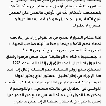
تساس بها شعوبهم ..أو قل بخيبتهم التي ملأت الآفاق
بتعطيلهم لأحكام الله في الأرض, فالعمل على تعطيل
شرع الله لا يعتبر نجاحا بل هو خيبة ما بعدها خيبة و
خسران لا نظير له.
قلنا حكام الضرار لا صدق في ما يقولون إلا في إعلانهم
لمعاداتهم للأمة ودينها, وهذا ما أثبته صاحب الهيبة »
الباجي قائد السبسي » في تصريح أخير في القناة
« البنفسجية » قناة » الوطنية1″ حيث جلس مزهوا ونطق
بما تزول له الجبال, لقد تطرّق إلى إلغاء المرسوم 1973
المتعلق بمنع زواج المسلمة بغير المسلم وقال إنه اتخذ
هذا الإجراء في إطار تطبيق الدستور الذي يعتبر الدولة
التونسية دولة مدنية ليس لها مرجعية دينية لكن الشعب
التونسي في المقابل في غالبيته مسلم…. » وللتوضيح لا
يمكن هنا القول بأن « قائد السبسي » بلغ من العمر عتيا
ويعي ما يقول وإنه يهذي..قطعا لا, إنه يعني ما يقول