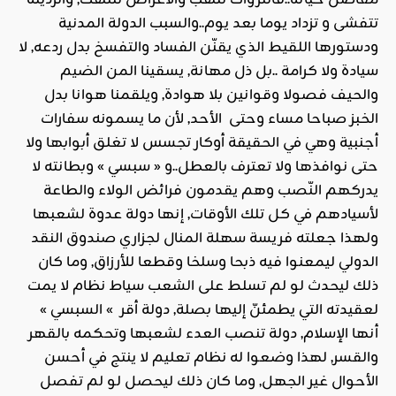
تتفشى و تزداد يوما بعد يوم..والسبب الدولة المدنية
ودستورها اللقيط الذي يقنّن الفساد والتفسخ بدل ردعه, لا
سيادة ولا كرامة ..بل ذل مهانة, يسقينا المن الضيم
والحيف فصولا وقوانين بلا هوادة, ويلقمنا هوانا بدل
الخبز صباحا مساء وحتى الأحد, لأن ما يسمونه سفارات
أجنبية وهي في الحقيقة أوكار تجسس لا تغلق أبوابها ولا
حتى نوافذها ولا تعترف بالعطل..و « سبسي » وبطانته لا
يدركهم النّصب وهم يقدمون فرائض الولاء والطاعة
لأسيادهم في كل تلك الأوقات, إنها دولة عدوة لشعبها
ولهذا جعلته فريسة سهلة المنال لجزاري صندوق النقد
الدولي ليمعنوا فيه ذبحا وسلخا وقطعا للأرزاق, وما كان
ذلك ليحدث لو لم تسلط على الشعب سياط نظام لا يمت
لعقيدته التي يطمئنّ إليها بصلة, دولة أقر » السبسي »
أنها الإسلام, دولة تنصب العدء لشعبها وتحكمه بالقهر
والقسر, لهذا وضعوا له نظام تعليم لا ينتج في أحسن
الأحوال غير الجهل, وما كان ذلك ليحصل لو لم تفصل