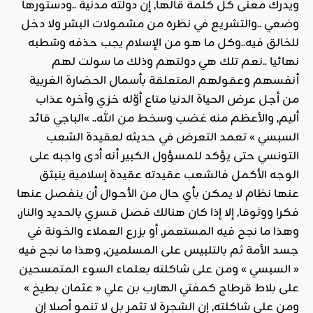
ويدرك معنى كل كلمة قالها, إن دولته مدنية ..ودستورها
وضعي ..والتشريع في نظره من مشمولات البشر ولا دخل
للخالق فيه..وكل ما هو من الإسلام يجب حذفه وشطبه
نهائيا ..نعم تلك هي دولتهم وذلك ما سولت لهم
أنفسهم وعقولهم المتعلقة بأسمال الحضارة الغربية
من أجل عرض الحياة الدنيا متاع أوّله خزي وآخره عذاب
أليم, والأعظم منه غضب وسخط من الله.. »الباجي قائد
السبسي » تعمد التعرض في حديثه لعقيدة الشعب
التونسي حتى يؤكد للمسؤول الكبير أنه أدى واجبه على
الوجه الأكمل فالشعب عقيدته عقيدة إسلامية ينبثق
عنها نظام لا يمكن بأي حال من الأحوال أن ينفصل عنها
فكرا ووثوقا, إلا إذا كان هنالك فصل قسري بالحديد والنار,
وهذا ما نجح فيه المستعمر, أو بزرع العملاء والخونة في
جسد الأمة ثم بالتلبيس على المسلمين, وهذا ما نجح فيه
« السبسي » ومن على شاكلته بعلماء السوء المتمسحين
على بلاط قرطاج كمفتي الهارب بن علي « عثمان بطيخ »
ومن على شاكلته, إن الشجرة لا تثمر بل لا تنمو أصلا إن