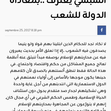
السبسي يعترف ..بمعاداة
الدولة للشعب
septembre 25, 2017 8:18 pm
لا تكاد تجد للحكام الذين ابتلينا بهم قولا ولو يتيما
يصدقون فيه الشعوب ..إلا إذا تعلق الأمر بحديث يعبرون
فيه عن محاربتهم للإسلام بوصفه مبدأ تنبثق عنه أنظمة
تعالج جميع المشاكل من حكم واقتصاد واجتماع.. في
هذه الحالة فقط تنطق ألسنتهم بالصدق لأن كلامهم
حينها يكون موجها بالأساس إلى أولياء نعمتهم في
الدول الاستعمارية التي انتدبتهم من أجل غاية واحدة
وهي تشكيلهم لجدار صد متقدم يحول دون استئناف
الحياة الإسلامية, وطمس الحكم الشرعي في أي مجال كان,
إنهم لا يتورّعون عن المجاهرة بمحاربتهم للإسلام
وأحكامه والتبجح بنجاحهم في منع شريعة الرحمان أن