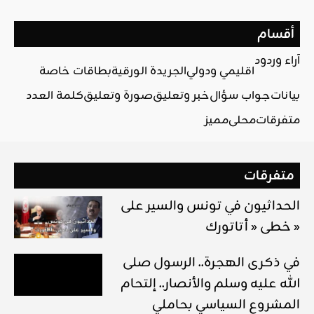
أقسام
آراء وردود
اقليمي ودولي
الجريدة الورقية
بطاقات خاصة
بيانات
جواب سؤال
خبر وتعليق
صورة وتعليق
كلمة العدد
متفرقات
محلي
مميز
متفرقات
الحداثيون في تونس والسير على
خطى « أتاتورك »
في ذكرى الهجرة.. الرسول صلى
الله عليه وسلم والأنصار.. إلتحام
المشروع السياسي بحاملي