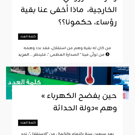
الخارجية، ماذا أخفى عنا بقية
رؤساء، حكمونا؟؟
كلمة العدد
من كان له بقية وهم من استقلال، فقد بدد وهمه
المزيد
من تولّى فينا " الصدارة العظمى "، فلينظر ...
« حين يفضح الكهرباء
وهم »دولة الحداثة
كلمة العدد
بعد سبعين سنة بالتمام والكمال من "الاستقلال"، تجد