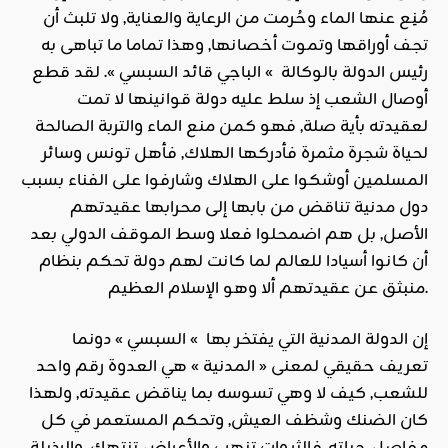
مُنِع عنها الماء وحُرمت من الرعاية والعناية, ولا تلبث أن
تجف أوراقها وتموت أخصانها, وهذا تماما ما تباهى به
رئيس الدولة بالوكالة » الباجي قائد السبسي ». لقد قطع
أوصال الشعب إذ سلط عليه دولة قوانينها لا تمت
لعقيدته بأية صلة, فهو كمن منع الماء والتربة الصالحة
لحياة شجرة مثمرة فأدركها الهلاك, فأهل تونس وسائر
المسلمين أوشكوا على الهلاك وشارفوا على الفناء بسبب
دول مدنية تناقض من بابها إلى محرابها عقيدتهم
الأصل, بل هم اضمحلوا فعلا وسط الموقف الدولي بعد
أن كانوا أسيادا للعالم لما كانت لهم دولة تحكم بنظام
منبثق عن عقيدتهم ألا وهو الإسلام العظيم.
إن الدولة المدنية التي يفتخر بها » السبسي » دونما
تعريف حقيقي لمعنى « المدنية » هي العدوة رقم واحد
للشعب, كيف لا وهي تسوسه بما يناقض عقيدته, ولهذا
كان الضنك وشظف العيش, وتحكم المستعمر في كل
مفاصل حياته..فالثروات تنهب والأعراض تنتهك, والرذيلة