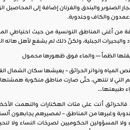
ار الصنوبر والبندق والفرنان إضافة إلى المحاصيل الزر
ة وعمدون والكاف وجندوبة.
من أغنى المناطق التونسية من حيث احتياطي المياه
 والبحيرات الجبلية، ولكنّ ذلك لم يشفع لأهل هاته ا
يقلها الظمأ — والماء فوق ظهورها محمول
 المياه وتواتر الحرائق – يعيشها سكان الشمال الغ
م التي لا تنتهي، حتّى صارت مناطق منكوبة همشتها 
اء طبيعتها…
، فالحرائق أتت على مئات الهكتارات والتهمت الأخض
دوبة وغيرها من المناطق – لمصيرهم يجابهون ألسنة 
 ولا المسؤولين الحكوميين لصرخات النساء ولا لنح