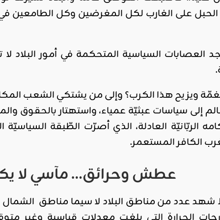
 الحبل على الغارب لكل المغرضين وكل الطامعين في 
د العصابات السياسية المتحكمة في أمور البلاد لا 
ّة ويزيح هذا الكرب؟ وإلى من يشتكي الشعب المكل
 إلى سياسات عبثيّة عمياء، واستهتار بالحقوق وا
مه الربّانيّة العادلة، الذي أصرّت الطّبقة السياسيّ
لغرب الكافر المستعمر.
عطش وحرائق… مآسي لا يكت
 شهد عدد من مناطق البلاد لا سيما مناطق الشمال ال
درجات الحرارة التي بلغت معدلات قياسية وغير متو