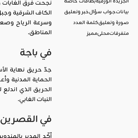
الجريدة الورقية
بطاقات خاصة
نجحت فرق الغابات و
الكاف الشرقية وجبل
بيانات
جواب سؤال
خبر وتعليق
وسرعة الرياح وصعوب
صورة وتعليق
كلمة العدد
المناطق.
متفرقات
محلي
مميز
في باجة
جدّ حريق نهاية الأ
النبات الغابي.
في القصرين
أكّد المدير بالمند