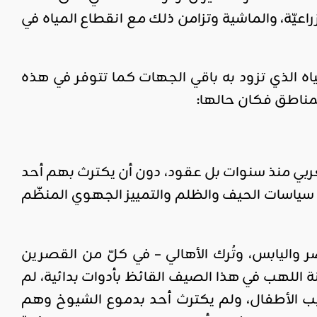
اعيّة، والماشية وتزامن ذلك مع انقطاع المياه في
 الذي تزود به باقي الجهات كما تتوفر في هذه
لمناطق فكان حالها:
ربي منذ سنوات بل عقود، دون أن يكترث بهم أحد
سياسات الحيف والظلم والتمييز الجهوي المنظّم
ر واليابس، وتُرك الأهالي – في كلّ من القصرين
اللهب في هذا الصيف القائظ بأدوات بدائية، لم
يب الأطفال، ولم يكترث أحد بدموع الشيوخ وهم