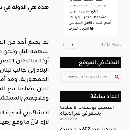
التونسي، بأي اسم تسمّى،
هذه هي الدولة في تو
وبأي سربال تسربل،
مشدوها متحيرا، مرتبكا،
أمام انسداد الأفق السياسي
المزيد
الذي ...
لم يصغ أحد من الم
4 / 16 Posts
أركانها تطلق التصر
البحث في الموقع
البلاد إلى جانب لبن
الجمهورية، وقد أقل
لبنان تضامنا مع ال
أعداد سابقة
وعلاجهم بالمستشفى
الغضب بوصلة … لا سلاحا
لا نشكّ في أهمية الت
يشهر في غير الإتجاه
août 3, 2026
لازم لأنّ ما وقع رهيب
صدور العدد 602 من جريدة