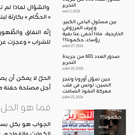
التحرير
والسّؤال لماذا لم 
août 2, 2026
« الحكّام » بكارثة ل
بين مسئول الباجي الكبير،
وغرف المرزوقي
إنّه النفاق والظّهو
كلمة العدد
الخارجية، ماذا أخفى عنا بقية
اقليمي ودولي
بين
رؤساء، حكمونا؟؟
للشراب » وعجزت عن
حين تموّل
مسئول
juillet 27, 2026
أوروبا
الباجي
صدور العدد 601 من جريدة
وتنجز
الكبير،
اقليمي ودولي
التحرير
الصين:
الغضب
juillet 26, 2026
وغرف
تونس في
بوصلة …
الحلّ لا يمكن أن ي
المرزوقي
حين تموّل أوروبا وتنجز
قلب
لا سلاحا
الصين: تونس في قلب
الخارجية،
أجل مصلحة حفنة من
معركة
معركة النفوذ الصامت
يشهر في
ماذا أخفى
النفوذ
juillet 23, 2026
غير الإتجاه
عنا بقية
فما هو الحل 
الصامت
رؤساء،
ahmed
حكمونا؟؟
ahmed
- août 3, 2026
- juillet 23,
0
الجواب هو بكل بساط
2026
ahmed
ستطل القضاي
الكوارث والفواجع، 
0
- juillet 27,