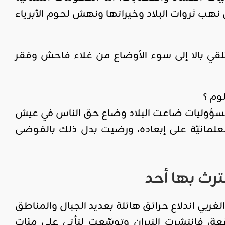
نهب ثروات البلاد وخيراتها ونهش لحوم الأبرياء
تلقي بالا إلى سوء الأوضاع من غلاء فاحش وفقر
وم ؟
لمسؤوليات ضاعت البلاد وضاع حق الناس في عيش
ة العلمانيّة على إبعاده، ورضيت بدل ذلك بالفوضى
رث بها أحد
غربي اندلاع حرائق هائلة بعديد الجبال والمناطق
قعة، فانتشرت النيران وتوسّعت لتأتي على مئات