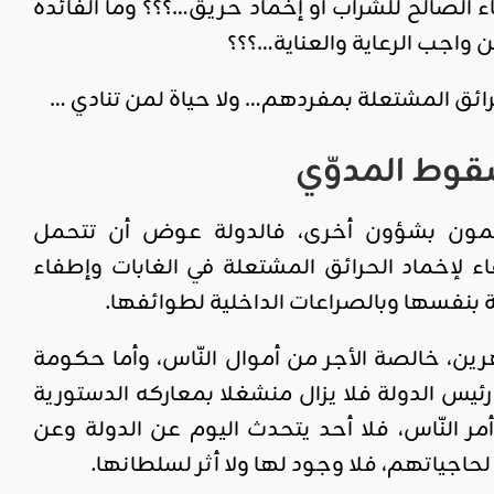
اء الصالح للشراب أو إخماد حريق…؟؟؟ وما الفائدة
 واجب الرعاية والعناية…؟؟؟
ئق المشتعلة بمفردهم… ولا حياة لمن تنادي …
سقوط المدوّي
تمون بشؤون أخرى، فالدولة عوض أن تتحمل
ء لإخماد الحرائق المشتعلة في الغابات وإطفاء
 بنفسها وبالصراعات الداخلية لطوائفها.
ن، خالصة الأجر من أموال النّاس، وأما حكومة
ئيس الدولة فلا يزال منشغلا بمعاركه الدستورية
مر النّاس، فلا أحد يتحدث اليوم عن الدولة وعن
اجياتهم، فلا وجود لها ولا أثر لسلطانها.