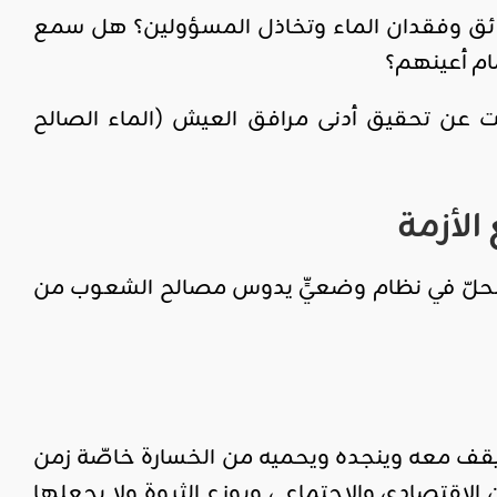
رائق وفقدان الماء وتخاذل المسؤولين؟ هل سمع
مام أعينهم؟
خلّت عن تحقيق أدنى مرافق العيش (الماء الصالح
الأزمة
 الحلّ في نظام وضعيٍّ يدوس مصالح الشعوب من
يقف معه وينجده ويحميه من الخسارة خاصّة زمن
الاقتصادي والاجتماعي ويوزع الثروة ولا يجعلها