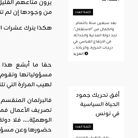
يرون متاعهم القليل 
من وجودها إن لم تتح
كلمة العدد
بعد سبعين سنة بالتمام
هكذا يترك عشرات ال
والكمال من "الاستقلال"،
تجد دولة المدنية والحداثة،
في الارتفاع القياسي في
درجات الحرارة، والزيادة ...
المزيد
حقا ما أبشع هذا 
مسؤولياتها وتقوم ب
لهيب المرارة التي ت
أفق تحريك جمود
فالبرلمان المنقسم 
الحياة السياسية
تصريف الأعمال فمنه
في تونس
الوهميّة…، فلا دول
كلمة العدد
حضورها وعن مسؤوليّا
يقف الطيف العلماني