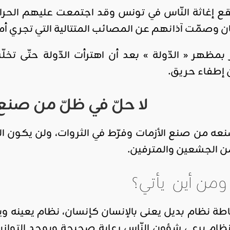
تقع إغاثة النّاس في تونس وقد اجتمعت عليهم الح
بنان وصمّت آذانهم عن المصائب المتتالية التي تجري أ
ر بمظهر « الدّولة » بعد أن اهترأت الدّولة حتّى ت
 إطفاء حريق.
لا حلّ في ظلّ من صنع 
صنعه من صنع الأزمات وفرّط في الثروات، ولن يكون
 الجشعين والمترفين.
ومن أين يأتي؟
ة نظام بديل يعنى بالإنسان كإنسان، نظام يعينه و
نظام يرعى شؤون النّاس رعاية صحيحة ويوجد التوازن 