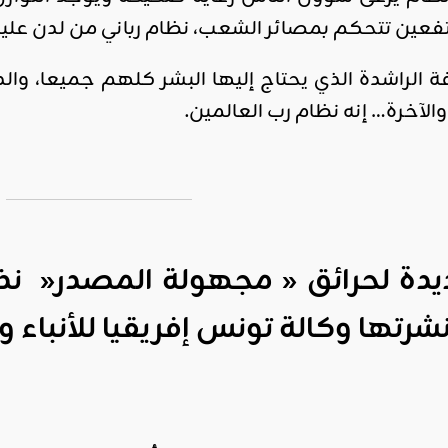
تفعين تتحكم بمصائر الشعب، نظام رباني من لدن علي
اقليمي ودولي
فة الراشدة الذي يحتاج إليها البشر كلهم جميعا، وا
صدور
العدد 601
 والآخرة… إنه نظام رب العالمين.
من جريدة
التحرير
ahmed
- juillet 26,
2026
0
دة لحرائق
«
مجهولة المصدر
«
نذك
Read More
نشرتها وكالة تونس إفريقيا للأنباء