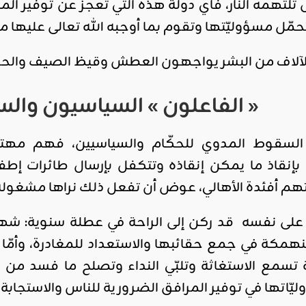
تلتهمه النار، فأي دولة هذه التي تعجز عن توفير الم
مّل مسؤوليّتها وتقوم بما أوجبه الله تعالى عليها من
آلاف من البشر يواجهون العطش وقيظ الصيف والحرا
« الفاعلون » السياسيون وال
السقوط المدوي للحكّام والسياسيين، فهم مه
إنقاذ ما يمكن إنقاذه وتتكفل بإرسال طائرات إطفا
لتهم أفئدة الأهالي، عوض أن تفعل ذلك نراها مشغولة
على نفسه قد ركن إلى الراحة في عطلة سنوية: شهري
مكة في جمع حقائبها والاستعداد للمغادرة، وأمّا ر
ة تسمع الاستغاثة وتلبّي النداء وتصلح ما فسد من أ
تها في توفير المرافق الضرورية للناس والاستجابة لح