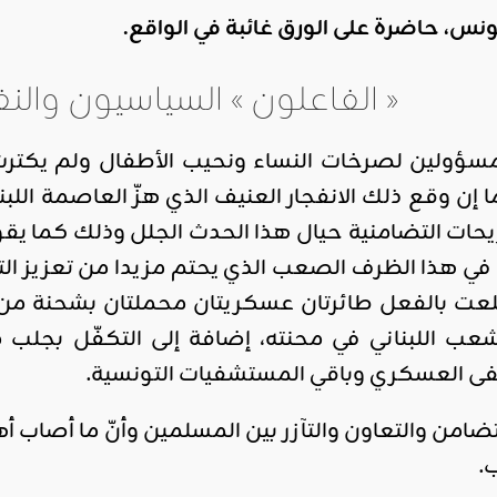
نس، حاضرة على الورق غائبة في الواقع.
« الفاعلون » السياسيون والن
سؤولين لصرخات النساء ونحيب الأطفال ولم يكترث
يحات التضامنية حيال هذا الحدث الجلل وذلك كما يق
ان في هذا الظرف الصعب الذي يحتم مزيدا من تعزيز ال
عت بالفعل طائرتان عسكريتان محملتان بشحنة من الأ
شعب اللبناني في محنته، إضافة إلى التكفّل بجلب م
 العسكري وباقي المستشفيات التونسية.
ضامن والتعاون والتآزر بين المسلمين وأنّ ما أصاب أهل
.