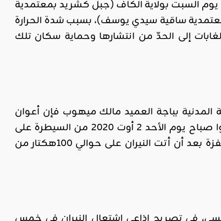
ت يوم السبت بولاية الكاف (جبل كشريد بمعتمدية
معتمدية ساقية سيدي يوسف)، بسبب شدة الحرارة
ابات إلى الحدّ من انتشارها وحماية سكان تلك
ة المدنية بباجة العميد مالك ميهوب فإن أعوان
الحماية المدنية وأعوان الغابات وبتدخل من قوات الجيش الوطني تمكنوا صباح يوم الأحد 2 أوت 2020 من السيطرة على
الحريق الذي اندلع ليلة عيد الأضحى بجبل «صباح» الرابط بين عمدون ونفزة بعد أن أتت النيران على حوالي 100هكتار من
رابلسي، في تصريح اذاعي اشتعال النيران في خمس