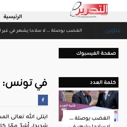
الرئيسية
عناوين
الغضب بوصلة … لا سلاحا يشهر ف
اقليمي ودولي
صفحة الفيسبوك
في تونس: 
كلمة العدد
ابتلى الله تعالى ال
الغضب بوصلة …
شديدا، أشدّ ممّا كا
لا سلاحا يشهر في