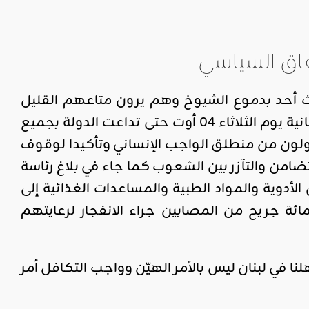
فاق السياسي
 أحد بدموع الشيوخ وهم يرون متاعهم القليل
تلتهمه النار، ولكن ما إن وقع ذلك الانفجار العنيف الذي هزّ العاصمة اللبنانية يوم الثلاثاء 04 أوت حتى تداعت الدولة بجميع
ولون من منطلق الواجب الإنساني وتأكيدا لوقوف
تضامن والتآزر بين الشعوب كما جاء في بلاغ رئاسة
دوية والمواد الطبية والمساعدات الغذائية إلى
ائة جريح من المصابين جراء الانفجار لرعايتهم
نا في لبنان ليس بالأمر الهيّن وواجب التكافل أمر