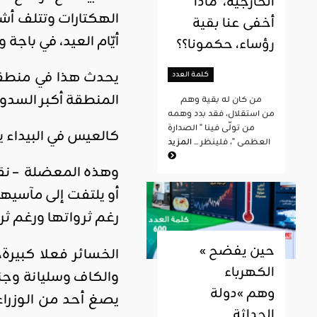
الخارجية، ماذا
الهكتارات وتتلف أشج
أخفى عنا بقية
أيّام العيد، في باج
رؤساء، حكمونا؟؟
يحدث هذا في منطقة 
كلمة العدد
المنطقة أكبر السدود
من كان له بقية وهم
من استقلال، فقد بدد وهمه
من تولّى فينا " الصدارة
كالعيس في البيداء 
العظمى "، فلينظر ...
المزيد
وهذه المعضلة – نقص
أو يلتفت إلى مآسيه
رغم ثرواتها ورغم ثر
« حين يفضح
الخسائر فعلا كبيرة
الكهرباء
والكاف وسليانة وجن
وهم »دولة
يصغ أحد من الوزراء
الحداثة