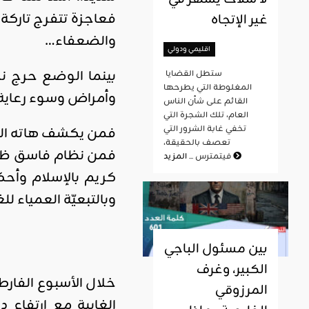
فعاجزة تتفرج تاركة
غير الإتجاه
والضعفاء…
اقليمي ودولي
بينما الوضع حرج نج
ستطل القضايا
المغلوطة التي يطرحها
وأمراض وسوء رعاية.
القائم على شأن الناس
العام، تلك الشجرة التي
تخفي غابة الشرور التي
فمن يكشف هاته الغم
تعصف بالحقيقة،
فمن نظام فاسق ظالم
المزيد
فيتمترس ...
كريم بالإسلام وأحكا
وبالتبعيّة العمياء ل
بين مسئول الباجي
الكبير، وغرف
خلال الأسبوع الفارط
المرزوقي
الغابية مع ارتفاع 