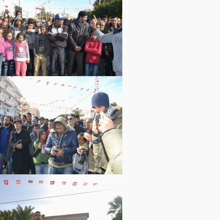
اقليمي ودولي
صدور
العدد 601
من جريدة
التحرير
ahmed
- juillet 26,
2026
0
Read More