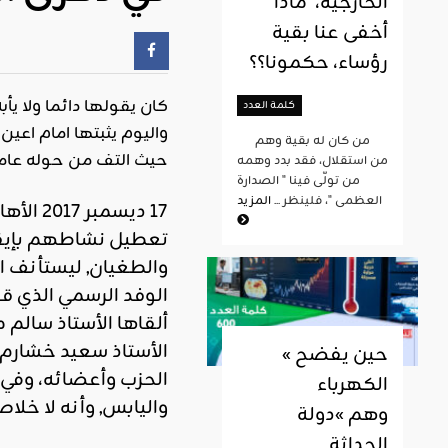
الخارجية، ماذا
أخفى عنا بقية
رؤساء، حكمونا؟؟
كان يقولها دائما ولا يأب
كلمة العدد
واليوم يثبتها امام اع
من كان له بقية وهم
حيث التف من حوله عامة 
من استقلال، فقد بدد وهمه
من تولّى فينا " الصدارة
العظمى "، فلينظر ...
المزيد
17 ديسمبر 2017 ا
لأها
تعطيل نشاطهم
بإي
و
الطغيان
,
ليستأنف ا
الوفد الرسمي الذي ق
ألقاها الأستاذ سالم
الأستاذ سعيد
خشارم
« حين يفضح
الحزب وأعضائه، و
في 
الكهرباء
واليابس
,
و
أنه لا خلاص
وهم »دولة
الحداثة