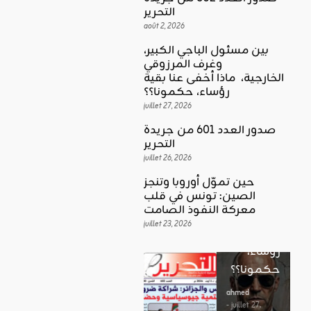
التحرير
août 2, 2026
بين مسئول الباجي الكبير،
وغرف المرزوقي
كلمة العدد
الخارجية، ماذا أخفى عنا بقية
اقليمي ودولي
بين
رؤساء، حكمونا؟؟
حين تموّل
مسئول
juillet 27, 2026
أوروبا
الباجي
صدور العدد 601 من جريدة
وتنجز
الكبير،
اقليمي ودولي
التحرير
الصين:
الغضب
juillet 26, 2026
وغرف
تونس في
بوصلة …
المرزوقي
حين تموّل أوروبا وتنجز
قلب
لا سلاحا
الصين: تونس في قلب
الخارجية،
معركة
معركة النفوذ الصامت
يشهر في
ماذا أخفى
النفوذ
juillet 23, 2026
غير الإتجاه
عنا بقية
الصامت
رؤساء،
ahmed
حكمونا؟؟
ahmed
- août 3, 2026
- juillet 23,
0
2026
ahmed
ستطل القضاي
0
- juillet 27,