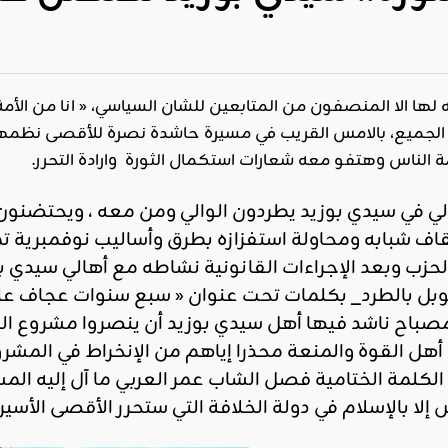
ه لها الا المنصفون من المتابعين للشان السياسي، « انا من الأمة
ين الجميع، بالامس القريب في مسيرة حاشدة نصرة للأقصى نظمه
الناس وهتفو معه شعارات استكمال الثورة وارادة التحرر.
لي في سيدي
بوزيد
يطردون الوالي ومن معه ، ويحتضنون 
قاف
شبابه و
محاولة
استفزازه
بطرق وأساليب
نوفمبرية
تم
لحزب
و
بعد الإجرا
ءا
ت القانونية
نشاطه مع
أهالي سيدي
ب
وبل بالطرد_ بكلمات تحت عنوان « سبع سنوات عجاف على 
 مصباح ناشد فيها أهل سيدي
بوزيد
أن ينصروا مشروع ال
أهل القوة و
المنعة محذرا إياهم
من
الإنخراط
في المشرو
الكلمة الختامية فصل الشاب عمر العربي ما آل إليه
المس
 إلا بالإسلام في دولة الخلافة التي ستحرر
الأقصى الأسير 