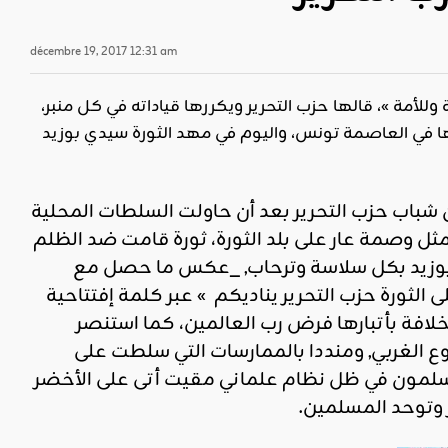
décembre 19, 2017 12:31 am
 وللأمة »، قالها حزب التحرير ويكررها قياداته في كل منبر،
ا في العاصمة تونس، واليوم في مهد الثورة سيدي بوزيد
شباب حزب التحرير بعد أن حاولت السلطات المحلية
ثل وصمة
عار على بلد الثورة، ثورة قامت ضد الظلم
وزيد
بكل سلاسة و
ترحاب
,
_عكس ما حصل مع
الثورة حزب التحرير يناديكم » عبر كلمة
إفتتاحية
خلافة
بأتبارها
فرض رب العالمي
ن
، كما
استنصر
ع الغربي
,
و
منددا ب
الممارسات التي سلطت على
لمون في ظل نظام علماني مقي
ت
أتى على الأخضر
و
توحد المسلمين.