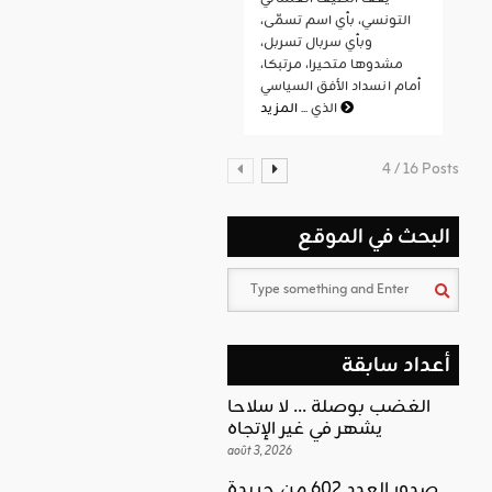
التونسي، بأي اسم تسمّى،
وبأي سربال تسربل،
مشدوها متحيرا، مرتبكا،
أمام انسداد الأفق السياسي
المزيد
الذي ...
4 / 16 Posts
البحث في الموقع
أعداد سابقة
الغضب بوصلة … لا سلاحا
يشهر في غير الإتجاه
août 3, 2026
صدور العدد 602 من جريدة